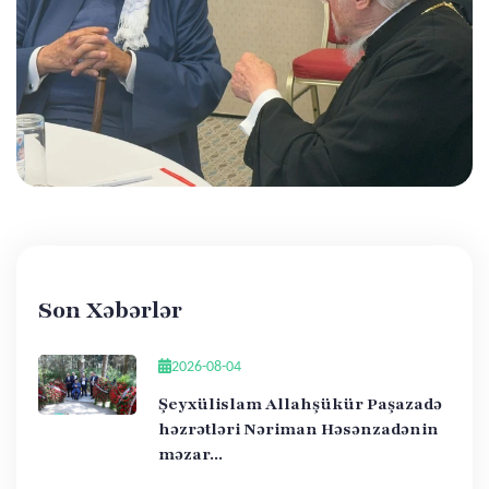
Son Xəbərlər
2026-08-04
Şeyxülislam Allahşükür Paşazadə
həzrətləri Nəriman Həsənzadənin
məzar...