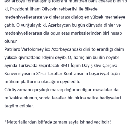
əsrlərboyu formalaşmış tolerant mühitdən bəhs edərək bildirib
ki, Prezident İlham Əliyevin rəhbərliyi ilə ölkədə
mədəniyyətlərarası və dinlərarası dialoq ən yüksək mərhələyə
çatıb. O vurğulayıb ki, Azərbaycan bu gün dünyada dinlər və
mədəniyyətlərarası dialoqun əsas mərkəzlərindən biri hesab
olunur.
Patriarx Varfolomey isə Azərbaycandakı dini tolerantlığı daim
yüksək qiymətləndirdiyini deyib. O, həmçinin bu ilin noyabr
ayında Türkiyədə keçiriləcək BMT İqlim Dəyişikliyi Çərçivə
Konvensiyasının 31-ci Tərəflər Konfransının bəşəriyyət üçün
mühüm platforma olacağını qeyd edib.
Görüş zamanı qarşılıqlı maraq doğuran digər məsələlər də
müzakirə olunub, sonda tərəflər bir-birinə xatirə hədiyyələri
təqdim ediblər.
*Materiallardan istifadə zamanı sayta istinad vacibdir!