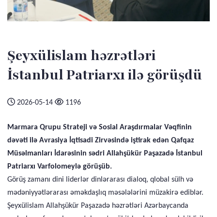
Şeyxülislam həzrətləri
İstanbul Patriarxı ilə görüşdü
2026-05-14
1196
Marmara Qrupu Strateji və Sosial Araşdırmalar Vəqfinin
dəvəti ilə Avrasiya İqtisadi Zirvəsində iştirak edən Qafqaz
Müsəlmanları İdarəsinin sədri Allahşükür Paşazadə İstanbul
Patriarxı Varfolomeylə görüşüb.
Görüş zamanı dini liderlər dinlərarası dialoq, qlobal sülh və
mədəniyyətlərarası əməkdaşlıq məsələlərini müzakirə ediblər.
Şeyxülislam Allahşükür Paşazadə həzrətləri Azərbaycanda