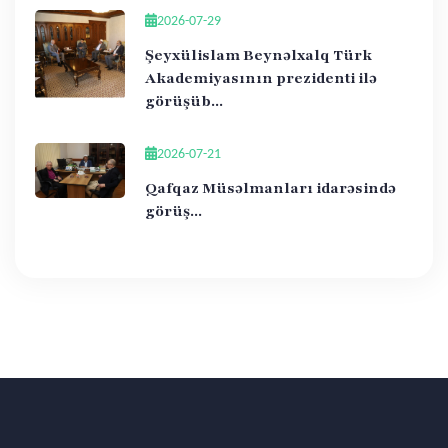
2026-07-29
Şeyxülislam Beynəlxalq Türk
Akademiyasının prezidenti ilə
görüşüb...
2026-07-21
Qafqaz Müsəlmanları idarəsində
görüş...