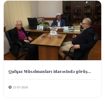
Qafqaz Müsəlmanları idarəsində görüş...
21-07-2026