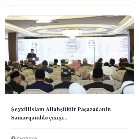
Şeyxülislam Allahşükür Paşazadənin
Səmərqənddə çıxışı...
09-07-2026