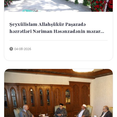
Şeyxülislam Allahşükür Paşazadə
həzrətləri Nəriman Həsənzadənin məzar...
04-08-2026