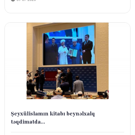
Şeyxülislamın kitabı beynəlxalq
təqdimatda...