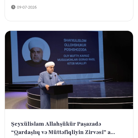
09-07-2026
Şeyxülislam Allahşükür Paşazadə
“Qardaşlıq və Müttəfiqliyin Zirvəsi” a...