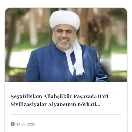
Şeyxülislam Allahşükür Paşazadə BMT
Sivilizasiyalar Alyansının növbəti...
14-07-2026