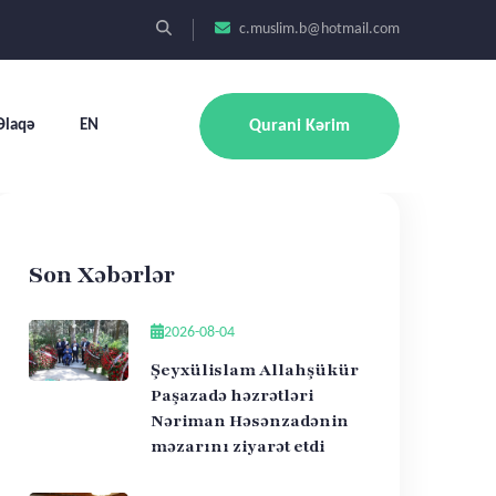
c.muslim.b@hotmail.com
Əlaqə
EN
Qurani Kərim
Son Xəbərlər
2026-08-04
Şeyxülislam Allahşükür
Paşazadə həzrətləri
Nəriman Həsənzadənin
məzarını ziyarət etdi