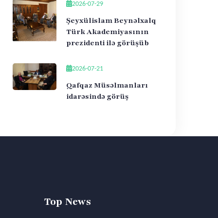
2026-07-29
Şeyxülislam Beynəlxalq
Türk Akademiyasının
prezidenti ilə görüşüb
2026-07-21
Qafqaz Müsəlmanları
idarəsində görüş
Top News