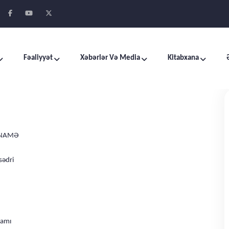
Fəaliyyət
Xəbərlər Və Media
Kitabxana
SNAMƏ
sədri
mamı