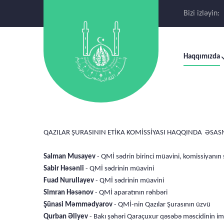
Bizi izləyin:
Haqqımızda
QAZILAR ŞURASININ ETİKA KOMİSSİYASI HAQQINDA ƏSA
Salman Musayev
- QMİ sədrin birinci müavini, komissiyanın 
Sabir Həsənli
- QMİ sədrinin müavini
Fuad Nurullayev
- QMİ sədrinin müavini
Simran Həsənov
- QMİ aparatının rəhbəri
Şünasi Məmmədyarov
- QMİ-nin Qazılar Şurasının üzvü
Qurban Əliyev
- Bakı şəhəri Qaraçuxur qəsəbə məscidinin i