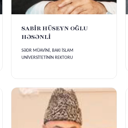
SABİR HÜSEYN OĞLU
HƏSƏNLİ
SƏDR MÜAVİNİ, BAKI İSLAM
UNİVERSİTETİNİN REKTORU