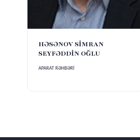
HƏSƏNOV SİMRAN
SEYFƏDDİN OĞLU
APARAT RƏHBƏRİ