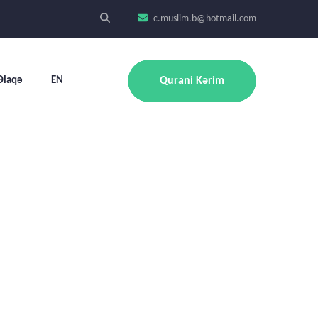
c.muslim.b@hotmail.com
Əlaqə
EN
Qurani Kərim