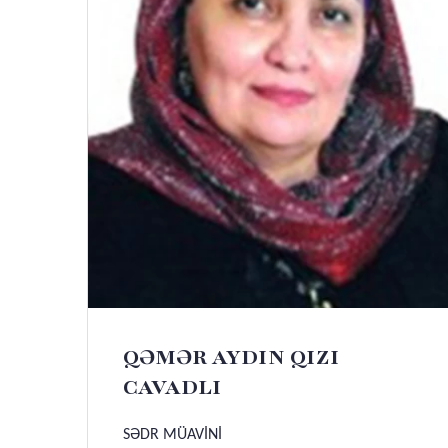
QƏMƏR AYDIN QIZI
CAVADLI
SƏDR MÜAVİNİ