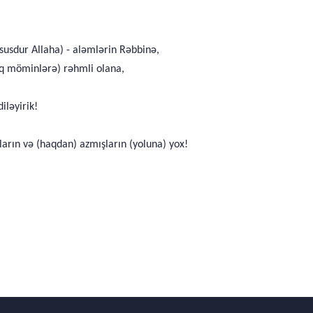
susdur Allaha) - aləmlərin Rəbbinə,
aq möminlərə) rəhmli olana,
iləyirik!
arın və (haqdan) azmışların (yoluna) yox!