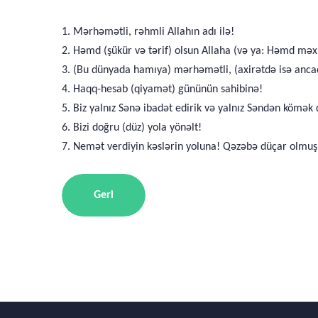
1. Mərhəmətli, rəhmli Allahın adı ilə!
2. Həmd (şükür və tərif) olsun Allaha (və ya: Həmd məx
3. (Bu dünyada hamıya) mərhəmətli, (axirətdə isə anc
4. Haqq-hesab (qiyamət) gününün sahibinə!
5. Biz yalnız Sənə ibadət edirik və yalnız Səndən kömək d
6. Bizi doğru (düz) yola yönəlt!
7. Nemət verdiyin kəslərin yoluna! Qəzəbə düçar olmuşl
Geri