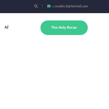
c.muslim.b@hotmail.com
AZ
The Holy Koran