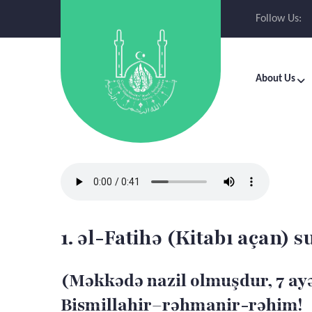
Follow Us:
About Us
1. əl-Fatihə (Kitabı açan) s
(Məkkədə nazil olmuşdur, 7 ay
Bismillahir–rəhmanir-rəhim!