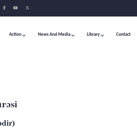
Action
News And Media
Library
Contact
urəsi
ədir)