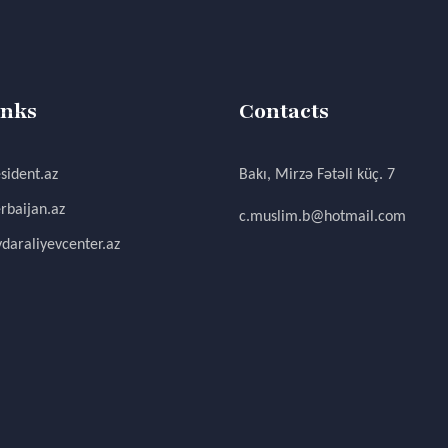
inks
Contacts
sident.az
Bakı, Mirzə Fətəli küç. 7
rbaijan.az
c.muslim.b@hotmail.com
daraliyevcenter.az