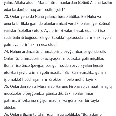
yalnız Allaha aiddir. Mənə müsəlmanlardan (özünü Allaha təslim
edənlərdən) olmaq əmr edilmişdir!”
73. Onlar yenə də Nuhu yalançı hesab etdilər. Biz Nuha və
onunla birlikdə gəmidə olanlara nicat verdik, onları (yer üzünə)
varislər (xələflər) etdik. Ayələrimizi yalan hesab edənləri isə
suda batırıb boğduq. Bir gör (əzabla) qorxudulanların (lakin yola
gəlməyənlərin) axırı necə oldu!
74. Nuhun ardınca öz ümmətlərinə peyğəmbərlər göndərdik.
Onlar (öz ümmətlərinə) açıq-aşkar möcüzələr gətirmişdilər.
Bunlar isə öncə (peyğəmbər gəlməzdən əvvəl) yalan hesab
etdikləri şeylərə iman gətirmədilər. Biz (küfr etməklə, günah
işləməklə) həddi aşanların ürəklərini belə möhürləyirik.
75. Onlardan sonra Musanı və Harunu Firona və camaatına açıq
möcüzələrlə peyğəmbər göndərdik. Lakin onlar (iman
gətirməyi) özlərinə sığışdırmadılar və günahkar bir tayfa
oldular.
76. Onlara Bizim tərəfimizdən haqq gəldikdə: “Bu, aşkar bir