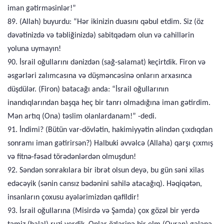
iman gətirməsinlər!”
89. (Allah) buyurdu: “Hər ikinizin duasını qəbul etdim. Siz (öz
dəvətinizdə və təbliğinizdə) sabitqədəm olun və cahillərin
yoluna uymayın!
90. İsrail oğullarını dənizdən (sağ-salamat) keçirtdik. Firon və
əsgərləri zalımcasına və düşməncəsinə onların arxasınca
düşdülər. (Firon) batacağı anda: “İsrail oğullarının
inandıqlarından başqa heç bir tanrı olmadığına iman gətirdim.
Mən artıq (Ona) təslim olanlardanam!” -dedi.
91. İndimi? (Bütün var-dövlətin, hakimiyyətin əlindən çıxdıqdan
sonramı iman gətirirsən?) Halbuki əvvəlcə (Allaha) qarşı çıxmış
və fitnə-fəsad törədənlərdən olmuşdun!
92. Səndən sonrakılara bir ibrət olsun deyə, bu gün səni xilas
edəcəyik (sənin cansız bədənini sahilə atacağıq). Həqiqətən,
insanların çoxusu ayələrimizdən qafildir!
93. İsrail oğullarına (Misirdə və Şamda) çox gözəl bir yerdə