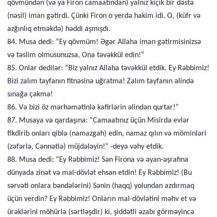
qövmündən (və ya Firon camaatından) yalnız kiçik bir dəstə
(nəsil) iman gətirdi. Çünki Firon o yerdə hakim idi. O, (küfr və
azğınlıq etməkdə) həddi aşmışdı.
84. Musa dedi: “Ey qövmüm! Əgər Allaha iman gətirmisinizsə
və təslim olmusunuzsa, Ona təvəkkül edin!”
85. Onlar dedilər: “Biz yalnız Allaha təvəkkül etdik. Ey Rəbbimiz!
Bizi zalım tayfanın fitnəsinə uğratma! Zalım tayfanın əlində
sınağa çəkmə!
86. Və bizi öz mərhəmətinlə kafirlərin əlindən qurtar!”
87. Musaya və qardaşına: “Camaatınız üçün Misirdə evlər
tikdirib onları qiblə (namazgah) edin, namaz qılın və möminləri
(zəfərlə, Cənnətlə) müjdələyin!” -deyə vəhy etdik.
88. Musa dedi: “Ey Rəbbimiz! Sən Firona və əyan-əşrafına
dünyada zinət və mal-dövlət ehsan etdin! Ey Rəbbimiz! (Bu
sərvəti onlara bəndələrini) Sənin (haqq) yolundan azdırmaq
üçün verdin? Ey Rəbbimiz! Onların mal-dövlətini məhv et və
ürəklərini möhürlə (sərtləşdir) ki, şiddətli əzabı görməyincə