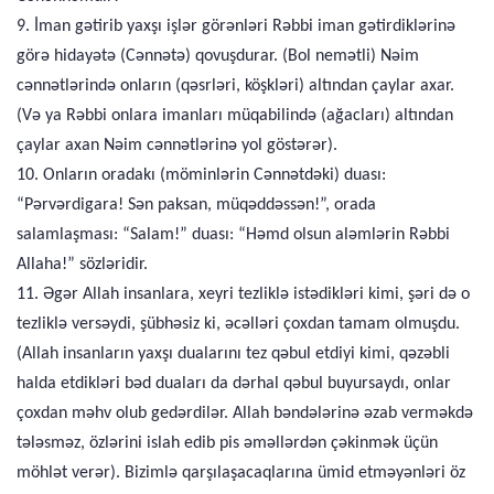
9. İman gətirib yaxşı işlər görənləri Rəbbi iman gətirdiklərinə
görə hidayətə (Cənnətə) qovuşdurar. (Bol nemətli) Nəim
cənnətlərində onların (qəsrləri, köşkləri) altından çaylar axar.
(Və ya Rəbbi onlara imanları müqabilində (ağacları) altından
çaylar axan Nəim cənnətlərinə yol göstərər).
10. Onların oradakı (möminlərin Cənnətdəki) duası:
“Pərvərdigara! Sən paksan, müqəddəssən!”, orada
salamlaşması: “Salam!” duası: “Həmd olsun aləmlərin Rəbbi
Allaha!” sözləridir.
11. Əgər Allah insanlara, xeyri tezliklə istədikləri kimi, şəri də o
tezliklə versəydi, şübhəsiz ki, əcəlləri çoxdan tamam olmuşdu.
(Allah insanların yaxşı dualarını tez qəbul etdiyi kimi, qəzəbli
halda etdikləri bəd duaları da dərhal qəbul buyursaydı, onlar
çoxdan məhv olub gedərdilər. Allah bəndələrinə əzab verməkdə
tələsməz, özlərini islah edib pis əməllərdən çəkinmək üçün
möhlət verər). Bizimlə qarşılaşacaqlarına ümid etməyənləri öz