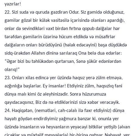
yazırlar!
22. Sizi suda və quruda gəzdirən Odur. Siz gəmidə olduğunuz,
gəmilər gözəl bir külək vasitəsilə içərisində olanları apardığı,
onlar da sevindikləri vaxt birdən fırtına qopub dalğalar hər
tərəfdən gəmilərin üzərinə hücum etdikdə və müsafirlər
dalğaların onları bürüdüyünü (həlak edəcəyini) başa düşdükdə
sidq-ürəkdən Allahın dininə sarılaraq Ona belə dua edərlər:
“Əgər bizi bu təhlükədən qurtarsan, Sənə şükür edənlərdən
olarıq!”
23. Onları xilas edincə yer üzündə haqsız yerə zülm etməyə,
azğınlığa başlarlar. Ey insanlar! Etdiyiniz zülm, haqsızlıq fani
dünya malı kimi öz əleyhinizədir. Sonra hüzurumuza
qayıdacaqsınız, Biz də nə etdiklərinizi sizə xəbər verəcəyik.
24. Həqiqətən, (nemətləri, cah-cəlalı ilə fəxr etdiyiniz) dünya
həyatı göydən endirdiyimiz yağmura bənzər ki, onunla yer
üzündə insanların və heyvanların yeyəcəyi bitkilər yetişib (əlvan
çiçəklər və müxtəlif meyvələrlə) bir-birinə qatışar. Nəhayət, yer