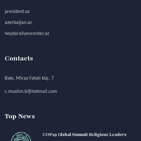
president.az
azerbaijan.az
heydaraliyevcenter.az
Contacts
Bakı, Mirzə Fətəli küç. 7
c.muslim.b@hotmail.com
Top News
COP29 Global Summit Religious Leaders