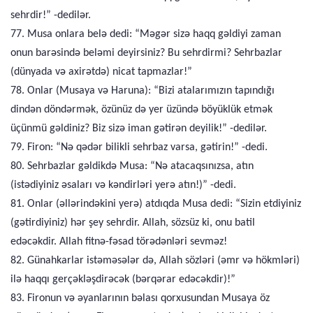
sehrdir!” -dedilər.
77. Musa onlara belə dedi: “Məgər sizə haqq gəldiyi zaman
onun barəsində beləmi deyirsiniz? Bu sehrdirmi? Sehrbazlar
(dünyada və axirətdə) nicat tapmazlar!”
78. Onlar (Musaya və Haruna): “Bizi atalarımızın tapındığı
dindən döndərmək, özünüz də yer üzündə böyüklük etmək
üçünmü gəldiniz? Biz sizə iman gətirən deyilik!” -dedilər.
79. Firon: “Nə qədər bilikli sehrbaz varsa, gətirin!” -dedi.
80. Sehrbazlar gəldikdə Musa: “Nə atacaqsınızsa, atın
(istədiyiniz əsaları və kəndirləri yerə atın!)” -dedi.
81. Onlar (əllərindəkini yerə) atdıqda Musa dedi: “Sizin etdiyiniz
(gətirdiyiniz) hər şey sehrdir. Allah, sözsüz ki, onu batil
edəcəkdir. Allah fitnə-fəsad törədənləri sevməz!
82. Günahkarlar istəməsələr də, Allah sözləri (əmr və hökmləri)
ilə haqqı gerçəkləşdirəcək (bərqərar edəcəkdir)!”
83. Fironun və əyanlarının bəlası qorxusundan Musaya öz