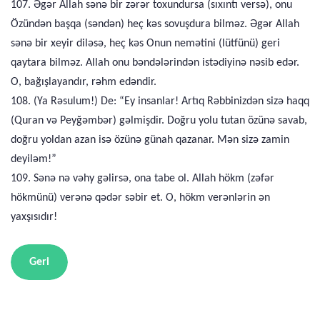
107. Əgər Allah sənə bir zərər toxundursa (sıxıntı versə), onu
Özündən başqa (səndən) heç kəs sovuşdura bilməz. Əgər Allah
sənə bir xeyir diləsə, heç kəs Onun nemətini (lütfünü) geri
qaytara bilməz. Allah onu bəndələrindən istədiyinə nəsib edər.
O, bağışlayandır, rəhm edəndir.
108. (Ya Rəsulum!) De: “Ey insanlar! Artıq Rəbbinizdən sizə haqq
(Quran və Peyğəmbər) gəlmişdir. Doğru yolu tutan özünə savab,
doğru yoldan azan isə özünə günah qazanar. Mən sizə zamin
deyiləm!”
109. Sənə nə vəhy gəlirsə, ona tabe ol. Allah hökm (zəfər
hökmünü) verənə qədər səbir et. O, hökm verənlərin ən
yaxşısıdır!
Geri