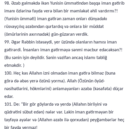
98. Əzab gəlməkdə ikən Yunisin ümmətindən başqa iman gətirib
imanı özlərinə fayda verə bilən bir məmləkət əhli vardırmı?!
(Yunisin ümməti) iman gətirən zaman onları dünyadakı
rüsvayçılıq əzabından qurtardıq və onlara bir müddət
(ömürlərinin axırınadək) gün-güzəran verdik.
99. Əgər Rəbbin istəsəydi, yer üzündə olanların hamısı iman
gətirərdi. İnsanları iman gətirməyə sənmi məcbur edəcəksən?!
(Bu sənin işin deyildir. Sənin vəzifən ancaq islamı təbliğ
etməkdir. )
100. Heç kəs Allahın izni olmadan iman gətirə bilməz (buna
görə də əbəs yerə özünü yorma). Allah (Özünün öyüd-
nəsihətlərini, hökmlərini) anlamayanları əzaba (kəsafətə) düçar
edər.
101. De: “Bir gör göylərdə və yerdə (Allahın birliyini və
qüdrətini sübut edən) nələr var. Lakin iman gətirməyən bir
tayfaya ayələr və (Allahın əzabı ilə qorxudan) peyğəmbərlər heç
bir fayda verməz!