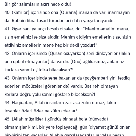
Bir gör zalımların axırı necə oldu!
40. (Kafirlər) içərisində ona (Qurana) inanan da var, inanmayan
da. Rəbbin fitnə-fəsad törədənləri daha yaxşı tanıyandır!
41. Əgər səni yalançı hesab etsələr, de: “Mənim əməlim mənə,
sizin əməliniz isə sizə aiddir. Mənim etdiyim əməllərin sizə, sizin
etdiyiniz əməllərin mənə heç bir dəxli yoxdur!”
42. Onların içərisində (Quran oxuyarkən) səni dinləyənlər (lakin
onu qəbul etməyənlər) də vardır. (Onu) ağlıkəsməz, anlamaz
karlara sənmi eşitdirə biləcəksən?!
43. Onların içərisində sənə baxanlar da (peyğəmbərliyini təsdiq
edənlər, möcüzələri görənlər də) vardır. Bəsirəti olmayan
korlara doğru yolu sənmi göstərə biləcəksən?!
44. Həqiqətən, Allah insanlara zərrəcə zülm etməz, lakin
insanlar özləri özlərinə zülm edərlər!
45. (Allah müşrikləri) gündüz bir saat belə (dünyada)
olmamışlar kimi, bir yerə toplayacağı gün (qiyamət günü) onlar
bir-birini tanıyacaqlar. Allahla qarşılaşacaqlarını yalan hesab