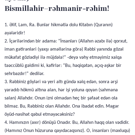
Bismillahir–rəhmanir-rəhim!
1. Əlif, Lam, Ra. Bunlar hikmətlə dolu Kitabın (Quranın)
ayələridir!
2. İçərilərindən bir adama: “İnsanları (Allahın əzabı ilə) qorxut,
iman gətirənləri (yaxşı əməllərinə görə) Rəbbi yanında gözəl
mükafat gözlədiyi ilə müjdələ!” -deyə vəhy etməyimiz xalqa
təəccüblü gəldimi ki, kafirlər: “Bu, həqiqətən, açıq-aşkar bir
sehrbazdır!” dedilər.
3. Rəbbiniz göyləri və yeri altı gündə xəlq edən, sonra ərşi
yaradıb hökmü altına alan, hər işi yoluna qoyan (sahmana
salan) Allahdır. Onun izni olmadan heç bir şəfaət edən ola
bilməz. Bu, Rəbbiniz olan Allahdır. Ona ibadət edin. Məgər
öyüd-nəsihət qəbul etməyəcəksiniz?
4. Hamınızın (axır) dönüşü Onadır. Bu, Allahın haqq olan vədidir.
(Hamınız Onun hüzuruna qayıdacaqsınız). O, insanları (məxluqu)