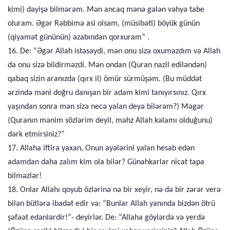
kimi) dəyişə bilmərəm. Mən ancaq mənə gələn vəhyə tabe
oluram. Əgər Rəbbimə asi olsam, (müsibəti) böyük günün
(qiyamət gününün) əzabından qorxuram” .
16. De: “Əgər Allah istəsəydi, mən onu sizə oxumazdım və Allah
da onu sizə bildirməzdi. Mən ondan (Quran nazil ediləndən)
qabaq sizin aranızda (qırx il) ömür sürmüşəm. (Bu müddət
ərzində məni doğru danışan bir adam kimi tanıyırsınız. Qırx
yaşından sonra mən sizə necə yalan deyə bilərəm?) Məgər
(Quranın mənim sözlərim deyil, məhz Allah kəlamı olduğunu)
dərk etmirsiniz?”
17. Allaha iftira yaxan, Onun ayələrini yalan hesab edən
adamdan daha zalım kim ola bilər? Günahkarlar nicat tapa
bilməzlər!
18. Onlar Allahı qoyub özlərinə nə bir xeyir, nə də bir zərər verə
bilən bütlərə ibadət edir və: “Bunlar Allah yanında bizdən ötrü
şəfaət edənlərdir!”- deyirlər. De: “Allaha göylərdə və yerdə