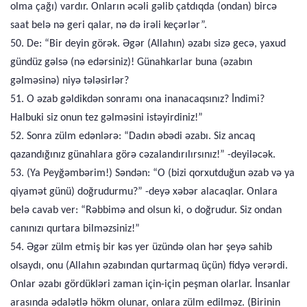
olma çağı) vardır. Onların əcəli gəlib çatdıqda (ondan) bircə
saat belə nə geri qalar, nə də irəli keçərlər”.
50. De: “Bir deyin görək. Əgər (Allahın) əzabı sizə gecə, yaxud
gündüz gəlsə (nə edərsiniz)! Günahkarlar buna (əzabın
gəlməsinə) niyə tələsirlər?
51. O əzab gəldikdən sonramı ona inanacaqsınız? İndimi?
Halbuki siz onun tez gəlməsini istəyirdiniz!”
52. Sonra zülm edənlərə: “Dadın əbədi əzabı. Siz ancaq
qazandığınız günahlara görə cəzalandırılırsınız!” -deyiləcək.
53. (Ya Peyğəmbərim!) Səndən: “O (bizi qorxutduğun əzab və ya
qiyamət günü) doğrudurmu?” -deyə xəbər alacaqlar. Onlara
belə cavab ver: “Rəbbimə and olsun ki, o doğrudur. Siz ondan
canınızı qurtara bilməzsiniz!”
54. Əgər zülm etmiş bir kəs yer üzündə olan hər şeyə sahib
olsaydı, onu (Allahın əzabından qurtarmaq üçün) fidyə verərdi.
Onlar əzabı gördükləri zaman için-için peşman olarlar. İnsanlar
arasında ədalətlə hökm olunar, onlara zülm edilməz. (Birinin