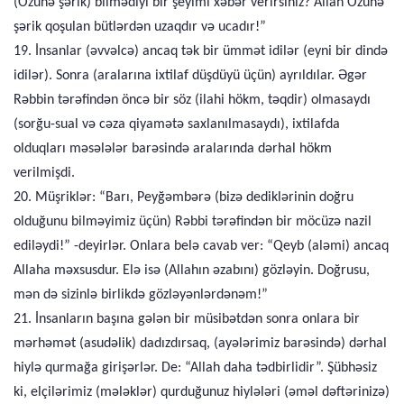
(Özünə şərik) bilmədiyi bir şeyimi xəbər verirsiniz? Allah Özünə
şərik qoşulan bütlərdən uzaqdır və ucadır!”
19. İnsanlar (əvvəlcə) ancaq tək bir ümmət idilər (eyni bir dində
idilər). Sonra (aralarına ixtilaf düşdüyü üçün) ayrıldılar. Əgər
Rəbbin tərəfindən öncə bir söz (ilahi hökm, təqdir) olmasaydı
(sorğu-sual və cəza qiyamətə saxlanılmasaydı), ixtilafda
olduqları məsələlər barəsində aralarında dərhal hökm
verilmişdi.
20. Müşriklər: “Barı, Peyğəmbərə (bizə dediklərinin doğru
olduğunu bilməyimiz üçün) Rəbbi tərəfindən bir möcüzə nazil
ediləydi!” -deyirlər. Onlara belə cavab ver: “Qeyb (aləmi) ancaq
Allaha məxsusdur. Elə isə (Allahın əzabını) gözləyin. Doğrusu,
mən də sizinlə birlikdə gözləyənlərdənəm!”
21. İnsanların başına gələn bir müsibətdən sonra onlara bir
mərhəmət (asudəlik) dadızdırsaq, (ayələrimiz barəsində) dərhal
hiylə qurmağa girişərlər. De: “Allah daha tədbirlidir”. Şübhəsiz
ki, elçilərimiz (mələklər) qurduğunuz hiylələri (əməl dəftərinizə)