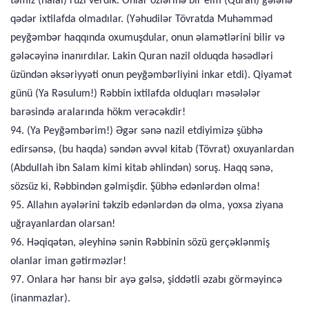
təmiz (halal) ruzi verdik. Onlar özlərinə bir elm (Quran) gələnə
qədər ixtilafda olmadılar. (Yəhudilər Tövratda Muhəmməd
peyğəmbər haqqında oxumuşdular, onun əlamətlərini bilir və
gələcəyinə inanırdılar. Lakin Quran nazil olduqda həsədləri
üzündən əksəriyyəti onun peyğəmbərliyini inkar etdi). Qiyamət
günü (Ya Rəsulum!) Rəbbin ixtilafda olduqları məsələlər
barəsində aralarında hökm verəcəkdir!
94. (Ya Peyğəmbərim!) Əgər sənə nazil etdiyimizə şübhə
edirsənsə, (bu haqda) səndən əvvəl kitab (Tövrat) oxuyanlardan
(Abdullah ibn Salam kimi kitab əhlindən) soruş. Haqq sənə,
sözsüz ki, Rəbbindən gəlmişdir. Şübhə edənlərdən olma!
95. Allahın ayələrini təkzib edənlərdən də olma, yoxsa ziyana
uğrayanlardan olarsan!
96. Həqiqətən, əleyhinə sənin Rəbbinin sözü gerçəklənmiş
olanlar iman gətirməzlər!
97. Onlara hər hansı bir ayə gəlsə, şiddətli əzabı görməyincə
(inanmazlar).