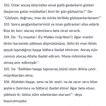
102. Onlar ancaq özlərindən əvvəl gəlib-gedənlərin günləri
(başlarına gələn müsibətlər) kimi bir gün gözləyirlər!” De:
“Gözləyin, doğrusu, mən də sizinlə birlikdə gözləyənlərdənəm!”
103. Sonra peyğəmbərlərimizi və iman gətirənləri xilas edərik.
Bizə bir borc olaraq möminlərə belə nicat verərik.
104. De: “Ey insanlar! (Ey Məkkə müşrikləri!) Əgər mənim
dinim barəsində şübhəyə düşmüsünüzsə, (bilin ki) mən Allahı
qoyub tapındığınız başqa bütlərə ibadət etmirəm. Ancaq sizin
canınızı alacaq Allaha ibadət edirəm. Mənə möminlərdən
olmaq əmr edilmişdir”.
105. Və: “Batildən haqqa tapınaraq üzünü islam dininə çevir,
müşriklərdən olma,
106. Allahdan başqa, sənə nə bir xeyir, nə də zərər verə bilən
şeylərə (tanrılara və bütlərə) ibadət etmə! Əgər belə etsən,
şübhəsiz ki, özünə zülm edənlərdən olarsan!”- deyə
buyurulmuşdur.