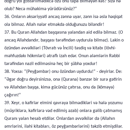
doğru yol göstərilmədikcə özü onu tapa bilməyən kəs? Sizə nə
olub? Necə mühakimə yürüdürsünüz?”
36. Onların əksəriyyəti ancaq zənnə uyar, zənn isə əsla həqiqət
ola bilməz. Allah nələr etməkdə olduğunuzu biləndir!
37. Bu Quran Allahdan başqasına yalandan aid edilə bilməz. (O
ancaq Allahdandır, başqası tərəfindən uydurula bilməz). Lakin o
özündən əvvəlkiləri (Tövratı və İncili) təsdiq və kitabı (lövhi-
məhfuzdakı hökmləri) ətraflı izah edər. Onun aləmlərin Rəbbi
tərəfindən nazil edilməsinə heç bir şübhə yoxdur!
38. Yoxsa: “(Peyğəmbər) onu özündən uydurdu!” - deyirlər. De:
“Əgər doğru deyirsinizsə, ona (Qurana) bənzər bir surə gətirin
və Allahdan başqa, kimə gücünüz çatırsa, onu da (köməyə)
çağırın!”
39. Xeyr, o kafirlər elmini qavraya bilmədikləri və hələ yozumu
(müşriklərə, kafirlərə vəd edilmiş əzab) onlara gəlib çatmamış
Quranı yalan hesab etdilər. Onlardan əvvəlkilər də (Allahın
əmrlərini, ilahi kitabları, öz peyğəmbərlərini) təkzib etmişdilər.