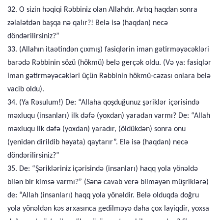
32. O sizin həqiqi Rəbbiniz olan Allahdır. Artıq haqdan sonra
zəlalətdən başqa nə qalır?! Belə isə (haqdan) necə
döndərilirsiniz?”
33. (Allahın itaətindən çıxmış) fasiqlərin iman gətirməyəcəkləri
barədə Rəbbinin sözü (hökmü) belə gerçək oldu. (Və ya: fasiqlər
iman gətirməyəcəkləri üçün Rəbbinin hökmü-cəzası onlara belə
vacib oldu).
34. (Ya Rəsulum!) De: “Allaha qoşduğunuz şəriklər içərisində
məxluqu (insanları) ilk dəfə (yoxdan) yaradan varmı? De: “Allah
məxluqu ilk dəfə (yoxdan) yaradır, (öldükdən) sonra onu
(yenidən dirildib həyata) qaytarır”. Elə isə (haqdan) necə
döndərilirsiniz?”
35. De: “Şərikləriniz içərisində (insanları) haqq yola yönəldə
bilən bir kimsə varmı?” (Sənə cavab verə bilməyən müşriklərə)
de: “Allah (insanları) haqq yola yönəldir. Belə olduqda doğru
yola yönəldən kəs arxasınca gedilməyə daha çox layiqdir, yoxsa