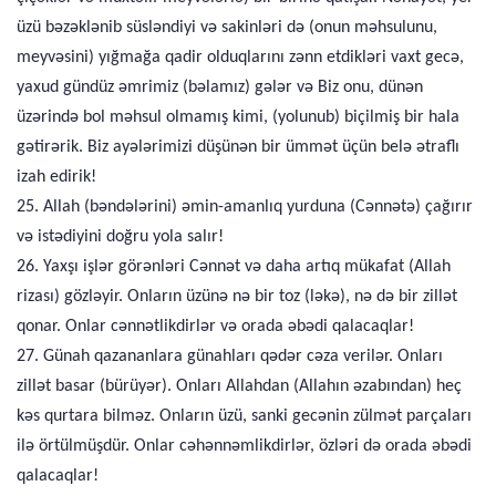
üzü bəzəklənib süsləndiyi və sakinləri də (onun məhsulunu,
meyvəsini) yığmağa qadir olduqlarını zənn etdikləri vaxt gecə,
yaxud gündüz əmrimiz (bəlamız) gələr və Biz onu, dünən
üzərində bol məhsul olmamış kimi, (yolunub) biçilmiş bir hala
gətirərik. Biz ayələrimizi düşünən bir ümmət üçün belə ətraflı
izah edirik!
25. Allah (bəndələrini) əmin-amanlıq yurduna (Cənnətə) çağırır
və istədiyini doğru yola salır!
26. Yaxşı işlər görənləri Cənnət və daha artıq mükafat (Allah
rizası) gözləyir. Onların üzünə nə bir toz (ləkə), nə də bir zillət
qonar. Onlar cənnətlikdirlər və orada əbədi qalacaqlar!
27. Günah qazananlara günahları qədər cəza verilər. Onları
zillət basar (bürüyər). Onları Allahdan (Allahın əzabından) heç
kəs qurtara bilməz. Onların üzü, sanki gecənin zülmət parçaları
ilə örtülmüşdür. Onlar cəhənnəmlikdirlər, özləri də orada əbədi
qalacaqlar!