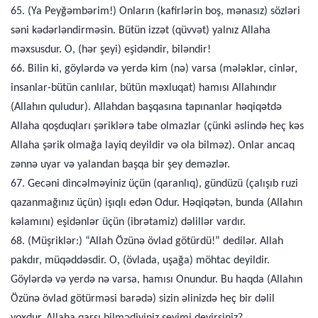
65. (Ya Peyğəmbərim!) Onların (kafirlərin boş, mənasız) sözləri
səni kədərləndirməsin. Bütün izzət (qüvvət) yalnız Allaha
məxsusdur. O, (hər şeyi) eşidəndir, biləndir!
66. Bilin ki, göylərdə və yerdə kim (nə) varsa (mələklər, cinlər,
insanlar-bütün canlılar, bütün məxluqat) hamısı Allahındır
(Allahın quludur). Allahdan başqasına tapınanlar həqiqətdə
Allaha qoşduqları şəriklərə tabe olmazlar (çünki əslində heç kəs
Allaha şərik olmağa layiq deyildir və ola bilməz). Onlar ancaq
zənnə uyar və yalandan başqa bir şey deməzlər.
67. Gecəni dincəlməyiniz üçün (qaranlıq), gündüzü (çalışıb ruzi
qazanmağınız üçün) işıqlı edən Odur. Həqiqətən, bunda (Allahın
kəlamını) eşidənlər üçün (ibrətamiz) dəlillər vardır.
68. (Müşriklər:) “Allah Özünə övlad götürdü!” dedilər. Allah
pakdır, müqəddəsdir. O, (övlada, uşağa) möhtac deyildir.
Göylərdə və yerdə nə varsa, hamısı Onundur. Bu haqda (Allahın
Özünə övlad götürməsi barədə) sizin əlinizdə heç bir dəlil