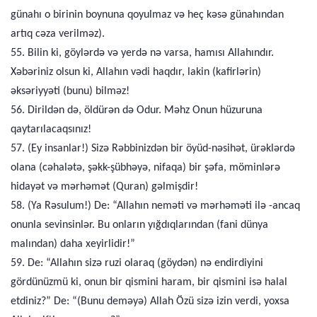
günahı o birinin boynuna qoyulmaz və heç kəsə günahından
artıq cəza verilməz).
55. Bilin ki, göylərdə və yerdə nə varsa, hamısı Allahındır.
Xəbəriniz olsun ki, Allahın vədi haqdır, lakin (kafirlərin)
əksəriyyəti (bunu) bilməz!
56. Dirildən də, öldürən də Odur. Məhz Onun hüzuruna
qaytarılacaqsınız!
57. (Ey insanlar!) Sizə Rəbbinizdən bir öyüd-nəsihət, ürəklərdə
olana (cəhalətə, şəkk-şübhəyə, nifaqa) bir şəfa, möminlərə
hidayət və mərhəmət (Quran) gəlmişdir!
58. (Ya Rəsulum!) De: “Allahın neməti və mərhəməti ilə -ancaq
onunla sevinsinlər. Bu onların yığdıqlarından (fani dünya
malından) daha xeyirlidir!”
59. De: “Allahın sizə ruzi olaraq (göydən) nə endirdiyini
gördünüzmü ki, onun bir qismini haram, bir qismini isə halal
etdiniz?” De: “(Bunu deməyə) Allah Özü sizə izin verdi, yoxsa