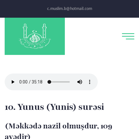
c.muslim.b@hotmail.com
10. Yunus (Yunis) surəsi
(Məkkədə nazil olmuşdur, 109
ayədir)