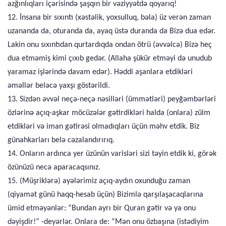
azğınlıqları içərisində şaşqın bir vəziyyətdə qoyarıq!
12. İnsana bir sıxıntı (xəstəlik, yoxsulluq, bəla) üz verən zaman
uzananda da, oturanda da, ayaq üstə duranda da Bizə dua edər.
Lakin onu sıxıntıdan qurtardıqda ondan ötrü (əvvəlcə) Bizə heç
dua etməmiş kimi çıxıb gedər. (Allaha şükür etməyi də unudub
yaramaz işlərində davam edər). Həddi aşanlara etdikləri
əməllər beləcə yaxşı göstərildi.
13. Sizdən əvvəl neçə-neçə nəsilləri (ümmətləri) peyğəmbərləri
özlərinə açıq-aşkar möcüzələr gətirdikləri halda (onlara) zülm
etdikləri və iman gətirəsi olmadıqları üçün məhv etdik. Biz
günahkarları belə cəzalandırırıq.
14. Onların ardınca yer üzünün varisləri sizi təyin etdik ki, görək
özünüzü necə aparacaqsınız.
15. (Müşriklərə) ayələrimiz açıq-aydın oxunduğu zaman
(qiyamət günü haqq-hesab üçün) Bizimlə qarşılaşacaqlarına
ümid etməyənlər: “Bundan ayrı bir Quran gətir və ya onu
dəyişdir!” -deyərlər. Onlara de: “Mən onu özbaşına (istədiyim