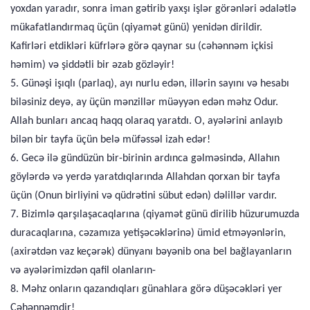
yoxdan yaradır, sonra iman gətirib yaxşı işlər görənləri ədalətlə
mükafatlandırmaq üçün (qiyamət günü) yenidən dirildir.
Kafirləri etdikləri küfrlərə görə qaynar su (cəhənnəm içkisi
həmim) və şiddətli bir əzab gözləyir!
5. Günəşi işıqlı (parlaq), ayı nurlu edən, illərin sayını və hesabı
biləsiniz deyə, ay üçün mənzillər müəyyən edən məhz Odur.
Allah bunları ancaq haqq olaraq yaratdı. O, ayələrini anlayıb
bilən bir tayfa üçün belə müfəssəl izah edər!
6. Gecə ilə gündüzün bir-birinin ardınca gəlməsində, Allahın
göylərdə və yerdə yaratdıqlarında Allahdan qorxan bir tayfa
üçün (Onun birliyini və qüdrətini sübut edən) dəlillər vardır.
7. Bizimlə qarşılaşacaqlarına (qiyamət günü dirilib hüzurumuzda
duracaqlarına, cəzamıza yetişəcəklərinə) ümid etməyənlərin,
(axirətdən vaz keçərək) dünyanı bəyənib ona bel bağlayanların
və ayələrimizdən qafil olanların-
8. Məhz onların qazandıqları günahlara görə düşəcəkləri yer
Cəhənnəmdir!