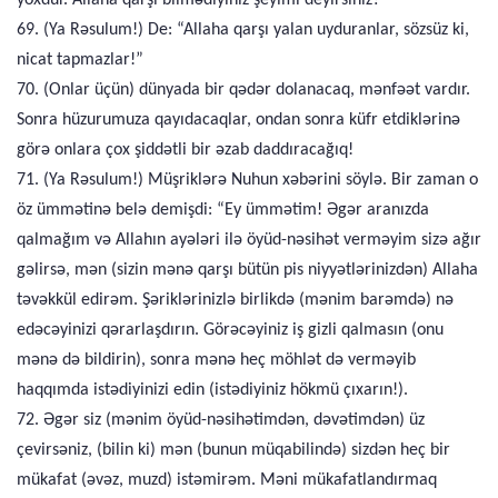
yoxdur. Allaha qarşı bilmədiyiniz şeyimi deyirsiniz?
69. (Ya Rəsulum!) De: “Allaha qarşı yalan uyduranlar, sözsüz ki,
nicat tapmazlar!”
70. (Onlar üçün) dünyada bir qədər dolanacaq, mənfəət vardır.
Sonra hüzurumuza qayıdacaqlar, ondan sonra küfr etdiklərinə
görə onlara çox şiddətli bir əzab daddıracağıq!
71. (Ya Rəsulum!) Müşriklərə Nuhun xəbərini söylə. Bir zaman o
öz ümmətinə belə demişdi: “Ey ümmətim! Əgər aranızda
qalmağım və Allahın ayələri ilə öyüd-nəsihət verməyim sizə ağır
gəlirsə, mən (sizin mənə qarşı bütün pis niyyətlərinizdən) Allaha
təvəkkül edirəm. Şəriklərinizlə birlikdə (mənim barəmdə) nə
edəcəyinizi qərarlaşdırın. Görəcəyiniz iş gizli qalmasın (onu
mənə də bildirin), sonra mənə heç möhlət də verməyib
haqqımda istədiyinizi edin (istədiyiniz hökmü çıxarın!).
72. Əgər siz (mənim öyüd-nəsihətimdən, dəvətimdən) üz
çevirsəniz, (bilin ki) mən (bunun müqabilində) sizdən heç bir
mükafat (əvəz, muzd) istəmirəm. Məni mükafatlandırmaq