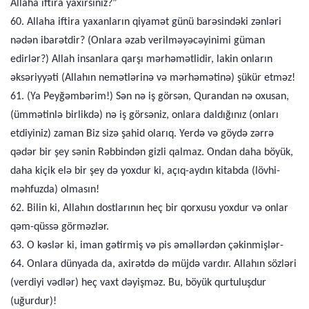
Allaha iftira yaxırsınız?”
60. Allaha iftira yaxanların qiyamət günü barəsindəki zənləri
nədən ibarətdir? (Onlara əzab verilməyəcəyinimi güman
edirlər?) Allah insanlara qarşı mərhəmətlidir, lakin onların
əksəriyyəti (Allahın nemətlərinə və mərhəmətinə) şükür etməz!
61. (Ya Peyğəmbərim!) Sən nə iş görsən, Qurandan nə oxusan,
(ümmətinlə birlikdə) nə iş görsəniz, onlara daldığınız (onları
etdiyiniz) zaman Biz sizə şahid olarıq. Yerdə və göydə zərrə
qədər bir şey sənin Rəbbindən gizli qalmaz. Ondan daha böyük,
daha kiçik elə bir şey də yoxdur ki, açıq-aydın kitabda (lövhi-
məhfuzda) olmasın!
62. Bilin ki, Allahın dostlarının heç bir qorxusu yoxdur və onlar
qəm-qüssə görməzlər.
63. O kəslər ki, iman gətirmiş və pis əməllərdən çəkinmişlər-
64. Onlara dünyada da, axirətdə də müjdə vardır. Allahın sözləri
(verdiyi vədlər) heç vaxt dəyişməz. Bu, böyük qurtuluşdur
(uğurdur)!