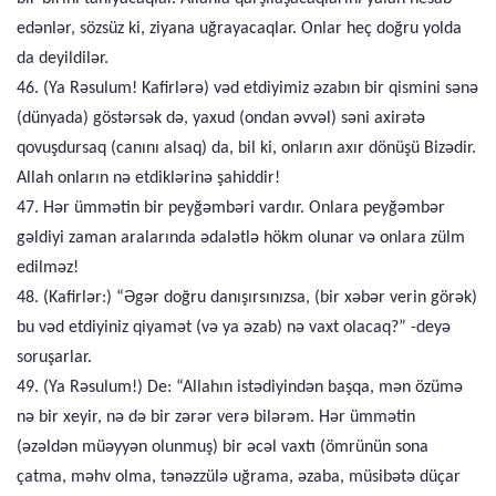
edənlər, sözsüz ki, ziyana uğrayacaqlar. Onlar heç doğru yolda
da deyildilər.
46. (Ya Rəsulum! Kafirlərə) vəd etdiyimiz əzabın bir qismini sənə
(dünyada) göstərsək də, yaxud (ondan əvvəl) səni axirətə
qovuşdursaq (canını alsaq) da, bil ki, onların axır dönüşü Bizədir.
Allah onların nə etdiklərinə şahiddir!
47. Hər ümmətin bir peyğəmbəri vardır. Onlara peyğəmbər
gəldiyi zaman aralarında ədalətlə hökm olunar və onlara zülm
edilməz!
48. (Kafirlər:) “Əgər doğru danışırsınızsa, (bir xəbər verin görək)
bu vəd etdiyiniz qiyamət (və ya əzab) nə vaxt olacaq?” -deyə
soruşarlar.
49. (Ya Rəsulum!) De: “Allahın istədiyindən başqa, mən özümə
nə bir xeyir, nə də bir zərər verə bilərəm. Hər ümmətin
(əzəldən müəyyən olunmuş) bir əcəl vaxtı (ömrünün sona
çatma, məhv olma, tənəzzülə uğrama, əzaba, müsibətə düçar