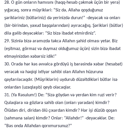
28. O gün onların hamısını (haqq-hesab çəkmək üçün bir yerə)
yığacaq, sonra müşrikləri: “Siz də, Allaha qoşduğunuz
şərikləriniz (bütləriniz) də yerinizdə durun!” -deyəcək və onları
(bir-birindən, yaxud başqalarından) ayıracağıq. Şərikləri (bütlər)
dilə gəlib deyəcəklər: “Siz bizə ibadət etmirdiniz”.
29. Sizinlə bizə aramızda təkcə Allahın şahid olması yetər. Biz
(eşitməz, görməz və duymaz olduğumuz üçün) sizin bizə ibadət
etməyinizdən xəbərsiz idik!”
30. Orada hər kəs əvvəlcə gördüyü iş barəsində xəbər (hesabat)
verəcək və həqiqi ixtiyar sahibi olan Allahın hüzuruna
qaytarılacaqdır. (Müşriklərin) uydurub düzəltdikləri bütlər isə
onlardan (uzaqlaşıb) qeyb olacaqlar.
31. (Ya Rəsulum!) De: “Sizə göydən və yerdən kim ruzi verir?
Qulaqlara və gözlərə sahib olan (onları yaradan) kimdir?
Ölüdən diri, diridən ölü çıxardan kimdir? Hər işi düzüb qoşan
(sahmana salan) kimdir? Onlar: “Allahdır!” -deyəcəklər. De:
“Bəs onda Allahdan qorxmursunuz?”