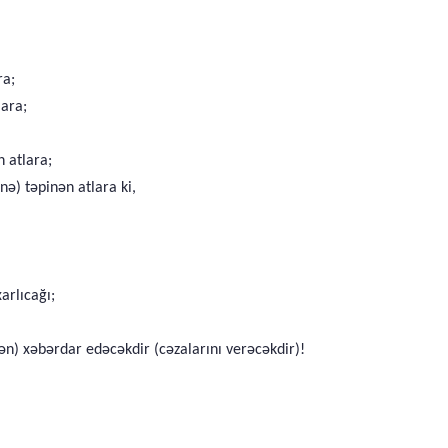
ra;
lara;
 atlara;
ə) təpinən atlara ki,
arlıcağı;
ən) xəbərdar edəcəkdir (cəzalarını verəcəkdir)!