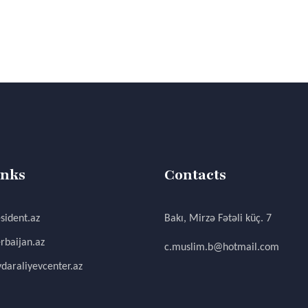
inks
Contacts
sident.az
Bakı, Mirzə Fətəli küç. 7
rbaijan.az
c.muslim.b@hotmail.com
daraliyevcenter.az