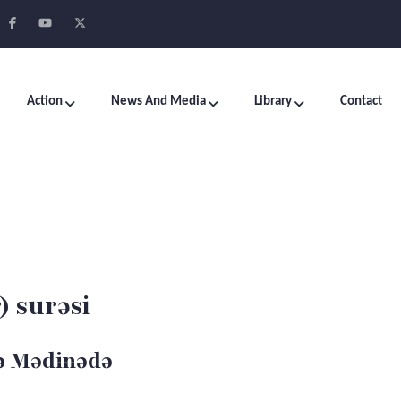
Action
News And Media
Library
Contact
) surəsi
sə Mədinədə