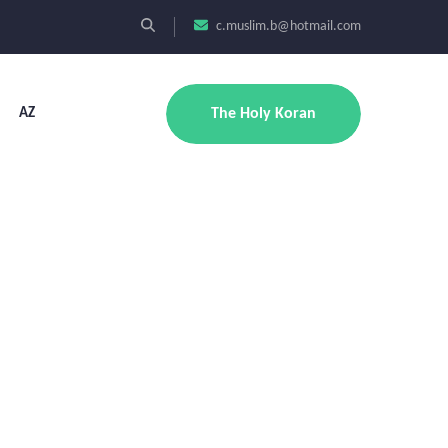
c.muslim.b@hotmail.com
AZ
The Holy Koran