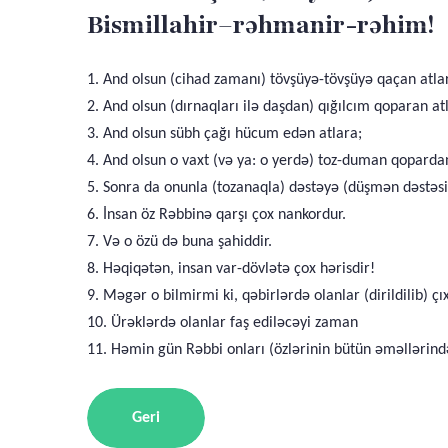
Bismillahir–rəhmanir-rəhim!
1. And olsun (cihad zamanı) tövşüyə-tövşüyə qaçan atla
2. And olsun (dırnaqları ilə daşdan) qığılcım qoparan at
3. And olsun sübh çağı hücum edən atlara;
4. And olsun o vaxt (və ya: o yerdə) toz-duman qopardan
5. Sonra da onunla (tozanaqla) dəstəyə (düşmən dəstəsin
6. İnsan öz Rəbbinə qarşı çox nankordur.
7. Və o özü də buna şahiddir.
8. Həqiqətən, insan var-dövlətə çox hərisdir!
9. Məgər o bilmirmi ki, qəbirlərdə olanlar (dirildilib) çıx
10. Ürəklərdə olanlar faş ediləcəyi zaman
11. Həmin gün Rəbbi onları (özlərinin bütün əməllərind
Geri