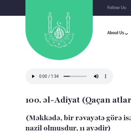
Follow Us:
About Us
100. əl-Adiyat (Qaçan atlar
(Məkkədə, bir rəvayətə görə i
nazil olmuşdur, 11 ayədir)