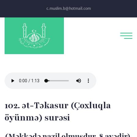
c.muslim.b@hotmail.com
102. ət-Təkasur (Çoxluqla
öyünmə) surəsi
(Məkkədə nazil olmuşdur, 8 ayədir)