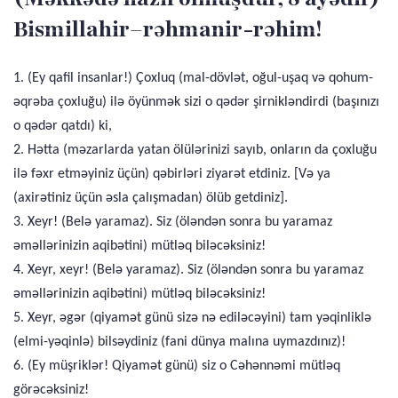
Bismillahir–rəhmanir-rəhim!
1. (Ey qafil insanlar!) Çoxluq (mal-dövlət, oğul-uşaq və qohum-
əqrəba çoxluğu) ilə öyünmək sizi o qədər şirnikləndirdi (başınızı
o qədər qatdı) ki,
2. Hətta (məzarlarda yatan ölülərinizi sayıb, onların da çoxluğu
ilə fəxr etməyiniz üçün) qəbirləri ziyarət etdiniz. [Və ya
(axirətiniz üçün əsla çalışmadan) ölüb getdiniz].
3. Xeyr! (Belə yaramaz). Siz (öləndən sonra bu yaramaz
əməllərinizin aqibətini) mütləq biləcəksiniz!
4. Xeyr, xeyr! (Belə yaramaz). Siz (öləndən sonra bu yaramaz
əməllərinizin aqibətini) mütləq biləcəksiniz!
5. Xeyr, əgər (qiyamət günü sizə nə ediləcəyini) tam yəqinliklə
(elmi-yəqinlə) bilsəydiniz (fani dünya malına uymazdınız)!
6. (Ey müşriklər! Qiyamət günü) siz o Cəhənnəmi mütləq
görəcəksiniz!