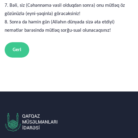
7. Bəli, siz (Cəhənnəmə vasil olduqdan sonra) onu mütləq öz
gözünüzlə (eyni-yəqinlə) görəcəksiniz!
8. Sonra da həmin gün (Allahın dünyada sizə əta etdiyi)
nemətlər barəsində mütləq sorğu-sual olunacaqsınız!
Geri