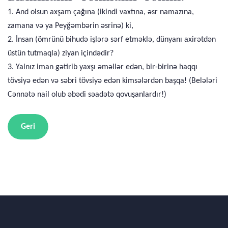
1. And olsun axşam çağına (ikindi vaxtına, əsr namazına,
zamana və ya Peyğəmbərin əsrinə) ki,
2. İnsan (ömrünü bihudə işlərə sərf etməklə, dünyanı axirətdən
üstün tutmaqla) ziyan içindədir?
3. Yalnız iman gətirib yaxşı əməllər edən, bir-birinə haqqı
tövsiyə edən və səbri tövsiyə edən kimsələrdən başqa! (Belələri
Cənnətə nail olub əbədi səadətə qovuşanlardır!)
Geri