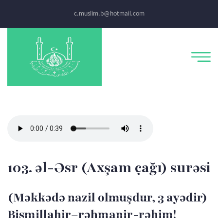
c.muslim.b@hotmail.com
103. əl-Əsr (Axşam çağı) surəsi
(Məkkədə nazil olmuşdur, 3 ayədir)
Bismillahir–rəhmanir-rəhim!