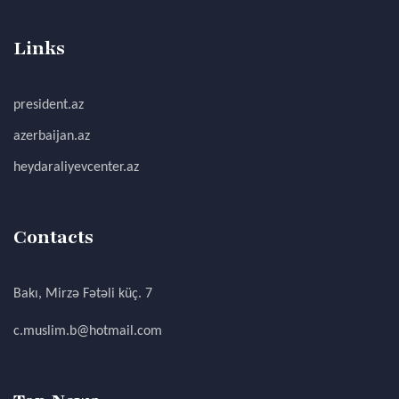
Links
president.az
azerbaijan.az
heydaraliyevcenter.az
Contacts
Bakı, Mirzə Fətəli küç. 7
c.muslim.b@hotmail.com