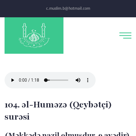
c.muslim.b@hotmail.com
104. əl-Huməzə (Qeybətçi)
surəsi
(Məkkədə nazil olmuşdur, 9 ayədir)