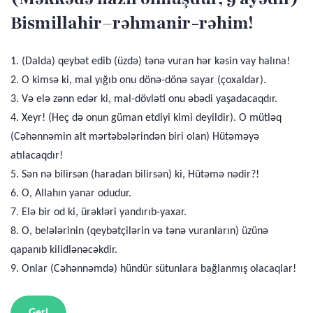
Bismillahir–rəhmanir-rəhim!
1. (Dalda) qeybət edib (üzdə) tənə vuran hər kəsin vay halına!
2. O kimsə ki, mal yığıb onu dönə-dönə sayar (çoxaldar).
3. Və elə zənn edər ki, mal-dövləti onu əbədi yaşadacaqdır.
4. Xeyr! (Heç də onun güman etdiyi kimi deyildir). O mütləq
(Cəhənnəmin alt mərtəbələrindən biri olan) Hütəməyə
atılacaqdır!
5. Sən nə bilirsən (haradan bilirsən) ki, Hütəmə nədir?!
6. O, Allahın yanar odudur.
7. Elə bir od ki, ürəkləri yandırıb-yaxar.
8. O, belələrinin (qeybətçilərin və tənə vuranların) üzünə
qapanıb kilidlənəcəkdir.
9. Onlar (Cəhənnəmdə) hündür sütunlara bağlanmış olacaqlar!