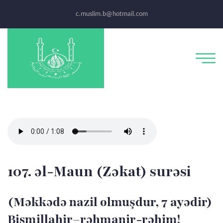
c.muslim.b@hotmail.com
107. əl-Maun (Zəkat) surəsi
(Məkkədə nazil olmuşdur, 7 ayədir)
Bismillahir–rəhmanir-rəhim!