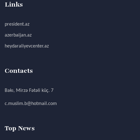
Links
president.az
azerbaijan.az
heydaraliyevcenter.az
Contacts
Bakı, Mirzə Fətəli küç. 7
c.muslim.b@hotmail.com
Top News