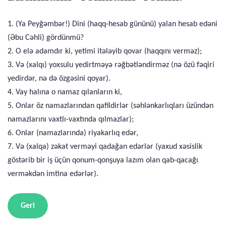
1. (Ya Peyğəmbər!) Dini (haqq-hesab gününü) yalan hesab edəni
(Əbu Cəhli) gördünmü?
2. O elə adamdır ki, yetimi itələyib qovar (haqqını verməz);
3. Və (xalqı) yoxsulu yedirtməyə rəğbətləndirməz (nə özü fəqiri
yedirdər, nə də özgəsini qoyar).
4. Vay halına o namaz qılanların ki,
5. Onlar öz namazlarından qafildirlər (səhlənkarlıqları üzündən
namazlarını vaxtlı-vaxtında qılmazlar);
6. Onlar (namazlarında) riyakarlıq edər,
7. Və (xalqa) zəkat verməyi qadağan edərlər (yaxud xəsislik
göstərib bir iş üçün qonum-qonşuya lazım olan qab-qacağı
verməkdən imtina edərlər).
Geri