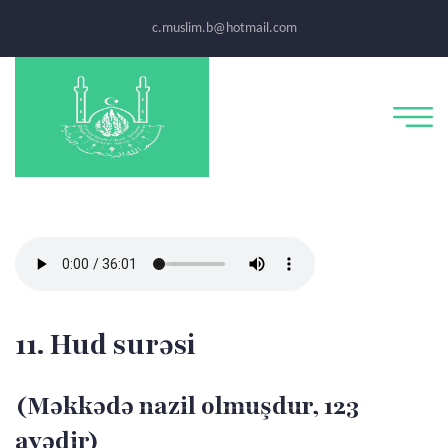
c.muslim.b@hotmail.com
11. Hud surəsi
(Məkkədə nazil olmuşdur, 123
ayədir)