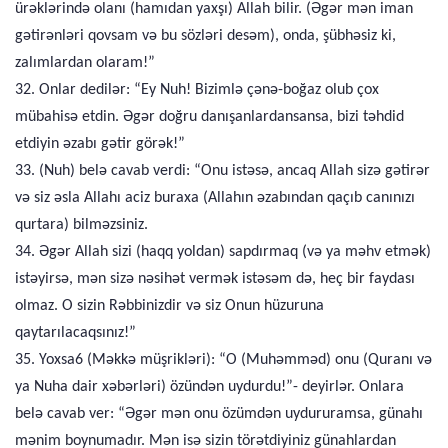
ürəklərində olanı (hamıdan yaxşı) Allah bilir. (Əgər mən iman
gətirənləri qovsam və bu sözləri desəm), onda, şübhəsiz ki,
zalımlardan olaram!”
32. Onlar dedilər: “Ey Nuh! Bizimlə çənə-boğaz olub çox
mübahisə etdin. Əgər doğru danışanlardansansa, bizi təhdid
etdiyin əzabı gətir görək!”
33. (Nuh) belə cavab verdi: “Onu istəsə, ancaq Allah sizə gətirər
və siz əsla Allahı aciz buraxa (Allahın əzabından qaçıb canınızı
qurtara) bilməzsiniz.
34. Əgər Allah sizi (haqq yoldan) sapdırmaq (və ya məhv etmək)
istəyirsə, mən sizə nəsihət vermək istəsəm də, heç bir faydası
olmaz. O sizin Rəbbinizdir və siz Onun hüzuruna
qaytarılacaqsınız!”
35. Yoxsa6 (Məkkə müşrikləri): “O (Muhəmməd) onu (Quranı və
ya Nuha dair xəbərləri) özündən uydurdu!”- deyirlər. Onlara
belə cavab ver: “Əgər mən onu özümdən uydururamsa, günahı
mənim boynumadır. Mən isə sizin törətdiyiniz günahlardan