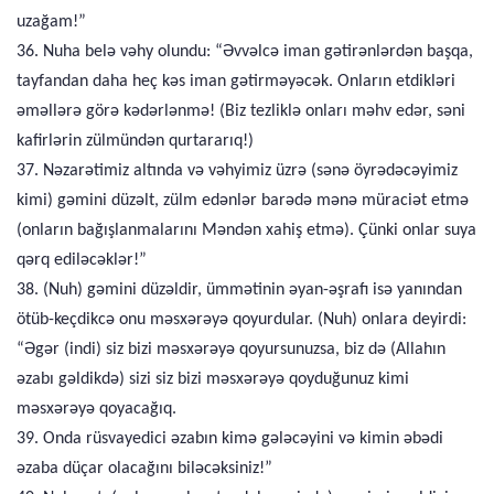
uzağam!”
36. Nuha belə vəhy olundu: “Əvvəlcə iman gətirənlərdən başqa,
tayfandan daha heç kəs iman gətirməyəcək. Onların etdikləri
əməllərə görə kədərlənmə! (Biz tezliklə onları məhv edər, səni
kafirlərin zülmündən qurtararıq!)
37. Nəzarətimiz altında və vəhyimiz üzrə (sənə öyrədəcəyimiz
kimi) gəmini düzəlt, zülm edənlər barədə mənə müraciət etmə
(onların bağışlanmalarını Məndən xahiş etmə). Çünki onlar suya
qərq ediləcəklər!”
38. (Nuh) gəmini düzəldir, ümmətinin əyan-əşrafı isə yanından
ötüb-keçdikcə onu məsxərəyə qoyurdular. (Nuh) onlara deyirdi:
“Əgər (indi) siz bizi məsxərəyə qoyursunuzsa, biz də (Allahın
əzabı gəldikdə) sizi siz bizi məsxərəyə qoyduğunuz kimi
məsxərəyə qoyacağıq.
39. Onda rüsvayedici əzabın kimə gələcəyini və kimin əbədi
əzaba düçar olacağını biləcəksiniz!”