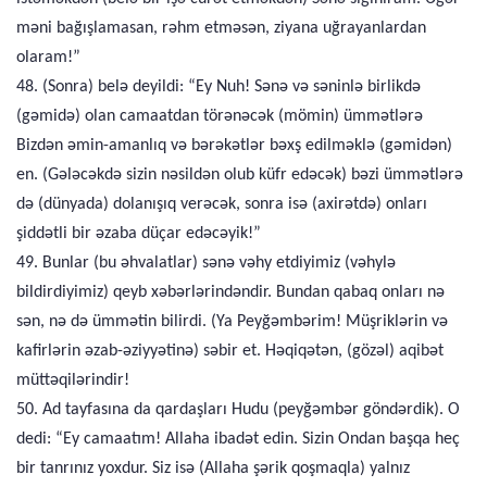
məni bağışlamasan, rəhm etməsən, ziyana uğrayanlardan
olaram!”
48. (Sonra) belə deyildi: “Ey Nuh! Sənə və səninlə birlikdə
(gəmidə) olan camaatdan törənəcək (mömin) ümmətlərə
Bizdən əmin-amanlıq və bərəkətlər bəxş edilməklə (gəmidən)
en. (Gələcəkdə sizin nəsildən olub küfr edəcək) bəzi ümmətlərə
də (dünyada) dolanışıq verəcək, sonra isə (axirətdə) onları
şiddətli bir əzaba düçar edəcəyik!”
49. Bunlar (bu əhvalatlar) sənə vəhy etdiyimiz (vəhylə
bildirdiyimiz) qeyb xəbərlərindəndir. Bundan qabaq onları nə
sən, nə də ümmətin bilirdi. (Ya Peyğəmbərim! Müşriklərin və
kafirlərin əzab-əziyyətinə) səbir et. Həqiqətən, (gözəl) aqibət
müttəqilərindir!
50. Ad tayfasına da qardaşları Hudu (peyğəmbər göndərdik). O
dedi: “Ey camaatım! Allaha ibadət edin. Sizin Ondan başqa heç
bir tanrınız yoxdur. Siz isə (Allaha şərik qoşmaqla) yalnız