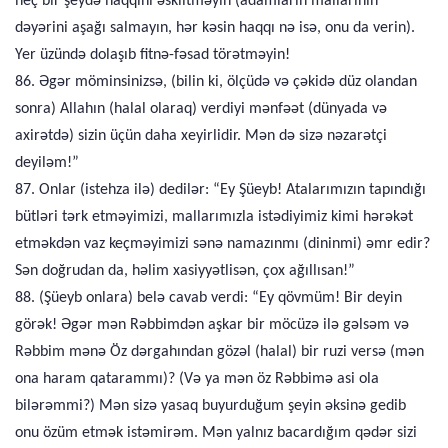
heç bir şeydə haqqını əskiltməyin (adamların mallarının
dəyərini aşağı salmayın, hər kəsin haqqı nə isə, onu da verin).
Yer üzündə dolaşıb fitnə-fəsad törətməyin!
86. Əgər möminsinizsə, (bilin ki, ölçüdə və çəkidə düz olandan
sonra) Allahın (halal olaraq) verdiyi mənfəət (dünyada və
axirətdə) sizin üçün daha xeyirlidir. Mən də sizə nəzarətçi
deyiləm!”
87. Onlar (istehza ilə) dedilər: “Ey Şüeyb! Atalarımızın tapındığı
bütləri tərk etməyimizi, mallarımızla istədiyimiz kimi hərəkət
etməkdən vaz keçməyimizi sənə namazınmı (dininmi) əmr edir?
Sən doğrudan da, həlim xasiyyətlisən, çox ağıllısan!”
88. (Şüeyb onlara) belə cavab verdi: “Ey qövmüm! Bir deyin
görək! Əgər mən Rəbbimdən aşkar bir möcüzə ilə gəlsəm və
Rəbbim mənə Öz dərgahından gözəl (halal) bir ruzi versə (mən
ona haram qatarammı)? (Və ya mən öz Rəbbimə asi ola
bilərəmmi?) Mən sizə yasaq buyurduğum şeyin əksinə gedib
onu özüm etmək istəmirəm. Mən yalnız bacardığım qədər sizi