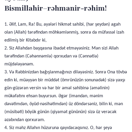
Bismillahir–rəhmanir-rəhim!
1. Əlif, Lam, Ra! Bu, ayələri hikmət sahibi, (hər şeydən) agah
olan (Allah) tərəfindən möhkəmlənmiş, sonra da müfəssəl izah
edilmiş bir Kitabdır ki,
2. Siz Allahdan başqasına ibadət etməyəsiniz. Mən sizi Allah
tərəfindən (Cəhənnəmlə) qorxudan və (Cənnətlə)
müjdələyənəm.
3. Və Rəbbinizdən bağışlanmağınızı diləyəsiniz. Sonra Ona tövbə
edin ki, müəyyən bir müddət (ömrünüzün sonunadək) sizə yaxşı
gün-güzəran versin və hər bir əməl sahibinə (əməlinin)
mükafatını ehsan buyursun. Əgər (imandan, mənim
dəvətimdən, öyüd-nəsihətimdən) üz döndərsəniz, bilin ki, mən
(müsibəti) böyük günün (qiyamət gününün) sizə üz verəcək
əzabından qorxuram.
4. Siz məhz Allahın hüzuruna qayıdacaqsınız. O, hər şeyə