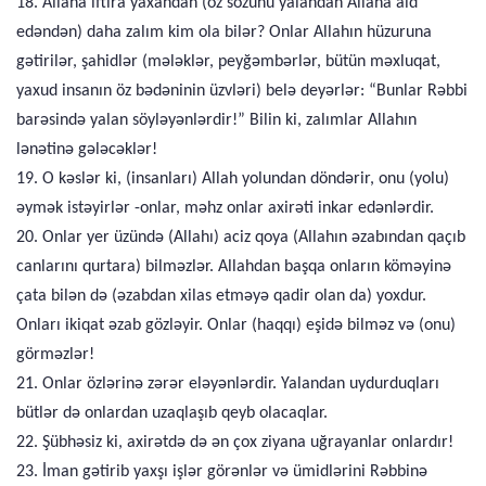
18. Allaha iftira yaxandan (öz sözünü yalandan Allaha aid
edəndən) daha zalım kim ola bilər? Onlar Allahın hüzuruna
gətirilər, şahidlər (mələklər, peyğəmbərlər, bütün məxluqat,
yaxud insanın öz bədəninin üzvləri) belə deyərlər: “Bunlar Rəbbi
barəsində yalan söyləyənlərdir!” Bilin ki, zalımlar Allahın
lənətinə gələcəklər!
19. O kəslər ki, (insanları) Allah yolundan döndərir, onu (yolu)
əymək istəyirlər -onlar, məhz onlar axirəti inkar edənlərdir.
20. Onlar yer üzündə (Allahı) aciz qoya (Allahın əzabından qaçıb
canlarını qurtara) bilməzlər. Allahdan başqa onların köməyinə
çata bilən də (əzabdan xilas etməyə qadir olan da) yoxdur.
Onları ikiqat əzab gözləyir. Onlar (haqqı) eşidə bilməz və (onu)
görməzlər!
21. Onlar özlərinə zərər eləyənlərdir. Yalandan uydurduqları
bütlər də onlardan uzaqlaşıb qeyb olacaqlar.
22. Şübhəsiz ki, axirətdə də ən çox ziyana uğrayanlar onlardır!
23. İman gətirib yaxşı işlər görənlər və ümidlərini Rəbbinə