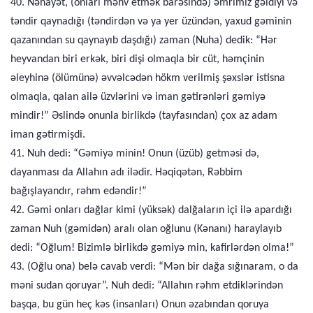
40. Nəhayət, (onları məhv etmək barəsində) əmrimiz gəldiyi və
təndir qaynadığı (təndirdən və ya yer üzündən, yaxud gəminin
qazanından su qaynayıb daşdığı) zaman (Nuha) dedik: “Hər
heyvandan biri erkək, biri dişi olmaqla bir cüt, həmçinin
əleyhinə (ölümünə) əvvəlcədən hökm verilmiş şəxslər istisna
olmaqla, qalan ailə üzvlərini və iman gətirənləri gəmiyə
mindir!” Əslində onunla birlikdə (tayfasından) çox az adam
iman gətirmişdi.
41. Nuh dedi: “Gəmiyə minin! Onun (üzüb) getməsi də,
dayanması da Allahın adı ilədir. Həqiqətən, Rəbbim
bağışlayandır, rəhm edəndir!”
42. Gəmi onları dağlar kimi (yüksək) dalğaların içi ilə apardığı
zaman Nuh (gəmidən) aralı olan oğlunu (Kənanı) haraylayıb
dedi: “Oğlum! Bizimlə birlikdə gəmiyə min, kafirlərdən olma!”
43. (Oğlu ona) belə cavab verdi: “Mən bir dağa sığınaram, o da
məni sudan qoruyar”. Nuh dedi: “Allahın rəhm etdiklərindən
başqa, bu gün heç kəs (insanları) Onun əzabından qoruya