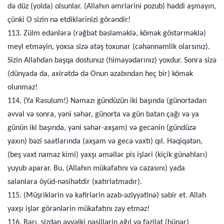
də düz (yolda) olsunlar. (Allahın əmrlərini pozub) həddi aşmayın,
çünki O sizin nə etdiklərinizi görəndir!
113. Zülm edənlərə (rəğbət bəsləməklə, kömək göstərməklə)
meyl etməyin, yoxsa sizə atəş toxunar (cəhənnəmlik olarsınız).
Sizin Allahdan başqa dostunuz (himayədarınız) yoxdur. Sonra sizə
(dünyada da, axirətdə də Onun əzabından heç bir) kömək
olunmaz!
114. (Ya Rəsulum!) Namazı gündüzün iki başında (günortadan
əvvəl və sonra, yəni səhər, günorta və gün batan çağı və ya
günün iki başında, yəni səhər-axşam) və gecənin (gündüzə
yaxın) bəzi saatlarında (axşam və gecə vaxtı) qıl. Həqiqətən,
(beş vaxt namaz kimi) yaxşı əməllər pis işləri (kiçik günahları)
yuyub aparar. Bu, (Allahın mükafatını və cəzasını) yada
salanlara öyüd-nəsihətdir (xatırlatmadır).
115. (Müşriklərin və kafirlərin əzab-əziyyətinə) səbir et. Allah
yaxşı işlər görənlərin mükafatını zay etməz!
116. Barı, sizdən əvvəlki nəsillərin ağıl və fəzilət (hünər)