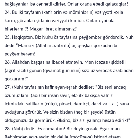
bağlayanlar isə cənnətlikdirlər. Onlar orada əbədi qalacaqlar!
24. Bu iki tayfanın (kafirlərin və möminlərin) vəziyyəti korla
karın, görənlə eşidənin vəziyyəti kimidir. Onlar eyni ola
bilərlərmi?! Məgər ibrət almırsınız?
25. Həqiqətən, Biz Nuhu öz tayfasına peyğəmbər göndərdik. Nuh
dedi: “Mən sizi (Allahın əzabı ilə) açıq-aşkar qorxudan bir
peyğəmbərəm!
26. Allahdan başqasına ibadət etməyin. Mən (cəzası) şiddətli
(ağrılı-acılı) günün (qiyamət gününün) sizə üz verəcək əzabından
qorxuram!”
27. (Nuh) tayfasının kafir əyan-əşrafı dedilər: “Biz səni ancaq
özümüz kimi (adi) bir insan sayır, elə ilk baxışda yalnız
içimizdəki səfillərin (cütçü, pinəçi, dəmirçi, dərzi və i. a. ) sənə
uyduğunu görürük. Və sizin bizdən (heç bir şeydə) üstün
olduğunuzu da görmürük. Əksinə, biz sizi yalançı hesab edirik!”
28. (Nuh) dedi: “Ey camaatım! Bir deyin görək. Əgər mən
Rəbbimdən açıq-aydın bir dəlilə (möcüzəyə) istinad etsəm,