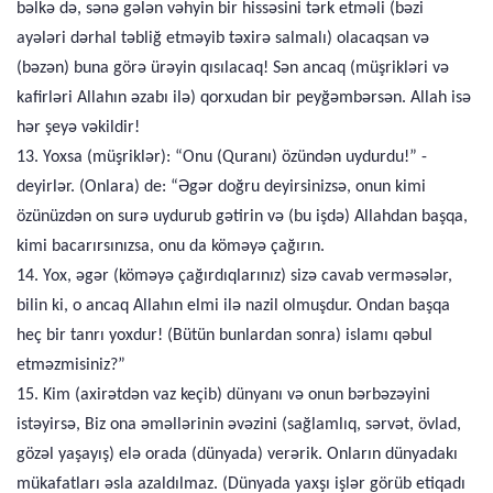
bəlkə də, sənə gələn vəhyin bir hissəsini tərk etməli (bəzi
ayələri dərhal təbliğ etməyib təxirə salmalı) olacaqsan və
(bəzən) buna görə ürəyin qısılacaq! Sən ancaq (müşrikləri və
kafirləri Allahın əzabı ilə) qorxudan bir peyğəmbərsən. Allah isə
hər şeyə vəkildir!
13. Yoxsa (müşriklər): “Onu (Quranı) özündən uydurdu!” -
deyirlər. (Onlara) de: “Əgər doğru deyirsinizsə, onun kimi
özünüzdən on surə uydurub gətirin və (bu işdə) Allahdan başqa,
kimi bacarırsınızsa, onu da köməyə çağırın.
14. Yox, əgər (köməyə çağırdıqlarınız) sizə cavab verməsələr,
bilin ki, o ancaq Allahın elmi ilə nazil olmuşdur. Ondan başqa
heç bir tanrı yoxdur! (Bütün bunlardan sonra) islamı qəbul
etməzmisiniz?”
15. Kim (axirətdən vaz keçib) dünyanı və onun bərbəzəyini
istəyirsə, Biz ona əməllərinin əvəzini (sağlamlıq, sərvət, övlad,
gözəl yaşayış) elə orada (dünyada) verərik. Onların dünyadakı
mükafatları əsla azaldılmaz. (Dünyada yaxşı işlər görüb etiqadı