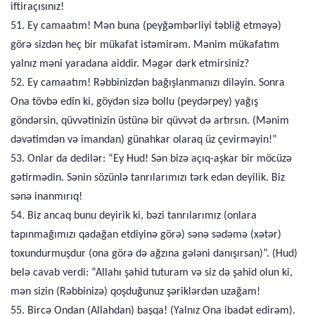
iftiraçısınız!
51. Ey camaatım! Mən buna (peyğəmbərliyi təbliğ etməyə)
görə sizdən heç bir mükafat istəmirəm. Mənim mükafatım
yalnız məni yaradana aiddir. Məgər dərk etmirsiniz?
52. Ey camaatım! Rəbbinizdən bağışlanmanızı diləyin. Sonra
Ona tövbə edin ki, göydən sizə bollu (peydərpey) yağış
göndərsin, qüvvətinizin üstünə bir qüvvət də artırsın. (Mənim
dəvətimdən və imandan) günahkar olaraq üz çevirməyin!”
53. Onlar da dedilər: “Ey Hud! Sən bizə açıq-aşkar bir möcüzə
gətirmədin. Sənin sözünlə tanrılarımızı tərk edən deyilik. Biz
sənə inanmırıq!
54. Biz ancaq bunu deyirik ki, bəzi tanrılarımız (onlara
tapınmağımızı qadağan etdiyinə görə) sənə sədəmə (xətər)
toxundurmuşdur (ona görə də ağzına gələni danışırsan)”. (Hud)
belə cavab verdi: “Allahı şahid tuturam və siz də şahid olun ki,
mən sizin (Rəbbinizə) qoşduğunuz şəriklərdən uzağam!
55. Bircə Ondan (Allahdan) başqa! (Yalnız Ona ibadət edirəm).