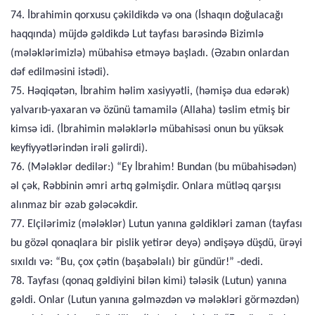
74. İbrahimin qorxusu çəkildikdə və ona (İshaqın doğulacağı
haqqında) müjdə gəldikdə Lut tayfası barəsində Bizimlə
(mələklərimizlə) mübahisə etməyə başladı. (Əzabın onlardan
dəf edilməsini istədi).
75. Həqiqətən, İbrahim həlim xasiyyətli, (həmişə dua edərək)
yalvarıb-yaxaran və özünü tamamilə (Allaha) təslim etmiş bir
kimsə idi. (İbrahimin mələklərlə mübahisəsi onun bu yüksək
keyfiyyətlərindən irəli gəlirdi).
76. (Mələklər dedilər:) “Ey İbrahim! Bundan (bu mübahisədən)
əl çək, Rəbbinin əmri artıq gəlmişdir. Onlara mütləq qarşısı
alınmaz bir əzab gələcəkdir.
77. Elçilərimiz (mələklər) Lutun yanına gəldikləri zaman (tayfası
bu gözəl qonaqlara bir pislik yetirər deyə) əndişəyə düşdü, ürəyi
sıxıldı və: “Bu, çox çətin (başabəlalı) bir gündür!” -dedi.
78. Tayfası (qonaq gəldiyini bilən kimi) tələsik (Lutun) yanına
gəldi. Onlar (Lutun yanına gəlməzdən və mələkləri görməzdən)