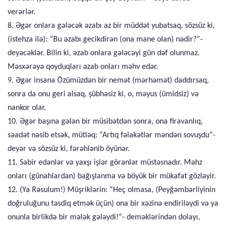
verərlər.
8. Əgər onlara gələcək əzabı az bir müddət yubatsaq, sözsüz ki,
(istehza ilə): “Bu əzabı gecikdirən (ona mane olan) nədir?”-
deyəcəklər. Bilin ki, əzab onlara gələcəyi gün dəf olunmaz.
Məsxərəyə qoyduqları əzab onları məhv edər.
9. Əgər insana Özümüzdən bir nemət (mərhəmət) daddırsaq,
sonra da onu geri alsaq, şübhəsiz ki, o, məyus (ümidsiz) və
nankor olar.
10. Əgər başına gələn bir müsibətdən sonra, ona firavanlıq,
səadət nəsib etsək, mütləq: “Artıq fəlakətlər məndən sovuşdu”-
deyər və sözsüz ki, fərəhlənib öyünər.
11. Səbir edənlər və yaxşı işlər görənlər müstəsnadır. Məhz
onları (günahlardan) bağışlanma və böyük bir mükafat gözləyir.
12. (Ya Rəsulum!) Müşriklərin: “Heç olmasa, (Peyğəmbərliyinin
doğruluğunu təsdiq etmək üçün) ona bir xəzinə endiriləydi və ya
onunla birlikdə bir mələk gələydi!”- deməklərindən dolayı,