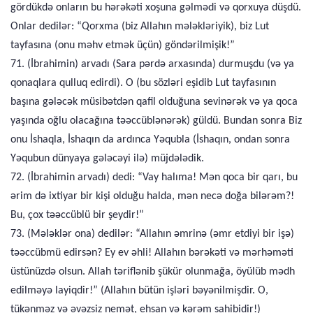
gördükdə onların bu hərəkəti xoşuna gəlmədi və qorxuya düşdü.
Onlar dedilər: “Qorxma (biz Allahın mələkləriyik), biz Lut
tayfasına (onu məhv etmək üçün) göndərilmişik!”
71. (İbrahimin) arvadı (Sara pərdə arxasında) durmuşdu (və ya
qonaqlara qulluq edirdi). O (bu sözləri eşidib Lut tayfasının
başına gələcək müsibətdən qafil olduğuna sevinərək və ya qoca
yaşında oğlu olacağına təəccüblənərək) güldü. Bundan sonra Biz
onu İshaqla, İshaqın da ardınca Yəqubla (İshaqın, ondan sonra
Yəqubun dünyaya gələcəyi ilə) müjdələdik.
72. (İbrahimin arvadı) dedi: “Vay halıma! Mən qoca bir qarı, bu
ərim də ixtiyar bir kişi olduğu halda, mən necə doğa bilərəm?!
Bu, çox təəccüblü bir şeydir!”
73. (Mələklər ona) dedilər: “Allahın əmrinə (əmr etdiyi bir işə)
təəccübmü edirsən? Ey ev əhli! Allahın bərəkəti və mərhəməti
üstünüzdə olsun. Allah təriflənib şükür olunmağa, öyülüb mədh
edilməyə layiqdir!” (Allahın bütün işləri bəyənilmişdir. O,
tükənməz və əvəzsiz nemət, ehsan və kərəm sahibidir!)