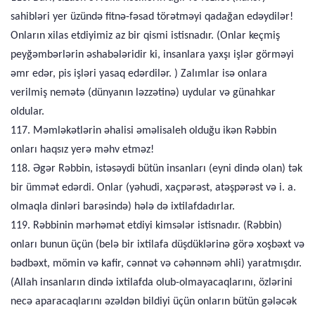
sahibləri yer üzündə fitnə-fəsad törətməyi qadağan edəydilər!
Onların xilas etdiyimiz az bir qismi istisnadır. (Onlar keçmiş
peyğəmbərlərin əshabələridir ki, insanlara yaxşı işlər görməyi
əmr edər, pis işləri yasaq edərdilər. ) Zalımlar isə onlara
verilmiş nemətə (dünyanın ləzzətinə) uydular və günahkar
oldular.
117. Məmləkətlərin əhalisi əməlisaleh olduğu ikən Rəbbin
onları haqsız yerə məhv etməz!
118. Əgər Rəbbin, istəsəydi bütün insanları (eyni dində olan) tək
bir ümmət edərdi. Onlar (yəhudi, xaçpərəst, atəşpərəst və i. a.
olmaqla dinləri barəsində) hələ də ixtilafdadırlar.
119. Rəbbinin mərhəmət etdiyi kimsələr istisnadır. (Rəbbin)
onları bunun üçün (belə bir ixtilafa düşdüklərinə görə xoşbəxt və
bədbəxt, mömin və kafir, cənnət və cəhənnəm əhli) yaratmışdır.
(Allah insanların dində ixtilafda olub-olmayacaqlarını, özlərini
necə aparacaqlarını əzəldən bildiyi üçün onların bütün gələcək