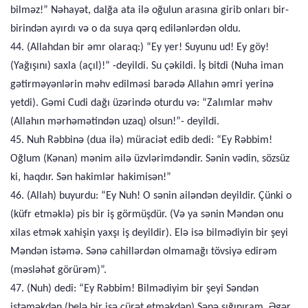
bilməz!” Nəhayət, dalğa ata ilə oğulun arasına girib onları bir-
birindən ayırdı və o da suya qərq edilənlərdən oldu.
44. (Allahdan bir əmr olaraq:) “Ey yer! Suyunu ud! Ey göy!
(Yağışını) saxla (açıl)!” -deyildi. Su çəkildi. İş bitdi (Nuha iman
gətirməyənlərin məhv edilməsi barədə Allahın əmri yerinə
yetdi). Gəmi Cudi dağı üzərində oturdu və: “Zalımlar məhv
(Allahın mərhəmətindən uzaq) olsun!”- deyildi.
45. Nuh Rəbbinə (dua ilə) müraciət edib dedi: “Ey Rəbbim!
Oğlum (Kənan) mənim ailə üzvlərimdəndir. Sənin vədin, sözsüz
ki, haqdır. Sən hakimlər hakimisən!”
46. (Allah) buyurdu: “Ey Nuh! O sənin ailəndən deyildir. Çünki o
(küfr etməklə) pis bir iş görmüşdür. (Və ya sənin Məndən onu
xilas etmək xahişin yaxşı iş deyildir). Elə isə bilmədiyin bir şeyi
Məndən istəmə. Sənə cahillərdən olmamağı tövsiyə edirəm
(məsləhət görürəm)”.
47. (Nuh) dedi: “Ey Rəbbim! Bilmədiyim bir şeyi Səndən
istəməkdən (belə bir işə cürət etməkdən) Sənə sığınıram. Əgər