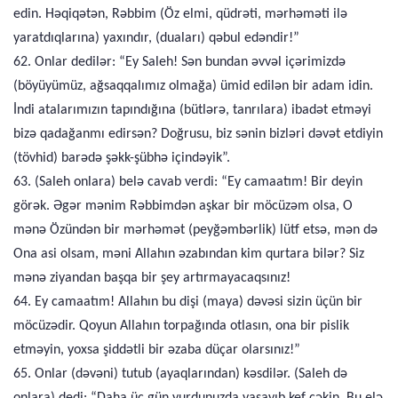
edin. Həqiqətən, Rəbbim (Öz elmi, qüdrəti, mərhəməti ilə
yaratdıqlarına) yaxındır, (duaları) qəbul edəndir!”
62. Onlar dedilər: “Ey Saleh! Sən bundan əvvəl içərimizdə
(böyüyümüz, ağsaqqalımız olmağa) ümid edilən bir adam idin.
İndi atalarımızın tapındığına (bütlərə, tanrılara) ibadət etməyi
bizə qadağanmı edirsən? Doğrusu, biz sənin bizləri dəvət etdiyin
(tövhid) barədə şəkk-şübhə içindəyik”.
63. (Saleh onlara) belə cavab verdi: “Ey camaatım! Bir deyin
görək. Əgər mənim Rəbbimdən aşkar bir möcüzəm olsa, O
mənə Özündən bir mərhəmət (peyğəmbərlik) lütf etsə, mən də
Ona asi olsam, məni Allahın əzabından kim qurtara bilər? Siz
mənə ziyandan başqa bir şey artırmayacaqsınız!
64. Ey camaatım! Allahın bu dişi (maya) dəvəsi sizin üçün bir
möcüzədir. Qoyun Allahın torpağında otlasın, ona bir pislik
etməyin, yoxsa şiddətli bir əzaba düçar olarsınız!”
65. Onlar (dəvəni) tutub (ayaqlarından) kəsdilər. (Saleh də