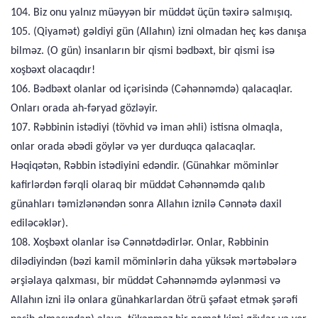
104. Biz onu yalnız müəyyən bir müddət üçün təxirə salmışıq.
105. (Qiyamət) gəldiyi gün (Allahın) izni olmadan heç kəs danışa
bilməz. (O gün) insanların bir qismi bədbəxt, bir qismi isə
xoşbəxt olacaqdır!
106. Bədbəxt olanlar od içərisində (Cəhənnəmdə) qalacaqlar.
Onları orada ah-fəryad gözləyir.
107. Rəbbinin istədiyi (tövhid və iman əhli) istisna olmaqla,
onlar orada əbədi göylər və yer durduqca qalacaqlar.
Həqiqətən, Rəbbin istədiyini edəndir. (Günahkar möminlər
kafirlərdən fərqli olaraq bir müddət Cəhənnəmdə qalıb
günahları təmizlənəndən sonra Allahın iznilə Cənnətə daxil
ediləcəklər).
108. Xoşbəxt olanlar isə Cənnətdədirlər. Onlar, Rəbbinin
dilədiyindən (bəzi kamil möminlərin daha yüksək mərtəbələrə
ərşiəlaya qalxması, bir müddət Cəhənnəmdə əylənməsi və
Allahın izni ilə onlara günahkarlardan ötrü şəfaət etmək şərəfi