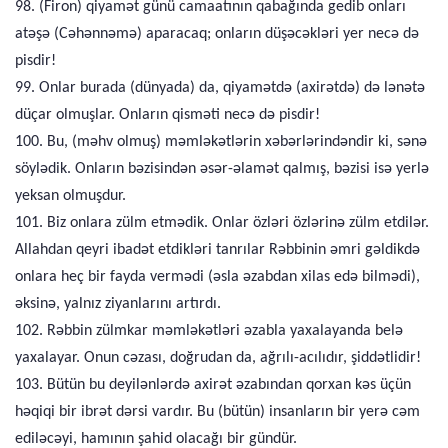
98. (Firon) qiyamət günü camaatının qabağında gedib onları
atəşə (Cəhənnəmə) aparacaq; onların düşəcəkləri yer necə də
pisdir!
99. Onlar burada (dünyada) da, qiyamətdə (axirətdə) də lənətə
düçar olmuşlar. Onların qisməti necə də pisdir!
100. Bu, (məhv olmuş) məmləkətlərin xəbərlərindəndir ki, sənə
söylədik. Onların bəzisindən əsər-əlamət qalmış, bəzisi isə yerlə
yeksan olmuşdur.
101. Biz onlara zülm etmədik. Onlar özləri özlərinə zülm etdilər.
Allahdan qeyri ibadət etdikləri tanrılar Rəbbinin əmri gəldikdə
onlara heç bir fayda vermədi (əsla əzabdan xilas edə bilmədi),
əksinə, yalnız ziyanlarını artırdı.
102. Rəbbin zülmkar məmləkətləri əzabla yaxalayanda belə
yaxalayar. Onun cəzası, doğrudan da, ağrılı-acılıdır, şiddətlidir!
103. Bütün bu deyilənlərdə axirət əzabından qorxan kəs üçün
həqiqi bir ibrət dərsi vardır. Bu (bütün) insanların bir yerə cəm
ediləcəyi, hamının şahid olacağı bir gündür.