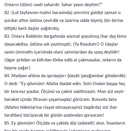
Onların (ölüm) vaxtı səhərdir. Səhər yaxın deyilmi?”
82. (Lut tayfasının məhvi barəsində) əmrimiz gəldiyi zaman o
yurdun altını üstünə çevirdik və üzərinə odda bişmiş (bir-birinə
bitişik) bərk daşlar yağdırdıq.
83. Onlara Rəbbinin dərgahında əlamət qoyulmuş (hər daş kimə
dəyəcəkdisə, üstünə adı yazılmışdı). (Ya Rəsulum!) O (daşlar
sənin ümmətin içərisində olan) zalımlardan da uzaq deyildir!
(Əgər şirkdən və küfrdən tövbə edib əl çəkməsələr, onların da
başına yağar).
84. Mədyən əhlinə də qardaşları Şüeybi (peyğəmbər göndərdik).
O dedi: “Ey qövmüm! Allaha ibadət edin. Sizin Ondan başqa heç
bir tanrınız yoxdur. Ölçünü və çəkini əskiltməyin. Mən sizi xeyir-
bərəkət içində (firavan yaşamaqda) görürəm. Bununla belə
(Allahın hökmlərinə riayət etməyəcəyiniz təqdirdə) sizi (hər
tərəfdən) bürüyəcək bir günün əzabından qorxuram!
85. Ey qövmüm! Ölçüdə və çəkidə düz (ədalətli) olun. İnsanların