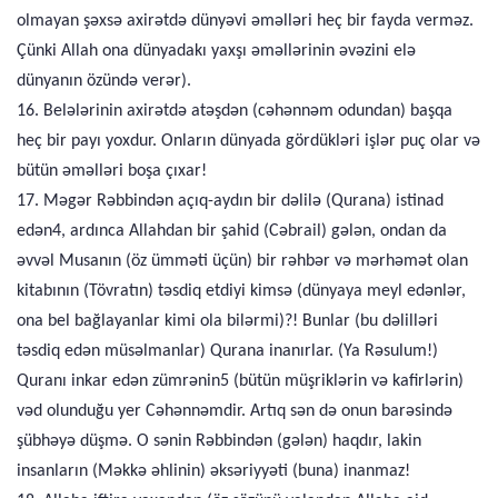
olmayan şəxsə axirətdə dünyəvi əməlləri heç bir fayda verməz.
Çünki Allah ona dünyadakı yaxşı əməllərinin əvəzini elə
dünyanın özündə verər).
16. Belələrinin axirətdə atəşdən (cəhənnəm odundan) başqa
heç bir payı yoxdur. Onların dünyada gördükləri işlər puç olar və
bütün əməlləri boşa çıxar!
17. Məgər Rəbbindən açıq-aydın bir dəlilə (Qurana) istinad
edən4, ardınca Allahdan bir şahid (Cəbrail) gələn, ondan da
əvvəl Musanın (öz ümməti üçün) bir rəhbər və mərhəmət olan
kitabının (Tövratın) təsdiq etdiyi kimsə (dünyaya meyl edənlər,
ona bel bağlayanlar kimi ola bilərmi)?! Bunlar (bu dəlilləri
təsdiq edən müsəlmanlar) Qurana inanırlar. (Ya Rəsulum!)
Quranı inkar edən zümrənin5 (bütün müşriklərin və kafirlərin)
vəd olunduğu yer Cəhənnəmdir. Artıq sən də onun barəsində
şübhəyə düşmə. O sənin Rəbbindən (gələn) haqdır, lakin
insanların (Məkkə əhlinin) əksəriyyəti (buna) inanmaz!