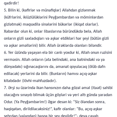
qadirdir!
5. Bilin ki, (kafirlər və münafiqlər) Allahdan gizlənmək
(küfrlərini, ikiüzlülüklərini Peyğəmbərdən və möminlərdən
gizlətmək) məqsədilə sinələrini bükərlər (ikiqat olarlar).
Xəbərdar olun ki, onlar libaslarına büründükdə belə, Allah
onların gizli saxladıqları və aşkar etdikləri hər şeyi (bütün gizli
və aşkar əməllərini) bilir. Allah ürəklərdə olanları biləndir.
6. Yer üzündə yaşayan elə bir canlı yoxdur ki, Allah onun ruzisini
verməsin. Allah onların (ata belindəki, ana bətnindəki və ya
dünyadakı) sığınacaqlarını da, əmanət qoyulacaq (ölüb dəfn
ediləcək) yerlərini də bilir. (Bunların) hamısı açıq-aşkar
kitabdadır (lövhi-məhfuzdadır).
7. Ərşi su üzərində ikən hansınızın daha gözəl əməl (itaət) sahibi
olacağını sınayıb bilmək üçün göyləri və yeri altı gündə yaradan
Odur. (Ya Peyğəmbərim!) Əgər desən ki: “Siz öləndən sonra,
həqiqətən, dirildiləcəksiniz!”, kafir olanlar: “Bu, açıq-aşkar
sehrdən (yalandan) başqa bir şey deyildir!”- deyə cavab