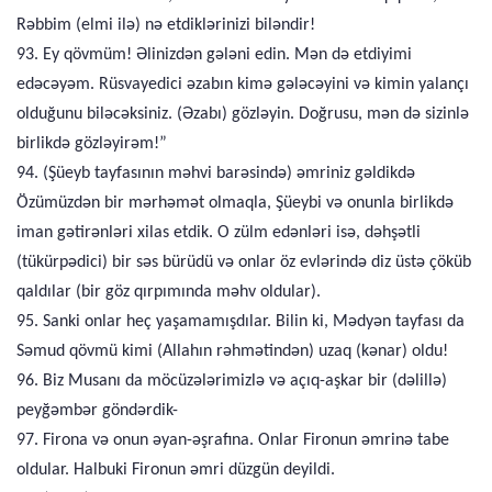
Rəbbim (elmi ilə) nə etdiklərinizi biləndir!
93. Ey qövmüm! Əlinizdən gələni edin. Mən də etdiyimi
edəcəyəm. Rüsvayedici əzabın kimə gələcəyini və kimin yalançı
olduğunu biləcəksiniz. (Əzabı) gözləyin. Doğrusu, mən də sizinlə
birlikdə gözləyirəm!”
94. (Şüeyb tayfasının məhvi barəsində) əmriniz gəldikdə
Özümüzdən bir mərhəmət olmaqla, Şüeybi və onunla birlikdə
iman gətirənləri xilas etdik. O zülm edənləri isə, dəhşətli
(tükürpədici) bir səs bürüdü və onlar öz evlərində diz üstə çöküb
qaldılar (bir göz qırpımında məhv oldular).
95. Sanki onlar heç yaşamamışdılar. Bilin ki, Mədyən tayfası da
Səmud qövmü kimi (Allahın rəhmətindən) uzaq (kənar) oldu!
96. Biz Musanı da möcüzələrimizlə və açıq-aşkar bir (dəlillə)
peyğəmbər göndərdik-
97. Firona və onun əyan-əşrafına. Onlar Fironun əmrinə tabe
oldular. Halbuki Fironun əmri düzgün deyildi.