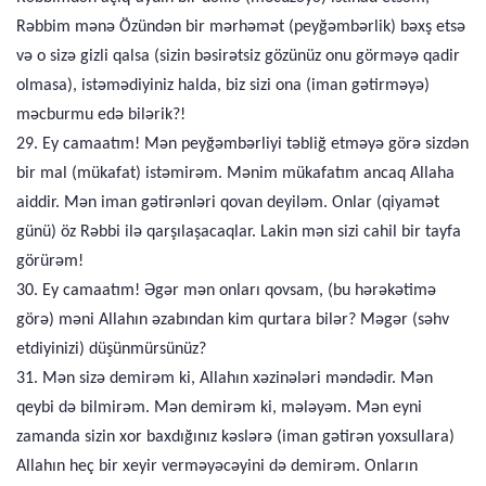
Rəbbim mənə Özündən bir mərhəmət (peyğəmbərlik) bəxş etsə
və o sizə gizli qalsa (sizin bəsirətsiz gözünüz onu görməyə qadir
olmasa), istəmədiyiniz halda, biz sizi ona (iman gətirməyə)
məcburmu edə bilərik?!
29. Ey camaatım! Mən peyğəmbərliyi təbliğ etməyə görə sizdən
bir mal (mükafat) istəmirəm. Mənim mükafatım ancaq Allaha
aiddir. Mən iman gətirənləri qovan deyiləm. Onlar (qiyamət
günü) öz Rəbbi ilə qarşılaşacaqlar. Lakin mən sizi cahil bir tayfa
görürəm!
30. Ey camaatım! Əgər mən onları qovsam, (bu hərəkətimə
görə) məni Allahın əzabından kim qurtara bilər? Məgər (səhv
etdiyinizi) düşünmürsünüz?
31. Mən sizə demirəm ki, Allahın xəzinələri məndədir. Mən
qeybi də bilmirəm. Mən demirəm ki, mələyəm. Mən eyni
zamanda sizin xor baxdığınız kəslərə (iman gətirən yoxsullara)
Allahın heç bir xeyir verməyəcəyini də demirəm. Onların