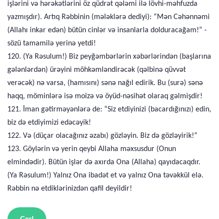
işlərini və hərəkətlərini öz qüdrət qələmi ilə lövhi-məhfuzda
yazmışdır). Artıq Rəbbinin (mələklərə dediyi): “Mən Cəhənnəmi
(Allahı inkar edən) bütün cinlər və insanlarla dolduracağam!” -
sözü tamamilə yerinə yetdi!
120. (Ya Rəsulum!) Biz peyğəmbərlərin xəbərlərindən (başlarına
gələnlərdən) ürəyini möhkəmləndirəcək (qəlbinə qüvvət
verəcək) nə varsa, (hamısını) sənə nağıl edirik. Bu (surə) sənə
haqq, möminlərə isə moizə və öyüd-nəsihət olaraq gəlmişdir!
121. İman gətirməyənlərə de: “Siz etdiyinizi (bacardığınızı) edin,
biz də etdiyimizi edəcəyik!
122. Və (düçar olacağınız əzabı) gözləyin. Biz də gözləyirik!”
123. Göylərin və yerin qeybi Allaha məxsusdur (Onun
elmindədir). Bütün işlər də axırda Ona (Allaha) qayıdacaqdır.
(Ya Rəsulum!) Yalnız Ona ibadət et və yalnız Ona təvəkkül elə.
Rəbbin nə etdiklərinizdən qafil deyildir!