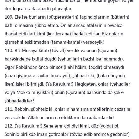
nəsib olmasından) əlavə, tükənməz bir nemət kimi göylər və yer
durduqca orada əbədi qalacaqlar.
109. Elə isə bunların (bütpərəstlərin) tapındıqlarının (bütlərin)
batil olmasına şübhə etmə. Onlar ancaq atalarının əvvəlcə
ibadət etdikləri kimi (kor-koranə) ibadət edirlər. Biz onların
qismətini əskiltmədən (tamam-kamal) verəcəyik!
110. Biz Musaya kitab (Tövrat) verdik və onun (Quranın)
barəsində də ixtilaf düşdü (yəhudilərin bəzisi isə inanmadı).
Əgər Rəbbindən öncə bir söz (ilahi hökm, təqdir) olmasaydı
(cəza qiyamətə saxlanılmasaydı), şübhəsiz ki, (hələ dünyada
ikən) işləri bitmişdi. (Ya Rəsulum!) Həqiqətən, onlar (yəhudilər
və ya Məkkə müşrikləri) onun (Quranın) barəsində də şəkk-
şübhədədirlər!
111. Rəbbin, şübhəsiz ki, onların hamısına əməllərinin cəzasını
verəcəkdir. Allah onların nə etdiklərindən xəbərdardır!
112. (Ya Rəsulum!) Sənə əmr edildiyi kimi, düz (yolda) ol.
Səninlə birlikdə iman gətirənlər (tövbə edib ardınca gedənlər)