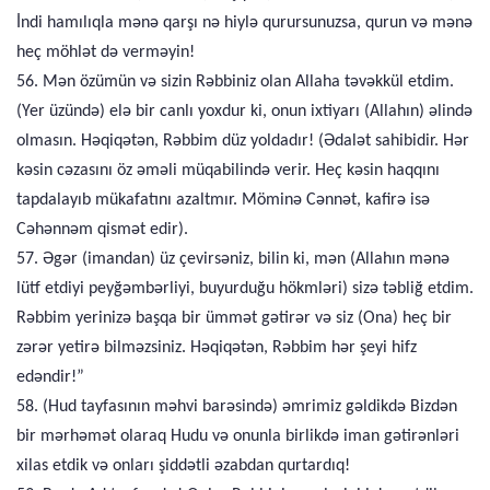
İndi hamılıqla mənə qarşı nə hiylə qurursunuzsa, qurun və mənə
heç möhlət də verməyin!
56. Mən özümün və sizin Rəbbiniz olan Allaha təvəkkül etdim.
(Yer üzündə) elə bir canlı yoxdur ki, onun ixtiyarı (Allahın) əlində
olmasın. Həqiqətən, Rəbbim düz yoldadır! (Ədalət sahibidir. Hər
kəsin cəzasını öz əməli müqabilində verir. Heç kəsin haqqını
tapdalayıb mükafatını azaltmır. Möminə Cənnət, kafirə isə
Cəhənnəm qismət edir).
57. Əgər (imandan) üz çevirsəniz, bilin ki, mən (Allahın mənə
lütf etdiyi peyğəmbərliyi, buyurduğu hökmləri) sizə təbliğ etdim.
Rəbbim yerinizə başqa bir ümmət gətirər və siz (Ona) heç bir
zərər yetirə bilməzsiniz. Həqiqətən, Rəbbim hər şeyi hifz
edəndir!”
58. (Hud tayfasının məhvi barəsində) əmrimiz gəldikdə Bizdən
bir mərhəmət olaraq Hudu və onunla birlikdə iman gətirənləri
xilas etdik və onları şiddətli əzabdan qurtardıq!