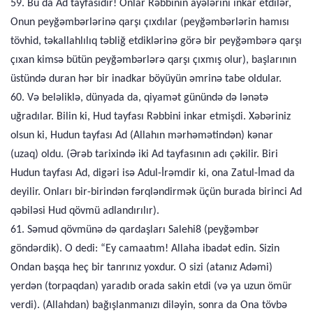
59. Bu da Ad tayfasıdır! Onlar Rəbbinin ayələrini inkar etdilər,
Onun peyğəmbərlərinə qarşı çıxdılar (peyğəmbərlərin hamısı
tövhid, təkallahlılıq təbliğ etdiklərinə görə bir peyğəmbərə qarşı
çıxan kimsə bütün peyğəmbərlərə qarşı çıxmış olur), başlarının
üstündə duran hər bir inadkar böyüyün əmrinə tabe oldular.
60. Və beləliklə, dünyada da, qiyamət günündə də lənətə
uğradılar. Bilin ki, Hud tayfası Rəbbini inkar etmişdi. Xəbəriniz
olsun ki, Hudun tayfası Ad (Allahın mərhəmətindən) kənar
(uzaq) oldu. (Ərəb tarixində iki Ad tayfasının adı çəkilir. Biri
Hudun tayfası Ad, digəri isə Adul-İrəmdir ki, ona Zatul-İmad da
deyilir. Onları bir-birindən fərqləndirmək üçün burada birinci Ad
qəbiləsi Hud qövmü adlandırılır).
61. Səmud qövmünə də qardaşları Salehi8 (peyğəmbər
göndərdik). O dedi: “Ey camaatım! Allaha ibadət edin. Sizin
Ondan başqa heç bir tanrınız yoxdur. O sizi (atanız Adəmi)
yerdən (torpaqdan) yaradıb orada sakin etdi (və ya uzun ömür
verdi). (Allahdan) bağışlanmanızı diləyin, sonra da Ona tövbə