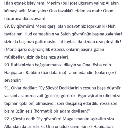
islah etmək istəyirəm. Mənim (bu işdə) uğurum yalnız Allahın
köməyilədir. Mən yalnız Ona təvəkkül etdim və məhz Onun
hüzuruna dönəcəyəm!
89. Ey qövmüm! Mənə qarşı olan ədavətiniz (qorxun ki) Nuh
tayfasının, Hud camaatının və Saleh qövmünün başına gələnləri
sizin də başınıza gətirməsin. Lut tayfası da sizdən uzaq deyildir!
(Mənə qarşı düşmənçilik etsəniz, onların başına gələn
müsibətlər, sizin də başınıza gələr).
90. Rəbbinizdən bağışlanmanızı diləyin və Ona tövbə edin.
Həqiqətən, Rəbbim (bəndələrinə) rəhm edəndir, (onları çox)
sevəndir!”
91. Onlar dedilər: “Ey Şüeyb! Dediklərinin çoxunu başa düşmür
və səni aramızda zəif (gücsüz) görürük. Əgər əşirətin (dinimizə
tapınan qəbilən) olmasaydı, səni daşqalaq edərdik. Yoxsa sən
bizim üçün əziz (hörmətli) bir adam deyilsən!”
92. (Şüeyb) dedi: “Ey qövmüm! Məgər mənim əşirətim sizə
Allahdan da əzizdir ki, Onu unudub saymırsınız? Həqiqətən,