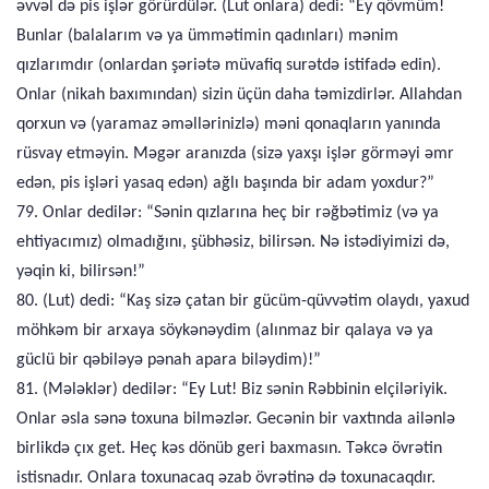
əvvəl də pis işlər görürdülər. (Lut onlara) dedi: “Ey qövmüm!
Bunlar (balalarım və ya ümmətimin qadınları) mənim
qızlarımdır (onlardan şəriətə müvafiq surətdə istifadə edin).
Onlar (nikah baxımından) sizin üçün daha təmizdirlər. Allahdan
qorxun və (yaramaz əməllərinizlə) məni qonaqların yanında
rüsvay etməyin. Məgər aranızda (sizə yaxşı işlər görməyi əmr
edən, pis işləri yasaq edən) ağlı başında bir adam yoxdur?”
79. Onlar dedilər: “Sənin qızlarına heç bir rəğbətimiz (və ya
ehtiyacımız) olmadığını, şübhəsiz, bilirsən. Nə istədiyimizi də,
yəqin ki, bilirsən!”
80. (Lut) dedi: “Kaş sizə çatan bir gücüm-qüvvətim olaydı, yaxud
möhkəm bir arxaya söykənəydim (alınmaz bir qalaya və ya
güclü bir qəbiləyə pənah apara biləydim)!”
81. (Mələklər) dedilər: “Ey Lut! Biz sənin Rəbbinin elçiləriyik.
Onlar əsla sənə toxuna bilməzlər. Gecənin bir vaxtında ailənlə
birlikdə çıx get. Heç kəs dönüb geri baxmasın. Təkcə övrətin
istisnadır. Onlara toxunacaq əzab övrətinə də toxunacaqdır.