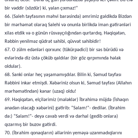
onlara) dedi: “Daha üç gün yurdunuzda yaşayıb kef çəkin. Bu elə
bir vəddir (sözdür) ki, yalan çıxmaz!”
66. (Saleh tayfasının məhvi barəsində) əmrimiz gəldikdə Bizdən
bir mərhəmət olaraq Salehi və onunla birlikdə iman gətirənləri
xilas etdik və o günün rüsvayçılığından qurtardıq. Həqiqətən,
Rəbbin yenilməz qüdrət sahibi, qüvvət sahibidir!
67. O zülm edənləri qorxunc (tükürpədici) bir səs bürüdü və
evlərində diz üstə çöküb qaldılar (bir göz qırpımında həlak
oldular).
68. Sanki onlar heç yaşamamışdılar. Bilin ki, Səmud tayfası
Rəbbini inkar etmişdi. Xəbəriniz olsun ki, Səmud tayfası (Allahın
mərhəmətindən) kənar (uzaq) oldu!
69. Həqiqətən, elçilərimiz (mələklər) İbrahimə müjdə (İshaqın
anadan olacağı xəbərini) gətirib: “Salam!”- dedilər. (İbrahim
də:) “Salam!”- deyə cavab verdi və dərhal (gedib onlara)
qızarmış bir buzov gətirdi.
70. (İbrahim qonaqların) əllərinin yeməyə uzanmadıqlarını