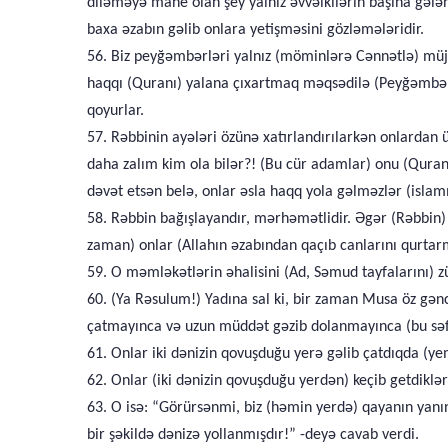
diləməyə mane olan şey yalnız əvvəlkilərin başına gələn
baxa əzabın gəlib onlara yetişməsini gözləmələridir.
56. Biz peyğəmbərləri yalnız (möminlərə Cənnətlə) müjdə
haqqı (Quranı) yalana çıxartmaq məqsədilə (Peyğəmbər
qoyurlar.
57. Rəbbinin ayələri özünə xatırlandırılarkən onlardan
daha zalım kim ola bilər?! (Bu cür adamlar) onu (Quranı
dəvət etsən belə, onlar əsla haqq yola gəlməzlər (islam
58. Rəbbin bağışlayandır, mərhəmətlidir. Əgər (Rəbbin) o
zaman) onlar (Allahın əzabından qaçıb canlarını qurtarm
59. O məmləkətlərin əhalisini (Ad, Səmud tayfalarını) 
60. (Ya Rəsulum!) Yadına sal ki, bir zaman Musa öz gən
çatmayınca və uzun müddət gəzib dolanmayınca (bu s
61. Onlar iki dənizin qovuşduğu yerə gəlib çatdıqda (yem
62. Onlar (iki dənizin qovuşduğu yerdən) keçib getdiklə
63. O isə: “Görürsənmi, biz (həmin yerdə) qayanın yanı
bir şəkildə dənizə yollanmışdır!” -deyə cavab verdi.