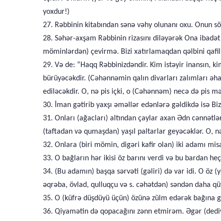
yoxdur!)
27. Rəbbinin kitabından sənə vəhy olunanı oxu. Onun söz
28. Səhər-axşam Rəbbinin rizasını diləyərək Ona ibadət e
möminlərdən) çevirmə. Bizi xatırlamaqdan qəlbini qafil e
29. Və de: “Haqq Rəbbinizdəndir. Kim istəyir inansın, kim
bürüyəcəkdir. (Cəhənnəmin qalın divarları zalımları əha
ediləcəkdir. O, nə pis içki, o (Cəhənnəm) necə də pis m
30. İman gətirib yaxşı əməllər edənlərə gəldikdə isə Biz
31. Onları (ağacları) altından çaylar axan Ədn cənnətlər
(taftadan və qumaşdan) yaşıl paltarlar geyəcəklər. O, 
32. Onlara (biri mömin, digəri kafir olan) iki adamı misa
33. O bağların hər ikisi öz barını verdi və bu bardan heç
34. (Bu adamın) başqa sərvəti (gəliri) də var idi. O öz
əqrəba, övlad, qulluqçu və s. cəhətdən) səndən daha q
35. O (küfrə düşdüyü üçün) özünə zülm edərək bağına g
36. Qiyamətin də qopacağını zənn etmirəm. Əgər (dediy