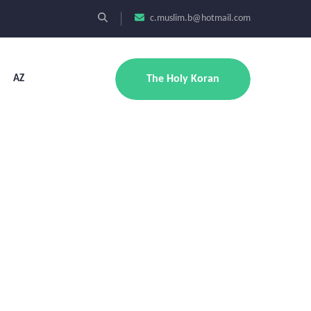
c.muslim.b@hotmail.com
AZ
The Holy Koran