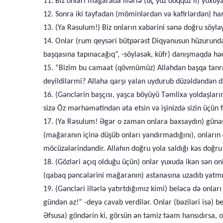
11. Biz onları mağarada illərlə (üç yüz doqquz il) yuxuya
12. Sonra iki tayfadan (möminlərdən və kafirlərdən) ha
13. (Ya Rəsulum!) Biz onların xəbərini sənə doğru söyləyi
14. Onlar (rum qeysəri bütpərəst Diqyanusun hüzurunda)
başqasına tapınacağıq”, -söyləsək, küfr) danışmaqda həd
15. “Bizim bu camaat (qövmümüz) Allahdan başqa tanrılar
deyildilərmi? Allaha qarşı yalan uydurub düzəldəndən d
16. (Gənclərin başçısı, yaşca böyüyü Təmlixa yoldaşların
sizə Öz mərhəmətindən əta etsin və işinizdə sizin üçün f
17. (Ya Rəsulum! Əgər o zaman onlara baxsaydın) günəşi
(mağaranın içinə düşüb onları yandırmadığını), onların d
möcüzələrindəndir. Allahın doğru yola saldığı kəs doğru 
18. (Gözləri açıq olduğu üçün) onlar yuxuda ikən sən onla
(qabaq pəncələrini mağaranın) astanasına uzadıb yatmışd
19. (Gəncləri illərlə yatırtdığımız kimi) beləcə də onlar
gündən az!” -deyə cavab verdilər. Onlar (bəziləri isə) b
Əfsusa) göndərin ki, görsün ən təmiz təam hansıdırsa, ond