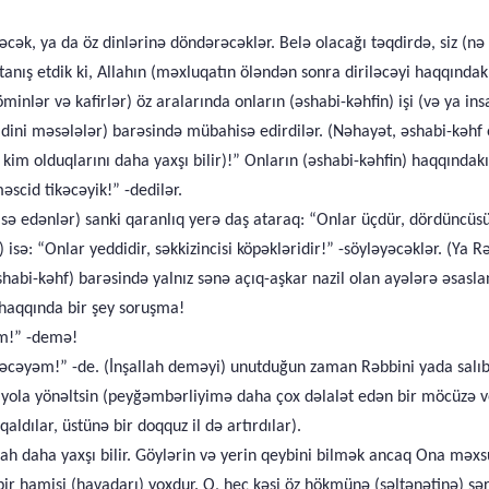
dəcək, ya da öz dinlərinə döndərəcəklər. Belə olacağı təqdirdə, siz (n
cə tanış etdik ki, Allahın (məxluqatın öləndən sonra diriləcəyi haqqın
inlər və kafirlər) öz aralarında onların (əshabi-kəhfin) işi (və ya ins
 dini məsələlər) barəsində mübahisə edirdilər. (Nəhayət, əshabi-kəhf 
ın kim olduqlarını daha yaxşı bilir)!” Onların (əshabi-kəhfin) haqqınd
scid tikəcəyik!” -dedilər.
sə edənlər) sanki qaranlıq yerə daş ataraq: “Onlar üçdür, dördüncüsü k
) isə: “Onlar yeddidir, səkkizincisi köpəkləridir!” -söyləyəcəklər. (Ya 
shabi-kəhf) barəsində yalnız sənə açıq-aşkar nazil olan ayələrə əsasl
 haqqında bir şey soruşma!
əm!” -demə!
deyəcəyəm!” -de. (İnşallah deməyi) unutduğun zaman Rəbbini yada salıb
 yola yönəltsin (peyğəmbərliyimə daha çox dəlalət edən bir möcüzə ve
aldılar, üstünə bir doqquz il də artırdılar).
lah daha yaxşı bilir. Göylərin və yerin qeybini bilmək ancaq Ona məxsu
bir hamisi (havadarı) yoxdur. O, heç kəsi öz hökmünə (səltənətinə) şər