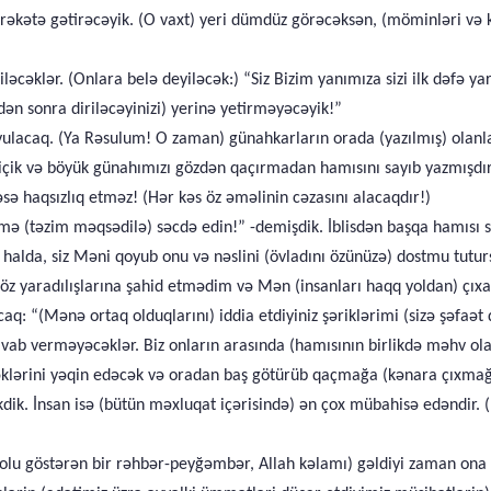
əkətə gətirəcəyik. (O vaxt) yeri dümdüz görəcəksən, (möminləri və kaf
əcəklər. (Onlara belə deyiləcək:) “Siz Bizim yanımıza sizi ilk dəfə yar
ndən sonra diriləcəyinizi) yerinə yetirməyəcəyik!”
yulacaq. (Ya Rəsulum! O zaman) günahkarların orada (yazılmış) olanl
kiçik və böyük günahımızı gözdən qaçırmadan hamısını sayıb yazmışdır
sə haqsızlıq etməz! (Hər kəs öz əməlinin cəzasını alacaqdır!)
mə (təzim məqsədilə) səcdə edin!” -demişdik. İblisdən başqa hamısı səc
 halda, siz Məni qoyub onu və nəslini (övladını özünüzə) dostmu tutur
də öz yaradılışlarına şahid etmədim və Mən (insanları haqq yoldan) 
: “(Mənə ortaq olduqlarını) iddia etdiyiniz şəriklərimi (sizə şəfaət d
 cavab verməyəcəklər. Biz onların arasında (hamısının birlikdə məhv o
klərini yəqin edəcək və oradan baş götürüb qaçmağa (kənara çıxmağa
kdik. İnsan isə (bütün məxluqat içərisində) ən çox mübahisə edəndir
 yolu göstərən bir rəhbər-peyğəmbər, Allah kəlamı) gəldiyi zaman on