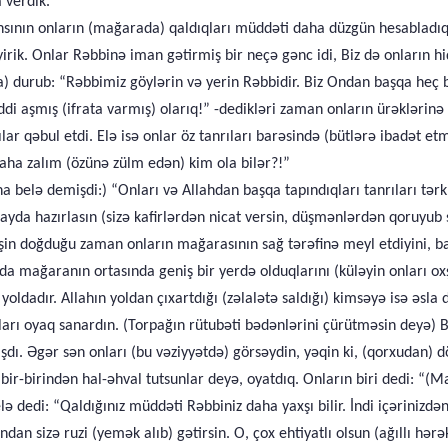
 verdik.
nsının onların (mağarada) qaldıqları müddəti daha düzgün hesabladıql
rik. Onlar Rəbbinə iman gətirmiş bir neçə gənc idi, Biz də onların hid
 durub: “Rəbbimiz göylərin və yerin Rəbbidir. Biz Ondan başqa heç b
di aşmış (ifrata varmış) olarıq!” -dedikləri zaman onların ürəklərin
 qəbul etdi. Elə isə onlar öz tanrıları barəsində (bütlərə ibadət et
aha zalım (özünə zülm edən) kim ola bilər?!”
a belə demişdi:) “Onları və Allahdan başqa tapındıqları tanrıları tər
ayda hazırlasın (sizə kafirlərdən nicat versin, düşmənlərdən qoruyub s
n doğduğu zaman onların mağarasının sağ tərəfinə meyl etdiyini, batd
a mağaranın ortasında geniş bir yerdə olduqlarını (küləyin onları oxşa
yoldadır. Allahın yoldan çıxartdığı (zəlalətə saldığı) kimsəyə isə əsla
rı oyaq sanardın. (Torpağın rütubəti bədənlərini çürütməsin deyə) Biz o
ı. Əgər sən onları (bu vəziyyətdə) görsəydin, yəqin ki, (qorxudan) d
ı bir-birindən hal-əhval tutsunlar deyə, oyatdıq. Onların biri dedi: “
elə dedi: “Qaldığınız müddəti Rəbbiniz daha yaxşı bilir. İndi içərinizd
an sizə ruzi (yemək alıb) gətirsin. O, çox ehtiyatlı olsun (ağıllı hərə