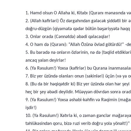
1. Həmd olsun O Allaha ki, Kitabı (Quranı mənasında və
2. (Allah kafirləri) Öz dərgahından gələcək şiddətli b
doğru-düzgün (qiyamətə qədər bütün bəşəriyyətə haqq y
3. Onlar orada (Cənnətdə) əbədi qalacaqlar!
4. O həm də (Quranı): “Allah Özünə övlad götürdü!” -de
5. Bu barədə nə onların özlərinin, nə də (təqlid etdiklər
ancaq yalan deyirlər!
6. (Ya Rəsulum!) Yoxsa (kafirlər) bu Qurana inanmasala
7. Biz yer üzündə olanları onun (sakinləri) üçün (və ya
8. (Bu da bir həqiqətdir ki) Biz yer üzündə olan hər şe
heç bir şey əbədi deyildir. Müəyyən dövrdən sonra ora
9. (Ya Rəsulum!) Yoxsa əshabi-kəhfin və Rəqimin (mağar
işdir!)
10. (Ya Rəsulum!) Xatırla ki, o zaman gənclər mağaraya
təhlükəsindən qoru, bizə ruzi verib doğru yola yönəlt!)” 