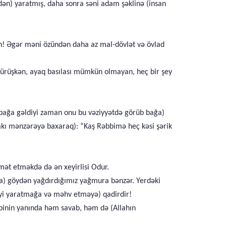
dən) yaratmış, daha sonra səni adam şəklinə (insan
din! Əgər məni özündən daha az mal-dövlət və övlad
(sürüşkən, ayaq basılası mümkün olmayan, heç bir şey
fir bağa gəldiyi zaman onu bu vəziyyətdə görüb bağa)
dakı mənzərəyə baxaraq): “Kaş Rəbbimə heç kəsi şərik
ət etməkdə də ən xeyirlisi Odur.
ya) göydən yağdırdığımız yağmura bənzər. Yerdəki
 şeyi yaratmağa və məhv etməyə) qadirdir!
əbbinin yanında həm savab, həm də (Allahın