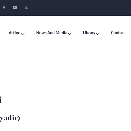
Action
News And Media
Library
Contact
i
yədir)