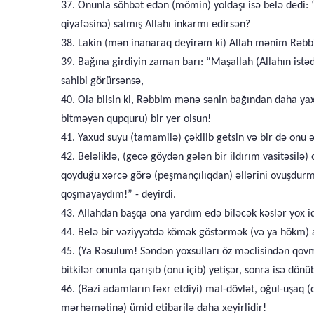
37. Onunla söhbət edən (mömin) yoldaşı isə belə dedi:
qiyafəsinə) salmış Allahı inkarmı edirsən?
38. Lakin (mən inanaraq deyirəm ki) Allah mənim Rəb
39. Bağına girdiyin zaman barı: “Maşallah (Allahın istə
sahibi görürsənsə,
40. Ola bilsin ki, Rəbbim mənə sənin bağından daha yax
bitməyən qupquru) bir yer olsun!
41. Yaxud suyu (tamamilə) çəkilib getsin və bir də onu 
42. Beləliklə, (gecə göydən gələn bir ildırım vasitəsilə
qoyduğu xərcə görə (peşmançılıqdan) əllərini ovuşdurma
qoşmayaydım!” - deyirdi.
43. Allahdan başqa ona yardım edə biləcək kəslər yox id
44. Belə bir vəziyyətdə kömək göstərmək (və ya hökm) 
45. (Ya Rəsulum! Səndən yoxsulları öz məclisindən qov
bitkilər onunla qarışıb (onu içib) yetişər, sonra isə d
46. (Bəzi adamların fəxr etdiyi) mal-dövlət, oğul-uşaq 
mərhəmətinə) ümid etibarilə daha xeyirlidir!