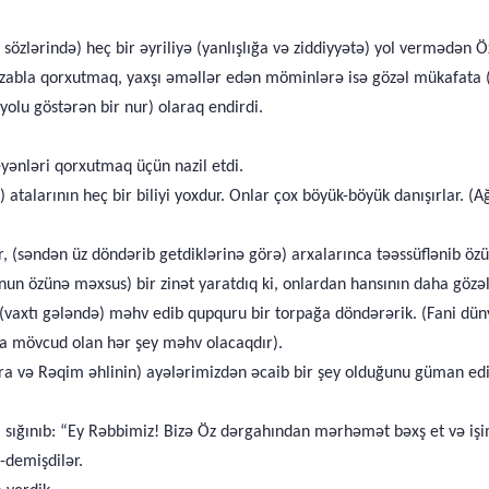
 sözlərində) heç bir əyriliyə (yanlışlığa və ziddiyyətə) yol vermədə
ir əzabla qorxutmaq, yaxşı əməllər edən möminlərə isə gözəl mükafata
olu göstərən bir nur) olaraq endirdi.
yənləri qorxutmaq üçün nazil etdi.
i) atalarının heç bir biliyi yoxdur. Onlar çox böyük-böyük danışırlar. 
r, (səndən üz döndərib getdiklərinə görə) arxalarınca təəssüflənib ö
 onun özünə məxsus) bir zinət yaratdıq ki, onlardan hansının daha gözə
yi (vaxtı gələndə) məhv edib qupquru bir torpağa döndərərik. (Fani dü
da mövcud olan hər şey məhv olacaqdır).
a və Rəqim əhlinin) ayələrimizdən əcaib bir şey olduğunu güman edir
 sığınıb: “Ey Rəbbimiz! Bizə Öz dərgahından mərhəmət bəxş et və işimi
-demişdilər.