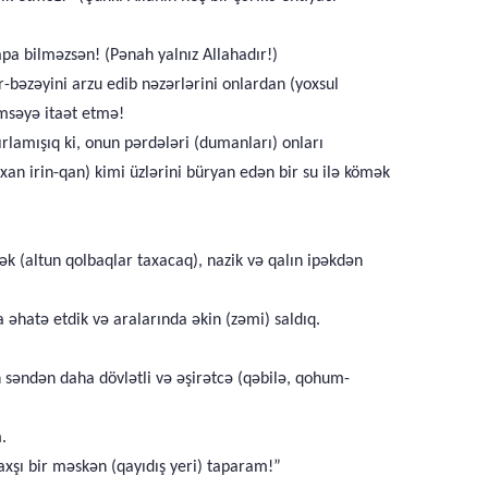
apa bilməzsən! (Pənah yalnız Allahadır!)
r-bəzəyini arzu edib nəzərlərini onlardan (yoxsul
imsəyə itaət etmə!
zırlamışıq ki, onun pərdələri (dumanları) onları
an irin-qan) kimi üzlərini büryan edən bir su ilə kömək
cək (altun qolbaqlar taxacaq), nazik və qalın ipəkdən
a əhatə etdik və aralarında əkin (zəmi) saldıq.
n səndən daha dövlətli və əşirətcə (qəbilə, qohum-
.
xşı bir məskən (qayıdış yeri) taparam!”