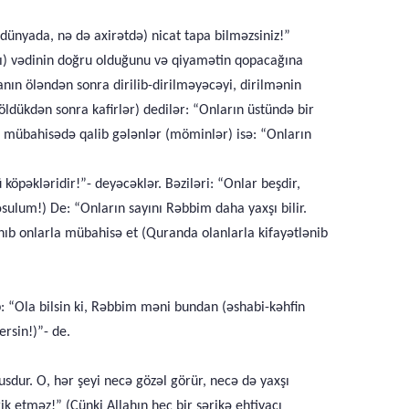
ə dünyada, nə də axirətdə) nicat tapa bilməzsiniz!”
dakı) vədinin doğru olduğunu və qiyamətin qopacağına
anın öləndən sonra dirilib-dirilməyəcəyi, dirilmənin
öldükdən sonra kafirlər) dedilər: “Onların üstündə bir
akı mübahisədə qalib gələnlər (möminlər) isə: “Onların
öpəkləridir!”- deyəcəklər. Bəziləri: “Onlar beşdir,
Rəsulum!) De: “Onların sayını Rəbbim daha yaxşı bilir.
anıb onlarla mübahisə et (Quranda olanlarla kifayətlənib
: “Ola bilsin ki, Rəbbim məni bundan (əshabi-kəhfin
rsin!)”- de.
sdur. O, hər şeyi necə gözəl görür, necə də yaxşı
ik etməz!” (Çünki Allahın heç bir şərikə ehtiyacı