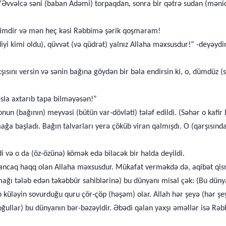
 “Əvvəlcə səni (baban Adəmi) torpaqdan, sonra bir qətrə sudan (məni
bimdir və mən heç kəsi Rəbbimə şərik qoşmaram!
diyi kimi oldu), qüvvət (və qüdrət) yalnız Allaha məxsusdur!” -deyəy
şısını versin və sənin bağına göydən bir bəla endirsin ki, o, dümdüz 
əsla axtarıb tapa bilməyəsən!”
) onun (bağının) meyvəsi (bütün var-dövləti) tələf edildi. (Səhər o ka
ğa başladı. Bağın talvarları yerə çöküb viran qalmışdı. O (qarşısın
i və o da (öz-özünə) kömək edə biləcək bir halda deyildi.
ancaq haqq olan Allaha məxsusdur. Mükafat verməkdə də, aqibət qism
mağı tələb edən təkəbbür sahiblərinə) bu dünyanı misal çək: (Bu dün
önüb küləyin sovurduğu quru çör-çöp (həşəm) olar. Allah hər şeyə (hər
(oğullar) bu dünyanın bər-bəzəyidir. Əbədi qalan yaxşı əməllər isə R