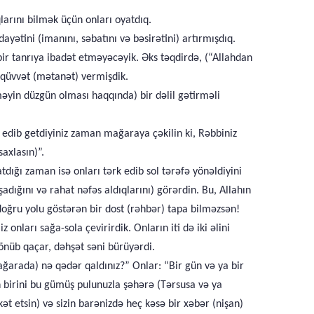
arını bilmək üçün onları oyatdıq.
ayətini (imanını, səbatını və bəsirətini) artırmışdıq.
ir tanrıya ibadət etməyəcəyik. Əks təqdirdə, (“Allahdan
ə qüvvət (mətanət) vermişdik.
məyin düzgün olması haqqında) bir dəlil gətirməli
k edib getdiyiniz zaman mağaraya çəkilin ki, Rəbbiniz
axlasın)”.
ığı zaman isə onları tərk edib sol tərəfə yönəldiyini
dığını və rahat nəfəs aldıqlarını) görərdin. Bu, Allahın
 doğru yolu göstərən bir dost (rəhbər) tapa bilməzsən!
nları sağa-sola çevirirdik. Onların iti də iki əlini
önüb qaçar, dəhşət səni bürüyərdi.
(Mağarada) nə qədər qaldınız?” Onlar: “Bir gün və ya bir
ən birini bu gümüş pulunuzla şəhərə (Tərsusa və ya
kət etsin) və sizin barənizdə heç kəsə bir xəbər (nişan)