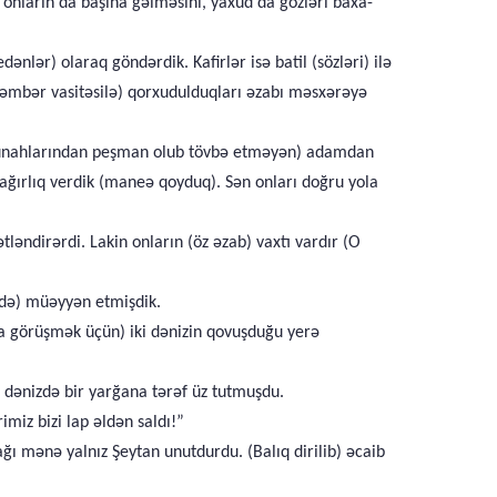
 onların da başına gəlməsini, yaxud da gözləri baxa-
lər) olaraq göndərdik. Kafirlər isə batil (sözləri) ilə
əmbər vasitəsilə) qorxudulduqları əzabı məsxərəyə
ki günahlarından peşman olub tövbə etməyən) adamdan
 ağırlıq verdik (maneə qoyduq). Sən onları doğru yola
ləndirərdi. Lakin onların (öz əzab) vaxtı vardır (O
ədə) müəyyən etmişdik.
la görüşmək üçün) iki dənizin qovuşduğu yerə
) dənizdə bir yarğana tərəf üz tutmuşdu.
miz bizi lap əldən saldı!”
ı mənə yalnız Şeytan unutdurdu. (Balıq dirilib) əcaib