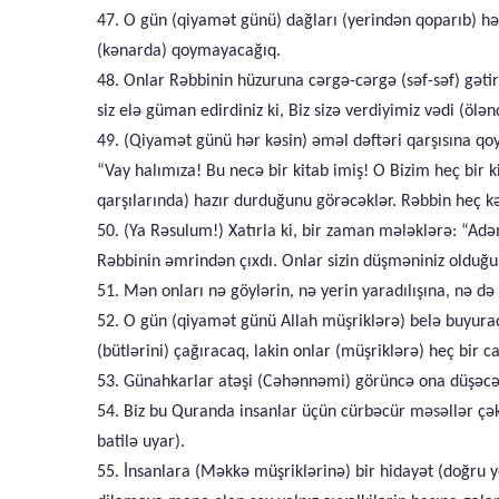
47. O gün (qiyamət günü) dağları (yerindən qoparıb) hər
(kənarda) qoymayacağıq.
48. Onlar Rəbbinin hüzuruna cərgə-cərgə (səf-səf) gətiril
siz elə güman edirdiniz ki, Biz sizə verdiyimiz vədi (ölə
49. (Qiyamət günü hər kəsin) əməl dəftəri qarşısına qo
“Vay halımıza! Bu necə bir kitab imiş! O Bizim heç bir 
qarşılarında) hazır durduğunu görəcəklər. Rəbbin heç kə
50. (Ya Rəsulum!) Xatırla ki, bir zaman mələklərə: “Adə
Rəbbinin əmrindən çıxdı. Onlar sizin düşməniniz olduğu
51. Mən onları nə göylərin, nə yerin yaradılışına, nə 
52. O gün (qiyamət günü Allah müşriklərə) belə buyuracaq
(bütlərini) çağıracaq, lakin onlar (müşriklərə) heç bir
53. Günahkarlar atəşi (Cəhənnəmi) görüncə ona düşəcə
54. Biz bu Quranda insanlar üçün cürbəcür məsəllər çə
batilə uyar).
55. İnsanlara (Məkkə müşriklərinə) bir hidayət (doğru