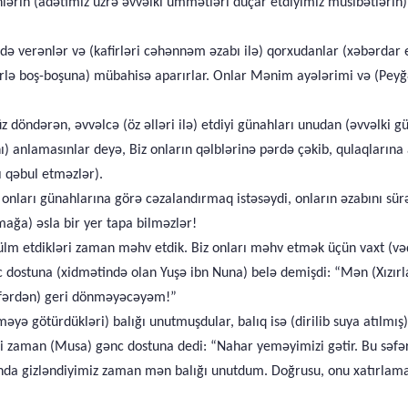
lərin (adətimiz üzrə əvvəlki ümmətləri düçar etdiyimiz müsibətlərin)
 verənlər və (kafirləri cəhənnəm əzabı ilə) qorxudanlar (xəbərdar edən
lə boş-boşuna) mübahisə aparırlar. Onlar Mənim ayələrimi və (Peyğ
 üz döndərən, əvvəlcə (öz əlləri ilə) etdiyi günahları unudan (əvvəl
) anlamasınlar deyə, Biz onların qəlblərinə pərdə çəkib, qulaqlarına
ı qəbul etməzlər).
nları günahlarına görə cəzalandırmaq istəsəydi, onların əzabını sürət
ağa) əsla bir yer tapa bilməzlər!
zülm etdikləri zaman məhv etdik. Biz onları məhv etmək üçün vaxt (v
c dostuna (xidmətində olan Yuşə ibn Nuna) belə demişdi: “Mən (Xızır
əfərdən) geri dönməyəcəyəm!”
əyə götürdükləri) balığı unutmuşdular, balıq isə (dirilib suya atılmış
ri zaman (Musa) gənc dostuna dedi: “Nahar yeməyimizi gətir. Bu səfəri
nda gizləndiyimiz zaman mən balığı unutdum. Doğrusu, onu xatırlamağ