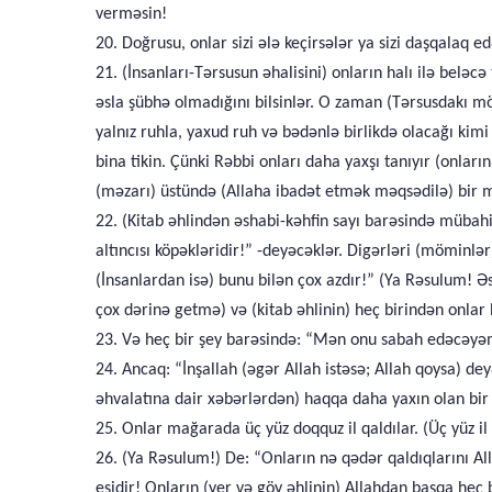
verməsin!
20. Doğrusu, onlar sizi ələ keçirsələr ya sizi daşqalaq e
21. (İnsanları-Tərsusun əhalisini) onların halı ilə belə
əsla şübhə olmadığını bilsinlər. O zaman (Tərsusdakı möm
yalnız ruhla, yaxud ruh və bədənlə birlikdə olacağı kimi
bina tikin. Çünki Rəbbi onları daha yaxşı tanıyır (onlar
(məzarı) üstündə (Allaha ibadət etmək məqsədilə) bir mə
22. (Kitab əhlindən əshabi-kəhfin sayı barəsində mübahi
altıncısı köpəkləridir!” -deyəcəklər. Digərləri (möminlər
(İnsanlardan isə) bunu bilən çox azdır!” (Ya Rəsulum! Ə
çox dərinə getmə) və (kitab əhlinin) heç birindən onlar
23. Və heç bir şey barəsində: “Mən onu sabah edəcəy
24. Ancaq: “İnşallah (əgər Allah istəsə; Allah qoysa) 
əhvalatına dair xəbərlərdən) haqqa daha yaxın olan bir
25. Onlar mağarada üç yüz doqquz il qaldılar. (Üç yüz il q
26. (Ya Rəsulum!) De: “Onların nə qədər qaldıqlarını Al
eşidir! Onların (yer və göy əhlinin) Allahdan başqa heç 