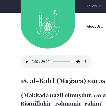
Follow Us:
About Us
18. əl-Kəhf (Mağara) surəs
(Məkkədə nazil olmuşdur, 110 a
Bismillahir–rəhmanir-rəhim!