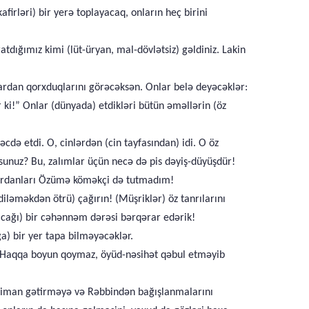
irləri) bir yerə toplayacaq, onların heç birini
atdığımız kimi (lüt-üryan, mal-dövlətsiz) gəldiniz. Lakin
ardan qorxduqlarını görəcəksən. Onlar belə deyəcəklər:
 ki!” Onlar (dünyada) etdikləri bütün əməllərin (öz
də etdi. O, cinlərdən (cin tayfasından) idi. O öz
sunuz? Bu, zalımlar üçün necə də pis dəyiş-düyüşdür!
çıxardanları Özümə köməkçi də tutmadım!
iləməkdən ötrü) çağırın! (Müşriklər) öz tanrılarını
lacağı) bir cəhənnəm dərəsi bərqərar edərik!
) bir yer tapa bilməyəcəklər.
. (Haqqa boyun qoymaz, öyüd-nəsihət qəbul etməyib
a iman gətirməyə və Rəbbindən bağışlanmalarını