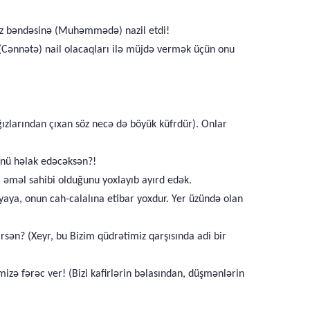
n Öz bəndəsinə (Muhəmmədə) nazil etdi!
 (Cənnətə) nail olacaqları ilə müjdə vermək üçün onu
(Ağızlarından çıxan söz necə də böyük küfrdür). Onlar
zünü həlak edəcəksən?!
l əməl sahibi olduğunu yoxlayıb ayırd edək.
nyaya, onun cah-calalına etibar yoxdur. Yer üzündə olan
sən? (Xeyr, bu Bizim qüdrətimiz qarşısında adi bir
zə fərəc ver! (Bizi kafirlərin bəlasından, düşmənlərin