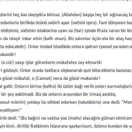
lərini heç kəs dəyişdirə bilməz. (Allahdan) başqa heç bir sığınacaq t
dənlərlə birlikdə özünü səbirli apar (nəfsini qoru). Fani dünyanın bə
tdiyimiz, nəfsinin istəklərinə uyan və (hər) işində ifrata varan bir k
 də istəyir inkar etsin (kafir olsun). Biz zalımlar üçün elə bir atəş ha
tə edəcəkdir). Onlar imdad istədikdə onlara qətran (yaxud yaradan ax
əskəndir!
 (o cür) yaxşı işlər görənlərin mükafatını zay etmərik!
i gözləyir. Onlar orada taxtlara söykənərək qızıl bilərziklərlə bəzənə
nə gözəl mükafat, o (Cənnət) necə də gözəl məkandır!
l gətir. Onların birinə (kafirə) iki üzüm bağı verib onları xurmalıqlarl
 bir şey əskilmədi. Biz də onların arasından bir irmaq axıtdıq.
 (yoxsul mömin) yoldaşı ilə söhbət edərkən (təkəbbürlə) ona dedi: “Mə
üvvətliyəm!”
irib dedi: “(Bu bağın) nə vaxtsa yox (məhv) olacağını güman etmirəm
in kimi, dirilib) Rəbbimin hüzuruna qaytarılsam, özümə bundan da ya