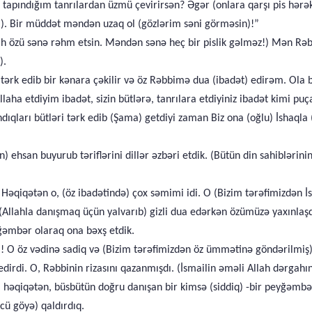
 tapındığım tanrılardan üzmü çevirirsən? Əgər (onlara qarşı pis hər
). Bir müddət məndən uzaq ol (gözlərim səni görməsin)!”
llah özü sənə rəhm etsin. Məndən sənə heç bir pislik gəlməz!) Mən 
).
ri tərk edib bir kənara çəkilir və öz Rəbbimə dua (ibadət) edirəm. Ol
etdiyim ibadət, sizin bütlərə, tanrılara etdiyiniz ibadət kimi puç
dıqları bütləri tərk edib (Şama) getdiyi zaman Biz ona (oğlu) İshaqla 
 ehsan buyurub təriflərini dillər əzbəri etdik. (Bütün din sahibləri
əqiqətən o, (öz ibadətində) çox səmimi idi. O (Bizim tərəfimizdən İsra
 (Allahla danışmaq üçün yalvarıb) gizli dua edərkən özümüzə yaxınlaşd
əmbər olaraq ona bəxş etdik.
! O öz vədinə sadiq və (Bizim tərəfimizdən öz ümmətinə göndərilmiş) 
rdi. O, Rəbbinin rizasını qazanmışdı. (İsmailin əməli Allah dərgahı
, həqiqətən, büsbütün doğru danışan bir kimsə (siddiq) -bir peyğəmbər
ü göyə) qaldırdıq.