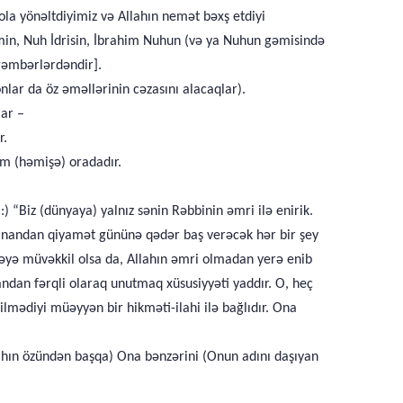
la yönəltdiyimiz və Allahın nemət bəxş etdiyi
min, Nuh İdrisin, İbrahim Nuhun (və ya Nuhun gəmisində
yğəmbərlərdəndir].
lar da öz əməllərinin cəzasını alacaqlar).
lar –
r.
am (həmişə) oradadır.
“Biz (dünyaya) yalnız sənin Rəbbinin əmri ilə enirik.
ranandan qiyamət gününə qədər baş verəcək hər bir şey
yə müvəkkil olsa da, Allahın əmri olmadan yerə enib
andan fərqli olaraq unutmaq xüsusiyyəti yaddır. O, heç
lmədiyi müəyyən bir hikməti-ilahi ilə bağlıdır. Ona
llahın özündən başqa) Ona bənzərini (Onun adını daşıyan