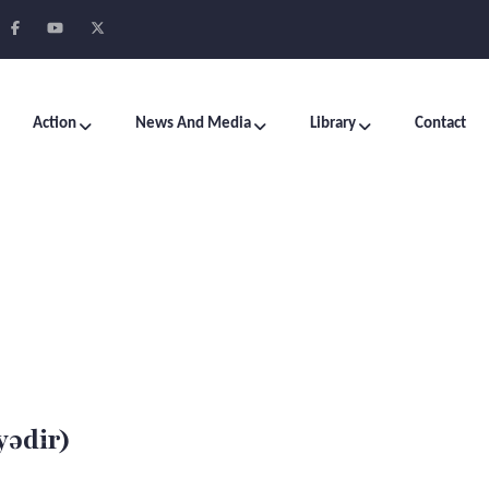
Action
News And Media
Library
Contact
yədir)