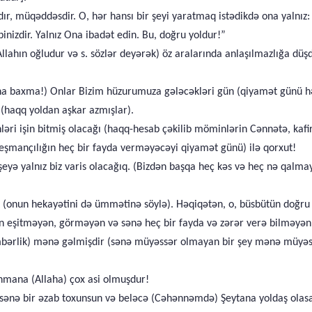
r, müqəddəsdir. O, hər hansı bir şeyi yaratmaq istədikdə ona yalnız: 
binizdir. Yalnız Ona ibadət edin. Bu, doğru yoldur!”
d Allahın oğludur və s. sözlər deyərək) öz aralarında anlaşılmazlığa d
rına baxma!) Onlar Bizim hüzurumuza gələcəkləri gün (qiyamət günü hər
r (haqq yoldan aşkar azmışlar).
ləri işin bitmiş olacağı (haqq-hesab çəkilib möminlərin Cənnətə, kaf
peşmançılığın heç bir fayda verməyəcəyi qiyamət günü) ilə qorxut!
şeyə yalnız biz varis olacağıq. (Bizdən başqa heç kəs və heç nə qalma
 (onun hekayətini də ümmətinə söylə). Həqiqətən, o, büsbütün doğru 
ün eşitməyən, görməyən və sənə heç bir fayda və zərər verə bilməyən
bərlik) mənə gəlmişdir (sənə müyəssər olmayan bir şey mənə müyəssə
hmana (Allaha) çox asi olmuşdur!
ənə bir əzab toxunsun və beləcə (Cəhənnəmdə) Şeytana yoldaş olas