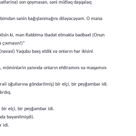
əkətlərinə) son qoymasan, səni mütləq daşqalaq
Rəbbimdən sənin bağışlanmağını diləyəcəyəm. O mənə
a bilsin ki, mən Rəbbimə ibadət etməklə bədbəxt (Onun
a çıxmasın!)”
(nəvəsi) Yəqubu bəxş etdik və onların hər ikisini
nin, möminlərin yanında onların ehtiramını və məqamını
il oğullarına göndərilmiş) bir elçi, bir peyğəmbər idi.
ırdıq.
bir elçi, bir peyğəmbər idi.
nda bəyənilmişdi).
 idi.