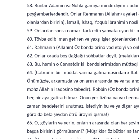
58. Bunlar Adəmin və Nuhla gəmiyə mindirdiyimiz adamla
peyğəmbərlərdəndir. Onlar Rəhmanın (Allahın) ayələri 
olanlardan birinin), İsmail, İshaq, Yəqub İbrahimin nə
59. Onlardan sonra namazı tərk edib şəhvətə uyan bir nə
60. Tövbə edib iman gətirən və yaxşı işlər görənlərdən
61. Rəhmanın (Allahın) Öz bəndələrinə vəd etdiyi və on
62. Onlar orada boş (lağlağı) söhbətlər deyil, (mələklə
63. Bu, həmin o Cənnətdir ki, bəndələrimizdən müttəqi 
64. (Cəbrailin bir müddət yanına gəlməməsindən xiffət 
Önümüzdə, arxamızda və onların arasında nə varsa anca
məhz Allahın iradəsinə tabedir). Rəbbin (Öz bəndələr
heç bir ayə gətirə bilməz. Onun yer üzünə nə vaxt enməs
zaman bəndələrini unutmaz. İstədiyin bu və ya digər ay
görə də belə şeydən ötrü ürəyini qısma!)
65. O, göylərin və yerin, onların arasında olan hər şey
başqa birisini) görmüsənmi? (Müşriklər öz bütlərinə tan