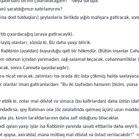
qəbirdən) dirimi çıxardılacağam?” -deyə soruşur.
an) yaratdığımızı xatırlamırmı?
rinə dost tutduqları) şeytanlarla birlikdə yığıb məhşərə gətirəcək, so
tıb çıxardacağıq (araya gətirəcəyik).
q olanları, sözsüz ki, Biz daha yaxşı bilirik.
Bu, Rəbbinin (əzəldən) buyurduğu qəti bir hökmdür. (Bütün insanlar 
nnəm odunun içindən yanmadan, sağ-salamat keçəcək, cəhənnəmliklər 
cək, sonra Cənnətə qayıdacaqdır).
ə nicat verəcək, zalımları isə orada diz üstə çökmüş halda saxlayaca
 olanlar iman gətirənlərdən: “Bu iki tayfadan hansının (bizim, yoxsa
etdik ki, onlar mal-dövlət və simaca (bu kafirlərdən) daha üstün (daha
içindədirsə, qoy Rəhman ona (öz zəlalətində qalmaq üçün) uzun müddət
 pis, kimin tərəfdarlarının daha zəif olduğunu biləcəklər.
i qalan yaxşı işlər isə Rəbbinin yanında savab etibarilə daha xeyirli,
ət qopsa, axirətdə) mənə mütləq mal-dövlət və övlad veriləcəkdir!” 