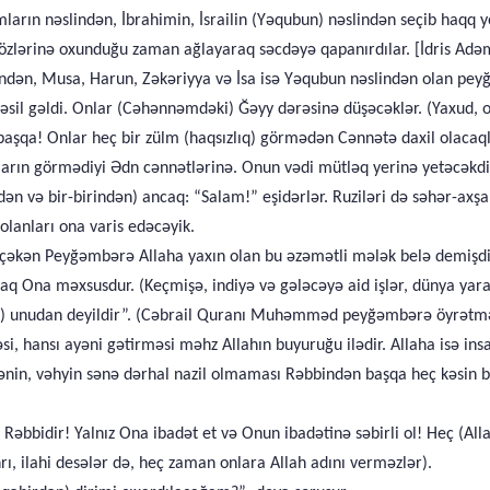
rın nəslindən, İbrahimin, İsrailin (Yəqubun) nəslindən seçib haqq yo
özlərinə oxunduğu zaman ağlayaraq səcdəyə qapanırdılar. [İdris Adə
slindən, Musa, Harun, Zəkəriyya və İsa isə Yəqubun nəslindən olan pe
sil gəldi. Onlar (Cəhənnəmdəki) Ğəyy dərəsinə düşəcəklər. (Yaxud, on
 başqa! Onlar heç bir zülm (haqsızlıq) görmədən Cənnətə daxil olacaq
ların görmədiyi Ədn cənnətlərinə. Onun vədi mütləq yerinə yetəcəkdi
rdən və bir-birindən) ancaq: “Salam!” eşidərlər. Ruziləri də səhər-axş
olanları ona varis edəcəyik.
çəkən Peyğəmbərə Allaha yaxın olan bu əzəmətli mələk belə demişdi:) 
q Ona məxsusdur. (Keçmişə, indiyə və gələcəyə aid işlər, dünya ya
ini) unudan deyildir”. (Cəbrail Quranı Muhəmməd peyğəmbərə öyrətmə
i, hansı ayəni gətirməsi məhz Allahın buyuruğu ilədir. Allaha isə ins
ənin, vəhyin sənə dərhal nazil olmaması Rəbbindən başqa heç kəsin bi
in Rəbbidir! Yalnız Ona ibadət et və Onun ibadətinə səbirli ol! Heç (A
rı, ilahi desələr də, heç zaman onlara Allah adını verməzlər).