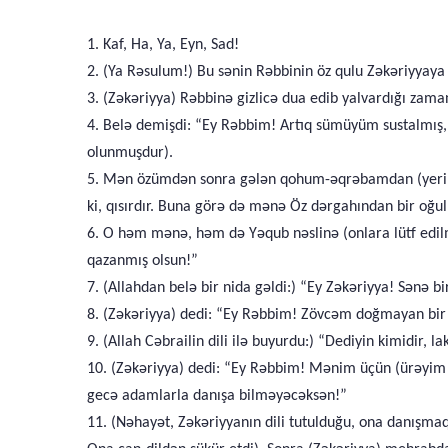
1. Kaf, Ha, Ya, Eyn, Sad!
2. (Ya Rəsulum!) Bu sənin Rəbbinin öz qulu Zəkəriyyay
3. (Zəkəriyya) Rəbbinə gizlicə dua edib yalvardığı zama
4. Belə demişdi: “Ey Rəbbim! Artıq sümüyüm sustalmı
olunmuşdur).
5. Mən özümdən sonra gələn qohum-əqrəbamdan (yerim
ki, qısırdır. Buna görə də mənə Öz dərgahından bir oğul (
6. O həm mənə, həm də Yəqub nəslinə (onlara lütf edilmiş
qazanmış olsun!”
7. (Allahdan belə bir nida gəldi:) “Ey Zəkəriyya! Sənə bi
8. (Zəkəriyya) dedi: “Ey Rəbbim! Zövcəm doğmayan bir 
9. (Allah Cəbrailin dili ilə buyurdu:) “Dediyin kimidir,
10. (Zəkəriyya) dedi: “Ey Rəbbim! Mənim üçün (ürəyim 
gecə adamlarla danışa bilməyəcəksən!”
11. (Nəhayət, Zəkəriyyanın dili tutulduğu, ona danışma