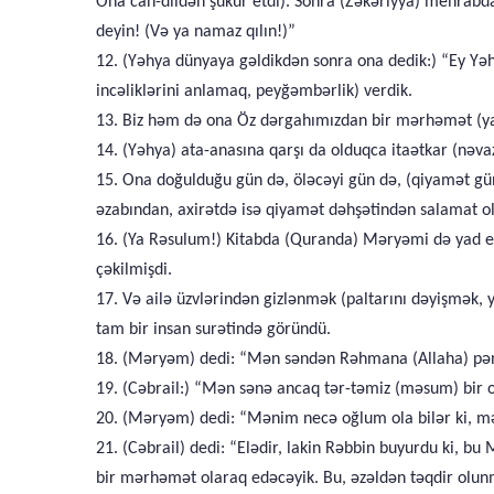
Ona can-dildən şükür etdi). Sonra (Zəkəriyya) mehrabdan
deyin! (Və ya namaz qılın!)”
12. (Yəhya dünyaya gəldikdən sonra ona dedik:) “Ey Yəh
incəliklərini anlamaq, peyğəmbərlik) verdik.
13. Biz həm də ona Öz dərgahımızdan bir mərhəmət (yaxu
14. (Yəhya) ata-anasına qarşı da olduqca itaətkar (nəvaziş
15. Ona doğulduğu gün də, öləcəyi gün də, (qiyamət gün
əzabından, axirətdə isə qiyamət dəhşətindən salamat ol
16. (Ya Rəsulum!) Kitabda (Quranda) Məryəmi də yad et.
çəkilmişdi.
17. Və ailə üzvlərindən gizlənmək (paltarını dəyişmə
tam bir insan surətində göründü.
18. (Məryəm) dedi: “Mən səndən Rəhmana (Allaha) pə
19. (Cəbrail:) “Mən sənə ancaq tər-təmiz (məsum) bir o
20. (Məryəm) dedi: “Mənim necə oğlum ola bilər ki, mə
21. (Cəbrail) dedi: “Elədir, lakin Rəbbin buyurdu ki, 
bir mərhəmət olaraq edəcəyik. Bu, əzəldən təqdir olu