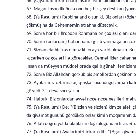
66. (Qiyaməti inkar edən) insan: “Mən öldükdən sonra (
67. Məgər insan ilk öncə onu heç bir şey deyilkən (yoxd
68. (Ya Rəsulum!) Rəbbinə and olsun ki, Biz onları (özlə
çökmüş halda Cəhənnəmin ətrafına düzəcəyik.
69. Sonra hər bir firqədən Rəhmana ən çox asi olanı dar
70. Sonra (onlardan) Cəhənnəmə girib yanmağa ən çox layi
71. Sizdən elə bir kəs olmaz ki, oraya varid olmasın. 
keçərkən öz gözləri ilə görəcəklər. Cənnətliklər cəhə
insan da müəyyən müddət orada qalıb günahı təmizlənə
72. Sonra Biz Allahdan qorxub pis əməllərdən çəkinənlər
73. Ayələrimiz özlərinə açıq-aşkar oxunduğu zaman kafir
gözəldir?” -deyə soruşarlar.
74. Halbuki Biz onlardan əvvəl neçə-neçə nəsilləri məhv 
75. (Ya Rəsulum!) De: “(Bizdən və sizdən) kim zəlalət 
da qiyamət gününü gördükdə onlar kimin məqamının daha
76. Allah doğru yolda olanların doğruluğunu artırar. Əbəd
77. (Ya Rəsulum!) Ayələrimizi inkar edib: “(Əgər qiyam