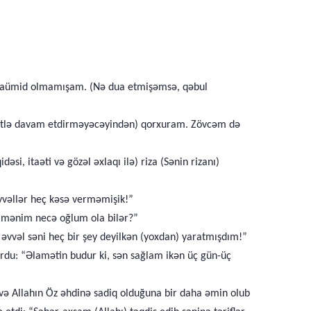
 naümid olmamışam. (Nə dua etmişəmsə, qəbul
ətlə davam etdirməyəcəyindən) qorxuram. Zövcəm də
i, itaəti və gözəl əxlaqı ilə) riza (Sənin rizanı)
 əvvəllər heç kəsə verməmişik!”
n mənim necə oğlum ola bilər?”
k əvvəl səni heç bir şey deyilkən (yoxdan) yaratmışdım!”
rdu: “Əlamətin budur ki, sən sağlam ikən üç gün-üç
 və Allahın Öz əhdinə sadiq olduğuna bir daha əmin olub