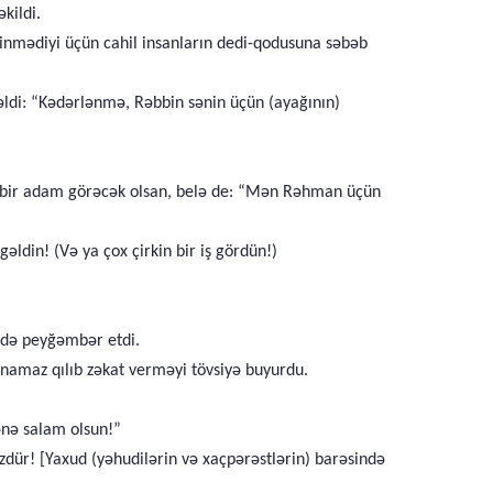
kildi.
inmədiyi üçün cahil insanların dedi-qodusuna səbəb
əldi: “Kədərlənmə, Rəbbin sənin üçün (ayağının)
) bir adam görəcək olsan, belə de: “Mən Rəhman üçün
ldin! (Və ya çox çirkin bir iş gördün!)
ü də peyğəmbər etdi.
namaz qılıb zəkat verməyi tövsiyə buyurdu.
ənə salam olsun!”
dür! [Yaxud (yəhudilərin və xaçpərəstlərin) barəsində