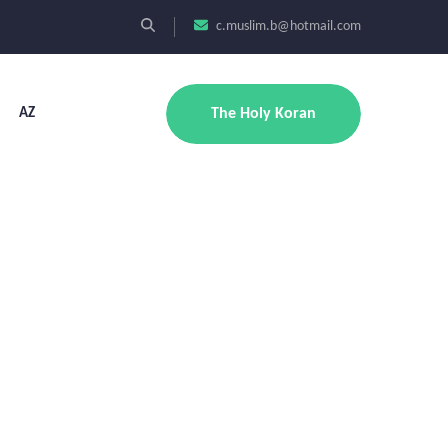
c.muslim.b@hotmail.com
AZ
The Holy Koran