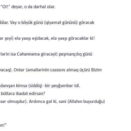
“Ol!” deyər, o da dərhal olar.
üşdülər. Vay o böyük günü (qiyamət gününü) görəcək
 şeyi) elə yaxşı eşidəcək, elə yaxşı görəcəklər ki!
irlərin isə Cəhənnəmə girəcəyi) peşmançılıq günü
yacaq). Onlar (əməllərinin cəzasını almaq üçün) Bizim
danışan kimsə (siddiq) -bir peyğəmbər idi.
 bütlərə ibadət edirsən?
r olmuşdur). Ardımca gəl ki, səni (Allahın buyurduğu)
an!”