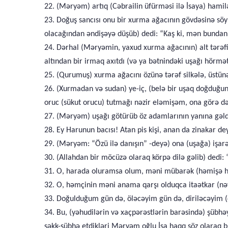
22. (Məryəm) artıq (Cəbrailin üfürməsi ilə İsaya) hamilə
23. Doğuş sancısı onu bir xurma ağacının gövdəsinə sö
olacağından əndişəyə düşüb) dedi: “Kaş ki, mən bunda
24. Dərhal (Məryəmin, yaxud xurma ağacının) alt tərəf
altından bir irmaq axıtdı (və ya bətnindəki uşağı hörmət 
25. (Qurumuş) xurma ağacını özünə tərəf silkələ, üstün
26. (Xurmadan və sudan) ye-iç, (belə bir uşaq doğduğu
oruc (sükut orucu) tutmağı nəzir eləmişəm, ona görə 
27. (Məryəm) uşağı götürüb öz adamlarının yanına gəldi.
28. Ey Harunun bacısı! Atan pis kişi, anan da zinakar dey
29. (Məryəm: “Özü ilə danışın” -deyə) ona (uşağa) işarə
30. (Allahdan bir möcüzə olaraq körpə dilə gəlib) dedi
31. O, harada oluramsa olum, məni mübarək (həmişə ham
32. O, həmçinin məni anama qarşı olduqca itaətkar (nəva
33. Doğulduğum gün də, öləcəyim gün də, diriləcəyim (
34. Bu, (yəhudilərin və xaçpərəstlərin barəsində) şübh
şəkk-şübhə etdikləri Məryəm oğlu İsa haqq söz olaraq b