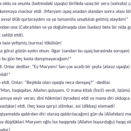
 oldu və onunla (bətnindəki uşaqla) birlikdə uzaq bir yerə (xəlvətə) çə
ykənməyə məcbur etdi. (Məryəm uşaq anadan olandan sonra atası bil
n əvvəl ölüb qurtaraydım və ya tamamilə unudulub getmiş olaydım!”
indən ona (Cəbraildən və ya doğulmaqda olan İsadan) belə bir nida g
sahibi etdi).
ə təzə yetişmiş (xurma) tökülsün!
na görə) gözün aydın olsun. Əgər (səndən bu uşaq barəsində soruşan
də bu gün heç kəslə danışmayacağam!”
 Onlar dedilər: “Ey Məryəm! Sən çox əcaib bir şeylə (atasız uşaqla) gə
ildi!”
 etdi. Onlar: “Beşikdə olan uşaqla necə danışaq?” -dedilər.
: “Mən, həqiqətən, Allahın quluyam. O mənə kitab (İncil) verdi, özüm
ıya xeyir verən, dini hökmləri öyrədən) etdi və mənə diri olduqca 
zişkar) etdi, (heç kəsə qarşı) zülmkar, asi (dikbaş) eləmədi!
qiyamətdə qəbirdən diri olaraq qaldırılacağım) gün də (Allahdan) m
əyə düşdükləri Məryəm oğlu İsa haqqında (Allahın buyurduğu) haqq söz
udur].