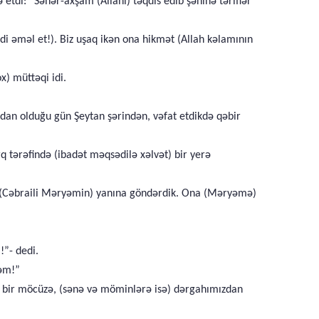
etdi: “Səhər-axşam (Allahı) təqdis edib şəninə təriflər
i əməl et!). Biz uşaq ikən ona hikmət (Allah kəlamının
x) müttəqi idi.
dan olduğu gün Şeytan şərindən, vəfat etdikdə qəbir
 tərəfində (ibadət məqsədilə xəlvət) bir yerə
u (Cəbraili Məryəmin) yanına göndərdik. Ona (Məryəmə)
!”- dedi.
ləm!”
n) bir möcüzə, (sənə və möminlərə isə) dərgahımızdan