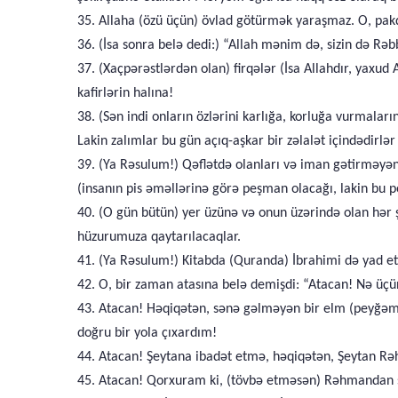
35. Allaha (özü üçün) övlad götürmək yaraşmaz. O, pakdı
36. (İsa sonra belə dedi:) “Allah mənim də, sizin də Rəb
37. (Xaçpərəstlərdən olan) firqələr (İsa Allahdır, yaxu
kafirlərin halına!
38. (Sən indi onların özlərini karlığa, korluğa vurmala
Lakin zalımlar bu gün açıq-aşkar bir zəlalət içindədirlə
39. (Ya Rəsulum!) Qəflətdə olanları və iman gətirməyən
(insanın pis əməllərinə görə peşman olacağı, lakin bu 
40. (O gün bütün) yer üzünə və onun üzərində olan hər 
hüzurumuza qaytarılacaqlar.
41. (Ya Rəsulum!) Kitabda (Quranda) İbrahimi də yad et
42. O, bir zaman atasına belə demişdi: “Atacan! Nə üç
43. Atacan! Həqiqətən, sənə gəlməyən bir elm (peyğəm
doğru bir yola çıxardım!
44. Atacan! Şeytana ibadət etmə, həqiqətən, Şeytan Rə
45. Atacan! Qorxuram ki, (tövbə etməsən) Rəhmandan s