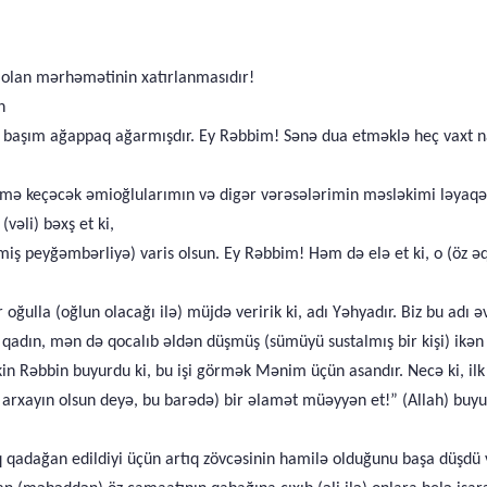
a olan mərhəmətinin xatırlanmasıdır!
n
ş, başım ağappaq ağarmışdır. Ey Rəbbim! Sənə dua etməklə heç vaxt
ə keçəcək əmioğlularımın və digər vərəsələrimin məsləkimi ləyaq
vəli) bəxş et ki,
 peyğəmbərliyə) varis olsun. Ey Rəbbim! Həm də elə et ki, o (öz əqidəs
r oğulla (oğlun olacağı ilə) müjdə veririk ki, adı Yəhyadır. Biz bu adı
qadın, mən də qocalıb əldən düşmüş (sümüyü sustalmış bir kişi) ikə
 lakin Rəbbin buyurdu ki, bu işi görmək Mənim üçün asandır. Necə ki, il
arxayın olsun deyə, bu barədə) bir əlamət müəyyən et!” (Allah) buyu
q qadağan edildiyi üçün artıq zövcəsinin hamilə olduğunu başa düşdü