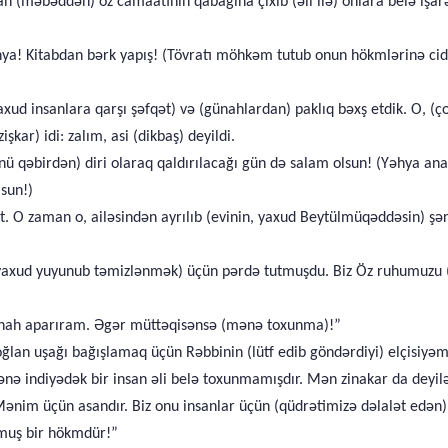
 (məbəddən) öz camaatının qabağına çıxıb (əli ilə) onlara belə işarə 
ya! Kitabdan bərk yapış! (Tövratı möhkəm tutub onun hökmlərinə cidd
d insanlara qarşı şəfqət) və (günahlardan) paklıq bəxş etdik. O, (ço
kar) idi: zalım, asi (dikbaş) deyildi.
ü qəbirdən) diri olaraq qaldırılacağı gün də salam olsun! (Yəhya ana
sun!)
 O zaman o, ailəsindən ayrılıb (evinin, yaxud Beytülmüqəddəsin) şərq
k, yaxud yuyunub təmizlənmək) üçün pərdə tutmuşdu. Biz Öz ruhumuz
nah aparıram. Əgər müttəqisənsə (mənə toxunma)!”
ğlan uşağı bağışlamaq üçün Rəbbinin (lütf edib göndərdiyi) elçisiyəm
nə indiyədək bir insan əli belə toxunmamışdır. Mən zinakar da deyi
bu Mənim üçün asandır. Biz onu insanlar üçün (qüdrətimizə dəlalət edə
nmuş bir hökmdür!”