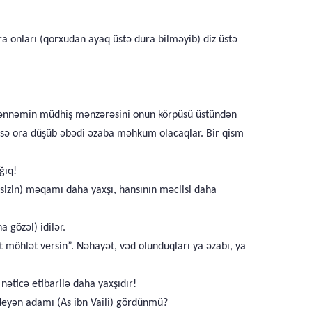
nra onları (qorxudan ayaq üstə dura bilməyib) diz üstə
Cəhənnəmin müdhiş mənzərəsini onun körpüsü üstündən
isə ora düşüb əbədi əzaba məhkum olacaqlar. Bir qism
ğıq!
 sizin) məqamı daha yaxşı, hansının məclisi daha
 gözəl) idilər.
 möhlət versin”. Nəhayət, vəd olunduqları ya əzabı, ya
 nəticə etibarilə daha yaxşıdır!
-deyən adamı (As ibn Vaili) gördünmü?