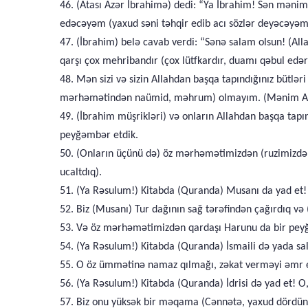
46. (Atası Azər İbrahimə) dedi: “Ya İbrahim! Sən mənim
edəcəyəm (yaxud səni təhqir edib acı sözlər deyəcəyəm
47. (İbrahim) belə cavab verdi: “Sənə salam olsun! (A
qarşı çox mehribandır (çox lütfkardır, duamı qəbul edər
48. Mən sizi və sizin Allahdan başqa tapındığınız bütlə
mərhəmətindən naümid, məhrum) olmayım. (Mənim Allaha 
49. (İbrahim müşrikləri) və onların Allahdan başqa tapın
peyğəmbər etdik.
50. (Onların üçünü də) öz mərhəmətimizdən (ruzimizdən)
ucaltdıq).
51. (Ya Rəsulum!) Kitabda (Quranda) Musanı da yad et! H
52. Biz (Musanı) Tur dağının sağ tərəfindən çağırdıq və
53. Və öz mərhəmətimizdən qardaşı Harunu da bir peyğ
54. (Ya Rəsulum!) Kitabda (Quranda) İsmaili də yada sal
55. O öz ümmətinə namaz qılmağı, zəkat verməyi əmr edi
56. (Ya Rəsulum!) Kitabda (Quranda) İdrisi də yad et! O
57. Biz onu yüksək bir məqama (Cənnətə, yaxud dördünc