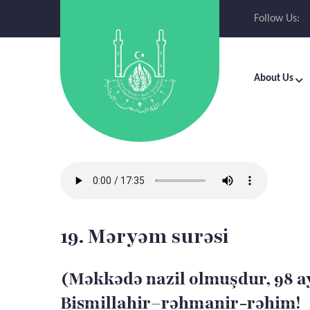
Follow Us:
About Us
19. Məryəm surəsi
(Məkkədə nazil olmuşdur, 98 a
Bismillahir–rəhmanir-rəhim!