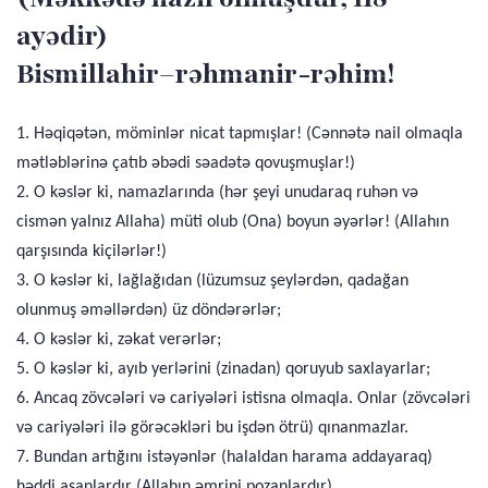
ayədir)
Bismillahir–rəhmanir-rəhim!
1. Həqiqətən, möminlər nicat tapmışlar! (Cənnətə nail olmaqla
mətləblərinə çatıb əbədi səadətə qovuşmuşlar!)
2. O kəslər ki, namazlarında (hər şeyi unudaraq ruhən və
cismən yalnız Allaha) müti olub (Ona) boyun əyərlər! (Allahın
qarşısında kiçilərlər!)
3. O kəslər ki, lağlağıdan (lüzumsuz şeylərdən, qadağan
olunmuş əməllərdən) üz döndərərlər;
4. O kəslər ki, zəkat verərlər;
5. O kəslər ki, ayıb yerlərini (zinadan) qoruyub saxlayarlar;
6. Ancaq zövcələri və cariyələri istisna olmaqla. Onlar (zövcələri
və cariyələri ilə görəcəkləri bu işdən ötrü) qınanmazlar.
7. Bundan artığını istəyənlər (halaldan harama addayaraq)
həddi aşanlardır (Allahın əmrini pozanlardır).