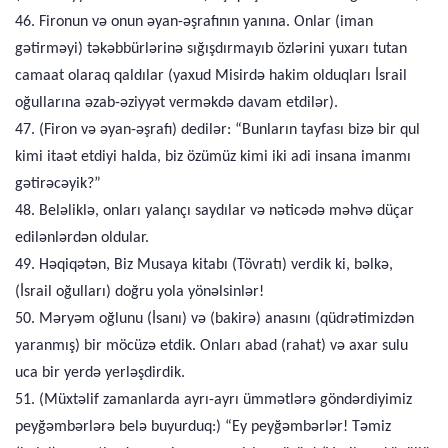
46. Fironun və onun əyan-əşrafının yanına. Onlar (iman
gətirməyi) təkəbbürlərinə sığışdırmayıb özlərini yuxarı tutan
camaat olaraq qaldılar (yaxud Misirdə hakim olduqları İsrail
oğullarına əzab-əziyyət verməkdə davam etdilər).
47. (Firon və əyan-əşrafı) dedilər: “Bunların tayfası bizə bir qul
kimi itaət etdiyi halda, biz özümüz kimi iki adi insana imanmı
gətirəcəyik?”
48. Beləliklə, onları yalançı saydılar və nəticədə məhvə düçar
edilənlərdən oldular.
49. Həqiqətən, Biz Musaya kitabı (Tövratı) verdik ki, bəlkə,
(İsrail oğulları) doğru yola yönəlsinlər!
50. Məryəm oğlunu (İsanı) və (bakirə) anasını (qüdrətimizdən
yaranmış) bir möcüzə etdik. Onları abad (rahat) və axar sulu
uca bir yerdə yerləşdirdik.
51. (Müxtəlif zamanlarda ayrı-ayrı ümmətlərə göndərdiyimiz
peyğəmbərlərə belə buyurduq:) “Ey peyğəmbərlər! Təmiz