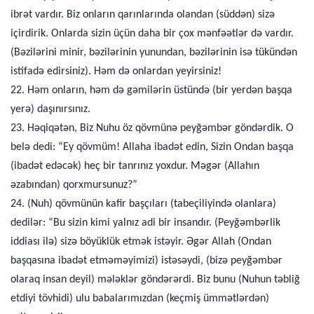
ibrət vardır. Biz onların qarınlarında olandan (süddən) sizə
içirdirik. Onlarda sizin üçün daha bir çox mənfəətlər də vardır.
(Bəzilərini minir, bəzilərinin yunundan, bəzilərinin isə tükündən
istifadə edirsiniz). Həm də onlardan yeyirsiniz!
22. Həm onların, həm də gəmilərin üstündə (bir yerdən başqa
yerə) daşınırsınız.
23. Həqiqətən, Biz Nuhu öz qövmünə peyğəmbər göndərdik. O
belə dedi: “Ey qövmüm! Allaha ibadət edin, Sizin Ondan başqa
(ibadət edəcək) heç bir tanrınız yoxdur. Məgər (Allahın
əzabından) qorxmursunuz?”
24. (Nuh) qövmünün kafir başçıları (tabeçiliyində olanlara)
dedilər: “Bu sizin kimi yalnız adi bir insandır. (Peyğəmbərlik
iddiası ilə) sizə böyüklük etmək istəyir. Əgər Allah (Ondan
başqasına ibadət etməməyimizi) istəsəydi, (bizə peyğəmbər
olaraq insan deyil) mələklər göndərərdi. Biz bunu (Nuhun təbliğ
etdiyi tövhidi) ulu babalarımızdan (keçmiş ümmətlərdən)