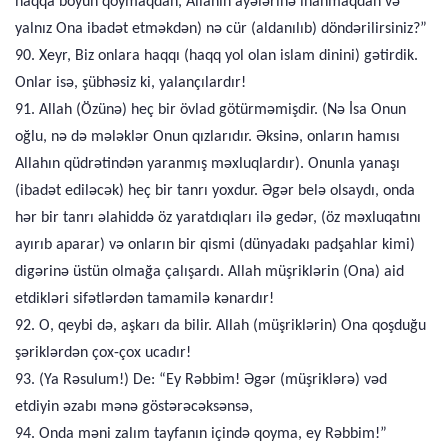
haqqa boyun qoymaqdan, Allahın ayələrinə inanmaqdan və
yalnız Ona ibadət etməkdən) nə cür (aldanılıb) döndərilirsiniz?”
90. Xeyr, Biz onlara haqqı (haqq yol olan islam dinini) gətirdik.
Onlar isə, şübhəsiz ki, yalançılardır!
91. Allah (Özünə) heç bir övlad götürməmişdir. (Nə İsa Onun
oğlu, nə də mələklər Onun qızlarıdır. Əksinə, onların hamısı
Allahın qüdrətindən yaranmış məxluqlardır). Onunla yanaşı
(ibadət ediləcək) heç bir tanrı yoxdur. Əgər belə olsaydı, onda
hər bir tanrı əlahiddə öz yaratdıqları ilə gedər, (öz məxluqatını
ayırıb aparar) və onların bir qismi (dünyadakı padşahlar kimi)
digərinə üstün olmağa çalışardı. Allah müşriklərin (Ona) aid
etdikləri sifətlərdən tamamilə kənardır!
92. O, qeybi də, aşkarı da bilir. Allah (müşriklərin) Ona qoşduğu
şəriklərdən çox-çox ucadır!
93. (Ya Rəsulum!) De: “Ey Rəbbim! Əgər (müşriklərə) vəd
etdiyin əzabı mənə göstərəcəksənsə,
94. Onda məni zalım tayfanın içində qoyma, ey Rəbbim!”