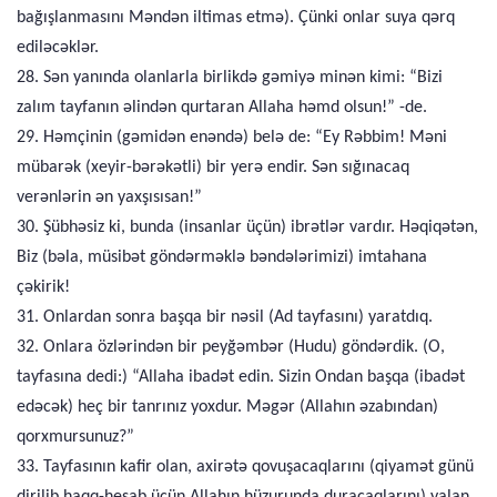
bağışlanmasını Məndən iltimas etmə). Çünki onlar suya qərq
ediləcəklər.
28. Sən yanında olanlarla birlikdə gəmiyə minən kimi: “Bizi
zalım tayfanın əlindən qurtaran Allaha həmd olsun!” -de.
29. Həmçinin (gəmidən enəndə) belə de: “Ey Rəbbim! Məni
mübarək (xeyir-bərəkətli) bir yerə endir. Sən sığınacaq
verənlərin ən yaxşısısan!”
30. Şübhəsiz ki, bunda (insanlar üçün) ibrətlər vardır. Həqiqətən,
Biz (bəla, müsibət göndərməklə bəndələrimizi) imtahana
çəkirik!
31. Onlardan sonra başqa bir nəsil (Ad tayfasını) yaratdıq.
32. Onlara özlərindən bir peyğəmbər (Hudu) göndərdik. (O,
tayfasına dedi:) “Allaha ibadət edin. Sizin Ondan başqa (ibadət
edəcək) heç bir tanrınız yoxdur. Məgər (Allahın əzabından)
qorxmursunuz?”
33. Tayfasının kafir olan, axirətə qovuşacaqlarını (qiyamət günü