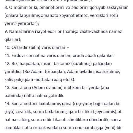
8. O möminlər ki, əmanətlərini və əhdlərini qoruyub saxlayarlar
(onlara tapşırılmış əmanətə xəyanət etməz, verdikləri sözü
yerinə yetirərlər);
9. Namazlarına riayət edərlər (həmişə vaxtlı-vaxtında namaz
qılarlar);
10. Onlardır (bilin) varis olanlar –
11. Firdovs cənnətinə varis olanlar, orada əbədi qalanlar!
12. Biz, həqiqətən, insanı tərtəmiz (süzülmüş) palçıqdan
yaratdıq. (Biz Adəmi torpaqdan, Adəm övladını isə süzülmüş
xalis palçıqdan -nütfədən xəlq etdik).
13. Sonra onu (Adəm övladını) möhkəm bir yerdə (ana
bətnində) nütfə halına gətirdik.
14. Sonra nütfəni laxtalanmış qana (ruşeymə; bağlı qalan bir
şeyə) çevirdik, sonra laxtalanmış qanı bir tikə (çeynənmiş) ət
halına saldıq, sonra o bir tikə əti sümüklərə döndərdik, sonra
sümükləri ətlə örtdük və daha sonra onu bambaşqa (yeni) bir