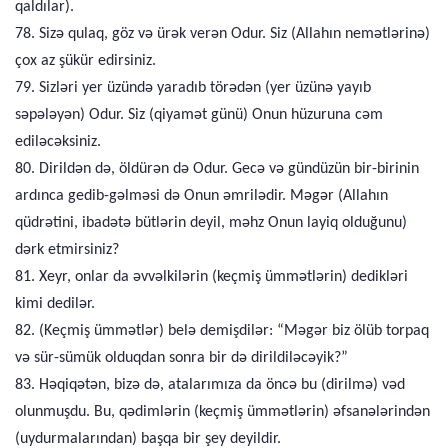
qaldılar).
78. Sizə qulaq, göz və ürək verən Odur. Siz (Allahın nemətlərinə)
çox az şükür edirsiniz.
79. Sizləri yer üzündə yaradıb törədən (yer üzünə yayıb
səpələyən) Odur. Siz (qiyamət günü) Onun hüzuruna cəm
ediləcəksiniz.
80. Dirildən də, öldürən də Odur. Gecə və gündüzün bir-birinin
ardınca gedib-gəlməsi də Onun əmrilədir. Məgər (Allahın
qüdrətini, ibadətə bütlərin deyil, məhz Onun layiq olduğunu)
dərk etmirsiniz?
81. Xeyr, onlar da əvvəlkilərin (keçmiş ümmətlərin) dedikləri
kimi dedilər.
82. (Keçmiş ümmətlər) belə demişdilər: “Məgər biz ölüb torpaq
və sür-sümük olduqdan sonra bir də dirildiləcəyik?”
83. Həqiqətən, bizə də, atalarımıza da öncə bu (dirilmə) vəd
olunmuşdu. Bu, qədimlərin (keçmiş ümmətlərin) əfsanələrindən
(uydurmalarından) başqa bir şey deyildir.