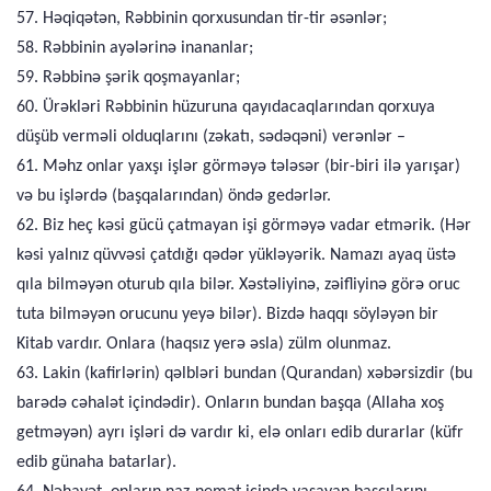
57. Həqiqətən, Rəbbinin qorxusundan tir-tir əsənlər;
58. Rəbbinin ayələrinə inananlar;
59. Rəbbinə şərik qoşmayanlar;
60. Ürəkləri Rəbbinin hüzuruna qayıdacaqlarından qorxuya
düşüb verməli olduqlarını (zəkatı, sədəqəni) verənlər –
61. Məhz onlar yaxşı işlər görməyə tələsər (bir-biri ilə yarışar)
və bu işlərdə (başqalarından) öndə gedərlər.
62. Biz heç kəsi gücü çatmayan işi görməyə vadar etmərik. (Hər
kəsi yalnız qüvvəsi çatdığı qədər yükləyərik. Namazı ayaq üstə
qıla bilməyən oturub qıla bilər. Xəstəliyinə, zəifliyinə görə oruc
tuta bilməyən orucunu yeyə bilər). Bizdə haqqı söyləyən bir
Kitab vardır. Onlara (haqsız yerə əsla) zülm olunmaz.
63. Lakin (kafirlərin) qəlbləri bundan (Qurandan) xəbərsizdir (bu
barədə cəhalət içindədir). Onların bundan başqa (Allaha xoş
getməyən) ayrı işləri də vardır ki, elə onları edib durarlar (küfr
edib günaha batarlar).