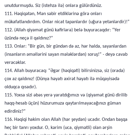
unutdurmuşdu. Siz (istehza ilə) onlara gülürdünüz.
111. Həqiqətən, Mən səbir etdiklərinə görə onları
mükafatlandırdım. Onlar nicat tapanlardır (uğura yetənlərdir)!”
112. (Allah qiyamət günü kafirlərə) belə buyuracaqdır: “Yer
üzündə neçə il qaldınız?”
113. Onlar: “Bir gün, bir gündən də az, hər halda, sayanlardan
(insanların əməllərini sayan mələklərdən) soruş!” - deyə cavab
verəcəklər.
114. Allah buyuracaq: “Əgər (həqiqəti) bilirsinizsə, siz (orada)
çox az qaldınız! (Dünya həyatı axirət həyatı ilə müqayisədə
olduqca qısadır).
115. Yoxsa sizi əbəs yerə yaratdığımızı və (qiyamət günü dirilib
haqq-hesab üçün) hüzurumuza qaytarılmayacağınızı güman
edirdiniz?”
116. Həqiqi hakim olan Allah (hər şeydən) ucadır. Ondan başqa
heç bir tanrı yoxdur. O, kərim (uca, qiymətli) olan ərşin