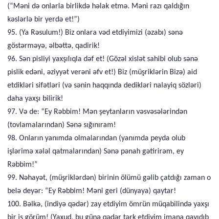
(“Məni də onlarla birlikdə həlak etmə. Məni razı qaldığın
kəslərlə bir yerdə et!”)
95. (Ya Rəsulum!) Biz onlara vəd etdiyimizi (əzabı) sənə
göstərməyə, əlbəttə, qadirik!
96. Sən pisliyi yaxşılıqla dəf et! (Gözəl xislət sahibi olub sənə
pislik edəni, əziyyət verəni əfv et!) Biz (müşriklərin Bizə) aid
etdikləri sifətləri (və sənin haqqında dedikləri nalayiq sözləri)
daha yaxşı bilirik!
97. Və de: “Ey Rəbbim! Mən şeytanların vəsvəsələrindən
(tovlamalarından) Sənə sığınıram!
98. Onların yanımda olmalarından (yanımda peyda olub
işlərimə xələl qatmalarından) Sənə pənah gətirirəm, ey
Rəbbim!”
99. Nəhayət, (müşriklərdən) birinin ölümü gəlib çatdığı zaman o
belə deyər: “Ey Rəbbim! Məni geri (dünyaya) qaytar!
100. Bəlkə, (indiyə qədər) zay etdiyim ömrün müqabilində yaxşı
bir iş görüm! (Yaxud, bu günə qədər tərk etdiyim imana qayıdıb