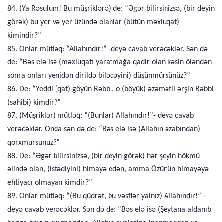
84. (Ya Rəsulum! Bu müşriklərə) de: “Əgər bilirsinizsə, (bir deyin
görək) bu yer və yer üzündə olanlar (bütün məxluqat)
kimindir?”
85. Onlar mütləq: “Allahındır!” -deyə cavab verəcəklər. Sən də
de: “Bəs elə isə (məxluqatı yaratmağa qadir olan kəsin öləndən
sonra onları yenidən dirildə biləcəyini) düşünmürsünüz?”
86. De: “Yeddi (qat) göyün Rəbbi, o (böyük) əzəmətli ərşin Rəbbi
(sahibi) kimdir?”
87. (Müşriklər) mütləq: “(Bunlar) Allahındır!”- deyə cavab
verəcəklər. Onda sən də de: “Bəs elə isə (Allahın əzabından)
qorxmursunuz?”
88. De: “Əgər bilirsinizsə, (bir deyin görək) hər şeyin hökmü
əlində olan, (istədiyini) himayə edən, amma Özünün himayəyə
ehtiyacı olmayan kimdir?”
89. Onlar mütləq: “(Bu qüdrət, bu vəsflər yalnız) Allahındır!” -
deyə cavab verəcəklər. Sən də de: “Bəs elə isə (Şeytana aldanıb