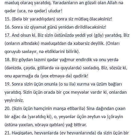
məxluq olaraq yaratdıq. Yaradanların ən gözəli olan Allah nə
qədər (uca, nə qədər) uludur!
15. (Belə bir yaradılışdan) sonra siz mütləq öləcəksiniz!
16. Sonra siz qiyamət günü yenidən dirildiləcəksiniz!
17. And olsun ki, Biz sizin üstünüzdə yeddi yol (göy) yaratdıq. Biz
(onların altındakı) məxluqatdan da xəbərsiz deyilik. (Onları
qoruyub saxlayır, nə etdiklərini bilirik).
18. Biz göydən lazımi qədər yağmur endirdik və onu yerdə
(dənizdə, çayda, göllərdə və quyularda) saxladıq. Biz, sözsüz ki,
onu aparmağa da (yox etməyə də) qadirik!
19. Sonra sizin üçün onunla (o su ilə) xurma və üzüm bağları
yaratdıq. Sizin üçün orada bir çox meyvələr vardır ki, onlardan
yeyirsiniz.
20. (Sizin üçün həmçinin mənşə etibarilə) Sina dağından çıxan
bir ağac da (yaratdıq ki), o, yeyənlər üçün zeytun və (çörəyin
üstünə yaxılan, xörəyə qatılan) yağ bitirər.
21. Həqiqətən, heyvanlarda (ev heyvanlarında) da sizin üçün bir