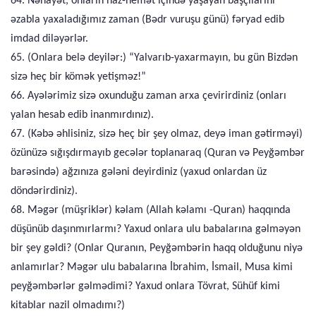
64. Nəhayət, onların naz-nemət içində yaşayan başçılarını
əzabla yaxaladığımız zaman (Bədr vuruşu günü) fəryad edib
imdad diləyərlər.
65. (Onlara belə deyilər:) “Yalvarıb-yaxarmayın, bu gün Bizdən
sizə heç bir kömək yetişməz!”
66. Ayələrimiz sizə oxunduğu zaman arxa çevirirdiniz (onları
yalan hesab edib inanmırdınız).
67. (Kəbə əhlisiniz, sizə heç bir şey olmaz, deyə iman gətirməyi)
özünüzə sığışdırmayıb gecələr toplanaraq (Quran və Peyğəmbər
barəsində) ağzınıza gələni deyirdiniz (yaxud onlardan üz
döndərirdiniz).
68. Məgər (müşriklər) kəlam (Allah kəlamı -Quran) haqqında
düşünüb daşınmırlarmı? Yaxud onlara ulu babalarına gəlməyən
bir şey gəldi? (Onlar Quranın, Peyğəmbərin haqq olduğunu niyə
anlamırlar? Məgər ulu babalarına İbrahim, İsmail, Musa kimi
peyğəmbərlər gəlmədimi? Yaxud onlara Tövrat, Sühüf kimi
kitablar nazil olmadımı?)