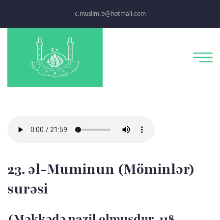
c.muslim.b@hotmail.com
23. əl-Muminun (Möminlər)
surəsi
(Məkkədə nazil olmuşdur, 118