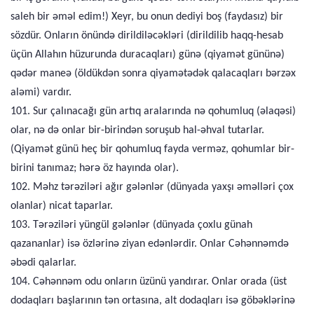
saleh bir əməl edim!) Xeyr, bu onun dediyi boş (faydasız) bir
sözdür. Onların önündə dirildiləcəkləri (dirildilib haqq-hesab
üçün Allahın hüzurunda duracaqları) günə (qiyamət gününə)
qədər maneə (öldükdən sonra qiyamətədək qalacaqları bərzəx
aləmi) vardır.
101. Sur çalınacağı gün artıq aralarında nə qohumluq (əlaqəsi)
olar, nə də onlar bir-birindən soruşub hal-əhval tutarlar.
(Qiyamət günü heç bir qohumluq fayda verməz, qohumlar bir-
birini tanımaz; hərə öz hayında olar).
102. Məhz tərəziləri ağır gələnlər (dünyada yaxşı əməlləri çox
olanlar) nicat taparlar.
103. Tərəziləri yüngül gələnlər (dünyada çoxlu günah
qazananlar) isə özlərinə ziyan edənlərdir. Onlar Cəhənnəmdə
əbədi qalarlar.
104. Cəhənnəm odu onların üzünü yandırar. Onlar orada (üst
dodaqları başlarının tən ortasına, alt dodaqları isə göbəklərinə