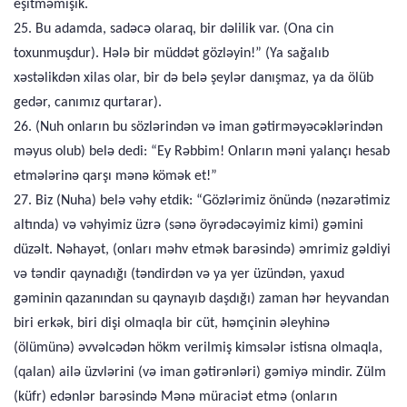
eşitməmişik.
25. Bu adamda, sadəcə olaraq, bir dəlilik var. (Ona cin
toxunmuşdur). Hələ bir müddət gözləyin!” (Ya sağalıb
xəstəlikdən xilas olar, bir də belə şeylər danışmaz, ya da ölüb
gedər, canımız qurtarar).
26. (Nuh onların bu sözlərindən və iman gətirməyəcəklərindən
məyus olub) belə dedi: “Ey Rəbbim! Onların məni yalançı hesab
etmələrinə qarşı mənə kömək et!”
27. Biz (Nuha) belə vəhy etdik: “Gözlərimiz önündə (nəzarətimiz
altında) və vəhyimiz üzrə (sənə öyrədəcəyimiz kimi) gəmini
düzəlt. Nəhayət, (onları məhv etmək barəsində) əmrimiz gəldiyi
və təndir qaynadığı (təndirdən və ya yer üzündən, yaxud
gəminin qazanından su qaynayıb daşdığı) zaman hər heyvandan
biri erkək, biri dişi olmaqla bir cüt, həmçinin əleyhinə
(ölümünə) əvvəlcədən hökm verilmiş kimsələr istisna olmaqla,
(qalan) ailə üzvlərini (və iman gətirənləri) gəmiyə mindir. Zülm
(küfr) edənlər barəsində Mənə müraciət etmə (onların