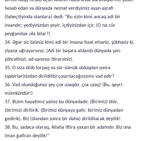
dirilib haqq-hesab üçün Allahın hüzurunda duracaqlarını) yalan
hesab edən və dünyada nemət verdiyimiz əyan-əşrafı
(tabeçiliyində olanlara) dedi: “Bu sizin kimi ancaq adi bir
insandır; yediyinizdən yeyir, içdiyinizdən içir. (O nə cür
peyğəmbər ola bilər?)
34. Əgər siz özünüz kimi adi bir insana itaət etsəniz, şübhəsiz ki,
ziyana uğrayarsınız. (Adi bir bəşərə aldanıb dünyada şan-
şöhrətinizi, ad-sanınızı itirərsiniz).
35. O sizə ölüb torpaq və sür-sümük olduqdan sonra
(qəbirlərinizdən dirildilib) çıxarılacağınızımı vəd edir?
36. Vəd olunduğunuz şey çox uzaqdır, çox uzaq! (Bu, qeyri-
mümkündür!)
37. Bizim həyatımız yalnız bu dünyadadır. (Birimiz) ölür,
(birimiz) dirilirik. (Birimiz dünyaya gəlir, birimiz dünyadan
gedirik). Biz (öləndən sonra bir daha) dirildiləcək deyilik!
38. Bu, sadəcə olaraq, Allaha iftira yaxan bir adamdır. Biz ona
iman gətirən deyilik!”