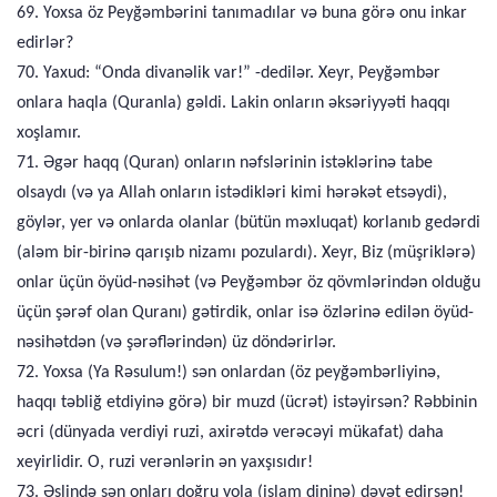
69. Yoxsa öz Peyğəmbərini tanımadılar və buna görə onu inkar
edirlər?
70. Yaxud: “Onda divanəlik var!” -dedilər. Xeyr, Peyğəmbər
onlara haqla (Quranla) gəldi. Lakin onların əksəriyyəti haqqı
xoşlamır.
71. Əgər haqq (Quran) onların nəfslərinin istəklərinə tabe
olsaydı (və ya Allah onların istədikləri kimi hərəkət etsəydi),
göylər, yer və onlarda olanlar (bütün məxluqat) korlanıb gedərdi
(aləm bir-birinə qarışıb nizamı pozulardı). Xeyr, Biz (müşriklərə)
onlar üçün öyüd-nəsihət (və Peyğəmbər öz qövmlərindən olduğu
üçün şərəf olan Quranı) gətirdik, onlar isə özlərinə edilən öyüd-
nəsihətdən (və şərəflərindən) üz döndərirlər.
72. Yoxsa (Ya Rəsulum!) sən onlardan (öz peyğəmbərliyinə,
haqqı təbliğ etdiyinə görə) bir muzd (ücrət) istəyirsən? Rəbbinin
əcri (dünyada verdiyi ruzi, axirətdə verəcəyi mükafat) daha
xeyirlidir. O, ruzi verənlərin ən yaxşısıdır!
73. Əslində sən onları doğru yola (islam dininə) dəvət edirsən!