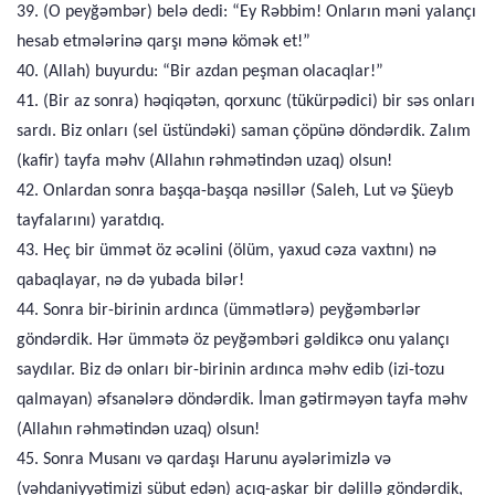
39. (O peyğəmbər) belə dedi: “Ey Rəbbim! Onların məni yalançı
hesab etmələrinə qarşı mənə kömək et!”
40. (Allah) buyurdu: “Bir azdan peşman olacaqlar!”
41. (Bir az sonra) həqiqətən, qorxunc (tükürpədici) bir səs onları
sardı. Biz onları (sel üstündəki) saman çöpünə döndərdik. Zalım
(kafir) tayfa məhv (Allahın rəhmətindən uzaq) olsun!
42. Onlardan sonra başqa-başqa nəsillər (Saleh, Lut və Şüeyb
tayfalarını) yaratdıq.
43. Heç bir ümmət öz əcəlini (ölüm, yaxud cəza vaxtını) nə
qabaqlayar, nə də yubada bilər!
44. Sonra bir-birinin ardınca (ümmətlərə) peyğəmbərlər
göndərdik. Hər ümmətə öz peyğəmbəri gəldikcə onu yalançı
saydılar. Biz də onları bir-birinin ardınca məhv edib (izi-tozu
qalmayan) əfsanələrə döndərdik. İman gətirməyən tayfa məhv
(Allahın rəhmətindən uzaq) olsun!
45. Sonra Musanı və qardaşı Harunu ayələrimizlə və
(vəhdaniyyətimizi sübut edən) açıq-aşkar bir dəlillə göndərdik,