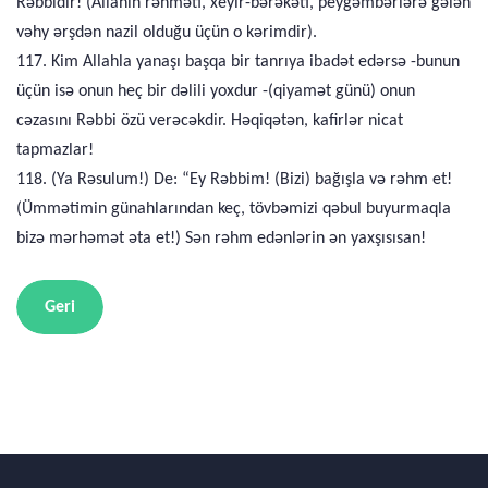
Rəbbidir! (Allahın rəhməti, xeyir-bərəkəti, peyğəmbərlərə gələn
vəhy ərşdən nazil olduğu üçün o kərimdir).
117. Kim Allahla yanaşı başqa bir tanrıya ibadət edərsə -bunun
üçün isə onun heç bir dəlili yoxdur -(qiyamət günü) onun
cəzasını Rəbbi özü verəcəkdir. Həqiqətən, kafirlər nicat
tapmazlar!
118. (Ya Rəsulum!) De: “Ey Rəbbim! (Bizi) bağışla və rəhm et!
(Ümmətimin günahlarından keç, tövbəmizi qəbul buyurmaqla
bizə mərhəmət əta et!) Sən rəhm edənlərin ən yaxşısısan!
Geri