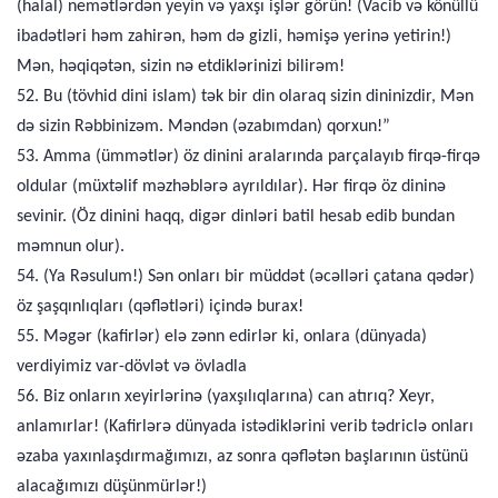
(halal) nemətlərdən yeyin və yaxşı işlər görün! (Vacib və könüllü
ibadətləri həm zahirən, həm də gizli, həmişə yerinə yetirin!)
Mən, həqiqətən, sizin nə etdiklərinizi bilirəm!
52. Bu (tövhid dini islam) tək bir din olaraq sizin dininizdir, Mən
də sizin Rəbbinizəm. Məndən (əzabımdan) qorxun!”
53. Amma (ümmətlər) öz dinini aralarında parçalayıb firqə-firqə
oldular (müxtəlif məzhəblərə ayrıldılar). Hər firqə öz dininə
sevinir. (Öz dinini haqq, digər dinləri batil hesab edib bundan
məmnun olur).
54. (Ya Rəsulum!) Sən onları bir müddət (əcəlləri çatana qədər)
öz şaşqınlıqları (qəflətləri) içində burax!
55. Məgər (kafirlər) elə zənn edirlər ki, onlara (dünyada)
verdiyimiz var-dövlət və övladla
56. Biz onların xeyirlərinə (yaxşılıqlarına) can atırıq? Xeyr,
anlamırlar! (Kafirlərə dünyada istədiklərini verib tədriclə onları
əzaba yaxınlaşdırmağımızı, az sonra qəflətən başlarının üstünü
alacağımızı düşünmürlər!)