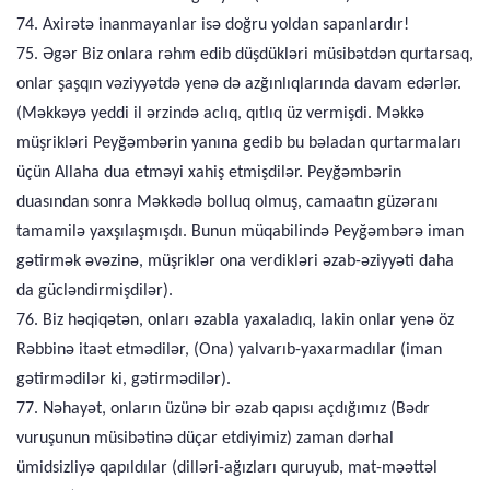
74. Axirətə inanmayanlar isə doğru yoldan sapanlardır!
75. Əgər Biz onlara rəhm edib düşdükləri müsibətdən qurtarsaq,
onlar şaşqın vəziyyətdə yenə də azğınlıqlarında davam edərlər.
(Məkkəyə yeddi il ərzində aclıq, qıtlıq üz vermişdi. Məkkə
müşrikləri Peyğəmbərin yanına gedib bu bəladan qurtarmaları
üçün Allaha dua etməyi xahiş etmişdilər. Peyğəmbərin
duasından sonra Məkkədə bolluq olmuş, camaatın güzəranı
tamamilə yaxşılaşmışdı. Bunun müqabilində Peyğəmbərə iman
gətirmək əvəzinə, müşriklər ona verdikləri əzab-əziyyəti daha
da gücləndirmişdilər).
76. Biz həqiqətən, onları əzabla yaxaladıq, lakin onlar yenə öz
Rəbbinə itaət etmədilər, (Ona) yalvarıb-yaxarmadılar (iman
gətirmədilər ki, gətirmədilər).
77. Nəhayət, onların üzünə bir əzab qapısı açdığımız (Bədr
vuruşunun müsibətinə düçar etdiyimiz) zaman dərhal
ümidsizliyə qapıldılar (dilləri-ağızları quruyub, mat-məəttəl