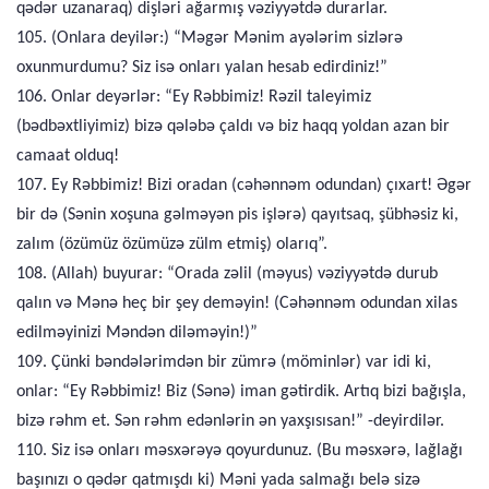
qədər uzanaraq) dişləri ağarmış vəziyyətdə durarlar.
105. (Onlara deyilər:) “Məgər Mənim ayələrim sizlərə
oxunmurdumu? Siz isə onları yalan hesab edirdiniz!”
106. Onlar deyərlər: “Ey Rəbbimiz! Rəzil taleyimiz
(bədbəxtliyimiz) bizə qələbə çaldı və biz haqq yoldan azan bir
camaat olduq!
107. Ey Rəbbimiz! Bizi oradan (cəhənnəm odundan) çıxart! Əgər
bir də (Sənin xoşuna gəlməyən pis işlərə) qayıtsaq, şübhəsiz ki,
zalım (özümüz özümüzə zülm etmiş) olarıq”.
108. (Allah) buyurar: “Orada zəlil (məyus) vəziyyətdə durub
qalın və Mənə heç bir şey deməyin! (Cəhənnəm odundan xilas
edilməyinizi Məndən diləməyin!)”
109. Çünki bəndələrimdən bir zümrə (möminlər) var idi ki,
onlar: “Ey Rəbbimiz! Biz (Sənə) iman gətirdik. Artıq bizi bağışla,
bizə rəhm et. Sən rəhm edənlərin ən yaxşısısan!” -deyirdilər.
110. Siz isə onları məsxərəyə qoyurdunuz. (Bu məsxərə, lağlağı
başınızı o qədər qatmışdı ki) Məni yada salmağı belə sizə