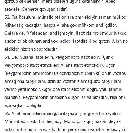
qorxub çəkinənlər -məhz belələri uğura çatanlardır (əbədi
səadətə -Cənnətə qovuşanlardır).
53. (Ya Rəsulum, münafiqlər) onlara əmr etdiyin zaman mütləq
(cihada) çıxacaqları haqda Allaha çox möhkəm and içdilər.
Onlara de: “(Yalandan) and içməyin, itaətiniz məlumdur (yaxud
sizdən tələb olunan and yox, adicə itaətdir). Həqiqətən, Allah nə
etdiklərinizdən xəbərdardır!”
54. De: “Allaha itaət edin, Peyğəmbərə itaət edin. (Çünki
Peyğəmbərə itaət etmək elə Allaha itaət etməkdir). Əgər
(Peyğəmbərin əmrindən) üz döndərsəniz, (bilin ki) onun vəzifəsi
ancaq ona tapşırılanı, sizin də vəzifəniz ancaq sizə tapşırılanı
yerinə yetirməkdir. Əgər ona itaət etsəniz, doğru yolu tapmış
olarsınız. Peyğəmbərin öhdəsinə düşən isə yalnız (dini, risaləti)
açıq-aşkar təbliğdir.
55. Allah aranızdan iman gətirib yaxşı işlər görənlərə -yalnız
Mənə ibadət edərlər, heç nəyi Mənə şərik qoşmazlar, deyə -
onları özlərindən əvvəlkilər kimi yer üzünün varisləri edəcəyini