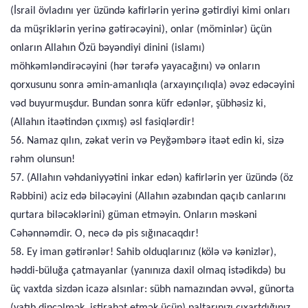
(İsrail övladını yer üzündə kafirlərin yerinə gətirdiyi kimi onları
da müşriklərin yerinə gətirəcəyini), onlar (möminlər) üçün
onların Allahın Özü bəyəndiyi dinini (islamı)
möhkəmləndirəcəyini (hər tərəfə yayacağını) və onların
qorxusunu sonra əmin-amanlıqla (arxayınçılıqla) əvəz edəcəyini
vəd buyurmuşdur. Bundan sonra küfr edənlər, şübhəsiz ki,
(Allahın itaətindən çıxmış) əsl fasiqlərdir!
56. Namaz qılın, zəkat verin və Peyğəmbərə itaət edin ki, sizə
rəhm olunsun!
57. (Allahın vəhdaniyyətini inkar edən) kafirlərin yer üzündə (öz
Rəbbini) aciz edə biləcəyini (Allahın əzabından qaçıb canlarını
qurtara biləcəklərini) güman etməyin. Onların məskəni
Cəhənnəmdir. O, necə də pis sığınacaqdır!
58. Ey iman gətirənlər! Sahib olduqlarınız (kölə və kənizlər),
həddi-büluğa çatmayanlar (yanınıza daxil olmaq istədikdə) bu
üç vaxtda sizdən icazə alsınlar: sübh namazından əvvəl, günorta