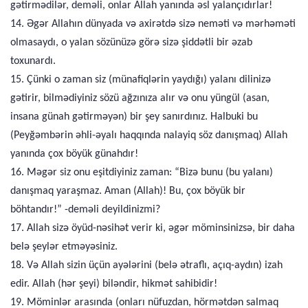
gətirmədilər, deməli, onlar Allah yanında əsl yalançıdırlar!
14. Əgər Allahın dünyada və axirətdə sizə neməti və mərhəməti
olmasaydı, o yalan sözünüzə görə sizə şiddətli bir əzab
toxunardı.
15. Çünki o zaman siz (münafiqlərin yaydığı) yalanı dilinizə
gətirir, bilmədiyiniz sözü ağzınıza alır və onu yüngül (asan,
insana günah gətirməyən) bir şey sanırdınız. Halbuki bu
(Peyğəmbərin əhli-əyalı haqqında nalayiq söz danışmaq) Allah
yanında çox böyük günahdır!
16. Məgər siz onu eşitdiyiniz zaman: “Bizə bunu (bu yalanı)
danışmaq yaraşmaz. Aman (Allah)! Bu, çox böyük bir
böhtandır!” -deməli deyildinizmi?
17. Allah sizə öyüd-nəsihət verir ki, əgər möminsinizsə, bir daha
belə şeylər etməyəsiniz.
18. Və Allah sizin üçün ayələrini (belə ətraflı, açıq-aydın) izah
edir. Allah (hər şeyi) biləndir, hikmət sahibidir!
19. Möminlər arasında (onları nüfuzdan, hörmətdən salmaq