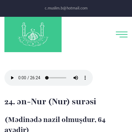
c.muslim.b@hotmail.com
24. ən-Nur (Nur) surəsi
(Mədinədə nazil olmuşdur, 64
ayədir)