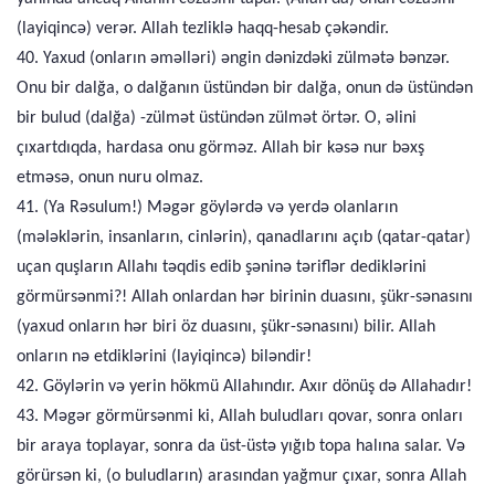
(layiqincə) verər. Allah tezliklə haqq-hesab çəkəndir.
40. Yaxud (onların əməlləri) əngin dənizdəki zülmətə bənzər.
Onu bir dalğa, o dalğanın üstündən bir dalğa, onun də üstündən
bir bulud (dalğa) -zülmət üstündən zülmət örtər. O, əlini
çıxartdıqda, hardasa onu görməz. Allah bir kəsə nur bəxş
etməsə, onun nuru olmaz.
41. (Ya Rəsulum!) Məgər göylərdə və yerdə olanların
(mələklərin, insanların, cinlərin), qanadlarını açıb (qatar-qatar)
uçan quşların Allahı təqdis edib şəninə təriflər dediklərini
görmürsənmi?! Allah onlardan hər birinin duasını, şükr-sənasını
(yaxud onların hər biri öz duasını, şükr-sənasını) bilir. Allah
onların nə etdiklərini (layiqincə) biləndir!
42. Göylərin və yerin hökmü Allahındır. Axır dönüş də Allahadır!
43. Məgər görmürsənmi ki, Allah buludları qovar, sonra onları
bir araya toplayar, sonra da üst-üstə yığıb topa halına salar. Və
görürsən ki, (o buludların) arasından yağmur çıxar, sonra Allah