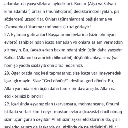
adamlar da yaxşı sözlərə layiqdirlər). Bunlar (Aişə və Səfvan
kimi adamlar) onların (münafiqlərin) dediklərindən (yalan, pis
sözlərdən) uzaqdırlar. Onları (günahlardan) bağışlanma və
(Cənnətdə) tükənməz (minnətsiz) ruzi gözləyir!
27. Ey iman gətirənlər! Başqalarının evlərinə (sizin olmayan
evlərə) sahiblərindən icazə almadan və onlara salam vermədən
girməyin. Bu, (ədəb-ərkan baxımından) sizin üçün daha yaxşıdır.
Bəlkə, (Allahın bu əmrinin hikmətini) düşünüb anlayasınız (və
həmişə yadda saxlayıb ona əməl edəsiniz).
28. Əgər orada heç kəsi tapmasanız, sizə icazə verilməyənədək
içəri girməyin. Sizə: “Geri dönün!” -deyilsə, geri dönün. Bu,
Allah yanında sizin üçün daha təmiz bir davranışdır. Allah nə
etdiklərinizi biləndir!
29. İçərisində əşyanız olan (karvansara, mehmanxana, ümumi
istifadə yerləri kimi) qeyri-məskun evlərə (icazəsiz) daxil olmaq
sizin üçün günah deyildir. Allah sizin aşkar etdiklərinizi də, gizli
saxladıqlarınızı da (aşkarda da, gizlində də nə etdiyinizi) bilir!