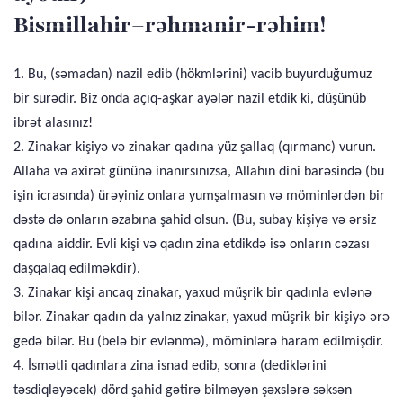
Bismillahir–rəhmanir-rəhim!
1. Bu, (səmadan) nazil edib (hökmlərini) vacib buyurduğumuz
bir surədir. Biz onda açıq-aşkar ayələr nazil etdik ki, düşünüb
ibrət alasınız!
2. Zinakar kişiyə və zinakar qadına yüz şallaq (qırmanc) vurun.
Allaha və axirət gününə inanırsınızsa, Allahın dini barəsində (bu
işin icrasında) ürəyiniz onlara yumşalmasın və möminlərdən bir
dəstə də onların əzabına şahid olsun. (Bu, subay kişiyə və ərsiz
qadına aiddir. Evli kişi və qadın zina etdikdə isə onların cəzası
daşqalaq edilməkdir).
3. Zinakar kişi ancaq zinakar, yaxud müşrik bir qadınla evlənə
bilər. Zinakar qadın da yalnız zinakar, yaxud müşrik bir kişiyə ərə
gedə bilər. Bu (belə bir evlənmə), möminlərə haram edilmişdir.
4. İsmətli qadınlara zina isnad edib, sonra (dediklərini
təsdiqləyəcək) dörd şahid gətirə bilməyən şəxslərə səksən