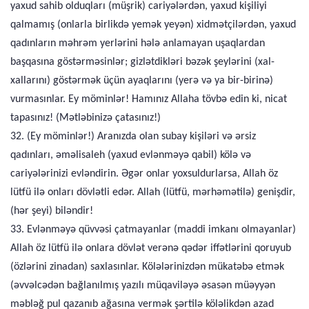
yaxud sahib olduqları (müşrik) cariyələrdən, yaxud kişiliyi
qalmamış (onlarla birlikdə yemək yeyən) xidmətçilərdən, yaxud
qadınların məhrəm yerlərini hələ anlamayan uşaqlardan
başqasına göstərməsinlər; gizlətdikləri bəzək şeylərini (xal-
xallarını) göstərmək üçün ayaqlarını (yerə və ya bir-birinə)
vurmasınlar. Ey möminlər! Hamınız Allaha tövbə edin ki, nicat
tapasınız! (Mətləbinizə çatasınız!)
32. (Ey möminlər!) Aranızda olan subay kişiləri və ərsiz
qadınları, əməlisaleh (yaxud evlənməyə qabil) kölə və
cariyələrinizi evləndirin. Əgər onlar yoxsuldurlarsa, Allah öz
lütfü ilə onları dövlətli edər. Allah (lütfü, mərhəmətilə) genişdir,
(hər şeyi) biləndir!
33. Evlənməyə qüvvəsi çatmayanlar (maddi imkanı olmayanlar)
Allah öz lütfü ilə onlara dövlət verənə qədər iffətlərini qoruyub
(özlərini zinadan) saxlasınlar. Kölələrinizdən mükatəbə etmək
(əvvəlcədən bağlanılmış yazılı müqaviləyə əsasən müəyyən
məbləğ pul qazanıb ağasına vermək şərtilə köləlikdən azad