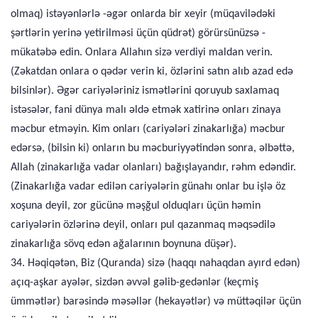
olmaq) istəyənlərlə -əgər onlarda bir xeyir (müqavilədəki
şərtlərin yerinə yetirilməsi üçün qüdrət) görürsünüzsə -
mükatəbə edin. Onlara Allahın sizə verdiyi maldan verin.
(Zəkatdan onlara o qədər verin ki, özlərini satın alıb azad edə
bilsinlər). Əgər cariyələriniz ismətlərini qoruyub saxlamaq
istəsələr, fani dünya malı əldə etmək xatirinə onları zinaya
məcbur etməyin. Kim onları (cariyələri zinakarlığa) məcbur
edərsə, (bilsin ki) onların bu məcburiyyətindən sonra, əlbəttə,
Allah (zinakarlığa vadar olanları) bağışlayandır, rəhm edəndir.
(Zinakarlığa vadar edilən cariyələrin günahı onlar bu işlə öz
xoşuna deyil, zor gücünə məşğul olduqları üçün həmin
cariyələrin özlərinə deyil, onları pul qazanmaq məqsədilə
zinakarlığa sövq edən ağalarının boynuna düşər).
34. Həqiqətən, Biz (Quranda) sizə (haqqı nahaqdan ayırd edən)
açıq-aşkar ayələr, sizdən əvvəl gəlib-gedənlər (keçmiş
ümmətlər) barəsində məsəllər (hekayətlər) və müttəqilər üçün