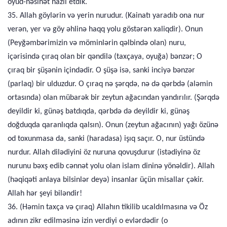
öyüd-nəsihət nazil etdik.
35. Allah göylərin və yerin nurudur. (Kainatı yaradıb ona nur
verən, yer və göy əhlinə haqq yolu göstərən xaliqdir). Onun
(Peyğəmbərimizin və möminlərin qəlbində olan) nuru,
içərisində çıraq olan bir qəndilə (taxçaya, oyuğa) bənzər; O
çıraq bir şüşənin içindədir. O şüşə isə, sanki inciyə bənzər
(parlaq) bir ulduzdur. O çıraq nə şərqdə, nə də qərbdə (aləmin
ortasında) olan mübarək bir zeytun ağacından yandırılır. (Şərqdə
deyildir ki, günəş batdıqda, qərbdə də deyildir ki, günəş
doğduqda qaranlıqda qalsın). Onun (zeytun ağacının) yağı özünə
od toxunmasa da, sanki (haradasa) işıq saçır. O, nur üstündə
nurdur. Allah dilədiyini öz nuruna qovuşdurur (istədiyinə öz
nurunu bəxş edib cənnət yolu olan islam dininə yönəldir). Allah
(həqiqəti anlaya bilsinlər deyə) insanlar üçün misallar çəkir.
Allah hər şeyi biləndir!
36. (Həmin taxça və çıraq) Allahın tikilib ucaldılmasına və Öz
adının zikr edilməsinə izin verdiyi o evlərdədir (o