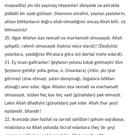
məqsədilə) pis söz yaymaq istəyənləri dünyada və axirətdə
şiddətli bir əzab gözləyir. (Hamının əməlini, yayılan şayiələrin,
atılan böhtanların doğru olub-olmadığını) ancaq Allah bilir, siz
bilməzsiniz!
20. Əgər Allahın sizə neməti və mərhəməti olmasaydı, Allah
şəfqətli, rəhmli olmasaydı (halınız necə olardı)! (Dediyiniz
yalanlara, yaxdığınız iftiralara görə sizi dərhal məhv edərdi).
21. Ey iman gətirənlər! Şeytanın yolunu tutub getməyin! Kim
Şeytanın getdiyi yolla getsə, o, (insanlara) çirkin, pis işlər
görməyi (zina etməyi, yalan danışmağı, özgələrə böhtan
atmağı) əmr edər. Əgər Allahın sizə neməti və mərhəməti
olmasaydı, sizdən heç kəs heç vaxt (günahdan) pak olmazdı.
Lakin Allah dilədiyini (günahdan) pak edər. Allah (hər şeyi)
eşidəndir, biləndir!
22. Aranızda olan fəzilət və sərvət sahibləri qohum-əqrəbaya,
miskinlərə və Allah yolunda hicrət edənlərə (heç bir şey)