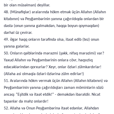
bir olan müsəlman) deyillər.
48. (Münafiqlər) aralarında hökm etmək üçün Allahın (Allahın
kitabının) və Peyğəmbərinin yanına çağırıldıqda onlardan bir
dəstə (onun yanına gəlməkdən, haqqa boyun qoymaqdan)
dərhal üz çevirər.
49. Əgər haqq onların tərəfində olsa, itaət edib (tez) onun
yanına gələrlər.
50. Onların qəlblərində mərəzmi (şəkk, nifaq mərəzimi) var?
Yaxud Allahın və Peyğəmbərinin onlara cövr, haqsızlıq
edəcəklərindən qorxurlar? Xeyr, onlar özləri zülmkardırlar!
(Allaha asi olmaqla özləri-özlərinə zülm edirlər!)
51. Aralarında hökm vermək üçün Allahın (Allahın kitabının) və
Peyğəmbərinin yanına çağırıldıqları zaman möminlərin sözü
ancaq: “Eşitdik və itaət etdik!” - deməkdən ibarətdir. Nicat
tapanlar da məhz onlardır!
52. Allaha və Onun Peyğəmbərinə itaət edənlər, Allahdan