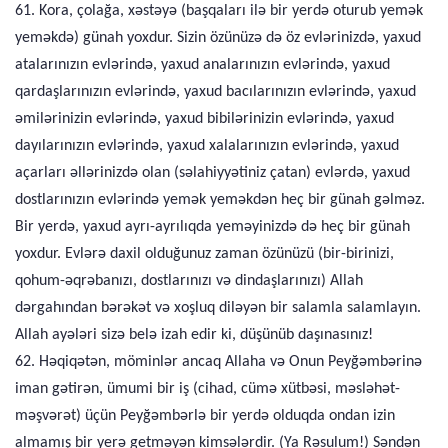
61. Kora, çolağa, xəstəyə (başqaları ilə bir yerdə oturub yemək
yeməkdə) günah yoxdur. Sizin özünüzə də öz evlərinizdə, yaxud
atalarınızın evlərində, yaxud analarınızın evlərində, yaxud
qardaşlarınızın evlərində, yaxud bacılarınızın evlərində, yaxud
əmilərinizin evlərində, yaxud bibilərinizin evlərində, yaxud
dayılarınızın evlərində, yaxud xalalarınızın evlərində, yaxud
açarları əllərinizdə olan (səlahiyyətiniz çatan) evlərdə, yaxud
dostlarınızın evlərində yemək yeməkdən heç bir günah gəlməz.
Bir yerdə, yaxud ayrı-ayrılıqda yeməyinizdə də heç bir günah
yoxdur. Evlərə daxil olduğunuz zaman özünüzü (bir-birinizi,
qohum-əqrəbanızı, dostlarınızı və dindaşlarınızı) Allah
dərgahından bərəkət və xoşluq diləyən bir salamla salamlayın.
Allah ayələri sizə belə izah edir ki, düşünüb daşınasınız!
62. Həqiqətən, möminlər ancaq Allaha və Onun Peyğəmbərinə
iman gətirən, ümumi bir iş (cihad, cümə xütbəsi, məsləhət-
məşvərət) üçün Peyğəmbərlə bir yerdə olduqda ondan izin
almamış bir yerə getməyən kimsələrdir. (Ya Rəsulum!) Səndən