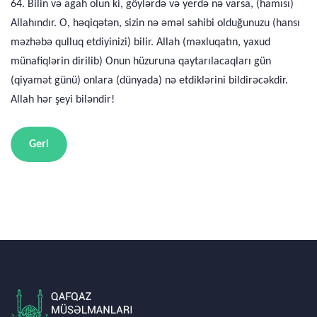
64. Bilin və agah olun ki, göylərdə və yerdə nə varsa, (hamısı)
Allahındır. O, həqiqətən, sizin nə əməl sahibi olduğunuzu (hansı
məzhəbə qulluq etdiyinizi) bilir. Allah (məxluqatın, yaxud
münafiqlərin dirilib) Onun hüzuruna qaytarılacaqları gün
(qiyamət günü) onlara (dünyada) nə etdiklərini bildirəcəkdir.
Allah hər şeyi biləndir!
Geri