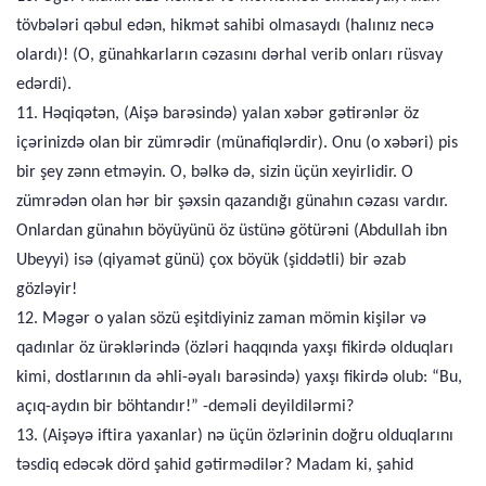
tövbələri qəbul edən, hikmət sahibi olmasaydı (halınız necə
olardı)! (O, günahkarların cəzasını dərhal verib onları rüsvay
edərdi).
11. Həqiqətən, (Aişə barəsində) yalan xəbər gətirənlər öz
içərinizdə olan bir zümrədir (münafiqlərdir). Onu (o xəbəri) pis
bir şey zənn etməyin. O, bəlkə də, sizin üçün xeyirlidir. O
zümrədən olan hər bir şəxsin qazandığı günahın cəzası vardır.
Onlardan günahın böyüyünü öz üstünə götürəni (Abdullah ibn
Ubeyyi) isə (qiyamət günü) çox böyük (şiddətli) bir əzab
gözləyir!
12. Məgər o yalan sözü eşitdiyiniz zaman mömin kişilər və
qadınlar öz ürəklərində (özləri haqqında yaxşı fikirdə olduqları
kimi, dostlarının da əhli-əyalı barəsində) yaxşı fikirdə olub: “Bu,
açıq-aydın bir böhtandır!” -deməli deyildilərmi?
13. (Aişəyə iftira yaxanlar) nə üçün özlərinin doğru olduqlarını
təsdiq edəcək dörd şahid gətirmədilər? Madam ki, şahid