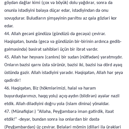
göydən dağlar kimi (çox və böyük) dolu yağdırar, sonra da
onunla istədiyini bəlaya düçar edər, istədiyindən də onu
sovuşdurar. Buludların şimşəyinin parıltısı az qala gözləri kor
edər.
44. Allah gecəni gündüzə (gündüzü də gecəyə) çevirər.
Həqiqətən, bunda (gecə və gündüzün bir-birinin ardınca gedib-
gəlməsində) bəsirət sahibləri üçün bir ibrət vardır.
45. Allah hər heyvanı (canlını) bir sudan (nütfədən) yaratmışdır.
Onların bəzisi qarnı üstə sürünür, bəzisi iki, bəzisi isə dörd ayaq
üstündə gəzir. Allah istədiyini yaradır. Həqiqətən, Allah hər şeyə
qadirdir!
46. Həqiqətən, Biz (hökmlərimizi, halal və haram
buyurduqlarımızı, haqq yolu) açıq-aydın (bildirən) ayələr nazil
etdik. Allah dilədiyini doğru yola (islam dininə) yönəldər.
47. (Münafiqlər:) “Allaha, Peyğəmbərə iman gətirdik, itaət
etdik!” -deyər, bundan sonra isə onlardan bir dəstə
(Peyğəmbərdən) üz çevirər. Belələri mömin (dilləri ilə ürəkləri