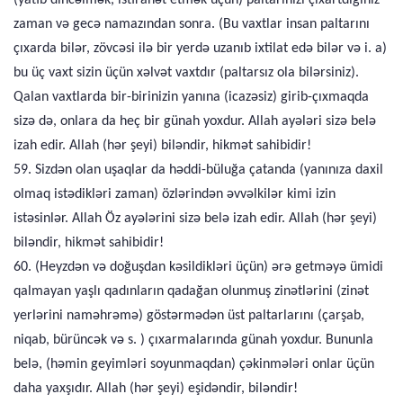
(yatıb dincəlmək, istirahət etmək üçün) paltarınızı çıxartdığınız
zaman və gecə namazından sonra. (Bu vaxtlar insan paltarını
çıxarda bilər, zövcəsi ilə bir yerdə uzanıb ixtilat edə bilər və i. a)
bu üç vaxt sizin üçün xəlvət vaxtdır (paltarsız ola bilərsiniz).
Qalan vaxtlarda bir-birinizin yanına (icazəsiz) girib-çıxmaqda
sizə də, onlara da heç bir günah yoxdur. Allah ayələri sizə belə
izah edir. Allah (hər şeyi) biləndir, hikmət sahibidir!
59. Sizdən olan uşaqlar da həddi-büluğa çatanda (yanınıza daxil
olmaq istədikləri zaman) özlərindən əvvəlkilər kimi izin
istəsinlər. Allah Öz ayələrini sizə belə izah edir. Allah (hər şeyi)
biləndir, hikmət sahibidir!
60. (Heyzdən və doğuşdan kəsildikləri üçün) ərə getməyə ümidi
qalmayan yaşlı qadınların qadağan olunmuş zinətlərini (zinət
yerlərini naməhrəmə) göstərmədən üst paltarlarını (çarşab,
niqab, bürüncək və s. ) çıxarmalarında günah yoxdur. Bununla
belə, (həmin geyimləri soyunmaqdan) çəkinmələri onlar üçün
daha yaxşıdır. Allah (hər şeyi) eşidəndir, biləndir!