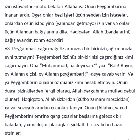
izin istəyənlər -məhz belələri Allaha və Onun Peyğəmbərinə
inananlardır. Əgər onlar bəzi işləri üçün səndən izin istəsələr,
onlardan özün istədiyinə (yanından getməyə) izin ver və onlar
üçün Allahdan bağışlanma dilə. Həqiqətən, Allah (bəndələrini)
bağışlayandır, rəhm edəndir!
63. Peyğəmbəri çağırmağı öz aranızda bir-birinizi çağırmanızla
eyni tutmayın! (Peyğəmbəri özünüz bir-birinizi çağırdığınız kimi
çağırmayın. Ona “Muhəmməd, nə deyirsən?” yox, “Bəli! Buyur,
ey Allahın elçisi, ey Allahın peyğəmbəri!” -deyə cavab verin. Və
ya Peyğəmbərin duasını öz duanız kimi hesab etməyin. Onun
duası, sizinkilərdən fərqli olaraq, Allah dərgahında mütləq qəbul
olunar). Həqiqətən, Allah sizlərdən (xütbə zamanı məsciddən)
xəlvət sovuşub aradan çıxanları tanıyır. Onun (Allahın, yaxud
Peyğəmbərin) əmrinə qarşı çıxanlar başlarına gələcək bir
bəladan, yaxud düçar olacaqları şiddətli bir əzabdan həzər
etsinlər!