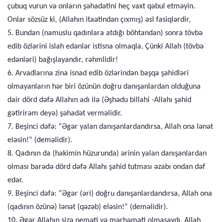
çubuq vurun və onların şəhadətini heç vaxt qəbul etməyin.
Onlar sözsüz ki, (Allahın itaətindən çıxmış) əsl fasiqlərdir,
5. Bundan (namuslu qadınlara atdığı böhtandan) sonra tövbə
edib özlərini islah edənlər istisna olmaqla. Çünki Allah (tövbə
edənləri) bağışlayandır, rəhmlidir!
6. Arvadlarına zina isnad edib özlərindən başqa şahidləri
olmayanların hər biri özünün doğru danışanlardan olduğuna
dair dörd dəfə Allahın adı ilə (Əşhədu billahi -Allahı şahid
gətirirəm deyə) şəhadət verməlidir.
7. Beşinci dəfə: “Əgər yalan danışanlardandırsa, Allah ona lənət
eləsin!” (deməlidir).
8. Qadının da (hakimin hüzurunda) ərinin yalan danışanlardan
olması barədə dörd dəfə Allahı şahid tutması əzabı ondan dəf
edər.
9. Beşinci dəfə: “Əgər (əri) doğru danışanlardandırsa, Allah ona
(qadının özünə) lənət (qəzəb) eləsin!” (deməlidir).
10. Əgər Allahın sizə neməti və mərhəməti olmasaydı, Allah