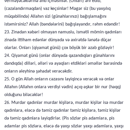
verməyəcəklərinə and içməsinlər. (Onları) əfv edib,
(cəzalandırmaqdan) vaz keçsinlər! Məgər siz (bu yaxşılıq
müqabilində) Allahın sizi (günahlarınızı) bağışlamağını
istəmirsiniz? Allah (bəndələrini) bağışlayandır, rəhm edəndir!
23. Zinadan xəbəri olmayan namuslu, ismətli mömin qadınları
zinada ittiham edənlər dünyada və axirətdə lənətə düçar
olarlar. Onları (qiyamət günü) çox böyük bir əzab gözləyir!
24. Qiyamət günü (onlar dünyada qazandıqları günahlarını
dandıqda) dilləri, əlləri və ayaqları etdikləri əməllər barəsində
onların əleyhinə şəhadət verəcəkdir.
25. O gün Allah onların cəzasını layiqincə verəcək və onlar
Allahın (Allahın onlara verdiyi vədin) açıq-aşkar bir nur (haqq)
olduğunu biləcəklər!
26. Murdar qadınlar murdar kişilərə, murdar kişilər isə murdar
qadınlara, eləcə də təmiz qadınlar təmiz kişilərə, təmiz kişilər
də təmiz qadınlara layiqdirlər. (Pis sözlər pis adamlara, pis
adamlar pis sözlərə, eləcə də yaxşı sözlər yaxşı adamlara, yaxşı