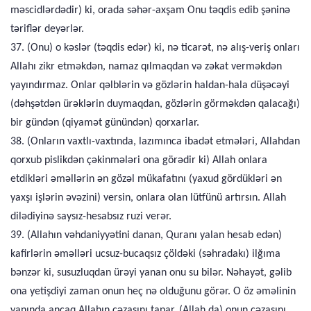
məscidlərdədir) ki, orada səhər-axşam Onu təqdis edib şəninə
təriflər deyərlər.
37. (Onu) o kəslər (təqdis edər) ki, nə ticarət, nə alış-veriş onları
Allahı zikr etməkdən, namaz qılmaqdan və zəkat verməkdən
yayındırmaz. Onlar qəlblərin və gözlərin haldan-hala düşəcəyi
(dəhşətdən ürəklərin duymaqdan, gözlərin görməkdən qalacağı)
bir gündən (qiyamət günündən) qorxarlar.
38. (Onların vaxtlı-vaxtında, lazımınca ibadət etmələri, Allahdan
qorxub pislikdən çəkinmələri ona görədir ki) Allah onlara
etdikləri əməllərin ən gözəl mükafatını (yaxud gördükləri ən
yaxşı işlərin əvəzini) versin, onlara olan lütfünü artırsın. Allah
dilədiyinə saysız-hesabsız ruzi verər.
39. (Allahın vəhdaniyyətini danan, Quranı yalan hesab edən)
kafirlərin əməlləri ucsuz-bucaqsız çöldəki (səhradakı) ilğıma
bənzər ki, susuzluqdan ürəyi yanan onu su bilər. Nəhayət, gəlib
ona yetişdiyi zaman onun heç nə olduğunu görər. O öz əməlinin
yanında ancaq Allahın cəzasını tapar. (Allah da) onun cəzasını