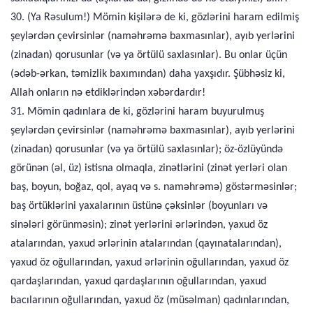
30. (Ya Rəsulum!) Mömin kişilərə de ki, gözlərini haram edilmiş
şeylərdən çevirsinlər (naməhrəmə baxmasınlar), ayıb yerlərini
(zinadan) qorusunlar (və ya örtülü saxlasınlar). Bu onlar üçün
(ədəb-ərkan, təmizlik baxımından) daha yaxşıdır. Şübhəsiz ki,
Allah onların nə etdiklərindən xəbərdardır!
31. Mömin qadınlara de ki, gözlərini haram buyurulmuş
şeylərdən çevirsinlər (naməhrəmə baxmasınlar), ayıb yerlərini
(zinadan) qorusunlar (və ya örtülü saxlasınlar); öz-özlüyündə
görünən (əl, üz) istisna olmaqla, zinətlərini (zinət yerləri olan
baş, boyun, boğaz, qol, ayaq və s. naməhrəmə) göstərməsinlər;
baş örtüklərini yaxalarının üstünə çəksinlər (boyunları və
sinələri görünməsin); zinət yerlərini ərlərindən, yaxud öz
atalarından, yaxud ərlərinin atalarından (qayınatalarından),
yaxud öz oğullarından, yaxud ərlərinin oğullarından, yaxud öz
qardaşlarından, yaxud qardaşlarının oğullarından, yaxud
bacılarının oğullarından, yaxud öz (müsəlman) qadınlarından,