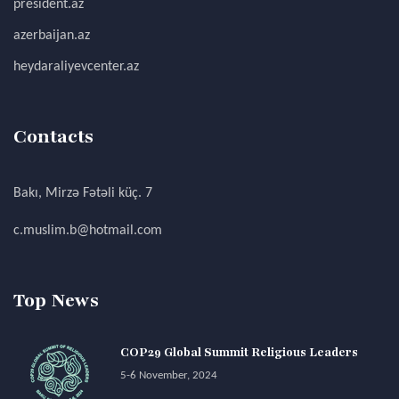
president.az
azerbaijan.az
heydaraliyevcenter.az
Contacts
Bakı, Mirzə Fətəli küç. 7
c.muslim.b@hotmail.com
Top News
COP29 Global Summit Religious Leaders
5-6 November, 2024