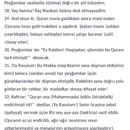
Peyğəmbər vasitəsilə (özümə) doğru bir yol tutaydım;
28. Vay halıma! Kaş filankəsi özümə dost etməyəydim;
29. And olsun ki, Quran mənə gəldikdən sonra məni ondan
(Qurana iman gətirməkdən) o sapdırdı. Şeytan insanı (yoldan
çıxartdıqdan, bəlaya saldıqdan sonra) yalqız buraxar (zəlil,
rüsvay edər).
30. Peyğəmbər də: “Ey Rəbbim! Həqiqətən, qövmüm bu Quranı
tərk etmişdi!” -deyəcək.
31. (Ya Rəsulum! Bu Məkkə müşriklərini sənə düşmən etdiyimiz
kimi) beləcə (səndən əvvəl) hər peyğəmbər üçün
günahkarlardan bir düşmən etmişdik, Rəbbinin sənə doğru yolu
göstərən bir rəhbər, bir mədədkar olması kifayət edər!
32. Kafirlər: “Quran ona (Muhəmmədə) bütöv (birdəfəlik)
endirilməli idi!” -dedilər. (Ya Rəsulum!) Sənin ürəyinə səbat
(qətiyyət) vermək üçün Biz onu ayə-ayə (tədriclə) nazil etdik.
(Quranın az-az endirilib, ağır-ağır oxunması onun
əzbərlənməsini və mənalarının anlaşılmasını asanlaşdırır).