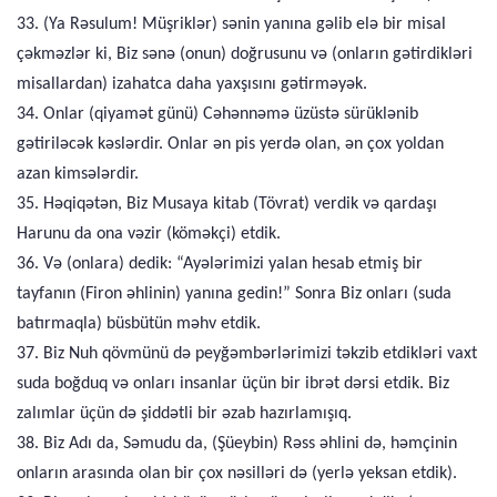
33. (Ya Rəsulum! Müşriklər) sənin yanına gəlib elə bir misal
çəkməzlər ki, Biz sənə (onun) doğrusunu və (onların gətirdikləri
misallardan) izahatca daha yaxşısını gətirməyək.
34. Onlar (qiyamət günü) Cəhənnəmə üzüstə sürüklənib
gətiriləcək kəslərdir. Onlar ən pis yerdə olan, ən çox yoldan
azan kimsələrdir.
35. Həqiqətən, Biz Musaya kitab (Tövrat) verdik və qardaşı
Harunu da ona vəzir (köməkçi) etdik.
36. Və (onlara) dedik: “Ayələrimizi yalan hesab etmiş bir
tayfanın (Firon əhlinin) yanına gedin!” Sonra Biz onları (suda
batırmaqla) büsbütün məhv etdik.
37. Biz Nuh qövmünü də peyğəmbərlərimizi təkzib etdikləri vaxt
suda boğduq və onları insanlar üçün bir ibrət dərsi etdik. Biz
zalımlar üçün də şiddətli bir əzab hazırlamışıq.
38. Biz Adı da, Səmudu da, (Şüeybin) Rəss əhlini də, həmçinin
onların arasında olan bir çox nəsilləri də (yerlə yeksan etdik).