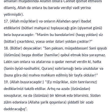
əməlləri müqabilində Allahın onlara Cənnət qismət etməsini
diləmiş, Allah da onlara bu barədə verdiyi vədi yerinə
yetirmişdir).
17. (Allah müşrikləri) və onların Allahdan qeyri ibadət
etdiklərini (bütləri məhşərə) toplayacağı gün (qiyamət günü)
belə buyuracaqdır: “Mənim bu bəndələrimi (haqq yoldan) siz
(bütlər) çıxartdınız, yoxsa onlar özləri yoldan çıxdılar?”
18. (Bütlər) deyəcəklər: “Sən paksan, müqəddəssən! Səni qoyub
(özümüzə) başqa dostlar (hamilər) qəbul etmək bizə yaraşmaz.
Lakin sən onlara və atalarına o qədər nemət verdin ki, hətta
(Sənin öyüd-nəsihətini, Quranı) xatırlamağı belə unutdular və
(buna görə də) məhvə məhkum edilmiş bir tayfa oldular!”
19. (Allah buyuracaqdır:) “(Ey müşriklər, sizin tanrılarınız)
dediklərinizi təkzib etdilər. Artıq nə əzabı (özünüzdən)
sovuşdurar, nə də (özünüzə) bir kömək edə bilərsiniz. Sizdən
zülm edənlərə (Allaha şərik qoşanlara) şiddətli bir əzab
daddıracağıq”.