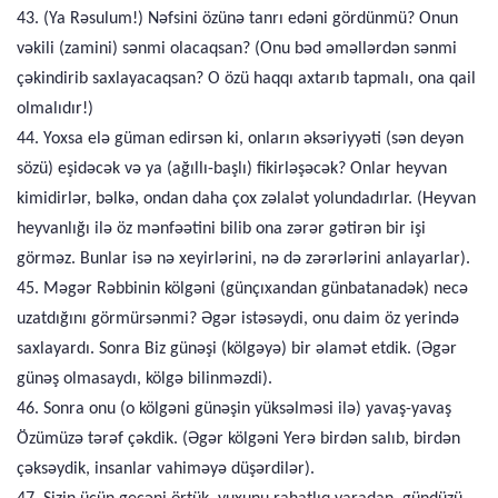
43. (Ya Rəsulum!) Nəfsini özünə tanrı edəni gördünmü? Onun
vəkili (zamini) sənmi olacaqsan? (Onu bəd əməllərdən sənmi
çəkindirib saxlayacaqsan? O özü haqqı axtarıb tapmalı, ona qail
olmalıdır!)
44. Yoxsa elə güman edirsən ki, onların əksəriyyəti (sən deyən
sözü) eşidəcək və ya (ağıllı-başlı) fikirləşəcək? Onlar heyvan
kimidirlər, bəlkə, ondan daha çox zəlalət yolundadırlar. (Heyvan
heyvanlığı ilə öz mənfəətini bilib ona zərər gətirən bir işi
görməz. Bunlar isə nə xeyirlərini, nə də zərərlərini anlayarlar).
45. Məgər Rəbbinin kölgəni (günçıxandan günbatanadək) necə
uzatdığını görmürsənmi? Əgər istəsəydi, onu daim öz yerində
saxlayardı. Sonra Biz günəşi (kölgəyə) bir əlamət etdik. (Əgər
günəş olmasaydı, kölgə bilinməzdi).
46. Sonra onu (o kölgəni günəşin yüksəlməsi ilə) yavaş-yavaş
Özümüzə tərəf çəkdik. (Əgər kölgəni Yerə birdən salıb, birdən
çəksəydik, insanlar vahiməyə düşərdilər).