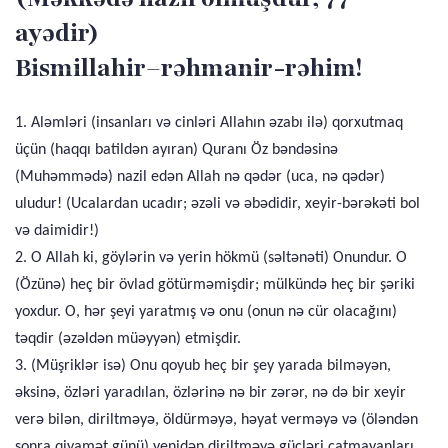
ayədir)
Bismillahir–rəhmanir-rəhim!
1. Aləmləri (insanları və cinləri Allahın əzabı ilə) qorxutmaq
üçün (haqqı batildən ayıran) Quranı Öz bəndəsinə
(Muhəmmədə) nazil edən Allah nə qədər (uca, nə qədər)
uludur! (Ucalardan ucadır; əzəli və əbədidir, xeyir-bərəkəti bol
və daimidir!)
2. O Allah ki, göylərin və yerin hökmü (səltənəti) Onundur. O
(Özünə) heç bir övlad götürməmişdir; mülkündə heç bir şəriki
yoxdur. O, hər şeyi yaratmış və onu (onun nə cür olacağını)
təqdir (əzəldən müəyyən) etmişdir.
3. (Müşriklər isə) Onu qoyub heç bir şey yarada bilməyən,
əksinə, özləri yaradılan, özlərinə nə bir zərər, nə də bir xeyir
verə bilən, diriltməyə, öldürməyə, həyat verməyə və (öləndən
sonra qiyamət günü) yenidən diriltməyə gücləri çatmayanları