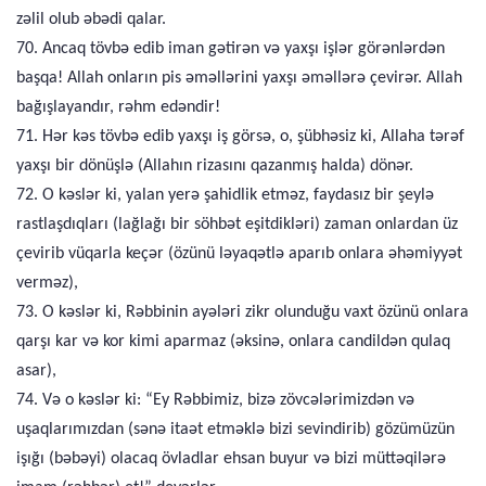
zəlil olub əbədi qalar.
70. Ancaq tövbə edib iman gətirən və yaxşı işlər görənlərdən
başqa! Allah onların pis əməllərini yaxşı əməllərə çevirər. Allah
bağışlayandır, rəhm edəndir!
71. Hər kəs tövbə edib yaxşı iş görsə, o, şübhəsiz ki, Allaha tərəf
yaxşı bir dönüşlə (Allahın rizasını qazanmış halda) dönər.
72. O kəslər ki, yalan yerə şahidlik etməz, faydasız bir şeylə
rastlaşdıqları (lağlağı bir söhbət eşitdikləri) zaman onlardan üz
çevirib vüqarla keçər (özünü ləyaqətlə aparıb onlara əhəmiyyət
verməz),
73. O kəslər ki, Rəbbinin ayələri zikr olunduğu vaxt özünü onlara
qarşı kar və kor kimi aparmaz (əksinə, onlara candildən qulaq
asar),
74. Və o kəslər ki: “Ey Rəbbimiz, bizə zövcələrimizdən və
uşaqlarımızdan (sənə itaət etməklə bizi sevindirib) gözümüzün
işığı (bəbəyi) olacaq övladlar ehsan buyur və bizi müttəqilərə