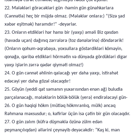
istəməyə cürət etməklə) azğınlaşıb həddi çox aşdılar.
22. Mələkləri görəcəkləri gün -həmin gün günahkarlara
(Cənnətlə) heç bir müjdə olmaz. (Mələklər onlara:) “(Sizə şad
xəbər eşitmək) haramdır!” -deyərlər.
23. Onların etdikləri hər hansı bir (yaxşı) əməli Biz qəsdən
(havada uçan) dağınıq zərrələrə (toz dənələrinə) döndərərik!
(Onların qohum-əqrəbaya, yoxsullara göstərdikləri köməyin,
qonağa, qəribə etdikləri hörmətin və dünyada gördükləri digər
yaxşı işlərin zərrə qədər qiyməti olmaz!)
24. O gün cənnət əhlinin qalacağı yer daha yaxşı, istirahət
edəcəyi yer daha gözəl olacaqdır!
25. Göyün (yeddi qat səmanın yuxarısından enən ağ) buludla
parçalanacağı, mələklərin bölük-bölük (yerə) endirələcəyi gün-
26. O gün həqiqi hökm (mütləq hökmranlıq, mülk) ancaq
Rəhmana məxsusdur; o, kafirlər üçün isə çətin bir gün olacaqdır.
27. O gün zalım (küfrə düşməklə özünə zülm edən
peşmançılıqdan) əllərini çeynəyib deyəcəkdir: “Kaş ki, mən