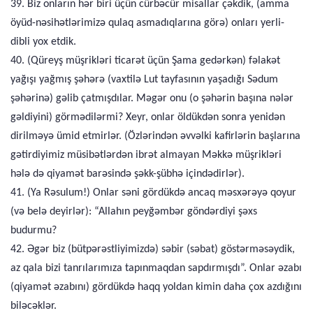
39. Biz onların hər biri üçün cürbəcür misallar çəkdik, (amma
öyüd-nəsihətlərimizə qulaq asmadıqlarına görə) onları yerli-
dibli yox etdik.
40. (Qüreyş müşrikləri ticarət üçün Şama gedərkən) fəlakət
yağışı yağmış şəhərə (vaxtilə Lut tayfasının yaşadığı Sədum
şəhərinə) gəlib çatmışdılar. Məgər onu (o şəhərin başına nələr
gəldiyini) görmədilərmi? Xeyr, onlar öldükdən sonra yenidən
dirilməyə ümid etmirlər. (Özlərindən əvvəlki kafirlərin başlarına
gətirdiyimiz müsibətlərdən ibrət almayan Məkkə müşrikləri
hələ də qiyamət barəsində şəkk-şübhə içindədirlər).
41. (Ya Rəsulum!) Onlar səni gördükdə ancaq məsxərəyə qoyur
(və belə deyirlər): “Allahın peyğəmbər göndərdiyi şəxs
budurmu?
42. Əgər biz (bütpərəstliyimizdə) səbir (səbat) göstərməsəydik,
az qala bizi tanrılarımıza tapınmaqdan sapdırmışdı”. Onlar əzabı
(qiyamət əzabını) gördükdə haqq yoldan kimin daha çox azdığını
biləcəklər.