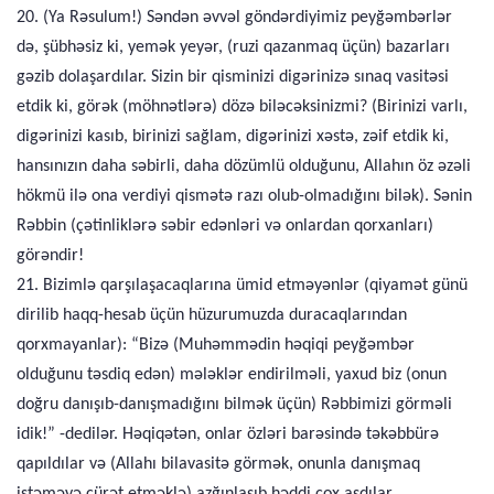
20. (Ya Rəsulum!) Səndən əvvəl göndərdiyimiz peyğəmbərlər
də, şübhəsiz ki, yemək yeyər, (ruzi qazanmaq üçün) bazarları
gəzib dolaşardılar. Sizin bir qisminizi digərinizə sınaq vasitəsi
etdik ki, görək (möhnətlərə) dözə biləcəksinizmi? (Birinizi varlı,
digərinizi kasıb, birinizi sağlam, digərinizi xəstə, zəif etdik ki,
hansınızın daha səbirli, daha dözümlü olduğunu, Allahın öz əzəli
hökmü ilə ona verdiyi qismətə razı olub-olmadığını bilək). Sənin
Rəbbin (çətinliklərə səbir edənləri və onlardan qorxanları)
görəndir!
21. Bizimlə qarşılaşacaqlarına ümid etməyənlər (qiyamət günü
dirilib haqq-hesab üçün hüzurumuzda duracaqlarından
qorxmayanlar): “Bizə (Muhəmmədin həqiqi peyğəmbər
olduğunu təsdiq edən) mələklər endirilməli, yaxud biz (onun
doğru danışıb-danışmadığını bilmək üçün) Rəbbimizi görməli
idik!” -dedilər. Həqiqətən, onlar özləri barəsində təkəbbürə
qapıldılar və (Allahı bilavasitə görmək, onunla danışmaq