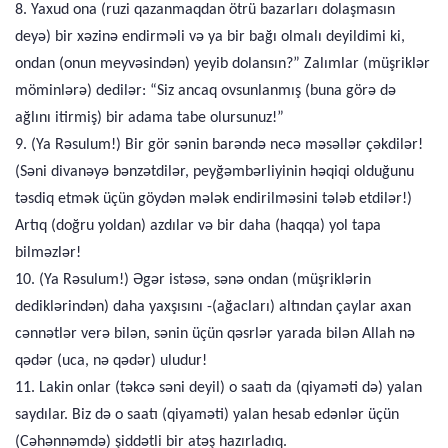
8. Yaxud ona (ruzi qazanmaqdan ötrü bazarları dolaşmasın
deyə) bir xəzinə endirməli və ya bir bağı olmalı deyildimi ki,
ondan (onun meyvəsindən) yeyib dolansın?” Zalımlar (müşriklər
möminlərə) dedilər: “Siz ancaq ovsunlanmış (buna görə də
ağlını itirmiş) bir adama tabe olursunuz!”
9. (Ya Rəsulum!) Bir gör sənin barəndə necə məsəllər çəkdilər!
(Səni divanəyə bənzətdilər, peyğəmbərliyinin həqiqi olduğunu
təsdiq etmək üçün göydən mələk endirilməsini tələb etdilər!)
Artıq (doğru yoldan) azdılar və bir daha (haqqa) yol tapa
bilməzlər!
10. (Ya Rəsulum!) Əgər istəsə, sənə ondan (müşriklərin
dediklərindən) daha yaxşısını -(ağacları) altından çaylar axan
cənnətlər verə bilən, sənin üçün qəsrlər yarada bilən Allah nə
qədər (uca, nə qədər) uludur!
11. Lakin onlar (təkcə səni deyil) o saatı da (qiyaməti də) yalan
saydılar. Biz də o saatı (qiyaməti) yalan hesab edənlər üçün
(Cəhənnəmdə) şiddətli bir atəş hazırladıq.