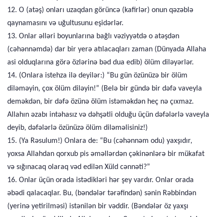
12. O (atəş) onları uzaqdan görüncə (kafirlər) onun qəzəblə
qaynamasını və uğultusunu eşidərlər.
13. Onlar əlləri boyunlarına bağlı vəziyyətdə o atəşdən
(cəhənnəmdə) dar bir yerə atılacaqları zaman (Dünyada Allaha
asi olduqlarına görə özlərinə bəd dua edib) ölüm diləyərlər.
14. (Onlara istehza ilə deyilər:) “Bu gün özünüzə bir ölüm
diləməyin, çox ölüm diləyin!” (Belə bir gündə bir dəfə vaveyla
deməkdən, bir dəfə özünə ölüm istəməkdən heç nə çıxmaz.
Allahın əzabı intəhasız və dəhşətli olduğu üçün dəfələrlə vaveyla
deyib, dəfələrlə özünüzə ölüm diləməlisiniz!)
15. (Ya Rəsulum!) Onlara de: “Bu (cəhənnəm odu) yaxşıdır,
yoxsa Allahdan qorxub pis əməllərdən çəkinənlərə bir mükafat
və sığınacaq olaraq vəd edilən Xüld cənnəti?”
16. Onlar üçün orada istədikləri hər şey vardır. Onlar orada
əbədi qalacaqlar. Bu, (bəndələr tərəfindən) sənin Rəbbindən
(yerinə yetirilməsi) istənilən bir vəddir. (Bəndələr öz yaxşı