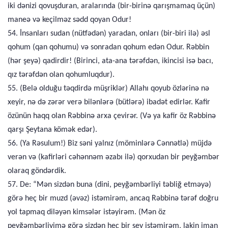
iki dənizi qovuşduran, aralarında (bir-birinə qarışmamaq üçün)
maneə və keçilməz sədd qoyan Odur!
54. İnsanları sudan (nütfədən) yaradan, onları (bir-biri ilə) əsl
qohum (qan qohumu) və sonradan qohum edən Odur. Rəbbin
(hər şeyə) qadirdir! (Birinci, ata-ana tərəfdən, ikincisi isə bacı,
qız tərəfdən olan qohumluqdur).
55. (Belə olduğu təqdirdə müşriklər) Allahı qoyub özlərinə nə
xeyir, nə də zərər verə bilənlərə (bütlərə) ibadət edirlər. Kafir
özünün haqq olan Rəbbinə arxa çevirər. (Və ya kafir öz Rəbbinə
qarşı Şeytana kömək edər).
56. (Ya Rəsulum!) Biz səni yalnız (möminlərə Cənnətlə) müjdə
verən və (kafirləri cəhənnəm əzabı ilə) qorxudan bir peyğəmbər
olaraq göndərdik.
57. De: “Mən sizdən buna (dini, peyğəmbərliyi təbliğ etməyə)
görə heç bir muzd (əvəz) istəmirəm, ancaq Rəbbinə tərəf doğru
yol tapmaq diləyən kimsələr istəyirəm. (Mən öz
peyğəmbərliyimə görə sizdən heç bir şey istəmirəm, lakin iman