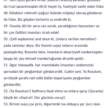
47. Sizin üçün gecəni örtük, yuxunu rahatlıq yaradan, gündüzü
də (ruzi qazanmaqdan ötrü) həyat (iş, fəaliyyət vaxtı) edən Odur.
48. Küləkləri rəhməti (yağışı) önündə müjdəçi olaraq göndərən
də Odur. Biz göydən tərtəmiz su endirdik ki,
49. Onunla ölü bir yerə can verək, yaratdığımız heyvanları və
bir çox (bütün) insanları sirab edək!
50. (Zati-əqdəsimə) and olsun ki, (onlara verilən nemətləri)
yada salsınlar deyə, Biz (həmin suyu) onların arasında
paylaşdırdıq. Bununla belə, insanların əksəriyyəti nankorluqdan
başqa bir şey etmədi (nankorluğunda dirənib qaldı).
51. Əgər istəsəydik, hər məmləkətə (insanları əzabımızla)
qorxudan bir peyğəmbər göndərərdik. (Lakin səni, Ya Rəsulum,
ən böyük şərəfə nail edib bütün bəşəriyyətə peyğəmbər
göndərdik).
52. (Ya Rəsulum!) Kafirlərə itaət etmə və onlara qarşı (Quranla)
böyük bir cihad et! (Var gücünlə vuruş!)
53. Birinin suyu çox şirin, digərininki isə olduqca şor (acı) olan