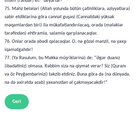
imam (rəhbər) et!” deyərlər-
75. Məhz belələri (Allah yolunda bütün çətinliklərə, əziyyətlərə)
səbir etdiklərinə görə cənnət guşəsi (Cənnətdəki yüksək
məqamlardan biri) ilə mükafatlandırılacaq, orada (mələklər
tərəfindən) ehtiramla, salamla qarşılanacaqlar.
76. Onlar orada əbədi qalacaqlar. O, nə gözəl mənzil, nə yaxşı
iqamətgahdır!
77. (Ya Rəsulum, bu Məkkə müşriklərinə) de: “Əgər duanız
(ibadətiniz) olmasa, Rəbbim sizə nə qiymət verər? Siz (Quranı
və öz Peyğəmbərinizi) təkzib etdiniz. Buna görə də (nə dünyada,
nə də axirətdə əzab) yaxanızdan əl çəkməyəcəkdir!”
Geri