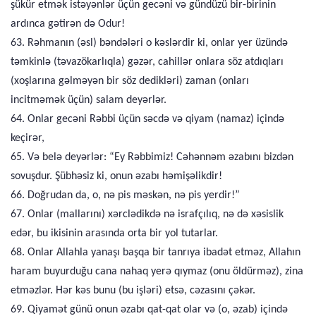
şükür etmək istəyənlər üçün gecəni və gündüzü bir-birinin
ardınca gətirən də Odur!
63. Rəhmanın (əsl) bəndələri o kəslərdir ki, onlar yer üzündə
təmkinlə (təvazökarlıqla) gəzər, cahillər onlara söz atdıqları
(xoşlarına gəlməyən bir söz dedikləri) zaman (onları
incitməmək üçün) salam deyərlər.
64. Onlar gecəni Rəbbi üçün səcdə və qiyam (namaz) içində
keçirər,
65. Və belə deyərlər: “Ey Rəbbimiz! Cəhənnəm əzabını bizdən
sovuşdur. Şübhəsiz ki, onun əzabı həmişəlikdir!
66. Doğrudan da, o, nə pis məskən, nə pis yerdir!”
67. Onlar (mallarını) xərclədikdə nə israfçılıq, nə də xəsislik
edər, bu ikisinin arasında orta bir yol tutarlar.
68. Onlar Allahla yanaşı başqa bir tanrıya ibadət etməz, Allahın
haram buyurduğu cana nahaq yerə qıymaz (onu öldürməz), zina
etməzlər. Hər kəs bunu (bu işləri) etsə, cəzasını çəkər.
69. Qiyamət günü onun əzabı qat-qat olar və (o, əzab) içində