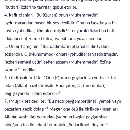
(bütləri) özlərinə tanrılar qəbul etdilər.
4. Kafir olanlar: “Bu (Quran) onun (Muhəmmədin)
uydurmasından başqa bir şey deyildir. Ona bu işdə başqa bir
tayfa (yəhudilər) kömək etmişdir!” -deyərək (özləri bu batil
iddiaları ilə) zülmə (küfrə) və böhtana yuvarlandılar.
5. Onlar həmçinin: “Bu, qədimlərin əfsanələridir (yalan
sözlərdir). O (Muhəmməd) onları (yəhudilərə) yazdırtmışdır;
(əzbərlənməsi üçün) səhər-axşam (Muhəmmədin) özünə
oxunur”, -dedilər.
6. (Ya Rəsulum!) De: “Onu (Quranı) göylərin və yerin sirrini
bilən (Allah) nazil etmişdir. Həqiqətən, O, (möminləri)
bağışlayandır, rəhm edəndir!”
7. (Müşriklər) dedilər: “Bu necə peyğəmbərdir ki, yemək yeyir,
bazarları gəzib dolaşır? Məgər ona özü ilə birlikdə (insanları
Allahın əzabı ilə) qorxudan (və onun həqiqi peyğəmbər
olduğunu təsdiq edən) bir mələk göndərilməli deyilmi?