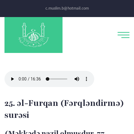
c.muslim.b@hotmail.com
25. əl-Furqan (Fərqləndirmə)
surəsi
(Məkkədə nazil olmuşdur, 77