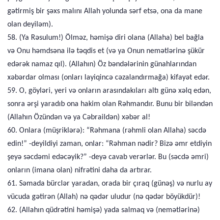
gətirmiş bir şəxs malını Allah yolunda sərf etsə, ona da mane
olan deyiləm).
58. (Ya Rəsulum!) Ölməz, həmişə diri olana (Allaha) bel bağla
və Onu həmdsəna ilə təqdis et (və ya Onun nemətlərinə şükür
edərək namaz qıl). (Allahın) Öz bəndələrinin günahlarından
xəbərdar olması (onları layiqincə cəzalandırmağa) kifayət edər.
59. O, göyləri, yeri və onların arasındakıları altı günə xəlq edən,
sonra ərşi yaradıb ona hakim olan Rəhmandır. Bunu bir biləndən
(Allahın Özündən və ya Cəbraildən) xəbər al!
60. Onlara (müşriklərə): “Rəhmana (rəhmli olan Allaha) səcdə
edin!” -deyildiyi zaman, onlar: “Rəhman nədir? Bizə əmr etdiyin
şeyə səcdəmi edəcəyik?” -deyə cavab verərlər. Bu (səcdə əmri)
onların (imana olan) nifrətini daha da artırar.
61. Səmada bürclər yaradan, orada bir çıraq (günəş) və nurlu ay
vücuda gətirən (Allah) nə qədər uludur (nə qədər böyükdür)!
62. (Allahın qüdrətini həmişə) yada salmaq və (nemətlərinə)