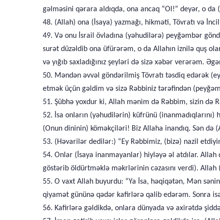
gəlməsini qərara aldıqda, ona ancaq “Ol!” deyər, o da (
48. (Allah) ona (İsaya) yazmağı, hikməti, Tövratı və İnci
49. Və onu İsrail övladına (yəhudilərə) peyğəmbər gönd
surət düzəldib ona üfürərəm, o da Allahın iznilə quş ola
və yığıb saxladığınız şeyləri də sizə xəbər verərəm. Əg
50. Məndən əvvəl göndərilmiş Tövratı təsdiq edərək (eyn
etmək üçün gəldim və sizə Rəbbiniz tərəfindən (peyğəm
51. Şübhə yoxdur ki, Allah mənim də Rəbbim, sizin də Rə
52. İsa onların (yəhudilərin) küfrünü (inanmadıqlarını)
(Onun dininin) köməkçiləri! Biz Allaha inandıq. Sən də 
53. (Həvarilər dedilər:) “Ey Rəbbimiz, (bizə) nazil etdiy
54. Onlar (İsaya inanmayanlar) hiyləyə əl atdılar. Allah 
göstərib öldürtməklə məkrlərinin cəzasını verdi). Allah 
55. O vaxt Allah buyurdu: “Ya İsa, həqiqətən, Mən sən
qiyamət gününə qədər kafirlərə qalib edərəm. Sonra i
56. Kafirlərə gəldikdə, onlara dünyada və axirətdə şid