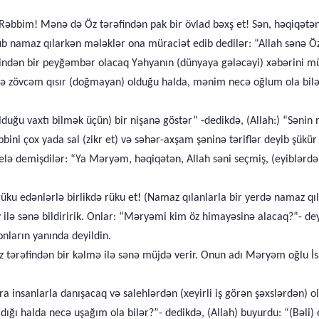
Rəbbim! Mənə də Öz tərəfindən pak bir övlad bəxş et! Sən, həqiqətən
 namaz qılarkən mələklər ona müraciət edib dedilər: “Allah sənə Özü
sindən bir peyğəmbər olacaq Yəhyanın (dünyaya gələcəyi) xəbərini mü
 zövcəm qısır (doğmayan) olduğu halda, mənim necə oğlum ola bilər?” -
ğu vaxtı bilmək üçün) bir nişanə göstər” -dedikdə, (Allah:) “Sənin n
ini çox yada sal (zikr et) və səhər-axşam şəninə təriflər deyib şükür
belə demişdilər: “Ya Məryəm, həqiqətən, Allah səni seçmiş, (eyiblərd
ku edənlərlə birlikdə rüku et! (Namaz qılanlarla bir yerdə namaz qıl
 ilə sənə bildiririk. Onlar: “Məryəmi kim öz himayəsinə alacaq?”- deyə
onların yanında deyildin.
tərəfindən bir kəlmə ilə sənə müjdə verir. Onun adı Məryəm oğlu İsa 
 insanlarla danışacaq və salehlərdən (xeyirli iş görən şəxslərdən) o
 halda necə uşağım ola bilər?”- dedikdə, (Allah) buyurdu: “(Bəli) eləd