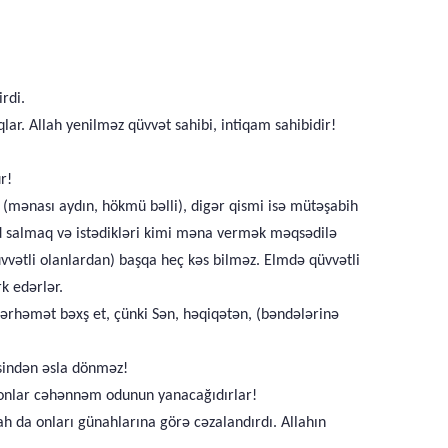
rdi.
lar. Allah yenilməz qüvvət sahibi, intiqam sahibidir!
r!
m (mənası aydın, hökmü bəlli), digər qismi isə mütəşabih
sad salmaq və istədikləri kimi məna vermək məqsədilə
vvətli olanlardan) başqa heç kəs bilməz. Elmdə qüvvətli
k edərlər.
 mərhəmət bəxş et, çünki Sən, həqiqətən, (bəndələrinə
əsindən əsla dönməz!
ə, onlar cəhənnəm odunun yanacağıdırlar!
ah da onları günahlarına görə cəzalandırdı. Allahın