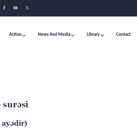
Action
News And Media
Library
Contact
 surəsi
 ayədir)