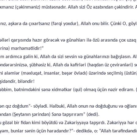
manız (çəkinməniz) müstəsnadır. Allah sizi Öz əzabından çəkindirir. 
nız, aşkara da çıxartsanız (fərqi yoxdur), Allah onu bilir. Çünki O, göy
lləri qarşısında hazır görəcək və günahları ilə özü arasında çox uzaq
ərinə) mərhəmətlidir!”
m ardımca gəlin ki, Allah da sizi sevsin və günahlarınızı bağışlasın. A
dərərsinizsə, şübhəsiz ki, Allah da kafirləri (haqdan üz çevirənləri) 
i aləmlər (məxluqat, insanlar, bəşər övladı) üzərində seçilmiş (üstün)
şidəndir, biləndir!
əbbim, bətnimdəkini sənə xidmətkar (qul) olmaq üçün nəzir edirəm. (
 qız doğdum”- söylədi. Halbuki, Allah onun nə doğduğunu və oğlanın 
dan (Şeytanın şərindən) Sənə tapşırıram” (dedi).
u gözəl bir fidan kimi böyütdü və Zəkəriyyaya tapşırdı. Zəkəriyya hə
yəm, bunlar sənin üçün haradandır?”- dedikdə, o: “Allah tərəfindəndir