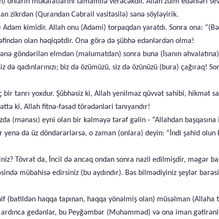
lah) onların mükafatlarını tamamilə verəcəkdir. Allah zülm edənləri s
an zikrdən (Qurandan Cəbrail vasitəsilə) sənə söyləyirik.
ə) Adəm kimidir. Allah onu (Adəmi) torpaqdan yaratdı. Sonra ona: “(Bəş
ərəfindən olan həqiqətdir. Ona görə də şübhə edənlərdən olma!
sənə göndərilən elmdən (məlumatdan) sonra buna (İsanın əhvalatına) 
, siz də qadınlarınızı; biz də özümüzü, siz də özünüzü (bura) çağıraq! S
bir tanrı yoxdur. Şübhəsiz ki, Allah yenilməz qüvvət sahibi, hikmət sa
ttə ki, Allah fitnə-fəsad törədənləri tanıyandır!
mızda (mənası) eyni olan bir kəlməyə tərəf gəlin - “Allahdan başqası
 yenə də üz döndərərlərsə, o zaman (onlara) deyin: “İndi şahid olun k
siniz? Tövrat da, İncil də ancaq ondan sonra nazil edilmişdir, məgər 
arəsində mübahisə edirsiniz (bu aydındır). Bəs bilmədiyiniz şeylər barəs
if (batildən haqqa tapınan, haqqa yönəlmiş olan) müsəlman (Allaha təs
nun ardınca gedənlər, bu Peyğəmbər (Muhəmməd) və ona iman gətirənl