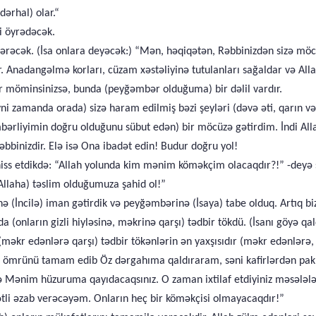
dərhal) olar.“
li öyrədəcək.
ərəcək. (İsa onlara deyəcək:) “Mən, həqiqətən, Rəbbinizdən sizə möc
r. Anadangəlmə korları, cüzam xəstəliyinə tutulanları sağaldar və Allah
ər möminsinizsə, bunda (peyğəmbər olduğuma) bir dəlil vardır.
i zamanda orada) sizə haram edilmiş bəzi şeyləri (dəvə əti, qarın və
bərliyimin doğru olduğunu sübut edən) bir möcüzə gətirdim. İndi All
bbinizdir. Elə isə Ona ibadət edin! Budur doğru yol!
 hiss etdikdə: “Allah yolunda kim mənim köməkçim olacaqdır?!” -deyə s
(Allaha) təslim olduğumuza şahid ol!”
inə (İncilə) iman gətirdik və peyğəmbərinə (İsaya) tabe olduq. Artıq bi
da (onların gizli hiyləsinə, məkrinə qarşı) tədbir tökdü. (İsanı göyə q
(məkr edənlərə qarşı) tədbir tökənlərin ən yaxşısıdır (məkr edənlərə, 
in ömrünü tamam edib Öz dərgahıma qaldıraram, səni kafirlərdən pak
sə Mənim hüzuruma qayıdacaqsınız. O zaman ixtilaf etdiyiniz məsəl
dətli əzab verəcəyəm. Onların heç bir köməkçisi olmayacaqdır!”