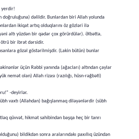
 yerdir!
 doğruluğuna) dəlildir. Bunlardan biri Allah yolunda
nlardan ikiqat artıq olduqlarını öz gözləri ilə
yəni altı yüzdən bir qədər çox görürdülər). Əlbəttə,
trü bir ibrət dərsidir.
insanlara gözəl göstərilmişdir. (Lakin bütün) bunlar
əkinənlər üçün Rəbbi yanında (ağacları) altından çaylar
k nemət olan) Allah rizası (razılığı, hüsn-rəğbəti)
u!” -deyirlər.
 sübh vaxtı (Allahdan) bağışlanmaq diləyənlərdir (sübh
tləq qüvvət, hikmət sahibindən başqa heç bir tanrı
 olduğunu) bildikdən sonra aralarındakı paxıllıq üzündən