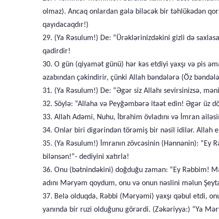
olmaz). Ancaq onlardan gələ biləcək bir təhlükədən qorx
qayıdacaqdır!)
29. (Ya Rəsulum!) De: “Ürəklərinizdəkini gizli də saxlasa
qadirdir!
30. O gün (qiyamət günü) hər kəs etdiyi yaxşı və pis əmə
əzabından çəkindirir, çünki Allah bəndələrə (Öz bəndəl
31. (Ya Rəsulum!) De: “Əgər siz Allahı sevirsinizsə, məni
32. Söylə: “Allaha və Peyğəmbərə itaət edin! Əgər üz dön
33. Allah Adəmi, Nuhu, İbrahim övladını və İmran ailəsin
34. Onlar biri digərindən törəmiş bir nəsil idilər. Allah e
35. (Ya Rəsulum!) İmranın zövcəsinin (Hənnənin): “Ey R
bilənsən!”- dediyini xatırla!
36. Onu (bətnindəkini) doğduğu zaman: “Ey Rəbbim! Mən
adını Məryəm qoydum, onu və onun nəslini məlun Şeytan
37. Belə olduqda, Rəbbi (Məryəmi) yaxşı qəbul etdi, on
yanında bir ruzi olduğunu görərdi. (Zəkəriyya:) “Ya Mər