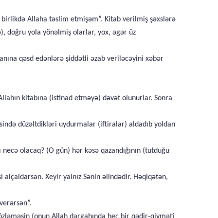
irlikdə Allaha təslim etmişəm”. Kitab verilmiş şəxslərə
, doğru yola yönəlmiş olarlar, yox, əgər üz
anına qəsd edənlərə şiddətli əzab veriləcəyini xəbər
lahın kitabına (istinad etməyə) dəvət olunurlar. Sonra
ində düzəltdikləri uydurmalar (iftiralar) aldadıb yoldan
ı necə olacaq? (O gün) hər kəsə qazandığının (tutduğu
i alçaldarsan. Xeyir yalnız Sənin əlindədir. Həqiqətən,
 verərsən”.
gözləməsin (onun Allah dərgahında heç bir qədir-qiyməti