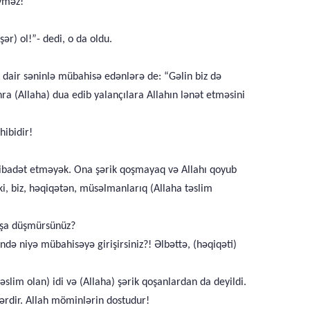
evməz!
ər) ol!”- dedi, o da oldu.
dair səninlə mübahisə edənlərə de: “Gəlin biz də
onra (Allaha) dua edib yalançılara Allahın lənət etməsini
hibidir!
na ibadət etməyək. Ona şərik qoşmayaq və Allahı qoyub
i, biz, həqiqətən, müsəlmanlarıq (Allaha təslim
başa düşmürsünüz?
ində niyə mübahisəyə girişirsiniz?! Əlbəttə, (həqiqəti)
lim olan) idi və (Allaha) şərik qoşanlardan da deyildi.
ərdir. Allah möminlərin dostudur!