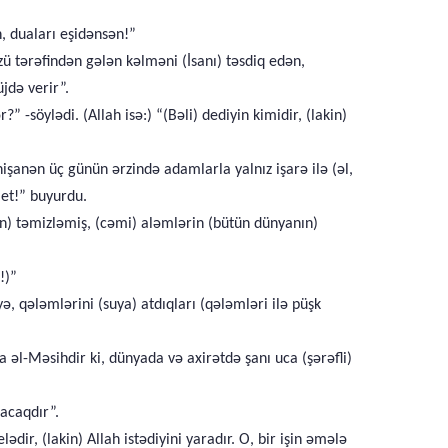
, duaları eşidənsən!”
 tərəfindən gələn kəlməni (İsanı) təsdiq edən,
jdə verir”.
söylədi. (Allah isə:) “(Bəli) dediyin kimidir, (lakin)
işanən üç günün ərzində adamlarla yalnız işarə ilə (əl,
 et!” buyurdu.
ən) təmizləmiş, (cəmi) aləmlərin (bütün dünyanın)
!)”
, qələmlərini (suya) atdıqları (qələmləri ilə püşk
əl-Məsihdir ki, dünyada və axirətdə şanı uca (şərəfli)
lacaqdır”.
ir, (lakin) Allah istədiyini yaradır. O, bir işin əmələ