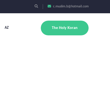
c.muslim.b@hotmail.com
AZ
The Holy Koran