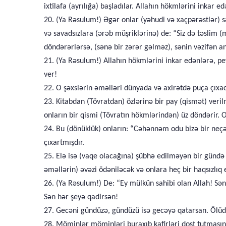
ixtilafa (ayrılığa) başladılar. Allahın hökmlərini inkar e
20. (Ya Rəsulum!) Əgər onlar (yəhudi və xaçpərəstlər) 
və savadsızlara (ərəb müşriklərinə) de: “Siz də təslim 
döndərərlərsə, (sənə bir zərər gəlməz), sənin vəzifən an
21. (Ya Rəsulum!) Allahın hökmlərini inkar edənlərə, pe
ver!
22. O şəxslərin əməlləri dünyada və axirətdə puça çıxa
23. Kitabdan (Tövratdan) özlərinə bir pay (qismət) ver
onların bir qismi (Tövratın hökmlərindən) üz döndərir. 
24. Bu (dönüklük) onların: “Cəhənnəm odu bizə bir neçə 
çıxartmışdır.
25. Elə isə (vaqe olacağına) şübhə edilməyən bir gündə
əməllərin) əvəzi ödəniləcək və onlara heç bir haqsızlıq
26. (Ya Rəsulum!) De: “Ey mülkün sahibi olan Allah! Sən m
Sən hər şeyə qadirsən!
27. Gecəni gündüzə, gündüzü isə gecəyə qatarsan. Ölüdən 
28. Möminlər möminləri buraxıb kafirləri dost tutmasınl