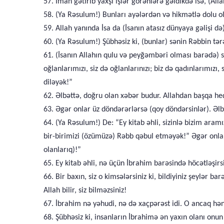
57. İman gətirib yaxşı işlər görənlərə gəldikdə isə, (Al
58. (Ya Rəsulum!) Bunları ayələrdən və hikmətlə dolu ol
59. Allah yanında İsa da (İsanın atasız dünyaya gəlişi d
60. (Ya Rəsulum!) Şübhəsiz ki, (bunlar) sənin Rəbbin t
61. (İsanın Allahın qulu və peyğəmbəri olması barədə) 
oğlanlarımızı, siz də oğlanlarınızı; biz də qadınlarımızı
diləyək!”
62. Əlbəttə, doğru olan xəbər budur. Allahdan başqa heç 
63. Əgər onlar üz döndərərlərsə (qoy döndərsinlər). Əlbə
64. (Ya Rəsulum!) De: “Ey kitab əhli, sizinlə bizim ara
bir-birimizi (özümüzə) Rəbb qəbul etməyək!” Əgər onlar
olanlarıq)!”
65. Ey kitab əhli, nə üçün İbrahim barəsində höcətləşir
66. Bir baxın, siz o kimsələrsiniz ki, bildiyiniz şeylər b
Allah bilir, siz bilməzsiniz!
67. İbrahim nə yəhudi, nə də xaçpərəst idi. O ancaq hən
68. Şübhəsiz ki, insanların İbrahimə ən yaxın olanı o