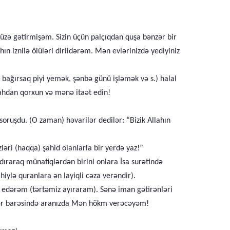
üzə gətirmişəm. Sizin üçün palçıqdan quşa bənzər bir
ın iznilə ölüləri dirildərəm. Mən evlərinizdə yediyiniz
 bağırsaq piyi yemək, şənbə günü işləmək və s.) halal
ahdan qorxun və mənə itaət edin!
oruşdu. (O zaman) həvarilər dedilər: “Bizik Allahın
zləri (haqqa) şahid olanlarla bir yerdə yaz!”
aldıraraq münafiqlərdən birini onlara İsa surətində
hiylə quranlara ən layiqli cəza verəndir).
 edərəm (tərtəmiz ayıraram). Sənə iman gətirənləri
ələr barəsində aranızda Mən hökm verəcəyəm!