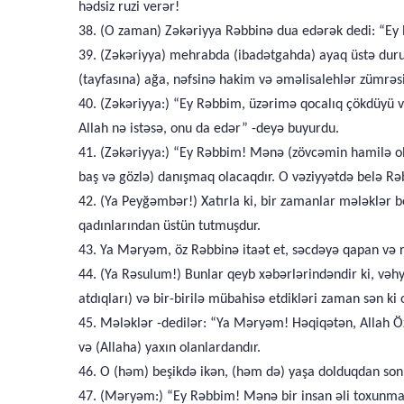
hədsiz ruzi verər!
38. (O zaman) Zəkəriyya Rəbbinə dua edərək dedi: “Ey 
39. (Zəkəriyya) mehrabda (ibadətgahda) ayaq üstə durub
(tayfasına) ağa, nəfsinə hakim və əməlisalehlər zümrə
40. (Zəkəriyya:) “Ey Rəbbim, üzərimə qocalıq çökdüyü və
Allah nə istəsə, onu da edər” -deyə buyurdu.
41. (Zəkəriyya:) “Ey Rəbbim! Mənə (zövcəmin hamilə oldu
baş və gözlə) danışmaq olacaqdır. O vəziyyətdə belə Rəbb
42. (Ya Peyğəmbər!) Xatırla ki, bir zamanlar mələklər 
qadınlarından üstün tutmuşdur.
43. Ya Məryəm, öz Rəbbinə itaət et, səcdəyə qapan və rü
44. (Ya Rəsulum!) Bunlar qeyb xəbərlərindəndir ki, vəhy
atdıqları) və bir-birilə mübahisə etdikləri zaman sən ki 
45. Mələklər -dedilər: “Ya Məryəm! Həqiqətən, Allah Öz 
və (Allaha) yaxın olanlardandır.
46. O (həm) beşikdə ikən, (həm də) yaşa dolduqdan sonra
47. (Məryəm:) “Ey Rəbbim! Mənə bir insan əli toxunmadığı