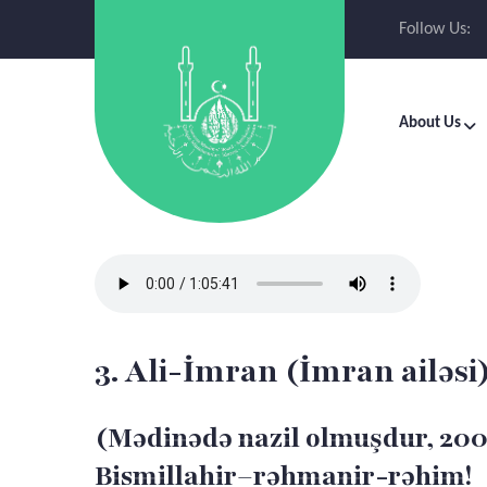
Follow Us:
About Us
3. Ali-İmran (İmran ailəsi)
(Mədinədə nazil olmuşdur, 200
Bismillahir–rəhmanir-rəhim!