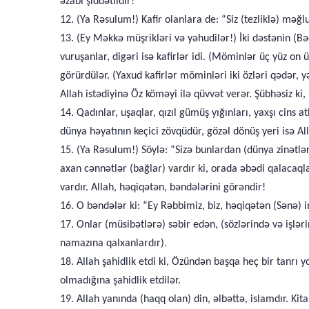
əzabı şiddətlidir!
12. (Ya Rəsulum!) Kafir olanlara de: “Siz (tezliklə) m
13. (Ey Məkkə müşrikləri və yəhudilər!) İki dəstənin (B
vuruşanlar, digəri isə kafirlər idi. (Möminlər üç yüz on ü
görürdülər. (Yaxud kafirlər möminləri iki özləri qədər, y
Allah istədiyinə Öz köməyi ilə qüvvət verər. Şübhəsiz ki,
14. Qadınlar, uşaqlar, qızıl gümüş yığınları, yaxşı cins a
dünya həyatının keçici zövqüdür, gözəl dönüş yeri isə Al
15. (Ya Rəsulum!) Söylə: “Sizə bunlardan (dünya zinətl
axan cənnətlər (bağlar) vardır ki, orada əbədi qalacaqla
vardır. Allah, həqiqətən, bəndələrini görəndir!
16. O bəndələr ki: “Ey Rəbbimiz, biz, həqiqətən (Sənə) 
17. Onlar (müsibətlərə) səbir edən, (sözlərində və işlər
namazına qalxanlardır).
18. Allah şahidlik etdi ki, Özündən başqa heç bir tanrı
olmadığına şahidlik etdilər.
19. Allah yanında (haqq olan) din, əlbəttə, islamdır. Ki