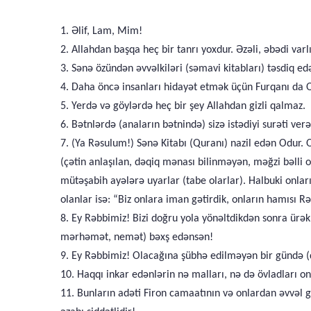
1. Əlif, Lam, Mim!
2. Allahdan başqa heç bir tanrı yoxdur. Əzəli, əbədi varl
3. Sənə özündən əvvəlkiləri (səmavi kitabları) təsdiq edə
4. Daha öncə insanları hidayət etmək üçün Furqanı da O n
5. Yerdə və göylərdə heç bir şey Allahdan gizli qalmaz.
6. Bətnlərdə (anaların bətnində) sizə istədiyi surəti ve
7. (Ya Rəsulum!) Sənə Kitabı (Quranı) nazil edən Odur. 
(çətin anlaşılan, dəqiq mənası bilinməyən, məğzi bəlli 
mütəşabih ayələrə uyarlar (tabe olarlar). Halbuki onla
olanlar isə: “Biz onlara iman gətirdik, onların hamısı R
8. Ey Rəbbimiz! Bizi doğru yola yönəltdikdən sonra ürək
mərhəmət, nemət) bəxş edənsən!
9. Ey Rəbbimiz! Olacağına şübhə edilməyən bir gündə (
10. Haqqı inkar edənlərin nə malları, nə də övladları o
11. Bunların adəti Firon camaatının və onlardan əvvəl gə