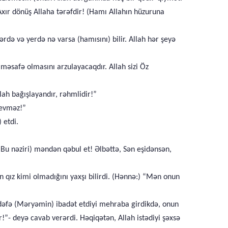
Axır dönüş Allaha tərəfdir! (Hamı Allahın hüzuruna
lərdə və yerdə nə varsa (hamısını) bilir. Allah hər şeyə
 məsafə olmasını arzulayacaqdır. Allah sizi Öz
llah bağışlayandır, rəhmlidir!”
sevməz!”
 etdi.
Bu nəziri) məndən qəbul et! Əlbəttə, Sən eşidənsən,
qız kimi olmadığını yaxşı bilirdi. (Hənnə:) “Mən onun
r dəfə (Məryəmin) ibadət etdiyi mehraba girdikdə, onun
!”- deyə cavab verərdi. Həqiqətən, Allah istədiyi şəxsə