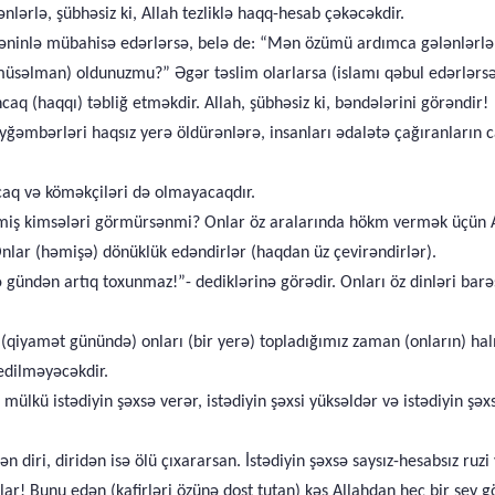
dənlərlə, şübhəsiz ki, Allah tezliklə haqq-hesab çəkəcəkdir.
səninlə mübahisə edərlərsə, belə de: “Mən özümü ardımca gələnlərlə b
(müsəlman) oldunuzmu?” Əgər təslim olarlarsa (islamı qəbul edərlərsə)
caq (haqqı) təbliğ etməkdir. Allah, şübhəsiz ki, bəndələrini görəndir!
yğəmbərləri haqsız yerə öldürənlərə, insanları ədalətə çağıranların c
caq və köməkçiləri də olmayacaqdır.
ilmiş kimsələri görmürsənmi? Onlar öz aralarında hökm vermək üçün Al
Onlar (həmişə) dönüklük edəndirlər (haqdan üz çevirəndirlər).
gündən artıq toxunmaz!”- dediklərinə görədir. Onları öz dinləri barəs
 (qiyamət günündə) onları (bir yerə) topladığımız zaman (onların) hal
 edilməyəcəkdir.
ülkü istədiyin şəxsə verər, istədiyin şəxsi yüksəldər və istədiyin şəxs
diri, diridən isə ölü çıxararsan. İstədiyin şəxsə saysız-hesabsız ruzi
ar! Bunu edən (kafirləri özünə dost tutan) kəs Allahdan heç bir şey 