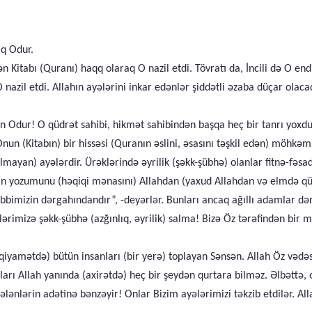
ıq Odur.
n Kitabı (Quranı) haqq olaraq O nazil etdi. Tövratı da, İncili də O endi
azil etdi. Allahın ayələrini inkar edənlər şiddətli əzaba düçar olacaq
rən Odur! O qüdrət sahibi, hikmət sahibindən başqa heç bir tanrı yoxdu
Onun (Kitabın) bir hissəsi (Quranın əslini, əsasını təşkil edən) möhkə
olmayan) ayələrdir. Ürəklərində əyrilik (şəkk-şübhə) olanlar fitnə-fə
rın yozumunu (həqiqi mənasını) Allahdan (yaxud Allahdan və elmdə qü
əbbimizin dərgahındandır”, -deyərlər. Bunları ancaq ağıllı adamlar dər
lərimizə şəkk-şübhə (azğınlıq, əyrilik) salma! Bizə Öz tərəfindən bir
qiyamətdə) bütün insanları (bir yerə) toplayan Sənsən. Allah Öz vəd
nları Allah yanında (axirətdə) heç bir şeydən qurtara bilməz. Əlbətt
lənlərin adətinə bənzəyir! Onlar Bizim ayələrimizi təkzib etdilər. All