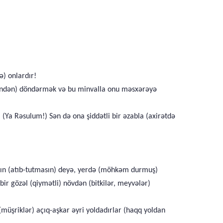
ə) onlardır!
dinindən) döndərmək və bu minvalla onu məsxərəyə
 (Ya Rəsulum!) Sən də ona şiddətli bir əzabla (axirətdə
masın (atıb-tutmasın) deyə, yerdə (möhkəm durmuş)
ir gözəl (qiymətli) növdən (bitkilər, meyvələr)
 (müşriklər) açıq-aşkar əyri yoldadırlar (haqq yoldan