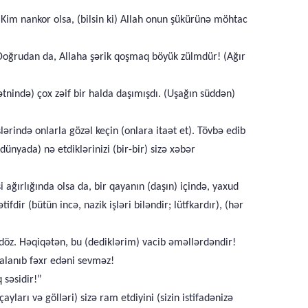
 Kim nankor olsa, (bilsin ki) Allah onun şükürünə möhtac
Doğrudan da, Allaha şərik qoşmaq böyük zülmdür! (Ağır
ətnində) çox zəif bir halda daşımışdı. (Uşağın süddən)
ərində onlarla gözəl keçin (onlara itaət et). Tövbə edib
yada) nə etdiklərinizi (bir-bir) sizə xəbər
ağırlığında olsa da, bir qayanın (daşın) içində, yaxud
dir (bütün incə, nazik işləri biləndir; lütfkardır), (hər
 döz. Həqiqətən, bu (dediklərim) vacib əməllərdəndir!
alanıb fəxr edəni sevməz!
 səsidir!”
ayları və gölləri) sizə ram etdiyini (sizin istifadənizə