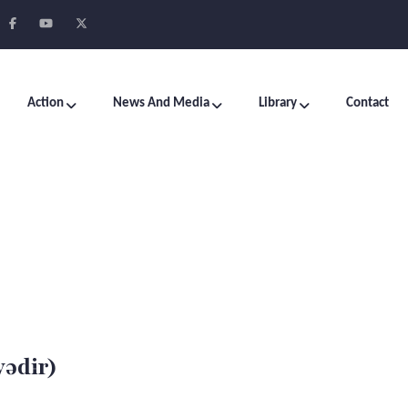
Action
News And Media
Library
Contact
yədir)