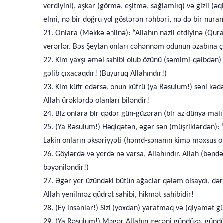
verdiyini), aşkar (görmə, eşitmə, sağlamlıq) və gizli (əq
elmi, nə bir doğru yol göstərən rəhbəri, nə də bir nura
21. Onlara (Məkkə əhlinə): “Allahın nazil etdiyinə (Qura
verərlər. Bəs Şeytan onları cəhənnəm odunun əzabına ç
22. Kim yaxşı əməl sahibi olub özünü (səmimi-qəlbdən) 
gəlib çıxacaqdır! (Buyuruq Allahındır!)
23. Kim küfr edərsə, onun küfrü (ya Rəsulum!) səni kəd
Allah ürəklərdə olanları biləndir!
24. Biz onlara bir qədər gün-güzəran (bir az dünya malı
25. (Ya Rəsulum!) Həqiqətən, əgər sən (müşriklərdən): 
Lakin onların əksəriyyəti (həmd-sənanın kimə məxsus o
26. Göylərdə və yerdə nə varsa, Allahındır. Allah (bəndə
bəyəniləndir!)
27. Əgər yer üzündəki bütün ağaclar qələm olsaydı, dər
Allah yenilməz qüdrət sahibi, hikmət sahibidir!
28. (Ey insanlar!) Sizi (yoxdan) yaratmaq və (qiyamət gü
29. (Ya Rəsulum!) Məgər Allahın gecəni gündüzə, gündüz