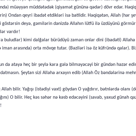
ində) müəyyən müddətədək (qiyamət gününə qədər) dövr edər. Həqiqət
rin) Ondan qeyri ibadət etdikləri isə batildir. Həqiqətən, Allah (hər 
i göstərsin deyə, gəmilərin dənizdə Allahın lütfü ilə üzdüyünü görmü
lər vardır!
ara buludlar) kimi dalğalar bürüdüyü zaman onlar dini (ibadəti) Allaha
ə iman arasında) orta mövqe tutar. (Bəziləri isə öz küfründə qalar). Bi
un da ataya heç bir şeylə kara gələ bilməyəcəyi bir gündən həzər edin
 aldatmasın. Şeytan sizi Allaha arxayın edib (Allah Öz bəndələrinə me
Allah bilir. Yağışı (istədiyi vaxt) göydən O yağdırır, bətnlərdə olanı 
ğını) O bilir. Heç kəs səhər nə kəsb edəcəyini (savab, yaxud günah qaz
!