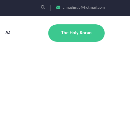
c.muslim.b@hotmail.com
AZ
The Holy Koran