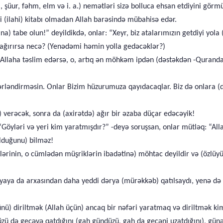
l, şüur, fəhm, elm və i. a.) nemətləri sizə bolluca ehsan etdiyini görm
ni (ilahi) kitabı olmadan Allah barəsində mübahisə edər.
na) tabe olun!” deyildikdə, onlar: “Xeyr, biz atalarımızın getdiyi yola
ağırırsa necə? (Yenədəmi həmin yolla gedəcəklər?)
Allaha təslim edərsə, o, artıq ən möhkəm ipdən (dəstəkdən -Qurandan,
ərləndirməsin. Onlar Bizim hüzurumuza qayıdacaqlar. Biz də onlara (d
) verəcək, sonra da (axirətdə) ağır bir əzaba düçar edəcəyik!
“Göyləri və yeri kim yaratmışdır?” -deyə soruşsan, onlar mütləq: “Al
lduğunu) bilməz!
lərinin, o cümlədən müşriklərin ibadətinə) möhtac deyildir və (özlüyün
yaya da arxasından daha yeddi dərya (mürəkkəb) qatılsaydı, yenə də 
nü) diriltmək (Allah üçün) ancaq bir nəfəri yaratmaq və diriltmək kimi
ü də gecəyə qatdığını (gah gündüzü, gah da gecəni uzatdığını), günəş