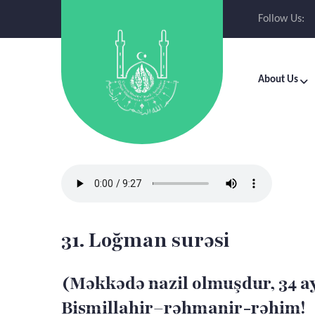
Follow Us:
About Us
31. Loğman surəsi
(Məkkədə nazil olmuşdur, 34 a
Bismillahir–rəhmanir-rəhim!