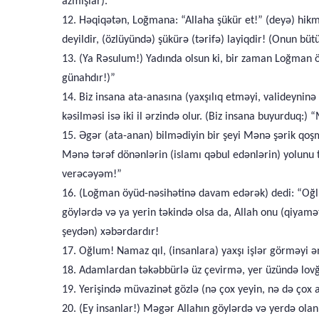
azmışlar).
12. Həqiqətən, Loğmana: “Allaha şükür et!” (deyə) hikmə
deyildir, (özlüyündə) şükürə (tərifə) layiqdir! (Onun bütü
13. (Ya Rəsulum!) Yadında olsun ki, bir zaman Loğman 
günahdır!)”
14. Biz insana ata-anasına (yaxşılıq etməyi, valideyninə
kəsilməsi isə iki il ərzində olur. (Biz insana buyurduq:
15. Əgər (ata-anan) bilmədiyin bir şeyi Mənə şərik qoşma
Mənə tərəf dönənlərin (islamı qəbul edənlərin) yolunu 
verəcəyəm!”
16. (Loğman öyüd-nəsihətinə davam edərək) dedi: “Oğlum,
göylərdə və ya yerin təkində olsa da, Allah onu (qiyamət 
şeydən) xəbərdardır!
17. Oğlum! Namaz qıl, (insanlara) yaxşı işlər görməyi ə
18. Adamlardan təkəbbürlə üz çevirmə, yer üzündə lovğa
19. Yerişində müvazinət gözlə (nə çox yeyin, nə də çox a
20. (Ey insanlar!) Məgər Allahın göylərdə və yerdə olanları