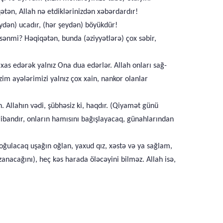
ən, Allah nə etdiklərinizdən xəbərdardır!
şeydən) ucadır, (hər şeydən) böyükdür!
rsənmi? Həqiqətən, bunda (əziyyətlərə) çox səbir,
 xas edərək yalnız Ona dua edərlər. Allah onları sağ-
zim ayələrimizi yalnız çox xain, nankor olanlar
. Allahın vədi, şübhəsiz ki, haqdır. (Qiyamət günü
hribandır, onların hamısını bağışlayacaq, günahlarından
(doğulacaq uşağın oğlan, yaxud qız, xəstə və ya sağlam,
anacağını), heç kəs harada öləcəyini bilməz. Allah isə,