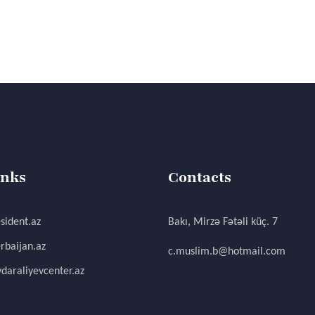
inks
Contacts
sident.az
Bakı, Mirzə Fətəli küç. 7
rbaijan.az
c.muslim.b@hotmail.com
daraliyevcenter.az