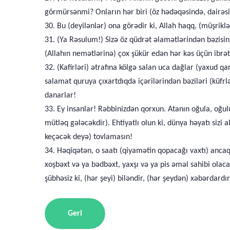
görmürsənmi? Onların hər biri (öz hədəqəsində, dairəs
30. Bu (deyilənlər) ona görədir ki, Allah haqq, (müşriklə
31. (Ya Rəsulum!) Sizə öz qüdrət əlamətlərindən bəzisin
(Allahın nemətlərinə) çox şükür edən hər kəs üçün ibrət
32. (Kafirləri) ətrafına kölgə salan uca dağlar (yaxud q
salamat quruya çıxartdıqda içərilərindən bəziləri (küfrl
danarlar!
33. Ey insanlar! Rəbbinizdən qorxun. Atanın oğula, oğul
mütləq gələcəkdir). Ehtiyatlı olun ki, dünya həyatı sizi
keçəcək deyə) tovlamasın!
34. Həqiqətən, o saatı (qiyamətin qopacağı vaxtı) ancaq 
xoşbəxt və ya bədbəxt, yaxşı və ya pis əməl sahibi olaca
şübhəsiz ki, (hər şeyi) biləndir, (hər şeydən) xəbərdardır
Geri