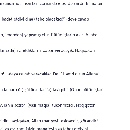
ürsünüzmü? İnsanlar içərisində eləsi də vardır ki, nə bir
 (ibadət etdiyi dinə) tabe olacağıq!” -deyə cavab
 imandan) yapışmış olur. Bütün işlərin axırı Allaha
ünyada) nə etdiklərini xəbər verəcəyik. Həqiqətən,
lah!” -deyə cavab verəcəklər. De: “Həmd olsun Allaha!”
də hər cür) şükürə (tərifə) layiqdir! (Onun bütün işləri
Allahın sözləri (yazılmaqla) tükənməzdi. Həqiqətən,
dir. Həqiqətən, Allah (hər şeyi) eşidəndir, görəndir!
i və ayı ram (sizin mənafeyinizə tabe) etdiyini