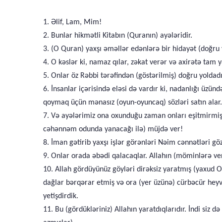
1. Əlif, Lam, Mim!
2. Bunlar hikmətli Kitabın (Quranın) ayələridir.
3. (O Quran) yaxşı əməllər edənlərə bir hidayət (doğru
4. O kəslər ki, namaz qılar, zəkat verər və axirətə tam y
5. Onlar öz Rəbbi tərəfindən (göstərilmiş) doğru yoldadı
6. İnsanlar içərisində eləsi də vardır ki, nadanlığı ü
qoymaq üçün mənasız (oyun-oyuncaq) sözləri satın alar. M
7. Və ayələrimiz ona oxunduğu zaman onları eşitmirmiş, 
cəhənnəm odunda yanacağı ilə) müjdə ver!
8. İman gətirib yaxşı işlər görənləri Nəim cənnətləri göz
9. Onlar orada əbədi qalacaqlar. Allahın (möminlərə ver
10. Allah gördüyünüz göyləri dirəksiz yaratmış (yaxud O
dağlar bərqərar etmiş və ora (yer üzünə) cürbəcür heyva
yetişdirdik.
11. Bu (gördükləriniz) Allahın yaratdıqlarıdır. İndi siz 