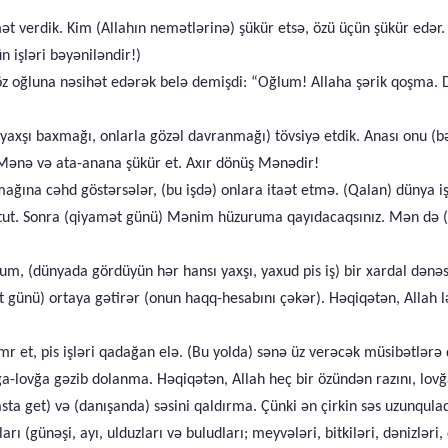
t verdik. Kim (Allahın nemətlərinə) şükür etsə, özü üçün şükür edər.
n işləri bəyəniləndir!)
öz oğluna nəsihət edərək belə demişdi: “Oğlum! Allaha şərik qoşma. 
 yaxşı baxmağı, onlarla gözəl davranmağı) tövsiyə etdik. Anası onu (b
) “Mənə və ata-anana şükür et. Axır dönüş Mənədir!
ğına cəhd göstərsələr, (bu işdə) onlara itaət etmə. (Qalan) dünya işl
tut. Sonra (qiyamət günü) Mənim hüzuruma qayıdacaqsınız. Mən də (dün
 (dünyada gördüyün hər hansı yaxşı, yaxud pis iş) bir xardal dənəsi 
günü) ortaya gətirər (onun haqq-hesabını çəkər). Həqiqətən, Allah lətif
mr et, pis işləri qadağan elə. (Bu yolda) sənə üz verəcək müsibətlərə
-lovğa gəzib dolanma. Həqiqətən, Allah heç bir özündən razını, lovğ
sta get) və (danışanda) səsini qaldırma. Çünki ən çirkin səs uzunqulaq
 (günəşi, ayı, ulduzları və buludları; meyvələri, bitkiləri, dənizləri, ç