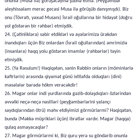
onunla (Musa ilə) görüşəcəyinə şübhə etmə. (Peyğəmbər
əleyhissəlam merac gecəsi Musa ilə görüşüb danışmışdı). Biz
onu (Tövratı, yaxud Musanı) İsrail oğullarına bir hidayət (doğru
yol göstərən bir rəhbər) etmişdik.
24. (Çətinliklərə) səbir etdikləri və ayələrimizə ürəkdən
inandıqları üçün Biz onlardan (İsrail oğullarından) əmrimizlə
(insanlara) haqq yolu göstərən imamlar (rəhbərlər) təyin
etmişdik.
25. (Ya Rəsulum!) Həqiqətən, sənin Rəbbin onların (möminlərlə
kafirlərin) arasında qiyamət günü ixtilafda olduqları (dini)
məsələlər barədə hökm verəcəkdir!
26. Məgər onlar indi yurdlarında gəzib-dolaşdıqları özlərindən
əvvəlki neçə-neçə nəsilləri (peyğəmbərlərini yalançı
saydıqlarından ötrü) məhv etdiyimizi görmürlərmi? Həqiqətən,
bunda (Məkkə müşrikləri üçün) ibrətlər vardır. Məgər (haqqa)
qulaq asmayacaqlar?
27. Məgər görmürlərmi ki, Biz quru yerə su göndərib onunla