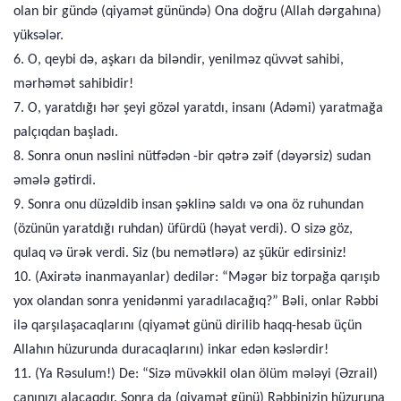
olan bir gündə (qiyamət günündə) Ona doğru (Allah dərgahına)
yüksələr.
6. O, qeybi də, aşkarı da biləndir, yenilməz qüvvət sahibi,
mərhəmət sahibidir!
7. O, yaratdığı hər şeyi gözəl yaratdı, insanı (Adəmi) yaratmağa
palçıqdan başladı.
8. Sonra onun nəslini nütfədən -bir qətrə zəif (dəyərsiz) sudan
əmələ gətirdi.
9. Sonra onu düzəldib insan şəklinə saldı və ona öz ruhundan
(özünün yaratdığı ruhdan) üfürdü (həyat verdi). O sizə göz,
qulaq və ürək verdi. Siz (bu nemətlərə) az şükür edirsiniz!
10. (Axirətə inanmayanlar) dedilər: “Məgər biz torpağa qarışıb
yox olandan sonra yenidənmi yaradılacağıq?” Bəli, onlar Rəbbi
ilə qarşılaşacaqlarını (qiyamət günü dirilib haqq-hesab üçün
Allahın hüzurunda duracaqlarını) inkar edən kəslərdir!
11. (Ya Rəsulum!) De: “Sizə müvəkkil olan ölüm mələyi (Əzrail)
canınızı alacaqdır. Sonra da (qiyamət günü) Rəbbinizin hüzuruna