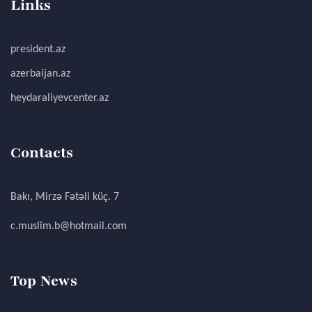
Links
president.az
azerbaijan.az
heydaraliyevcenter.az
Contacts
Bakı, Mirzə Fətəli küç. 7
c.muslim.b@hotmail.com
Top News