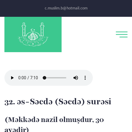
c.muslim.b@hotmail.com
32. əs-Səcdə (Səcdə) surəsi
(Məkkədə nazil olmuşdur, 30
ayədir)