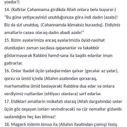
yoxdur!)
14. (Kafirlər Cəhənnəmə girdikdə Allah onlara belə buyurar:)
“Bu günə yetişəcəyinizi unutduğunuza görə indi dadın (əzabı)!
Biz də sizi unutduq. (Cəhənnəmdə köməksiz buraxdıq). Etdiyiniz
əməllərin cəzası olaraq dadın əbədi əzabı!”
15. Bizim ayələrimizə ancaq ayələrimizlə öyüd-nəsihət
olunduqları zaman səcdəyə qapananlar və təkəbbür
göstərməyərək Rəbbini həmd-səna ilə təqdis edənlər iman
gətirərlər.
16. Onlar ibadət üçün yataqlarından qalxar (gecələr az yatar),
qorxu və ümid içində (Allahın əzabından qorxaraq,
mərhəmətinə ümid bəsləyərək) Rəbbinə dua edər və onlara
verdiyimiz ruzilərdən (ehtiyacı olanlara) sərf edərlər.
17. Etdikləri əməllərin mükafatı olaraq (Allah dərgahında) onlar
üçün göz oxşayan (onları sevindirəcək) nə cür nemətlər gizlənib
saxlandığını heç kəs bilməz!
18. Məgər6 mömin kimsə ilə (Allahın itaətindən çıxmış) fasiq