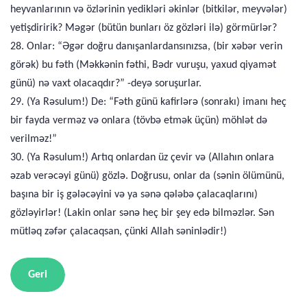
heyvanlarının və özlərinin yedikləri əkinlər (bitkilər, meyvələr)
yetişdiririk? Məgər (bütün bunları öz gözləri ilə) görmürlər?
28. Onlar: “Əgər doğru danışanlardansınızsa, (bir xəbər verin
görək) bu fəth (Məkkənin fəthi, Bədr vuruşu, yaxud qiyamət
günü) nə vaxt olacaqdır?” -deyə soruşurlar.
29. (Ya Rəsulum!) De: “Fəth günü kafirlərə (sonrakı) imanı heç
bir fayda verməz və onlara (tövbə etmək üçün) möhlət də
verilməz!”
30. (Ya Rəsulum!) Artıq onlardan üz çevir və (Allahın onlara
əzab verəcəyi günü) gözlə. Doğrusu, onlar da (sənin ölümünü,
başına bir iş gələcəyini və ya sənə qələbə çalacaqlarını)
gözləyirlər! (Lakin onlar sənə heç bir şey edə bilməzlər. Sən
mütləq zəfər çalacaqsan, çünki Allah səninlədir!)
Geri