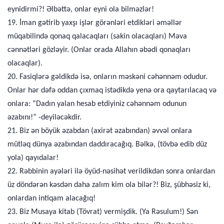
eynidirmi?! Əlbəttə, onlar eyni ola bilməzlər!
19. İman gətirib yaxşı işlər görənləri etdikləri əməllər
müqabilində qonaq qalacaqları (sakin olacaqları) Məva
cənnətləri gözləyir. (Onlar orada Allahın əbədi qonaqları
olacaqlar).
20. Fasiqlərə gəldikdə isə, onların məskəni cəhənnəm odudur.
Onlar hər dəfə oddan çıxmaq istədikdə yenə ora qaytarılacaq və
onlara: “Dadın yalan hesab etdiyiniz cəhənnəm odunun
əzabını!” -deyiləcəkdir.
21. Biz ən böyük əzabdan (axirət əzabından) əvvəl onlara
mütləq dünya əzabından daddıracağıq. Bəlkə, (tövbə edib düz
yola) qayıdalar!
22. Rəbbinin ayələri ilə öyüd-nəsihət verildikdən sonra onlardan
üz döndərən kəsdən daha zalım kim ola bilər?! Biz, şübhəsiz ki,
onlardan intiqam alacağıq!
23. Biz Musaya kitab (Tövrat) vermişdik. (Ya Rəsulum!) Sən