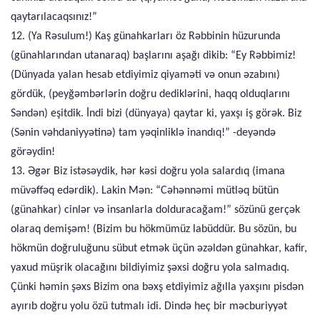
qaytarılacaqsınız!”
12. (Ya Rəsulum!) Kaş günahkarları öz Rəbbinin hüzurunda
(günahlarından utanaraq) başlarını aşağı dikib: “Ey Rəbbimiz!
(Dünyada yalan hesab etdiyimiz qiyaməti və onun əzabını)
gördük, (peyğəmbərlərin doğru dediklərini, haqq olduqlarını
Səndən) eşitdik. İndi bizi (dünyaya) qaytar ki, yaxşı iş görək. Biz
(Sənin vəhdaniyyətinə) tam yəqinliklə inandıq!” -deyəndə
görəydin!
13. Əgər Biz istəsəydik, hər kəsi doğru yola salardıq (imana
müvəffəq edərdik). Lakin Mən: “Cəhənnəmi mütləq bütün
(günahkar) cinlər və insanlarla dolduracağam!” sözünü gerçək
olaraq demişəm! (Bizim bu hökmümüz labüddür. Bu sözün, bu
hökmün doğruluğunu sübut etmək üçün əzəldən günahkar, kafir,
yaxud müşrik olacağını bildiyimiz şəxsi doğru yola salmadıq.
Çünki həmin şəxs Bizim ona bəxş etdiyimiz ağılla yaxşını pisdən
ayırıb doğru yolu özü tutmalı idi. Dində heç bir məcburiyyət