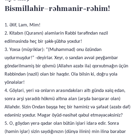
Bismillahir–rəhmanir-rəhim!
1. Əlif, Lam, Mim!
2. Kitabın (Quranın) aləmlərin Rəbbi tərəfindən nazil
edilməsində heç bir şəkk-şübhə yoxdur!
3. Yoxsa (müşriklər): “(Muhəmməd) onu özündən
uydurmuşdur!” -deyirlər. Xeyr, o səndən əvvəl peyğəmbər
göndərilməmiş bir qövmü (Allahın əzabı ilə) qorxutmağın üçün
Rəbbindən (nazil) olan bir haqdır. Ola bilsin ki, doğru yola
yönələlər!
4. Göyləri, yeri və onların arasındakıları altı gündə xəlq edən,
sonra ərşi yaradıb hökmü altına alan (ərşdə bərqərar olan)
Allahdır. Sizin Ondan başqa heç bir haminiz və şəfaət (əzabı dəf)
edəniniz yoxdur. Məgər öyüd-nəsihət qəbul etməyəcəksiniz?
5. O, göydən yerə qədər olan bütün işləri idarə edir. Sonra
(həmin işlər) sizin saydığınızın (dünya ilinin) min ilinə bərabər