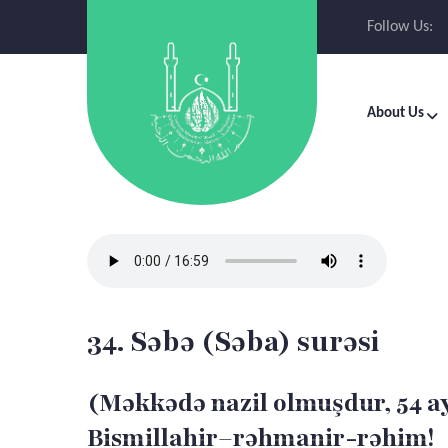
Follow Us:
About Us
34. Səbə (Səba) surəsi
(Məkkədə nazil olmuşdur, 54 a
Bismillahir–rəhmanir-rəhim!