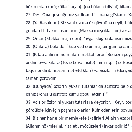
hökm edən (müşkülləri açan), (nə hökm etdiyini) bilən
27. De: “Ona qoşduğunuz şərikləri bir mənə göstərin. Xe
28. (Ya Rəsulum!) Biz səni (təkcə öz qövmünə deyil) bü
göndərdik. Lakin insanların (Məkkə müşriklərinin) əksər
29. Onlar (Məkkə müşrikləri): “Əgər doğru danışırsınızsa
30. (Onlara) belə de: “Sizə vəd olunmuş bir gün (qiyamət 
31. (Kitab əhlinin möminləri məkkəlilərə: “Biz sizin pey
ondan əvvəlkilərə (Tövrata və İncilə) inanırıq!” (Ya Rəs
təqsirləndirib məzəmmət etdikləri) və acizlərin (dünyada
zaman görəydin.
32. (Dünyada) özlərini yuxarı tutanlar da acizlərə belə
idiniz (könüllü surətdə küfrü qəbul etdiniz)”.
33. Acizlər özlərini yuxarı tutanlara deyərlər: “Xeyr, 
gördükdə için-için peşman olarlar. Küfr edənlərin boyun
34. Biz hər hansı bir məmləkətə (kafirləri Allahın əzab
(Allahın hökmlərini, risaləti, möcüzələri) inkar edirik!” -