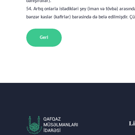
danışırdılar).
54. Artıq onlarla istədikləri şey (iman və tövbə) arası
bənzər kəslər (kafirlər) barəsində də belə edilmişdir. Çün
Geri
L