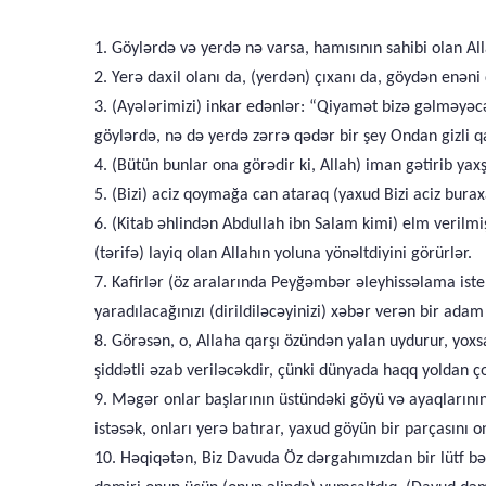
1. Göylərdə və yerdə nə varsa, hamısının sahibi olan A
2. Yerə daxil olanı da, (yerdən) çıxanı da, göydən enəni
3. (Ayələrimizi) inkar edənlər: “Qiyamət bizə gəlməyəcə
göylərdə, nə də yerdə zərrə qədər bir şey Ondan gizli q
4. (Bütün bunlar ona görədir ki, Allah) iman gətirib yax
5. (Bizi) aciz qoymağa can ataraq (yaxud Bizi aciz burax
6. (Kitab əhlindən Abdullah ibn Salam kimi) elm verilmi
(tərifə) layiq olan Allahın yoluna yönəltdiyini görürlər.
7. Kafirlər (öz aralarında Peyğəmbər əleyhissəlama iste
yaradılacağınızı (dirildiləcəyinizi) xəbər verən bir ada
8. Görəsən, o, Allaha qarşı özündən yalan uydurur, yoxsa 
şiddətli əzab veriləcəkdir, çünki dünyada haqq yoldan ç
9. Məgər onlar başlarının üstündəki göyü və ayaqlarının
istəsək, onları yerə batırar, yaxud göyün bir parçasını 
10. Həqiqətən, Biz Davuda Öz dərgahımızdan bir lütf bəxş