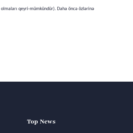
əri olmaları qeyri-mümkündür). Daha öncə özlərinə
Top News