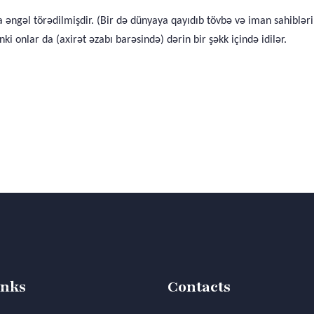
nda əngəl törədilmişdir. (Bir də dünyaya qayıdıb tövbə və iman sahibl
ki onlar da (axirət əzabı barəsində) dərin bir şəkk içində idilər.
inks
Contacts