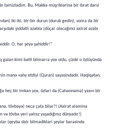
n təmizlədim. Bu, Məkkə müşriklərinə bir ibrət dərsi
n) iki-iki, bir-bir durun (durub gedin), sonra da bir
şıdakı şiddətli əzabla (düçar olacağınız axirət əzabı
ddir. O, hər şeyə şahiddir!”
qq gələn kimi batil bilmərrə yox oldu, çünki o özlüyündə
in mənə vəhy etdiyi (Quran) sayəsindədir. Həqiqətən,
ğa heç bir imkan yox, özləri də (Cəhənnəmə) yaxın bir
na, tövbəyə) necə çata bilər?! (Axirət aləminə
 və tövbə yeri yalnız yaşadığınız dünyadır!)
lar (qeybə dair bilmədikləri şeylər barəsində