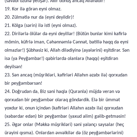
(savabı özünə yetişər). Axır dönüş ancaq Allahadır!
19. Kor ilə görən eyni olmaz.
20. Zülmətlə nur da (eyni deyildir)!
21. Kölgə (sərin) ilə isti (eyni olmaz).
22. Dirilərlə ölülər də eyni deyillər! (Bütün bunlar kimi kafirlə
mömin, küfrlə iman, Cəhənnəmlə Cənnət, batillə haqq da eyni
olmazlar!) Şübhəsiz ki, Allah dilədiyinə (ayələrini) eşitdirər. Sən
isə (ya Peyğəmbər!) qəbirlərdə olanlara (haqqı) eşitdirən
deyilsən!
23. Sən ancaq (müşrikləri, kafirləri Allahın əzabı ilə) qorxudan
bir peyğəmbərsən!
24. Doğrudan da, Biz səni haqla (Quranla) müjdə verən və
qorxudan bir peyğəmbər olaraq göndərdik. Elə bir ümmət
yoxdur ki, onun içindən (kafirləri Allahın əzabı ilə) qorxudan
(xəbərdar edən) bir peyğəmbər (yaxud alim) gəlib-getməsin!
25. Əgər onlar (Məkkə müşrikləri) səni yalançı saysalar (heç
ürəyini qısma). Onlardan əvvəlkilər də (öz peyğəmbərlərini)