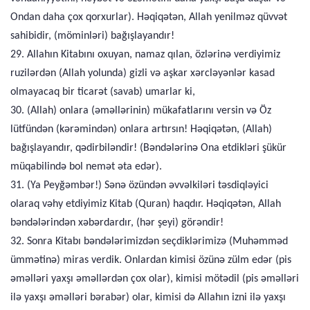
Ondan daha çox qorxurlar). Həqiqətən, Allah yenilməz qüvvət
sahibidir, (möminləri) bağışlayandır!
29. Allahın Kitabını oxuyan, namaz qılan, özlərinə verdiyimiz
ruzilərdən (Allah yolunda) gizli və aşkar xərcləyənlər kasad
olmayacaq bir ticarət (savab) umarlar ki,
30. (Allah) onlara (əməllərinin) mükafatlarını versin və Öz
lütfündən (kərəmindən) onlara artırsın! Həqiqətən, (Allah)
bağışlayandır, qədirbiləndir! (Bəndələrinə Ona etdikləri şükür
müqabilində bol nemət əta edər).
31. (Ya Peyğəmbər!) Sənə özündən əvvəlkiləri təsdiqləyici
olaraq vəhy etdiyimiz Kitab (Quran) haqdır. Həqiqətən, Allah
bəndələrindən xəbərdardır, (hər şeyi) görəndir!
32. Sonra Kitabı bəndələrimizdən seçdiklərimizə (Muhəmməd
ümmətinə) miras verdik. Onlardan kimisi özünə zülm edər (pis
əməlləri yaxşı əməllərdən çox olar), kimisi mötədil (pis əməlləri
ilə yaxşı əməlləri bərabər) olar, kimisi də Allahın izni ilə yaxşı