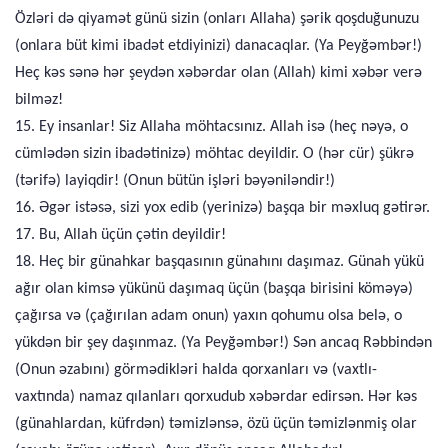
Özləri də qiyamət günü sizin (onları Allaha) şərik qoşduğunuzu
(onlara büt kimi ibadət etdiyinizi) danacaqlar. (Ya Peyğəmbər!)
Heç kəs sənə hər şeydən xəbərdar olan (Allah) kimi xəbər verə
bilməz!
15. Ey insanlar! Siz Allaha möhtacsınız. Allah isə (heç nəyə, o
cümlədən sizin ibadətinizə) möhtac deyildir. O (hər cür) şükrə
(tərifə) layiqdir! (Onun bütün işləri bəyəniləndir!)
16. Əgər istəsə, sizi yox edib (yerinizə) başqa bir məxluq gətirər.
17. Bu, Allah üçün çətin deyildir!
18. Heç bir günahkar başqasının günahını daşımaz. Günah yükü
ağır olan kimsə yükünü daşımaq üçün (başqa birisini köməyə)
çağırsa və (çağırılan adam onun) yaxın qohumu olsa belə, o
yükdən bir şey daşınmaz. (Ya Peyğəmbər!) Sən ancaq Rəbbindən
(Onun əzabını) görmədikləri halda qorxanları və (vaxtlı-
vaxtında) namaz qılanları qorxudub xəbərdar edirsən. Hər kəs
(günahlardan, küfrdən) təmizlənsə, özü üçün təmizlənmiş olar