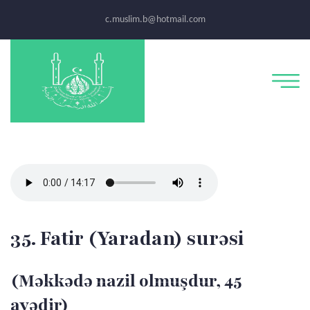
c.muslim.b@hotmail.com
35. Fatir (Yaradan) surəsi
(Məkkədə nazil olmuşdur, 45
ayədir)