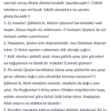
(axırda) ancaq Allaha döndəriləcəkdir (qayıdacaqdır)! (Təkzib
edənlərə cəza veriləcək, təkzib olunanlara isə yardım
göstəriləcəkdir!)
5. Ey insanlar! Şübhəsiz ki, Allahın (qiyamət barəsindəki) vədi
haqdır. Dünya həyatı sizi aldatmasın. O tovlayan (Şeytan) da sizi
tovlayıb yoldan çıxartmasın!
6. Həqiqətən, Şeytan sizin düşməninizdir, onu (özünüzə) düşmən
tutun. O özünə uyanları cəhənnəm əhli olmağa çağırır
7. Kafir olanları şiddətli əzab, iman gətirib yaxşı işlər görənləri
isə bağışlanma və böyük bir mükafat (Cənnət) gözləyir!
8. Pis əməli (Şeytan tərəfindən) özünə yaxşı göstərilib onu yaxşı
görən (Allahın doğru yola yönəltdiyi kimsəyə bənzərmi?!)
Şübhəsiz ki, Allah istədiyini zəlalətə, istədiyini də doğru yola
salar. (Ya Peyğəmbər!) Artıq onlara (Məkkə müşriklərinin haqq
yoldan azmalarına) görə özünü üzüb həlak etmə. Həqiqətən,
Allah onların nə etdiklərini biləndir!
9. Buludları hərəkətə gətirən küləkləri Allahdır göndərən! Biz (o