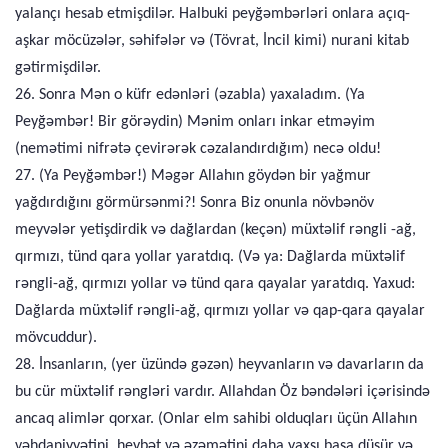
yalançı hesab etmişdilər. Halbuki peyğəmbərləri onlara açıq-
aşkar möcüzələr, səhifələr və (Tövrat, İncil kimi) nurani kitab
gətirmişdilər.
26. Sonra Mən o küfr edənləri (əzabla) yaxaladım. (Ya
Peyğəmbər! Bir görəydin) Mənim onları inkar etməyim
(nemətimi nifrətə çevirərək cəzalandırdığım) necə oldu!
27. (Ya Peyğəmbər!) Məgər Allahın göydən bir yağmur
yağdırdığını görmürsənmi?! Sonra Biz onunla növbənöv
meyvələr yetişdirdik və dağlardan (keçən) müxtəlif rəngli -ağ,
qırmızı, tünd qara yollar yaratdıq. (Və ya: Dağlarda müxtəlif
rəngli-ağ, qırmızı yollar və tünd qara qayalar yaratdıq. Yaxud:
Dağlarda müxtəlif rəngli-ağ, qırmızı yollar və qap-qara qayalar
mövcuddur).
28. İnsanların, (yer üzündə gəzən) heyvanların və davarların da
bu cür müxtəlif rəngləri vardır. Allahdan Öz bəndələri içərisində
ancaq alimlər qorxar. (Onlar elm sahibi olduqları üçün Allahın
vəhdaniyyətini, heybət və əzəmətini daha yaxşı başa düşür və