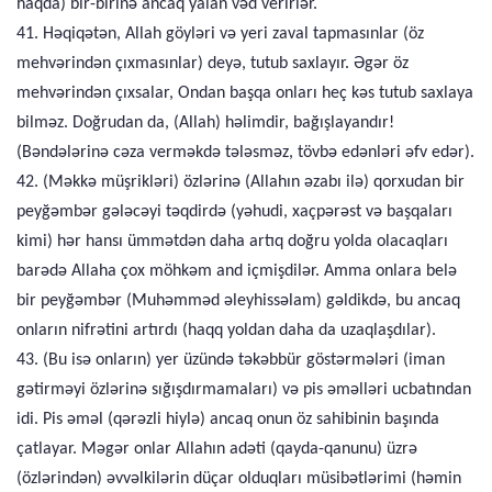
haqda) bir-birinə ancaq yalan vəd verirlər.
41. Həqiqətən, Allah göyləri və yeri zaval tapmasınlar (öz
mehvərindən çıxmasınlar) deyə, tutub saxlayır. Əgər öz
mehvərindən çıxsalar, Ondan başqa onları heç kəs tutub saxlaya
bilməz. Doğrudan da, (Allah) həlimdir, bağışlayandır!
(Bəndələrinə cəza verməkdə tələsməz, tövbə edənləri əfv edər).
42. (Məkkə müşrikləri) özlərinə (Allahın əzabı ilə) qorxudan bir
peyğəmbər gələcəyi təqdirdə (yəhudi, xaçpərəst və başqaları
kimi) hər hansı ümmətdən daha artıq doğru yolda olacaqları
barədə Allaha çox möhkəm and içmişdilər. Amma onlara belə
bir peyğəmbər (Muhəmməd əleyhissəlam) gəldikdə, bu ancaq
onların nifrətini artırdı (haqq yoldan daha da uzaqlaşdılar).
43. (Bu isə onların) yer üzündə təkəbbür göstərmələri (iman
gətirməyi özlərinə sığışdırmamaları) və pis əməlləri ucbatından
idi. Pis əməl (qərəzli hiylə) ancaq onun öz sahibinin başında
çatlayar. Məgər onlar Allahın adəti (qayda-qanunu) üzrə
(özlərindən) əvvəlkilərin düçar olduqları müsibətlərimi (həmin