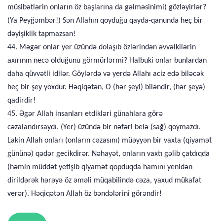
müsibətlərin onların öz başlarına da gəlməsinimi) gözləyirlər?
(Ya Peyğəmbər!) Sən Allahın qoyduğu qayda-qanunda heç bir
dəyişiklik tapmazsan!
44. Məgər onlar yer üzündə dolaşıb özlərindən əvvəlkilərin
axırının necə olduğunu görmürlərmi? Halbuki onlar bunlardan
daha qüvvətli idilər. Göylərdə və yerdə Allahı aciz edə biləcək
heç bir şey yoxdur. Həqiqətən, O (hər şeyi) biləndir, (hər şeyə)
qadirdir!
45. Əgər Allah insanları etdikləri günahlara görə
cəzalandırsaydı, (Yer) üzündə bir nəfəri belə (sağ) qoymazdı.
Lakin Allah onları (onların cəzasını) müəyyən bir vaxta (qiyamət
gününə) qədər gecikdirər. Nəhayət, onların vaxtı gəlib çatdıqda
(həmin müddət yetişib qiyamət qopduqda hamını yenidən
dirildərək hərəyə öz əməli müqabilində cəza, yaxud mükafat
verər). Həqiqətən Allah öz bəndələrini görəndir!