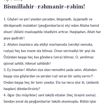
Bismillahir–rəhmanir-rəhim!
1. Göyləri və yeri yoxdan yaradan, ikiqanadlı, üçqanadlı və
dördqanadlı mələkləri (peyğəmbərlərə) elçi edən Allaha həmd
olsun! (Allah) məxluqatda istədiyini artırar. Həqiqətən, Allah hər
şeyə qadirdir!
2. Allahın insanlara əta etdiyi mərhəmətə (verdiyi nemətə,
ruziyə) heç kəs mane ola bilməz. Onun vermədiyi bir şeyi də
Özündən başqa heç kəs göndərə (verə) bilməz. O, yenilməz
qüvvət sahibi, hikmət sahibidir!
3. Ey insanlar! Allahın sizə olan nemətini yada salın. Allahdan
başqa sizə göylərdən və yerdən ruzi verən bir xaliq varmı?!
Ondan başqa heç bir tanrı yoxdur. Elə isə necə olur ki, (aldanıb
haqdan) döndərilirsiniz?
4. Əgər (bu müşriklər) səni təkzib etsələr (heç ürəyini sıxma).
Səndən əvvəl də peyğəmbərlər təkzib olunmuşdu. Bütün işlər