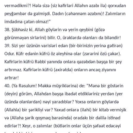
vermədikmi?! Hələ sizə (siz kafirləri Allahın əzabı ilə) qorxudan
peyğəmbər də gəlmişdi. Dadın (cəhənnəm əzabını)! Zalımların
imdadına çatan olmaz!”
38. Şübhəsiz ki, Allah göylərin və yerin qeybini (gözə
görünməyən sirlərini) bilir. O, ürəklərdə olanları da biləndir!
39. Sizi yer üzünün varisləri edən (bir-birinizin yerinə gətirən)
Odur. Küfr edənin küfrü öz əleyhinə olar (zərərini özü çəkər).
Kafirlərin küfrü Rəbbi yanında onlara qəzəbdən başqa bir şey
artırmaz. Kafirlərin küfrü (axirətdə) onların ancaq ziyanını
artırar!
40. (Ya Rəsulum! Məkkə müşriklərinə) de: “Mənə bir göstərin
(deyin) görüm, Allahdan başqa ibadət etdikləriniz yerdən (yer
üzündə olanlardan) nəyi yaradıblar? Yoxsa onların göylərdə
(Allahla) bir şərikliyi var? Yaxud onlara (ilahi) bir kitab vermişik
və (Allaha şərik qoşmaq barəsində) oradakı bir dəlilə istinad
edirlər?! Xeyr, o zalımlar (bütlərin onlar üçün şəfaət edəcəyi