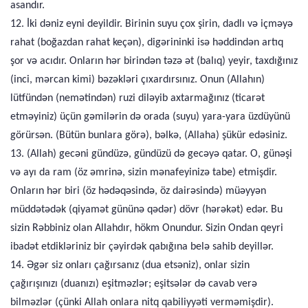
asandır.
12. İki dəniz eyni deyildir. Birinin suyu çox şirin, dadlı və içməyə
rahat (boğazdan rahat keçən), digərininki isə həddindən artıq
şor və acıdır. Onların hər birindən təzə ət (balıq) yeyir, taxdığınız
(inci, mərcan kimi) bəzəkləri çıxardırsınız. Onun (Allahın)
lütfündən (nemətindən) ruzi diləyib axtarmağınız (ticarət
etməyiniz) üçün gəmilərin də orada (suyu) yara-yara üzdüyünü
görürsən. (Bütün bunlara görə), bəlkə, (Allaha) şükür edəsiniz.
13. (Allah) gecəni gündüzə, gündüzü də gecəyə qatar. O, günəşi
və ayı da ram (öz əmrinə, sizin mənafeyinizə tabe) etmişdir.
Onların hər biri (öz hədəqəsində, öz dairəsində) müəyyən
müddətədək (qiyamət gününə qədər) dövr (hərəkət) edər. Bu
sizin Rəbbiniz olan Allahdır, hökm Onundur. Sizin Ondan qeyri
ibadət etdikləriniz bir çəyirdək qabığına belə sahib deyillər.
14. Əgər siz onları çağırsanız (dua etsəniz), onlar sizin
çağırışınızı (duanızı) eşitməzlər; eşitsələr də cavab verə
bilməzlər (çünki Allah onlara nitq qabiliyyəti verməmişdir).