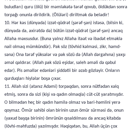
buludları) quru (ölü) bir məmləkətə tərəf qovub, öldükdən sonra
torpağı onunla dirildirik. (Ölüləri) diriltmək də belədir!
10. Hər kəs (dünyada) izzət-qüdrət (şərəf-şan) istəsə, (bilsin ki,
dünyada da, axirətdə də) bütün izzət-qüdrət (şərəf-şan) ancaq
Allaha məxsusdur. (Buna yalnız Allaha itaət və ibadət etməklə
nail olmaq mümkündür). Pak söz (tövhid kəlməsi, zikr, həmd-
səna) Ona tərəf yüksələr və pak sözü də (Allah dərgahına) yaxşı
əməl qaldırar. (Allah pak sözü eşidər, saleh əməli də qəbul
edər). Pis əməllər edənləri şiddətli bir əzab gözləyir. Onların
qurduqları hiylələr boşa çıxar.
11. Allah sizi (atanız Adəmi) torpaqdan, sonra nütfədən xəlq
etmiş, sonra da sizi (kişi və qadın olmaqla) cüt-cüt yaratmışdır.
O bilmədən heç bir qadın hamilə olmaz və bari-həmlini yerə
qoymaz. Ömür sahibi olan birinin uzun ömür sürməsi də, onun
(yaxud başqa birinin) ömrünün qısaldılması da ancaq kitabda
(lövhi-məhfuzda) yazılmışdır. Həqiqətən, bu, Allah üçün çox