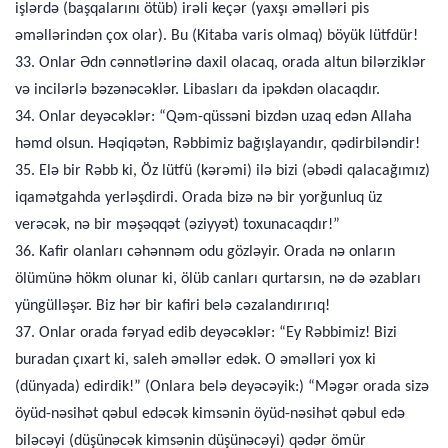
işlərdə (başqalarını ötüb) irəli keçər (yaxşı əməlləri pis
əməllərindən çox olar). Bu (Kitaba varis olmaq) böyük lütfdür!
33. Onlar Ədn cənnətlərinə daxil olacaq, orada altun bilərziklər
və incilərlə bəzənəcəklər. Libasları da ipəkdən olacaqdır.
34. Onlar deyəcəklər: “Qəm-qüssəni bizdən uzaq edən Allaha
həmd olsun. Həqiqətən, Rəbbimiz bağışlayandır, qədirbiləndir!
35. Elə bir Rəbb ki, Öz lütfü (kərəmi) ilə bizi (əbədi qalacağımız)
iqamətgahda yerləşdirdi. Orada bizə nə bir yorğunluq üz
verəcək, nə bir məşəqqət (əziyyət) toxunacaqdır!”
36. Kafir olanları cəhənnəm odu gözləyir. Orada nə onların
ölümünə hökm olunar ki, ölüb canları qurtarsın, nə də əzabları
yüngülləşər. Biz hər bir kafiri belə cəzalandırırıq!
37. Onlar orada fəryad edib deyəcəklər: “Ey Rəbbimiz! Bizi
buradan çıxart ki, saleh əməllər edək. O əməlləri yox ki
(dünyada) edirdik!” (Onlara belə deyəcəyik:) “Məgər orada sizə
öyüd-nəsihət qəbul edəcək kimsənin öyüd-nəsihət qəbul edə
biləcəyi (düşünəcək kimsənin düşünəcəyi) qədər ömür