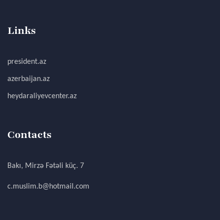
Links
president.az
azerbaijan.az
heydaraliyevcenter.az
Contacts
Bakı, Mirzə Fətəli küç. 7
c.muslim.b@hotmail.com