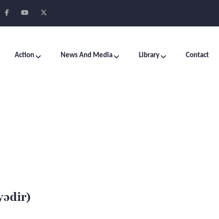
Action
News And Media
Library
Contact
yədir)