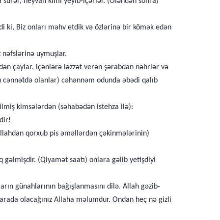
a sürər, heyvan kimi yeyib-içərlər. (Öləndən sonra)
i ki, Biz onları məhv etdik və özlərinə bir kömək edən
z nəfslərinə uymuşlar.
n çaylar, içənlərə ləzzət verən şərabdan nəhrlər və
bu cənnətdə olanlar) cəhənnəm odunda əbədi qalıb
rilmiş kimsələrdən (səhabədən istehza ilə):
dir!
 Allahdan qorxub pis əməllərdən çəkinmələrinin)
 gəlmişdir. (Qiyamət saatı) onlara gəlib yetişdiyi
arın günahlarının bağışlanmasını dilə. Allah gəzib-
 harada olacağınız Allaha məlumdur. Ondan heç nə gizli