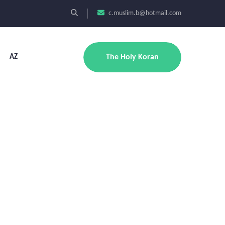
c.muslim.b@hotmail.com
AZ
The Holy Koran