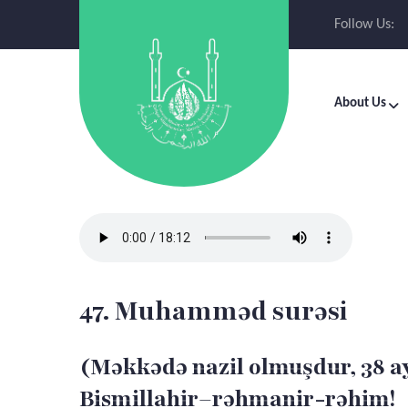
Follow Us:
About Us
47. Muhamməd surəsi
(Məkkədə nazil olmuşdur, 38 a
Bismillahir–rəhmanir-rəhim!