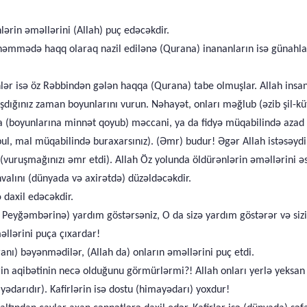
lərin əməllərini (Allah) puç edəcəkdir.
həmmədə haqq olaraq nazil edilənə (Qurana) inananların isə günahlar
nlər isə öz Rəbbindən gələn haqqa (Qurana) tabe olmuşlar. Allah insan
şdığınız zaman boyunlarını vurun. Nəhayət, onları məğlub (əzib şil-küt
(boyunlarına minnət qoyub) məccani, ya da fidyə müqabilində azad edi
l, mal müqabilində buraxarsınız). (Əmr) budur! Əgər Allah istəsəydi
n (vuruşmağınızı əmr etdi). Allah Öz yolunda öldürənlərin əməllərini ə
hvalını (dünyada və axirətdə) düzəldəcəkdir.
 daxil edəcəkdir.
 və Peyğəmbərinə) yardım göstərsəniz, O da sizə yardım göstərər və si
əllərini puça çıxardar!
uranı) bəyənmədilər, (Allah da) onların əməllərini puç etdi.
n aqibətinin necə olduğunu görmürlərmi?! Allah onları yerlə yeksan et
ədarıdır). Kafirlərin isə dostu (himayədarı) yoxdur!