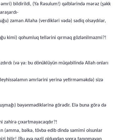
 əmri) bildirildi, (Ya Rəsulum!) qəlblərində mərəz (şəkk
araşardı-
uğu) zaman Allaha (verdikləri vədə) sadiq olsaydılar,
uğu kimi) qohumluq tellərini qırmaq gözlənilməzmi?!
azdırdı (və ya: bu dönüklüyün müqabilində Allah onları
əleyhissəlamın əmrlərini yerinə yetirməməkdə) sizə
uruşmağı) bəyənmədiklərinə görədir. Elə buna görə də
ini zahirə çıxartmayacaqdır?!
dın (amma, bəlkə, tövbə edib dində səmimi olsunlar
nizi bilir! (Bu ayə nazil olduqdan sonra tanınmayan