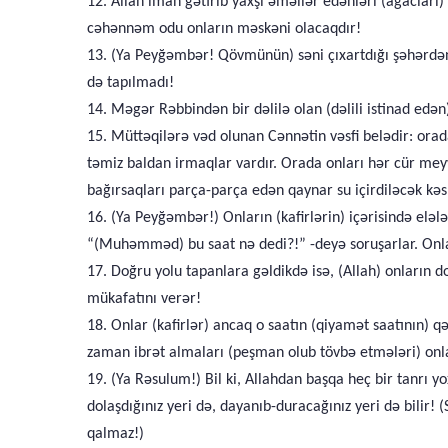
12. Allah iman gətirib yaxşı əməllər edənləri (ağacları)
cəhənnəm odu onların məskəni olacaqdır!
13. (Ya Peyğəmbər! Qövmünün) səni çıxartdığı şəhərdən (
də tapılmadı!
14. Məgər Rəbbindən bir dəlilə olan (dəlili istinad edən
15. Müttəqilərə vəd olunan Cənnətin vəsfi belədir: or
təmiz baldan irmaqlar vardır. Orada onları hər cür me
bağırsaqları parça-parça edən qaynar su içirdiləcək kəsl
16. (Ya Peyğəmbər!) Onların (kafirlərin) içərisində eləl
“(Muhəmməd) bu saat nə dedi?!” -deyə soruşarlar. Onla
17. Doğru yolu tapanlara gəldikdə isə, (Allah) onların 
mükafatını verər!
18. Onlar (kafirlər) ancaq o saatın (qiyamət saatının) q
zaman ibrət almaları (peşman olub tövbə etmələri) onl
19. (Ya Rəsulum!) Bil ki, Allahdan başqa heç bir tanrı 
dolaşdığınız yeri də, dayanıb-duracağınız yeri də bilir
qalmaz!)