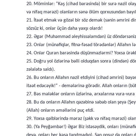
20. Möminlər: “Kaş (cihad barəsində) bir surə nazil olay
və nifaq mərəzi) olanların sənə ölüm qorxusundan bayıl
21. İtaət etmək və gözəl bir söz demək (sənin əmrini di
sözsüz ki, onlar üçün daha yaxşı olardı!
22. Əgər (Muhəmməd əleyhissəlamdan) üz döndərsəniz, s
23. Onlar (münafiqlər, fitnə-fəsad törədənlər) Allahın lən
24. Onlar Quran barəsində düşünməzlərmi? Yoxsa ürəkləri
25. Doğru yol özlərinə bəlli olduqdan sonra (dindən) dö
zəlalətə saldı).
26. Bu onların Allahın nazil etdiyini (cihad əmrini) b
itaət edəcəyik!” - demələrinə görədir. Allah onların (bütün
27. Bəs mələklər onların üzlərinə, arxalarına vura-vura
28. Bu da onların Allahın qəzəbinə səbəb olan şeyə (Şe
(Allah) onların əməllərini puç etdi.
29. Yoxsa qəlblərində mərəz (şəkk və nifaq mərəzi) olanl
30. (Ya Peyğəmbər!) Əgər Biz istəsəydik, onları (münaf
deyə, onları heç kəsə tanıtmadıq). Sən onsuz da onları d