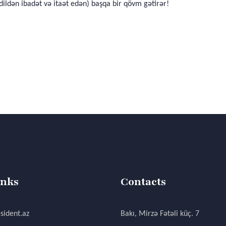
-dildən ibadət və itaət edən) başqa bir qövm gətirər!
inks
Contacts
sident.az
Bakı, Mirzə Fətəli küç. 7