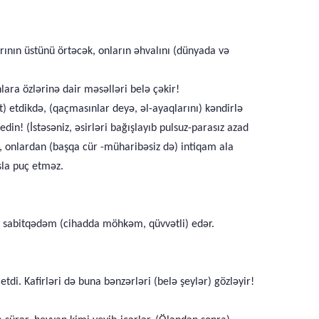
ının üstünü örtəcək, onların əhvalını (dünyada və
lara özlərinə dair məsəlləri belə çəkir!
) etdikdə, (qaçmasınlar deyə, əl-ayaqlarını) kəndirlə
n! (İstəsəniz, əsirləri bağışlayıb pulsuz-parasız azad
, onlardan (başqa cür -müharibəsiz də) intiqam ala
sla puç etməz.
zi sabitqədəm (cihadda möhkəm, qüvvətli) edər.
di. Kafirləri də buna bənzərləri (belə şeylər) gözləyir!