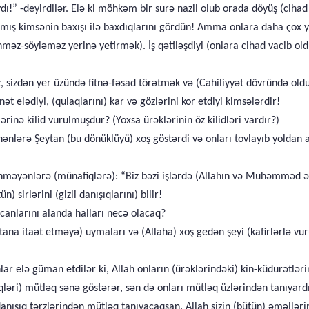
dı!” -deyirdilər. Elə ki möhkəm bir surə nazil olub orada döyüş (cihad
mış kimsənin baxışı ilə baxdıqlarını gördün! Amma onlara daha çox y
nməz-söyləməz yerinə yetirmək). İş qətiləşdiyi (onlara cihad vacib old
izdən yer üzündə fitnə-fəsad törətmək və (Cahiliyyət dövründə old
ət elədiyi, (qulaqlarını) kar və gözlərini kor etdiyi kimsələrdir!
nə kilid vurulmuşdur? (Yoxsa ürəklərinin öz kilidləri vardır?)
nənlərə Şeytan (bu dönüklüyü) xoş göstərdi və onları tovlayıb yoldan 
əyənməyənlərə (münafiqlərə): “Biz bəzi işlərdə (Allahın və Muhəmməd 
) sirlərini (gizli danışıqlarını) bilir!
 canlarını alanda halları necə olacaq?
ytana itaət etməyə) uymaları və (Allaha) xoş gedən şeyi (kafirlərlə v
ar elə güman etdilər ki, Allah onların (ürəklərindəki) kin-küdurətlər
iqləri) mütləq sənə göstərər, sən də onları mütləq üzlərindən tanıyar
anışıq tərzlərindən mütləq tanıyacaqsan. Allah sizin (bütün) əməlləri