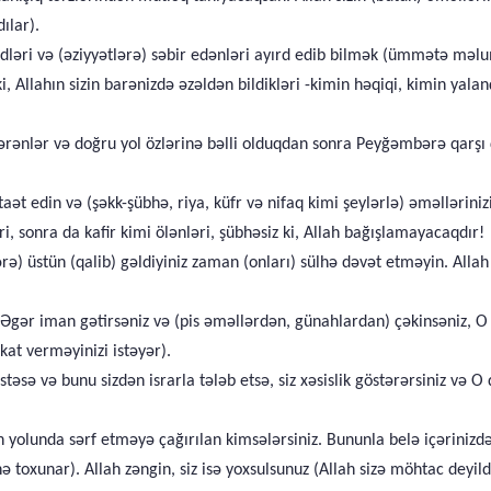
ılar).
idləri və (əziyyətlərə) səbir edənləri ayırd edib bilmək (ümmətə məl
ki, Allahın sizin barənizdə əzəldən bildikləri -kimin həqiqi, kimin y
ndərənlər və doğru yol özlərinə bəlli olduqdan sonra Peyğəmbərə qarşı ç
aət edin və (şəkk-şübhə, riya, küfr və nifaq kimi şeylərlə) əməllərini
ri, sonra da kafir kimi ölənləri, şübhəsiz ki, Allah bağışlamayacaqdır!
rə) üstün (qalib) gəldiyiniz zaman (onları) sülhə dəvət etməyin. Allah s
 Əgər iman gətirsəniz və (pis əməllərdən, günahlardan) çəkinsəniz, O s
kat verməyinizi istəyər).
təsə və bunu sizdən israrla tələb etsə, siz xəsislik göstərərsiniz və O 
lah yolunda sərf etməyə çağırılan kimsələrsiniz. Bununla belə içərinizdə
ünə toxunar). Allah zəngin, siz isə yoxsulsunuz (Allah sizə möhtac deyi