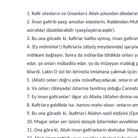
1. Kafir olanların və (insanları) Allah yolundan döndərən
2. İman gətirib yaxşı əməllər edənlərin, Rəbbindən Mu
axirətdə) düzəldəcəkdir (yaxşılaşdıracaqdır).
3. Bu ona görədir ki, kafirlər batilə uymuş, iman gətirə
4. (Ey möminlər!) Kafirlərlə (döyüş meydanında) qarşıla
möhkəm bağlayın. Sonra da müharibə bitdikdə onları ya 
edər, ya onları mübadilə edər, ya da müəyyən məbləğ pu
bilərdi. Lakin O sizi bir-birinizlə imtahana çəkmək üçü
5. (Allah) onları doğru yola müvəffəq edəcək, onların ə
6. Və onları (dünyada) özlərinə tanıtmış olduğu Cənnətə
7. Ey iman gətirənlər! Əgər siz Allaha (Allahın dininə
8. Kafirlərə gəldikdə isə -hamısı məhv olsun -onların əm
9. Bu ona görədir ki, (kafirlər) Allahın nazil etdiyini (Q
10. Məgər onlar yer üzünü dolaşıb özlərindən əvvəlkiləri
11. Ona görə ki, Allah iman gətirənlərin dostudur (himay