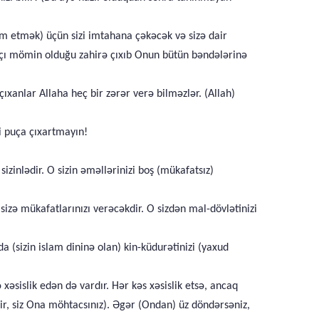
um etmək) üçün sizi imtahana çəkəcək və sizə dair
alançı mömin olduğu zahirə çıxıb Onun bütün bəndələrinə
ıxanlar Allaha heç bir zərər verə bilməzlər. (Allah)
zi puça çıxartmayın!
izinlədir. O sizin əməllərinizi boş (mükafatsız)
izə mükafatlarınızı verəcəkdir. O sizdən mal-dövlətinizi
da (sizin islam dininə olan) kin-küdurətinizi (yaxud
 xəsislik edən də vardır. Hər kəs xəsislik etsə, ancaq
ldir, siz Ona möhtacsınız). Əgər (Ondan) üz döndərsəniz,