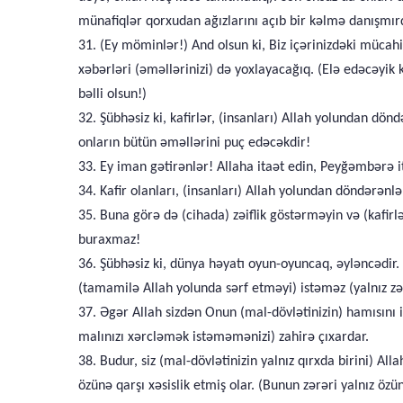
münafiqlər qorxudan ağızlarını açıb bir kəlmə danışmırd
31. (Ey möminlər!) And olsun ki, Biz içərinizdəki mücah
xəbərləri (əməllərinizi) də yoxlayacağıq. (Elə edəcəyik 
bəlli olsun!)
32. Şübhəsiz ki, kafirlər, (insanları) Allah yolundan dö
onların bütün əməllərini puç edəcəkdir!
33. Ey iman gətirənlər! Allaha itaət edin, Peyğəmbərə it
34. Kafir olanları, (insanları) Allah yolundan döndərənlə
35. Buna görə də (cihada) zəiflik göstərməyin və (kafirlə
buraxmaz!
36. Şübhəsiz ki, dünya həyatı oyun-oyuncaq, əyləncədir.
(tamamilə Allah yolunda sərf etməyi) istəməz (yalnız zə
37. Əgər Allah sizdən Onun (mal-dövlətinizin) hamısını is
malınızı xərcləmək istəməmənizi) zahirə çıxardar.
38. Budur, siz (mal-dövlətinizin yalnız qırxda birini) Al
özünə qarşı xəsislik etmiş olar. (Bunun zərəri yalnız öz