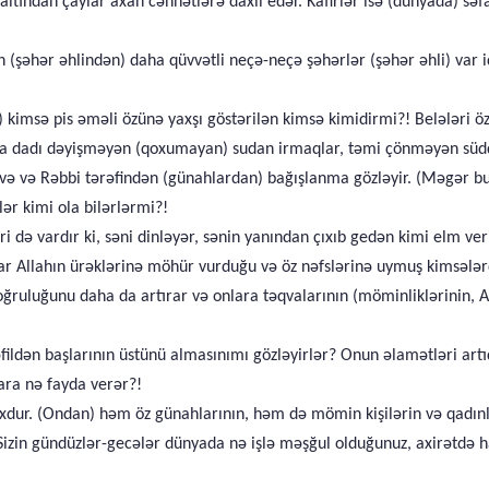
 altından çaylar axan cənnətlərə daxil edər. Kafirlər isə (dünyada) səf
şəhər əhlindən) daha qüvvətli neçə-neçə şəhərlər (şəhər əhli) var id
) kimsə pis əməli özünə yaxşı göstərilən kimsə kimidirmi?! Belələri ö
ada dadı dəyişməyən (qoxumayan) sudan irmaqlar, təmi çönməyən süddə
yvə və Rəbbi tərəfindən (günahlardan) bağışlanma gözləyir. (Məgər 
ər kimi ola bilərlərmi?!
əri də vardır ki, səni dinləyər, sənin yanından çıxıb gedən kimi elm ve
r Allahın ürəklərinə möhür vurduğu və öz nəfslərinə uymuş kimsələr
doğruluğunu daha da artırar və onlara təqvalarının (möminliklərinin,
əfildən başlarının üstünü almasınımı gözləyirlər? Onun əlamətləri artıq
ara nə fayda verər?!
yoxdur. (Ondan) həm öz günahlarının, həm də mömin kişilərin və qadınl
! (Sizin gündüzlər-gecələr dünyada nə işlə məşğul olduğunuz, axirətdə