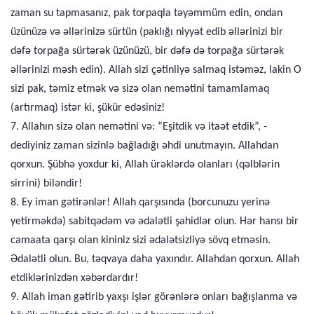
zaman su tapmasanız, pak torpaqla təyəmmüm edin, ondan
üzünüzə və əllərinizə sürtün (paklığı niyyət edib əllərinizi bir
dəfə torpağa sürtərək üzünüzü, bir dəfə də torpağa sürtərək
əllərinizi məsh edin). Allah sizi çətinliyə salmaq istəməz, lakin O
sizi pak, təmiz etmək və sizə olan nemətini tamamlamaq
(artırmaq) istər ki, şükür edəsiniz!
7. Allahın sizə olan nemətini və: “Eşitdik və itaət etdik”, -
dediyiniz zaman sizinlə bağladığı əhdi unutmayın. Allahdan
qorxun. Şübhə yoxdur ki, Allah ürəklərdə olanları (qəlblərin
sirrini) biləndir!
8. Ey iman gətirənlər! Allah qarşısında (borcunuzu yerinə
yetirməkdə) sabitqədəm və ədalətli şahidlər olun. Hər hansı bir
camaata qarşı olan kininiz sizi ədalətsizliyə sövq etməsin.
Ədalətli olun. Bu, təqvaya daha yaxındır. Allahdan qorxun. Allah
etdiklərinizdən xəbərdardır!
9. Allah iman gətirib yaxşı işlər görənlərə onları bağışlanma və