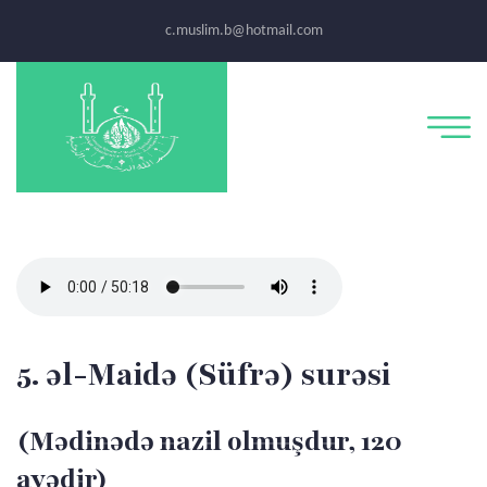
c.muslim.b@hotmail.com
5. əl-Maidə (Süfrə) surəsi
(Mədinədə nazil olmuşdur, 120
ayədir)