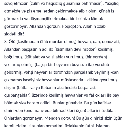
sövq etməsin (zülm və haqsızlıq günahına batırmasın). Yaxşılıq
etməkdə və pis əməllərdən çəkinməkdə əlbir olun, günah iş
görməkdə və düşmənçilik etməkdə bir-birinizə kömək
göstərməyin. Allahdan qorxun. Həqiqətən, Allahın əzabı
şiddətlidir!
3. Ölü (kəsilmədən ölüb murdar olmuş) heyvan, qan, donuz əti,
Allahdan başqasının adı ilə (bismillah deyilmədən) kəsilmiş,
boğulmuş, (küt alət və ya silahla) vurulmuş, (bir yerdən)
yıxılaraq ölmüş, (başqa bir heyvanın buynuzu ilə) vurulub
gəbərmiş, vəhşi heyvanlar tərəfindən parçalanıb yeyilmiş -canı
çıxmamış kəsdiyiniz heyvanlar müstəsnadır - dikinə qoyulmuş
daşlar (bütlər və ya Kəbənin ətrafındakı bütpərəst
qurbangahlar) üzərində kəsilmiş heyvanlar və fal oxları ilə pay
bölmək sizə haram edildi. Bunlar günahdır. Bu gün kafirlər
dininizdən (onu məhv edə bilmədikləri üçün) əllərini üzdülər.
Onlardan qorxmayın, Məndən qorxun! Bu gün dininizi sizin üçün
kamil etdim, sizə olan nemətimi (Məkkənin fəthi, islamın