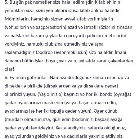
5. Bu gün pak nemətlər sizə halal edilmişdir. Kitab əhlinin
yeməkləri sizə, sizin yeməkləriniz isə kitab əhlinə halaldır.
Möminlərin, həmçinin sizdən əvvəl kitab verilmişlərin
(yəhudilərin və xaçpərəstlərin) azad və ismətli (özlərini zinadan
və nəfslərini haram şeylərdən qoruyan) qadınları mehrlərini
verdiyiniz, namuslu olub zina etmədiyiniz və aşna
saxlamadığınız təqdirdə (evlənmək üçün) sizə halaldır. İmanı
dananın bütün işləri boşa çıxar və o, axirətdə zərər çəkənlərdən
olar!
6. Ey iman gətirənlər! Namaza durduğunuz zaman üzünüzü və
dirsəklərlə birlikdə (dirsəklərdən və ya dirsəklərə qədər)
əllərinizi yuyun. (Yaş əlinizlə) başınızı və hər iki bəndə (oynağa)
qədər ayaqlarınızı məsh edin (və ya: başınızı məsh edin,
ayaqlarınızı isə hər iki topuğa qədər yuyun). Əgər cünub
(murdar) olmusunuzsa, qüsl edin (bədəninizi başdan ayağa
qədər yuyub təmizləyin). Xəstələndiyiniz, səfərdə olduğunuz,
ayaq yolundan gəldiyiniz və ya qadınlarla yaxınlıq etdiyiniz