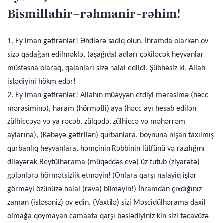
Bismillahir–rəhmanir-rəhim!
1. Ey iman gətirənlər! Əhdlərə sadiq olun. İhramda olarkən ov
sizə qadağan edilməklə, (aşağıda) adları çəkiləcək heyvanlar
müstəsna olaraq, qalanları sizə halal edildi. Şübhəsiz ki, Allah
istədiyini hökm edər!
2. Ey iman gətirənlər! Allahın müəyyən etdiyi mərasimə (həcc
mərasiminə), haram (hörmətli) aya (həcc ayı hesab edilən
zülhiccəyə və ya rəcəb, zülqədə, zülhiccə və məhərrəm
aylarına), (Kəbəyə gətirilən) qurbanlara, boynuna nişan taxılmış
qurbanlıq heyvanlara, həmçinin Rəbbinin lütfünü və razılığını
diləyərək Beytülhərama (müqəddəs evə) üz tutub (ziyarətə)
gələnlərə hörmətsizlik etməyin! (Onlara qarşı nalayiq işlər
görməyi özünüzə halal (rəva) bilməyin!) İhramdan çıxdığınız
zaman (istəsəniz) ov edin. (Vaxtilə) sizi Məscidülhərama daxil
olmağa qoymayan camaata qarşı bəslədiyiniz kin sizi təcavüzə