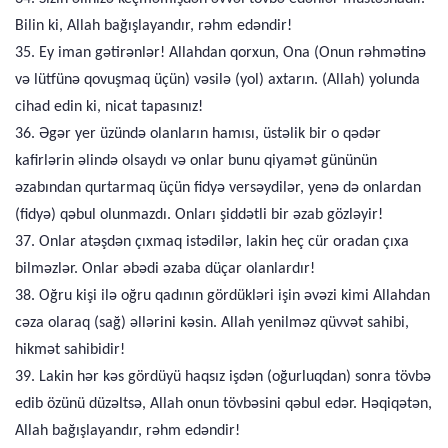
Bilin ki, Allah bağışlayandır, rəhm edəndir!
35. Ey iman gətirənlər! Allahdan qorxun, Ona (Onun rəhmətinə
və lütfünə qovuşmaq üçün) vəsilə (yol) axtarın. (Allah) yolunda
cihad edin ki, nicat tapasınız!
36. Əgər yer üzündə olanların hamısı, üstəlik bir o qədər
kafirlərin əlində olsaydı və onlar bunu qiyamət gününün
əzabından qurtarmaq üçün fidyə versəydilər, yenə də onlardan
(fidyə) qəbul olunmazdı. Onları şiddətli bir əzab gözləyir!
37. Onlar atəşdən çıxmaq istədilər, lakin heç cür oradan çıxa
bilməzlər. Onlar əbədi əzaba düçar olanlardır!
38. Oğru kişi ilə oğru qadının gördükləri işin əvəzi kimi Allahdan
cəza olaraq (sağ) əllərini kəsin. Allah yenilməz qüvvət sahibi,
hikmət sahibidir!
39. Lakin hər kəs gördüyü haqsız işdən (oğurluqdan) sonra tövbə
edib özünü düzəltsə, Allah onun tövbəsini qəbul edər. Həqiqətən,
Allah bağışlayandır, rəhm edəndir!