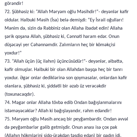
görəndir!
72. Şübhəsiz ki: “Allah Məryəm oğlu Məsihdir!”- deyənlər kafir
oldular. Halbuki Məsih (İsa) belə demişdi: “Ey İsrail oğulları!
Mənim də, sizin də Rəbbiniz olan Allaha ibadət edin! Allaha
şərik qoşana Allah, şübhəsiz ki, Cənnəti haram edər. Onun
düşəcəyi yer Cəhənnəmdir. Zalımların heç bir köməkçisi
yoxdur!”
73. “Allah üçün (üç ilahın) üçüncüsüdür!”- deyənlər, əlbəttə,
kafir olmuşlar. Halbuki bir olan Allahdan başqa heç bir tanrı
yoxdur. Əgər onlar dediklərinə son qoymasalar, onlardan kafir
olanlara, şübhəsiz ki, şiddətli bir əzab üz verəcəkdir
(toxunacaqdır).
74. Məgər onlar Allaha tövbə edib Ondan bağışlanmalarını
istəməyəcəklər? Allah ki bağışlayandır, rəhm edəndir!
75. Məryəm oğlu Məsih ancaq bir peyğəmbərdir. Ondan əvvəl
də peyğəmbərlər gəlib getmişdir. Onun anası isə çox pak
(Allahın hökmlərini sidq-ürəkdən təsdiq edən) bir qadın idi.