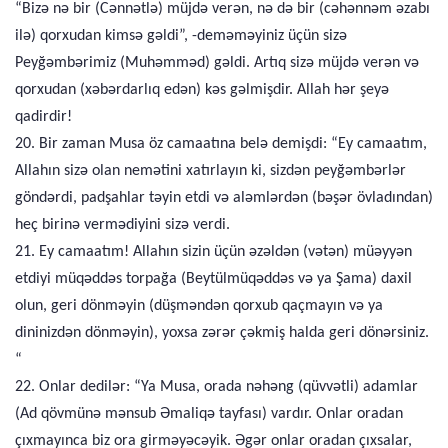
“Bizə nə bir (Cənnətlə) müjdə verən, nə də bir (cəhənnəm əzabı
ilə) qorxudan kimsə gəldi”, -deməməyiniz üçün sizə
Peyğəmbərimiz (Muhəmməd) gəldi. Artıq sizə müjdə verən və
qorxudan (xəbərdarlıq edən) kəs gəlmişdir. Allah hər şeyə
qadirdir!
20. Bir zaman Musa öz camaatına belə demişdi: “Ey camaatım,
Allahın sizə olan nemətini xatırlayın ki, sizdən peyğəmbərlər
göndərdi, padşahlar təyin etdi və aləmlərdən (bəşər övladından)
heç birinə vermədiyini sizə verdi.
21. Ey camaatım! Allahın sizin üçün əzəldən (vətən) müəyyən
etdiyi müqəddəs torpağa (Beytülmüqəddəs və ya Şama) daxil
olun, geri dönməyin (düşməndən qorxub qaçmayın və ya
dininizdən dönməyin), yoxsa zərər çəkmiş halda geri dönərsiniz.
“
22. Onlar dedilər: “Ya Musa, orada nəhəng (qüvvətli) adamlar
(Ad qövmünə mənsub Əmaliqə tayfası) vardır. Onlar oradan
çıxmayınca biz ora girməyəcəyik. Əgər onlar oradan çıxsalar,