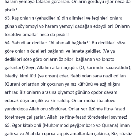
haram yeməyə tələsən görərsən. Onların gördüyü işlər necə də
pisdir!
63. Kaş onların (yəhudilərin) din alimləri və fəqihləri onlara
günah söyləməyi və haram yeməyi qadağan edəydilər! Onların
törətdiyi əməllər necə də pisdir!
64. Yəhudilər dedilər: “Allahın əli bağlıdır!” Bu dedikləri sözə
görə onların öz əlləri bağlandı və lənətə gəldilər. (Və ya
dedikləri sözə görə onların öz əlləri bağlansın və lənətə
gəlsinlər!) Xeyr, Allahın əlləri açıqdır. (O, kərimdir, səxavətlidir),
istədiyi kimi lütf (və ehsan) edər. Rəbbindən sənə nazil edilən
(Quran) onlardan bir çoxunun yalnız küfrünü və azğınlığını
artırar. Biz onların arasına qiyamət gününə qədər davam
edəcək düşmənçilik və kin saldıq. Onlar müharibə alovu
yandırdıqca Allah onu söndürər. Onlar yer üzündə fitnə-fəsad
törətməyə çalışarlar. Allah isə fitnə-fəsad törədənləri sevməz!
65. Əgər kitab əhli (Muhəmməd peyğəmbərə və Qurana) iman
gətirsə və Allahdan qorxaraq pis əməllərdən çəkinsə, Biz, sözsüz