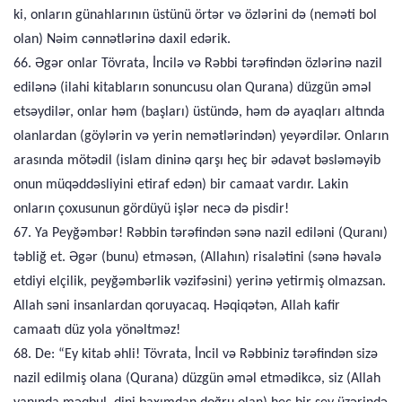
ki, onların günahlarının üstünü örtər və özlərini də (neməti bol
olan) Nəim cənnətlərinə daxil edərik.
66. Əgər onlar Tövrata, İncilə və Rəbbi tərəfindən özlərinə nazil
edilənə (ilahi kitabların sonuncusu olan Qurana) düzgün əməl
etsəydilər, onlar həm (başları) üstündə, həm də ayaqları altında
olanlardan (göylərin və yerin nemətlərindən) yeyərdilər. Onların
arasında mötədil (islam dininə qarşı heç bir ədavət bəsləməyib
onun müqəddəsliyini etiraf edən) bir camaat vardır. Lakin
onların çoxusunun gördüyü işlər necə də pisdir!
67. Ya Peyğəmbər! Rəbbin tərəfindən sənə nazil ediləni (Quranı)
təbliğ et. Əgər (bunu) etməsən, (Allahın) risalətini (sənə həvalə
etdiyi elçilik, peyğəmbərlik vəzifəsini) yerinə yetirmiş olmazsan.
Allah səni insanlardan qoruyacaq. Həqiqətən, Allah kafir
camaatı düz yola yönəltməz!
68. De: “Ey kitab əhli! Tövrata, İncil və Rəbbiniz tərəfindən sizə
nazil edilmiş olana (Qurana) düzgün əməl etmədikcə, siz (Allah