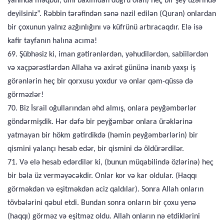
yanında məqbul, dini baxımdan doğru olan) heç bir şey üzərində
deyilsiniz”. Rəbbin tərəfindən sənə nazil edilən (Quran) onlardan
bir çoxunun yalnız azğınlığını və küfrünü artıracaqdır. Elə isə
kafir tayfanın halına acıma!
69. Şübhəsiz ki, iman gətirənlərdən, yəhudilərdən, sabiilərdən
və xaçpərəstlərdən Allaha və axirət gününə inanıb yaxşı iş
görənlərin heç bir qorxusu yoxdur və onlar qəm-qüssə də
görməzlər!
70. Biz İsrail oğullarından əhd almış, onlara peyğəmbərlər
göndərmişdik. Hər dəfə bir peyğəmbər onlara ürəklərinə
yatmayan bir hökm gətirdikdə (həmin peyğəmbərlərin) bir
qismini yalançı hesab edər, bir qismini də öldürərdilər.
71. Və elə hesab edərdilər ki, (bunun müqabilində özlərinə) heç
bir bəla üz verməyəcəkdir. Onlar kor və kar oldular. (Haqqı
görməkdən və eşitməkdən aciz qaldılar). Sonra Allah onların
tövbələrini qəbul etdi. Bundan sonra onların bir çoxu yenə
(haqqı) görməz və eşitməz oldu. Allah onların nə etdiklərini