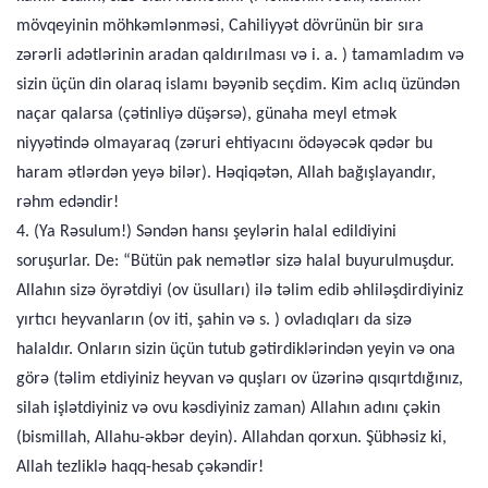
mövqeyinin möhkəmlənməsi, Cahiliyyət dövrünün bir sıra
zərərli adətlərinin aradan qaldırılması və i. a. ) tamamladım və
sizin üçün din olaraq islamı bəyənib seçdim. Kim aclıq üzündən
naçar qalarsa (çətinliyə düşərsə), günaha meyl etmək
niyyətində olmayaraq (zəruri ehtiyacını ödəyəcək qədər bu
haram ətlərdən yeyə bilər). Həqiqətən, Allah bağışlayandır,
rəhm edəndir!
4. (Ya Rəsulum!) Səndən hansı şeylərin halal edildiyini
soruşurlar. De: “Bütün pak nemətlər sizə halal buyurulmuşdur.
Allahın sizə öyrətdiyi (ov üsulları) ilə təlim edib əhliləşdirdiyiniz
yırtıcı heyvanların (ov iti, şahin və s. ) ovladıqları da sizə
halaldır. Onların sizin üçün tutub gətirdiklərindən yeyin və ona
görə (təlim etdiyiniz heyvan və quşları ov üzərinə qısqırtdığınız,
silah işlətdiyiniz və ovu kəsdiyiniz zaman) Allahın adını çəkin
(bismillah, Allahu-əkbər deyin). Allahdan qorxun. Şübhəsiz ki,
Allah tezliklə haqq-hesab çəkəndir!