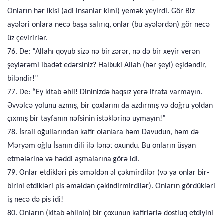
Onların hər ikisi (adi insanlar kimi) yemək yeyirdi. Gör Biz
ayələri onlara necə başa salırıq, onlar (bu ayələrdən) gör necə
üz çevirirlər.
76. De: “Allahı qoyub sizə nə bir zərər, nə də bir xeyir verən
şeylərəmi ibadət edərsiniz? Halbuki Allah (hər şeyi) eşidəndir,
biləndir!”
77. De: “Ey kitab əhli! Dininizdə haqsız yerə ifrata varmayın.
Əvvəlcə yolunu azmış, bir çoxlarını da azdırmış və doğru yoldan
çıxmış bir tayfanın nəfsinin istəklərinə uymayın!”
78. İsrail oğullarından kafir olanlara həm Davudun, həm də
Məryəm oğlu İsanın dili ilə lənət oxundu. Bu onların üsyan
etmələrinə və həddi aşmalarına görə idi.
79. Onlar etdikləri pis əməldən əl çəkmirdilər (və ya onlar bir-
birini etdikləri pis əməldən çəkindirmirdilər). Onların gördükləri
iş necə də pis idi!
80. Onların (kitab əhlinin) bir çoxunun kafirlərlə dostluq etdiyini