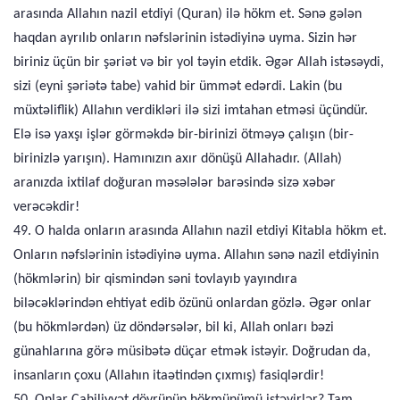
arasında Allahın nazil etdiyi (Quran) ilə hökm et. Sənə gələn
haqdan ayrılıb onların nəfslərinin istədiyinə uyma. Sizin hər
biriniz üçün bir şəriət və bir yol təyin etdik. Əgər Allah istəsəydi,
sizi (eyni şəriətə tabe) vahid bir ümmət edərdi. Lakin (bu
müxtəliflik) Allahın verdikləri ilə sizi imtahan etməsi üçündür.
Elə isə yaxşı işlər görməkdə bir-birinizi ötməyə çalışın (bir-
birinizlə yarışın). Hamınızın axır dönüşü Allahadır. (Allah)
aranızda ixtilaf doğuran məsələlər barəsində sizə xəbər
verəcəkdir!
49. O halda onların arasında Allahın nazil etdiyi Kitabla hökm et.
Onların nəfslərinin istədiyinə uyma. Allahın sənə nazil etdiyinin
(hökmlərin) bir qismindən səni tovlayıb yayındıra
biləcəklərindən ehtiyat edib özünü onlardan gözlə. Əgər onlar
(bu hökmlərdən) üz döndərsələr, bil ki, Allah onları bəzi
günahlarına görə müsibətə düçar etmək istəyir. Doğrudan da,
insanların çoxu (Allahın itaətindən çıxmış) fasiqlərdir!