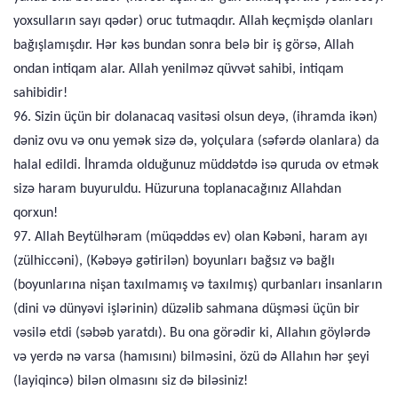
yoxsulların sayı qədər) oruc tutmaqdır. Allah keçmişdə olanları
bağışlamışdır. Hər kəs bundan sonra belə bir iş görsə, Allah
ondan intiqam alar. Allah yenilməz qüvvət sahibi, intiqam
sahibidir!
96. Sizin üçün bir dolanacaq vasitəsi olsun deyə, (ihramda ikən)
dəniz ovu və onu yemək sizə də, yolçulara (səfərdə olanlara) da
halal edildi. İhramda olduğunuz müddətdə isə quruda ov etmək
sizə haram buyuruldu. Hüzuruna toplanacağınız Allahdan
qorxun!
97. Allah Beytülhəram (müqəddəs ev) olan Kəbəni, haram ayı
(zülhiccəni), (Kəbəyə gətirilən) boyunları bağsız və bağlı
(boyunlarına nişan taxılmamış və taxılmış) qurbanları insanların
(dini və dünyəvi işlərinin) düzəlib sahmana düşməsi üçün bir
vəsilə etdi (səbəb yaratdı). Bu ona görədir ki, Allahın göylərdə
və yerdə nə varsa (hamısını) bilməsini, özü də Allahın hər şeyi
(layiqincə) bilən olmasını siz də biləsiniz!