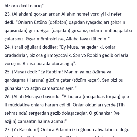
biz ora daxil olarıq”.
23. (Allahdan) qorxanlardan Allahın nemət verdiyi iki nəfər
dedi: “Onların üstünə (qəflətən) qapıdan (yaşadıqları şəhərin
qapısından) girin. Əgər (qapıdan) girsəniz, onlara mütləq qələbə
çalarsınız. Əgər möminsinizsə, Allaha təvəkkül edin!”
24. (İsrail oğulları) dedilər: “Ey Musa, nə qədər ki, onlar
oradadırlar, biz ora girməyəcəyik. Sən və Rəbbin gedib onlarla
vuruşun. Biz isə burada oturacağıq”.
25. (Musa) dedi: “Ey Rəbbim! Mənim yalnız özümə və
qardaşıma (Haruna) gücüm çatar (sözüm keçər). Sən bizi bu
günahkar və azğın camaatdan ayır!”
26. (Allah Musaya) buyurdu: “Artıq ora (müqəddəs torpaq) qırx
il müddətinə onlara haram edildi. Onlar olduqları yerdə (Tih
səhrasında) sərgərdan gəzib dolaşacaqlar. O günahkar (və
azğın) camaatın halına acıma!”
27. (Ya Rəsulum!) Onlara Adəmin iki oğlunun əhvalatını olduğu