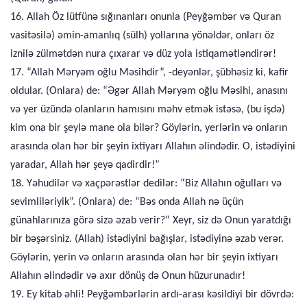
16. Allah Öz lütfünə sığınanları onunla (Peyğəmbər və Quran
vasitəsilə) əmin-amanlıq (sülh) yollarına yönəldər, onları öz
iznilə zülmətdən nura çıxarar və düz yola istiqamətləndirər!
17. “Allah Məryəm oğlu Məsihdir”, -deyənlər, şübhəsiz ki, kafir
oldular. (Onlara) de: “Əgər Allah Məryəm oğlu Məsihi, anasını
və yer üzündə olanların hamısını məhv etmək istəsə, (bu işdə)
kim ona bir şeylə mane ola bilər? Göylərin, yerlərin və onların
arasında olan hər bir şeyin ixtiyarı Allahın əlindədir. O, istədiyini
yaradar, Allah hər şeyə qadirdir!”
18. Yəhudilər və xaçpərəstlər dedilər: “Biz Allahın oğulları və
sevimliləriyik”. (Onlara) de: “Bəs onda Allah nə üçün
günahlarınıza görə sizə əzab verir?” Xeyr, siz də Onun yaratdığı
bir bəşərsiniz. (Allah) istədiyini bağışlar, istədiyinə əzab verər.
Göylərin, yerin və onların arasında olan hər bir şeyin ixtiyarı
Allahın əlindədir və axır dönüş də Onun hüzurunadır!
19. Ey kitab əhli! Peyğəmbərlərin ardı-arası kəsildiyi bir dövrdə: