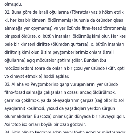
olmuşdu.
32. Buna görə də İsrail oğullarına (Tövratda) yazıb hökm etdik
ki, hər kəs bir kimsəni öldürməmiş (bununla da özündən qisas
alınmağa yer qoymamış) və yer üzündə fitnə-fəsad törətməmiş
bir şəxsi öldürsə, o, bütün insanları öldürmüş kimi olur. Hər kəs
belə bir kimsəni diriltsə (ölümdən qurtarsa), o, bütün insanları
diriltmiş kimi olur. Bizim peyğəmbərlərimiz onlara (İsrail
oğullarına) açıq möcüzələr gətirmişdilər. Bundan (bu
möcüzələrdən) sonra da onların bir çoxu yer üzündə (küfr, qətl
və cinayət etməklə) həddi aşdılar.
33. Allaha və Peyğəmbərinə qarşı vuruşanların, yer üzündə
fitnə-fəsad salmağa çalışanların cəzası ancaq öldürülmək,
çarmıxa çəkilmək, ya da əl-ayaqlarının çarpaz (sağ əllərilə sol
ayaqlarını) kəsilməsi, yaxud da yaşadıqları yerdən sürgün
olunmalıdırlar. Bu (cəza) onlar üçün dünyada bir rüsvayçılıqdır.
Axirətdə isə onları böyük bir əzab gözləyir.
34. Sizin əlinizə keçməmişdən əvvəl tövbə edənlər müstəsnadır.