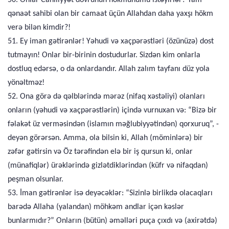
50. Onlar Cahiliyyət dövrünün hökmünümü istəyirlər? Tam
qənaət sahibi olan bir camaat üçün Allahdan daha yaxşı hökm
verə bilən kimdir?!
51. Ey iman gətirənlər! Yəhudi və xaçpərəstləri (özünüzə) dost
tutmayın! Onlar bir-birinin dostudurlar. Sizdən kim onlarla
dostluq edərsə, o da onlardandır. Allah zalım tayfanı düz yola
yönəltməz!
52. Ona görə də qəlblərində mərəz (nifaq xəstəliyi) olanları
onların (yəhudi və xaçpərəstlərin) içində vurnuxan və: “Bizə bir
fəlakət üz verməsindən (islamın məğlubiyyətindən) qorxuruq”, -
deyən görərsən. Amma, ola bilsin ki, Allah (möminlərə) bir
zəfər gətirsin və Öz tərəfindən elə bir iş qursun ki, onlar
(münafiqlər) ürəklərində gizlətdiklərindən (küfr və nifaqdan)
peşman olsunlar.
53. İman gətirənlər isə deyəcəklər: “Sizinlə birlikdə olacaqları
barədə Allaha (yalandan) möhkəm andlar içən kəslər
bunlarmıdır?” Onların (bütün) əməlləri puça çıxdı və (axirətdə)