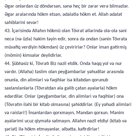
Əgər onlardan üz döndərsən, sənə heç bir zərər verə bilməzlər.
Əgər aralarında hökm etsən, ədalətlə hökm et. Allah ədalət
sahiblərini sevər!
43. İçərisində Allahın hökmü olan Tövrat əllərində ola-ola səni
necə (nə üzlə) hakim təyin edir, sonra da ondan (sənin Tövrata
müvafiq verdiyin hökmdən) üz çevirirlər? Onlar iman gətirmiş
(mömin) kimsələr deyildirlər.
44. Şübhəsiz ki, Tövratı Biz nazil etdik. Onda haqq yol və nur
vardır. (Allaha) təslim olan peyğəmbərlər yəhudilər arasında
onunla, din alimləri və fəqihlər isə kitabdan qorunub
saxlanılanlarla (Tövratdan ələ gəlib çatan ayələrlə) hökm
edərdilər. Onlar (peyğəmbərlər, din alimləri və fəqihlər) ona
(Tövratın ilahi bir kitab olmasına) şahiddirlər. (Ey yəhudi alimləri
və rəisləri!) İnsanlardan qorxmayın, Məndən qorxun. Mənim
ayələrimi ucuz qiymətə satmayın. Allahın nazil etdiyi (kitab və
şəriət) ilə hökm etməyənlər, əlbəttə, kafirdirlər!