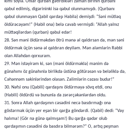
kimi söylə. Onlar qurban gətirdikləri zaman birinin qurbanı
qəbul edilmiş, digərininki isə qəbul olunmamışdı. (Qurbanı
qəbul olunmayan Qabil qardaşı Habilə) demişdi: “Səni mütləq
öldürəcəyəm!” (Habil ona) belə cavab vermişdi: “Allah yalnız
müttəqilərdən (qurban) qəbul edər!
28. Sən məni öldürməkdən ötrü mənə əl qaldırsan da, mən səni
öldürmək üçün sənə əl qaldıran deyiləm. Mən aləmlərin Rəbbi
olan Allahdan qorxuram.
29. Mən istəyirəm ki, sən (məni öldürməklə) mənim də
günahımı öz günahınla birlikdə üstünə götürəsən və beləliklə də,
Cəhənnəm sakinlərindən olasan. Zalimlərin cəzası budur!”
30. Nəfsi onu (Qabili) qardaşını öldürməyə sövq etdi, onu
(Habili) öldürdü və bununla da zərərçəkənlərdən oldu.
31. Sonra Allah qardaşının cəsədini necə basdırmağı ona
göstərmək üçün yer eşən bir qarğa göndərdi. (Qabil) dedi: “Vay
halıma! (Gör nə günə qalmışam!) Bu qarğa qədər olub
qardaşımın cəsədini də basdıra bilmərəm?” O, artıq peşman