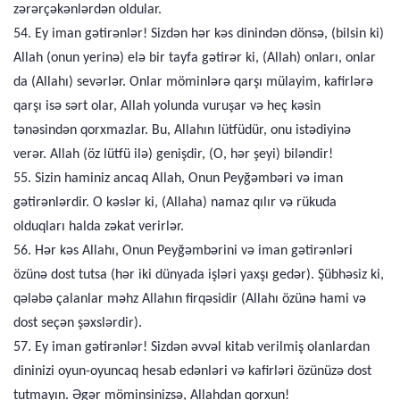
zərərçəkənlərdən oldular.
54. Ey iman gətirənlər! Sizdən hər kəs dinindən dönsə, (bilsin ki)
Allah (onun yerinə) elə bir tayfa gətirər ki, (Allah) onları, onlar
da (Allahı) sevərlər. Onlar möminlərə qarşı mülayim, kafirlərə
qarşı isə sərt olar, Allah yolunda vuruşar və heç kəsin
tənəsindən qorxmazlar. Bu, Allahın lütfüdür, onu istədiyinə
verər. Allah (öz lütfü ilə) genişdir, (O, hər şeyi) biləndir!
55. Sizin haminiz ancaq Allah, Onun Peyğəmbəri və iman
gətirənlərdir. O kəslər ki, (Allaha) namaz qılır və rükuda
olduqları halda zəkat verirlər.
56. Hər kəs Allahı, Onun Peyğəmbərini və iman gətirənləri
özünə dost tutsa (hər iki dünyada işləri yaxşı gedər). Şübhəsiz ki,
qələbə çalanlar məhz Allahın firqəsidir (Allahı özünə hami və
dost seçən şəxslərdir).
57. Ey iman gətirənlər! Sizdən əvvəl kitab verilmiş olanlardan
dininizi oyun-oyuncaq hesab edənləri və kafirləri özünüzə dost
tutmayın. Əgər möminsinizsə, Allahdan qorxun!