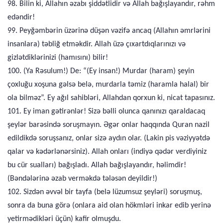
98. Bilin ki, Allahın əzabı şiddətlidir və Allah bağışlayandır, rəhm
edəndir!
99. Peyğəmbərin üzərinə düşən vəzifə ancaq (Allahın əmrlərini
insanlara) təbliğ etməkdir. Allah üzə çıxartdıqlarınızı və
gizlətdiklərinizi (hamısını) bilir!
100. (Ya Rəsulum!) De: “(Ey insan!) Murdar (haram) şeyin
çoxluğu xoşuna gəlsə belə, murdarla təmiz (haramla halal) bir
ola bilməz”. Ey ağıl sahibləri, Allahdan qorxun ki, nicat tapasınız.
101. Ey iman gətirənlər! Sizə bəlli olunca qanınızı qaraldacaq
şeylər barəsində soruşmayın. Əgər onlar haqqında Quran nazil
edildikdə soruşsanız, onlar sizə aydın olar. (Lakin pis vəziyyətdə
qalar və kədərlənərsiniz). Allah onları (indiyə qədər verdiyiniz
bu cür sualları) bağışladı. Allah bağışlayandır, həlimdir!
(Bəndələrinə əzab verməkdə tələsən deyildir!)
102. Sizdən əvvəl bir tayfa (belə lüzumsuz şeyləri) soruşmuş,
sonra da buna görə (onlara aid olan hökmləri inkar edib yerinə
yetirmədikləri üçün) kafir olmuşdu.