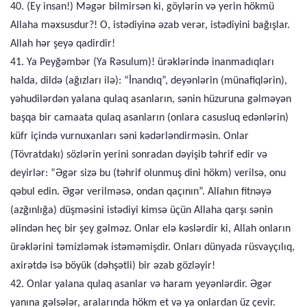
40. (Ey insan!) Məgər bilmirsən ki, göylərin və yerin hökmü
Allaha məxsusdur?! O, istədiyinə əzab verər, istədiyini bağışlar.
Allah hər şeyə qadirdir!
41. Ya Peyğəmbər (Ya Rəsulum)! ürəklərində inanmadıqları
halda, dildə (ağızları ilə): “İnandıq”, deyənlərin (münafiqlərin),
yəhudilərdən yalana qulaq asanların, sənin hüzuruna gəlməyən
başqa bir camaata qulaq asanların (onlara casusluq edənlərin)
küfr içində vurnuxanları səni kədərləndirməsin. Onlar
(Tövratdakı) sözlərin yerini sonradan dəyişib təhrif edir və
deyirlər: “Əgər sizə bu (təhrif olunmuş dini hökm) verilsə, onu
qəbul edin. Əgər verilməsə, ondan qaçının”. Allahın fitnəyə
(azğınlığa) düşməsini istədiyi kimsə üçün Allaha qarşı sənin
əlindən heç bir şey gəlməz. Onlar elə kəslərdir ki, Allah onların
ürəklərini təmizləmək istəməmişdir. Onları dünyada rüsvayçılıq,
axirətdə isə böyük (dəhşətli) bir əzab gözləyir!
42. Onlar yalana qulaq asanlar və haram yeyənlərdir. Əgər
yanına gəlsələr, aralarında hökm et və ya onlardan üz çevir.