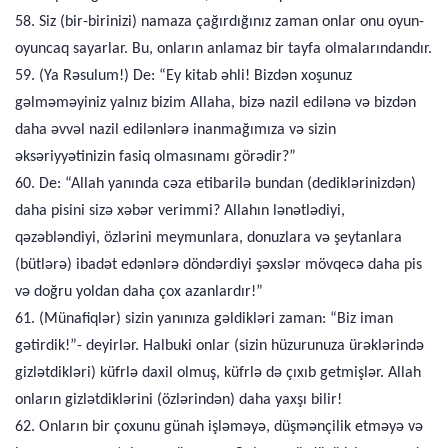
58. Siz (bir-birinizi) namaza çağırdığınız zaman onlar onu oyun-
oyuncaq sayarlar. Bu, onların anlamaz bir tayfa olmalarındandır.
59. (Ya Rəsulum!) De: “Ey kitab əhli! Bizdən xoşunuz
gəlməməyiniz yalnız bizim Allaha, bizə nazil edilənə və bizdən
daha əvvəl nazil edilənlərə inanmağımıza və sizin
əksəriyyətinizin fasiq olmasınamı görədir?”
60. De: “Allah yanında cəza etibarilə bundan (dediklərinizdən)
daha pisini sizə xəbər verimmi? Allahın lənətlədiyi,
qəzəbləndiyi, özlərini meymunlara, donuzlara və şeytanlara
(bütlərə) ibadət edənlərə döndərdiyi şəxslər mövqecə daha pis
və doğru yoldan daha çox azanlardır!”
61. (Münafiqlər) sizin yanınıza gəldikləri zaman: “Biz iman
gətirdik!”- deyirlər. Halbuki onlar (sizin hüzurunuza ürəklərində
gizlətdikləri) küfrlə daxil olmuş, küfrlə də çıxıb getmişlər. Allah
onların gizlətdiklərini (özlərindən) daha yaxşı bilir!
62. Onların bir çoxunu günah işləməyə, düşmənçilik etməyə və