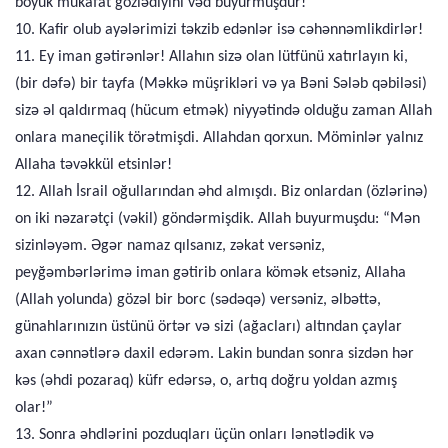
böyük mükafat gözlədiyini vəd buyurmuşdur!
10. Kafir olub ayələrimizi təkzib edənlər isə cəhənnəmlikdirlər!
11. Ey iman gətirənlər! Allahın sizə olan lütfünü xatırlayın ki,
(bir dəfə) bir tayfa (Məkkə müşrikləri və ya Bəni Sələb qəbiləsi)
sizə əl qaldırmaq (hücum etmək) niyyətində olduğu zaman Allah
onlara maneçilik törətmişdi. Allahdan qorxun. Möminlər yalnız
Allaha təvəkkül etsinlər!
12. Allah İsrail oğullarından əhd almışdı. Biz onlardan (özlərinə)
on iki nəzarətçi (vəkil) göndərmişdik. Allah buyurmuşdu: “Mən
sizinləyəm. Əgər namaz qılsanız, zəkat versəniz,
peyğəmbərlərimə iman gətirib onlara kömək etsəniz, Allaha
(Allah yolunda) gözəl bir borc (sədəqə) versəniz, əlbəttə,
günahlarınızın üstünü örtər və sizi (ağacları) altından çaylar
axan cənnətlərə daxil edərəm. Lakin bundan sonra sizdən hər
kəs (əhdi pozaraq) küfr edərsə, o, artıq doğru yoldan azmış
olar!”
13. Sonra əhdlərini pozduqları üçün onları lənətlədik və