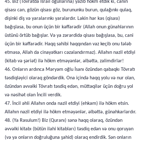
45. Biz (Tövratda İsrail oğullarına) yazıb hökm etdik ki, canın
qisası can, gözün qisası göz, burununku burun, qulağınkı qulaq,
dişinki diş və yaralarınkı yaralardır. Lakin hər kəs (qisası)
bağışlasa, bu onun üçün bir kəffarədir (Allah onun günahlarının
üstünü örtüb bağışlar. Və ya zərərdidə qisası bağışlasa, bu, cani
üçün bir kəffarədir. Haqq sahibi haqqından vaz keçib onu tələb
etməsə, Allah da cinayətkarı cəzalandırmaz). Allahın nazil etdiyi
(kitab və şəriət) ilə hökm etməyənlər, əlbəttə, zalimdirlər!
46. Onların ardınca Məryəm oğlu İsanı özündən qabaqkı Tövratı
təsdiqləyici olaraq göndərdik. Ona içində haqq yolu və nur olan,
özündən əvvəlki Tövratı təsdiq edən, müttəqilər üçün doğru yol
və nəsihət olan İncili verdik.
47. İncil əhli Allahın onda nazil etdiyi (ehkam) ilə hökm etsin.
Allahın nazil etdiyi ilə hökm etməyənlər, əlbəttə, günahkarlardır.
48. (Ya Rəsulum!) Biz (Quranı) sənə haqq olaraq, özündən
əvvəlki kitabı (bütün ilahi kitabları) təsdiq edən və onu qoruyan
(və ya onların doğruluğuna şahid) olaraq endirdik. Sən onların