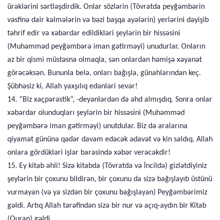
ürəklərini sərtləşdirdik. Onlar sözlərin (Tövratda peyğəmbərin
vəsfinə dair kəlmələrin və bəzi başqa ayələrin) yerlərini dəyişib
təhrif edir və xəbərdar edildikləri şeylərin bir hissəsini
(Muhəmməd peyğəmbərə iman gətirməyi) unudurlar. Onların
az bir qismi müstəsna olmaqla, sən onlardan həmişə xəyanət
görəcəksən. Bununla belə, onları bağışla, günahlarından keç.
Şübhəsiz ki, Allah yaxşılıq edənləri sevər!
14. “Biz xaçpərəstik”, -deyənlərdən də əhd almışdıq. Sonra onlar
xəbərdar olunduqları şeylərin bir hissəsini (Muhəmməd
peyğəmbərə iman gətirməyi) unutdular. Biz də aralarına
qiyamət gününə qədər davam edəcək ədavət və kin saldıq. Allah
onlara gördükləri işlər barəsində xəbər verəcəkdir!
15. Ey kitab əhli! Sizə kitabda (Tövratda və İncildə) gizlətdiyiniz
şeylərin bir çoxunu bildirən, bir çoxunu da sizə bağışlayıb üstünü
vurmayan (və ya sizdən bir çoxunu bağışlayan) Peyğəmbərimiz
gəldi. Artıq Allah tərəfindən sizə bir nur və açıq-aydın bir Kitab
(Quran) gəldi.