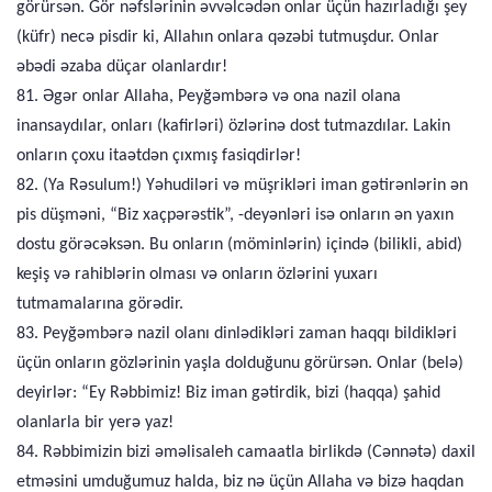
görürsən. Gör nəfslərinin əvvəlcədən onlar üçün hazırladığı şey
(küfr) necə pisdir ki, Allahın onlara qəzəbi tutmuşdur. Onlar
əbədi əzaba düçar olanlardır!
81. Əgər onlar Allaha, Peyğəmbərə və ona nazil olana
inansaydılar, onları (kafirləri) özlərinə dost tutmazdılar. Lakin
onların çoxu itaətdən çıxmış fasiqdirlər!
82. (Ya Rəsulum!) Yəhudiləri və müşrikləri iman gətirənlərin ən
pis düşməni, “Biz xaçpərəstik”, -deyənləri isə onların ən yaxın
dostu görəcəksən. Bu onların (möminlərin) içində (bilikli, abid)
keşiş və rahiblərin olması və onların özlərini yuxarı
tutmamalarına görədir.
83. Peyğəmbərə nazil olanı dinlədikləri zaman haqqı bildikləri
üçün onların gözlərinin yaşla dolduğunu görürsən. Onlar (belə)
deyirlər: “Ey Rəbbimiz! Biz iman gətirdik, bizi (haqqa) şahid
olanlarla bir yerə yaz!
84. Rəbbimizin bizi əməlisaleh camaatla birlikdə (Cənnətə) daxil
etməsini umduğumuz halda, biz nə üçün Allaha və bizə haqdan