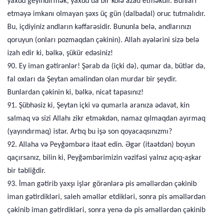
yaxud geyindirmək, yaxud da bir kölə azad etməkdir. Bunları
etməyə imkanı olmayan şəxs üç gün (dalbadal) oruc tutmalıdır.
Bu, içdiyiniz andların kəffarəsidir. Bununla belə, andlarınızı
qoruyun (onları pozmaqdan çəkinin). Allah ayələrini sizə belə
izah edir ki, bəlkə, şükür edəsiniz!
90. Ey iman gətirənlər! Şərab da (içki də), qumar da, bütlər də,
fal oxları da Şeytan əməlindən olan murdar bir şeydir.
Bunlardan çəkinin ki, bəlkə, nicat tapasınız!
91. Şübhəsiz ki, Şeytan içki və qumarla aranıza ədavət, kin
salmaq və sizi Allahı zikr etməkdən, namaz qılmaqdan ayırmaq
(yayındırmaq) istər. Artıq bu işə son qoyacaqsınızmı?
92. Allaha və Peyğəmbərə itaət edin. Əgər (itaətdən) boyun
qaçırsanız, bilin ki, Peyğəmbərimizin vəzifəsi yalnız açıq-aşkar
bir təbliğdir.
93. İman gətirib yaxşı işlər görənlərə pis əməllərdən çəkinib
iman gətirdikləri, saleh əməllər etdikləri, sonra pis əməllərdən
çəkinib iman gətirdikləri, sonra yenə də pis əməllərdən çəkinib