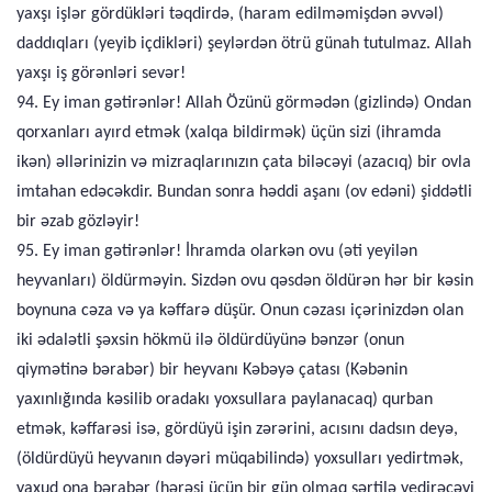
yaxşı işlər gördükləri təqdirdə, (haram edilməmişdən əvvəl)
daddıqları (yeyib içdikləri) şeylərdən ötrü günah tutulmaz. Allah
yaxşı iş görənləri sevər!
94. Ey iman gətirənlər! Allah Özünü görmədən (gizlində) Ondan
qorxanları ayırd etmək (xalqa bildirmək) üçün sizi (ihramda
ikən) əllərinizin və mizraqlarınızın çata biləcəyi (azacıq) bir ovla
imtahan edəcəkdir. Bundan sonra həddi aşanı (ov edəni) şiddətli
bir əzab gözləyir!
95. Ey iman gətirənlər! İhramda olarkən ovu (əti yeyilən
heyvanları) öldürməyin. Sizdən ovu qəsdən öldürən hər bir kəsin
boynuna cəza və ya kəffarə düşür. Onun cəzası içərinizdən olan
iki ədalətli şəxsin hökmü ilə öldürdüyünə bənzər (onun
qiymətinə bərabər) bir heyvanı Kəbəyə çatası (Kəbənin
yaxınlığında kəsilib oradakı yoxsullara paylanacaq) qurban
etmək, kəffarəsi isə, gördüyü işin zərərini, acısını dadsın deyə,
(öldürdüyü heyvanın dəyəri müqabilində) yoxsulları yedirtmək,
yaxud ona bərabər (hərəsi üçün bir gün olmaq şərtilə yedirəcəyi