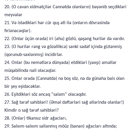
20. (O cavan xidmətçilər Cənnətdə olanların) bəyənib seçdikləri
meyvələr
21. Və istədikləri hər cür quş əti ilə (onların dövrəsində
fırlanacaqlar).
22. (Onlar üçün orada) iri (ahu) gözlü, qəşəng hurilər də vardır.
23. (O hurilər rəng və gözəllikcə) sanki sədəf içində gizlənmiş
(qorunub-saxlanmış) incidirlər.
24. Onlar (bu nemətlərə dünyada) etdikləri (yaxşı) əməllər
müqabilində nail olacaqlar.
25. Onlar orada (Cənnətdə) nə boş söz, nə də günaha bais olan
bir şey eşidəcəklər.
26. Eşitdikləri söz ancaq “salam” olacaqdır.
27. Sağ tərəf sahibləri! (Əməl dəftərləri sağ əllərində olanlar!)
Kimdir o sağ tərəf sahibləri?
28. (Onlar) tikansız sidr ağacları,
29. Salxım-salxım sallanmış möüz (banan) ağacları altında;