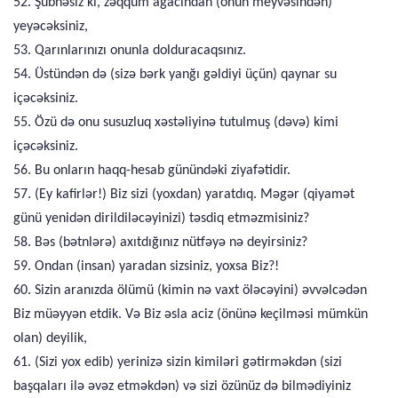
52. Şübhəsiz ki, zəqqum ağacından (onun meyvəsindən)
yeyəcəksiniz,
53. Qarınlarınızı onunla dolduracaqsınız.
54. Üstündən də (sizə bərk yanğı gəldiyi üçün) qaynar su
içəcəksiniz.
55. Özü də onu susuzluq xəstəliyinə tutulmuş (dəvə) kimi
içəcəksiniz.
56. Bu onların haqq-hesab günündəki ziyafətidir.
57. (Ey kafirlər!) Biz sizi (yoxdan) yaratdıq. Məgər (qiyamət
günü yenidən dirildiləcəyinizi) təsdiq etməzmisiniz?
58. Bəs (bətnlərə) axıtdığınız nütfəyə nə deyirsiniz?
59. Ondan (insan) yaradan sizsiniz, yoxsa Biz?!
60. Sizin aranızda ölümü (kimin nə vaxt öləcəyini) əvvəlcədən
Biz müəyyən etdik. Və Biz əsla aciz (önünə keçilməsi mümkün
olan) deyilik,
61. (Sizi yox edib) yerinizə sizin kimiləri gətirməkdən (sizi
başqaları ilə əvəz etməkdən) və sizi özünüz də bilmədiyiniz