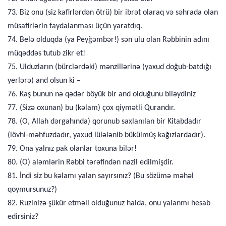
73. Biz onu (siz kafirlərdən ötrü) bir ibrət olaraq və səhrada olan
müsafirlərin faydalanması üçün yaratdıq.
74. Belə olduqda (ya Peyğəmbər!) sən ulu olan Rəbbinin adını
müqəddəs tutub zikr et!
75. Ulduzların (bürclərdəki) mənzillərinə (yaxud doğub-batdığı
yerlərə) and olsun ki –
76. Kaş bunun nə qədər böyük bir and olduğunu biləydiniz
77. (Sizə oxunan) bu (kəlam) çox qiymətli Qurandır.
78. (O, Allah dərgahında) qorunub saxlanılan bir Kitabdadır
(lövhi-məhfuzdadır, yaxud lülələnib bükülmüş kağızlardadır).
79. Ona yalnız pak olanlar toxuna bilər!
80. (O) aləmlərin Rəbbi tərəfindən nazil edilmişdir.
81. İndi siz bu kəlamı yalan sayırsınız? (Bu sözümə məhəl
qoymursunuz?)
82. Ruzinizə şükür etməli olduğunuz halda, onu yalanmı hesab
edirsiniz?