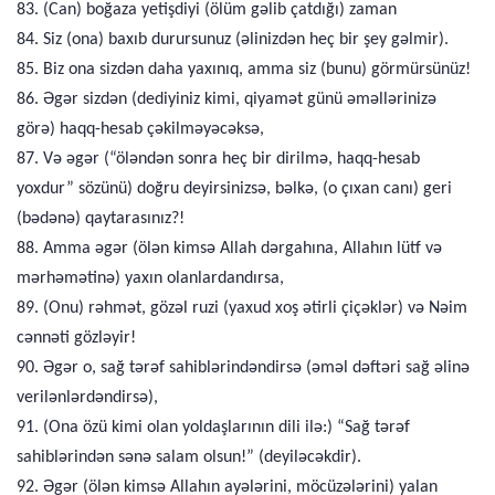
83. (Can) boğaza yetişdiyi (ölüm gəlib çatdığı) zaman
84. Siz (ona) baxıb durursunuz (əlinizdən heç bir şey gəlmir).
85. Biz ona sizdən daha yaxınıq, amma siz (bunu) görmürsünüz!
86. Əgər sizdən (dediyiniz kimi, qiyamət günü əməllərinizə
görə) haqq-hesab çəkilməyəcəksə,
87. Və əgər (“öləndən sonra heç bir dirilmə, haqq-hesab
yoxdur” sözünü) doğru deyirsinizsə, bəlkə, (o çıxan canı) geri
(bədənə) qaytarasınız?!
88. Amma əgər (ölən kimsə Allah dərgahına, Allahın lütf və
mərhəmətinə) yaxın olanlardandırsa,
89. (Onu) rəhmət, gözəl ruzi (yaxud xoş ətirli çiçəklər) və Nəim
cənnəti gözləyir!
90. Əgər o, sağ tərəf sahiblərindəndirsə (əməl dəftəri sağ əlinə
verilənlərdəndirsə),
91. (Ona özü kimi olan yoldaşlarının dili ilə:) “Sağ tərəf
sahiblərindən sənə salam olsun!” (deyiləcəkdir).
92. Əgər (ölən kimsə Allahın ayələrini, möcüzələrini) yalan