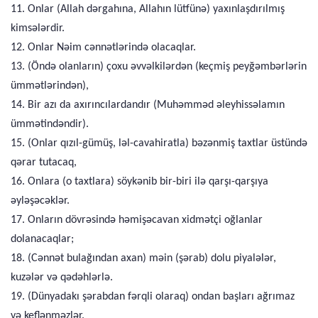
11. Onlar (Allah dərgahına, Allahın lütfünə) yaxınlaşdırılmış
kimsələrdir.
12. Onlar Nəim cənnətlərində olacaqlar.
13. (Öndə olanların) çoxu əvvəlkilərdən (keçmiş peyğəmbərlərin
ümmətlərindən),
14. Bir azı da axırıncılardandır (Muhəmməd əleyhissəlamın
ümmətindəndir).
15. (Onlar qızıl-gümüş, ləl-cavahiratla) bəzənmiş taxtlar üstündə
qərar tutacaq,
16. Onlara (o taxtlara) söykənib bir-biri ilə qarşı-qarşıya
əyləşəcəklər.
17. Onların dövrəsində həmişəcavan xidmətçi oğlanlar
dolanacaqlar;
18. (Cənnət bulağından axan) məin (şərab) dolu piyalələr,
kuzələr və qədəhlərlə.
19. (Dünyadakı şərabdan fərqli olaraq) ondan başları ağrımaz
və keflənməzlər.