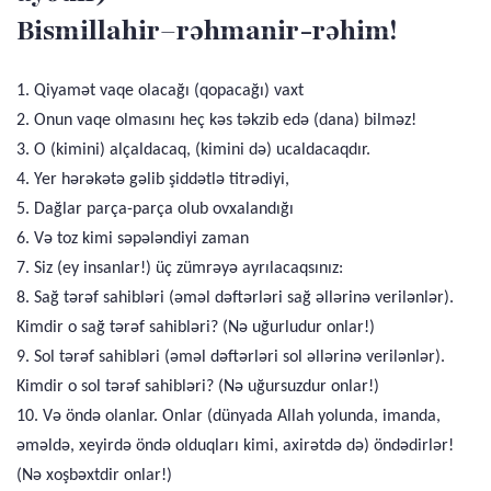
Bismillahir–rəhmanir-rəhim!
1. Qiyamət vaqe olacağı (qopacağı) vaxt
2. Onun vaqe olmasını heç kəs təkzib edə (dana) bilməz!
3. O (kimini) alçaldacaq, (kimini də) ucaldacaqdır.
4. Yer hərəkətə gəlib şiddətlə titrədiyi,
5. Dağlar parça-parça olub ovxalandığı
6. Və toz kimi səpələndiyi zaman
7. Siz (ey insanlar!) üç zümrəyə ayrılacaqsınız:
8. Sağ tərəf sahibləri (əməl dəftərləri sağ əllərinə verilənlər).
Kimdir o sağ tərəf sahibləri? (Nə uğurludur onlar!)
9. Sol tərəf sahibləri (əməl dəftərləri sol əllərinə verilənlər).
Kimdir o sol tərəf sahibləri? (Nə uğursuzdur onlar!)
10. Və öndə olanlar. Onlar (dünyada Allah yolunda, imanda,
əməldə, xeyirdə öndə olduqları kimi, axirətdə də) öndədirlər!
(Nə xoşbəxtdir onlar!)