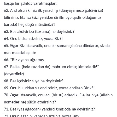
başqa bir şəkildə yaratmaqdan!
62. And olsun ki, siz ilk yaradılışı (dünyaya necə gəldiyinizi)
bilirsiniz. Elə isə (sizi yenidən diriltməyə qadir olduğumuz
barədə) heç düşünmürsünüz?!
63. Bəs əkdiyinizə (toxuma) nə deyirsiniz?
64. Onu bitirən sizsiniz, yoxsa Biz?!
65. Əgər Biz istəsəydik, onu bir saman çöpünə döndərər, siz də
mat-məəttəl qalıb:
66. “Biz ziyana uğramış,
67. Bəlkə, (hələ ruzidən də) məhrum olmuş kimsələrik!”
(deyərdiniz).
68. Bəs içdiyiniz suya nə deyirsiniz?
69. Onu buluddan siz endirdiniz, yoxsa endirən Bizik?!
70. Əgər istəsəydik, onu acı (bir su) edərdik. Elə isə niyə (Allahın
nemətlərinə) şükür etmirsiniz?
71. Bəs (yaş ağacdan) yandırdığınız oda nə deyirsiniz?
72. Onun ağacını yaradan sizsiniz, yoxsa Biz?