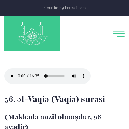
c.muslim.b@hotmail.com
56. əl-Vaqiə (Vaqiə) surəsi
(Məkkədə nazil olmuşdur, 96
ayədir)