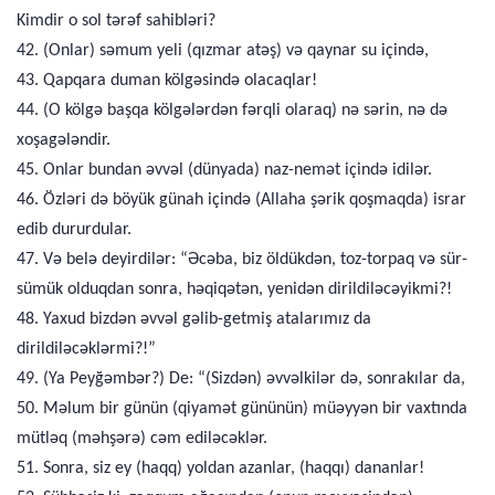
Kimdir o sol tərəf sahibləri?
42. (Onlar) səmum yeli (qızmar atəş) və qaynar su içində,
43. Qapqara duman kölgəsində olacaqlar!
44. (O kölgə başqa kölgələrdən fərqli olaraq) nə sərin, nə də
xoşagələndir.
45. Onlar bundan əvvəl (dünyada) naz-nemət içində idilər.
46. Özləri də böyük günah içində (Allaha şərik qoşmaqda) israr
edib dururdular.
47. Və belə deyirdilər: “Əcəba, biz öldükdən, toz-torpaq və sür-
sümük olduqdan sonra, həqiqətən, yenidən dirildiləcəyikmi?!
48. Yaxud bizdən əvvəl gəlib-getmiş atalarımız da
dirildiləcəklərmi?!”
49. (Ya Peyğəmbər?) De: “(Sizdən) əvvəlkilər də, sonrakılar da,
50. Məlum bir günün (qiyamət gününün) müəyyən bir vaxtında
mütləq (məhşərə) cəm ediləcəklər.
51. Sonra, siz ey (haqq) yoldan azanlar, (haqqı) dananlar!