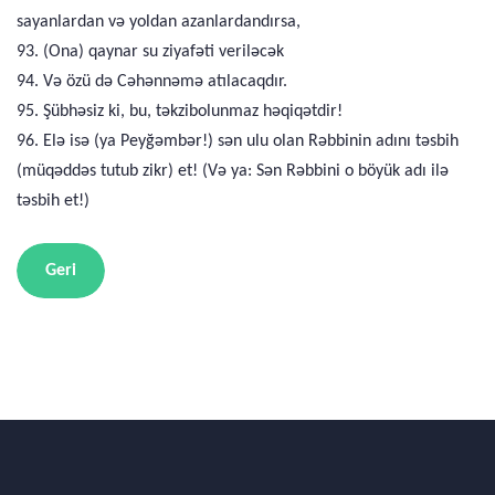
sayanlardan və yoldan azanlardandırsa,
93. (Ona) qaynar su ziyafəti veriləcək
94. Və özü də Cəhənnəmə atılacaqdır.
95. Şübhəsiz ki, bu, təkzibolunmaz həqiqətdir!
96. Elə isə (ya Peyğəmbər!) sən ulu olan Rəbbinin adını təsbih
(müqəddəs tutub zikr) et! (Və ya: Sən Rəbbini o böyük adı ilə
təsbih et!)
Geri