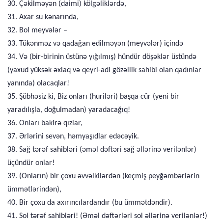
30. Çəkilməyən (daimi) kölgəliklərdə,
31. Axar su kənarında,
32. Bol meyvələr –
33. Tükənməz və qadağan edilməyən (meyvələr) içində
34. Və (bir-birinin üstünə yığılmış) hündür döşəklər üstündə
(yaxud yüksək əxlaq və qeyri-adi gözəllik sahibi olan qadınlar
yanında) olacaqlar!
35. Şübhəsiz ki, Biz onları (huriləri) başqa cür (yeni bir
yaradılışla, doğulmadan) yaradacağıq!
36. Onları bakirə qızlar,
37. Ərlərini sevən, həmyaşıdlar edəcəyik.
38. Sağ tərəf sahibləri (əməl dəftəri sağ əllərinə verilənlər)
üçündür onlar!
39. (Onların) bir çoxu əvvəlkilərdən (keçmiş peyğəmbərlərin
ümmətlərindən),
40. Bir çoxu da axırıncılardandır (bu ümmətdəndir).
41. Sol tərəf sahibləri! (Əməl dəftərləri sol əllərinə verilənlər!)