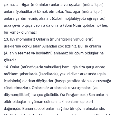
çıxmazlar. Əgər (möminlər) onlarla vuruşsalar, (münafiqlər)
onlara (yəhudilərə) kömək etməzlər. Yox, əgər (münafiqlər)
onlara yardım etmiş olsalar, (özləri məğlubiyyətə uğrayaraq)
arxa çevirib qaçar, sonra da onlara (Bəni Nəzir qəbiləsinə) heç
bir kömək olunmaz!
13. (Ey möminlər!) Onların (münafiqlərlə yəhudilərin)
ürəklərinə qorxu salan Allahdan çox sizsiniz. Bu isə onların
(Allahın əzəmət və heybətini) anlamaz bir qövm olduqlarına
görədir.
14. Onlar (münafiqlərlə yəhudilər) hamılıqla sizə qarşı ancaq
möhkəm şəhərlərdə (kəndlərdə), yaxud divar arxasında (qala
içərisində) olarkən döyüşərlər (başqa şəraitdə sizinlə vuruşmağa
cürət etməzlər). Onların öz aralarındakı vuruşmaları (və
düşmənçilikləri) isə çox güclüdür. (Ya Peyğəmbər!) Sən onların
əlbir olduqlarını güman edirsən, lakin onların qəlbləri
dağınıqdır. Bunun səbəbi onların ağılsız bir qövm olmalarıdır.