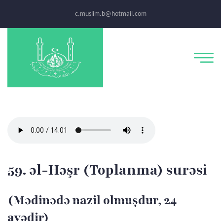
c.muslim.b@hotmail.com
59. əl-Həşr (Toplanma) surəsi
(Mədinədə nazil olmuşdur, 24
ayədir)