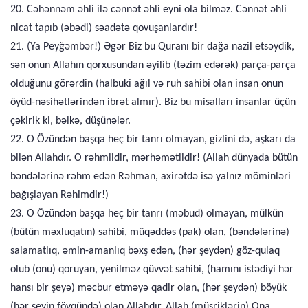
20. Cəhənnəm əhli ilə cənnət əhli eyni ola bilməz. Cənnət əhli
nicat tapıb (əbədi) səadətə qovuşanlardır!
21. (Ya Peyğəmbər!) Əgər Biz bu Quranı bir dağa nazil etsəydik,
sən onun Allahın qorxusundan əyilib (təzim edərək) parça-parça
olduğunu görərdin (halbuki ağıl və ruh sahibi olan insan onun
öyüd-nəsihətlərindən ibrət almır). Biz bu misalları insanlar üçün
çəkirik ki, bəlkə, düşünələr.
22. O Özündən başqa heç bir tanrı olmayan, gizlini də, aşkarı da
bilən Allahdır. O rəhmlidir, mərhəmətlidir! (Allah dünyada bütün
bəndələrinə rəhm edən Rəhman, axirətdə isə yalnız möminləri
bağışlayan Rəhimdir!)
23. O Özündən başqa heç bir tanrı (məbud) olmayan, mülkün
(bütün məxluqatın) sahibi, müqəddəs (pak) olan, (bəndələrinə)
salamatlıq, əmin-amanlıq bəxş edən, (hər şeydən) göz-qulaq
olub (onu) qoruyan, yenilməz qüvvət sahibi, (hamını istədiyi hər
hansı bir şeyə) məcbur etməyə qadir olan, (hər şeydən) böyük
(hər şeyin fövqündə) olan Allahdır. Allah (müşriklərin) Ona