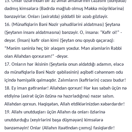
15. Onlar özlərindən bir az əvvəl əməllərinin cəzasını (dünyada)
dadmış kimsələrə (Bədrdə məğlub olmuş Məkkə müşriklərinə)
bənzəyirlər. Onları (axirətdə) şiddətli bir əzab gözləyir.
16. (Münafiqlərin Bəni Nəzir yəhudilərini aldatması) Şeytana
(Şeytanın insanı aldatmasına) bənzəyir. O, insana: “Kafir ol!” -
deyər. (İnsan) kafir olan kimi (Şeytan onu qoyub qaçaraq):
“Mənim səninlə heç bir əlaqəm yoxdur. Mən aləmlərin Rəbbi
olan Allahdan qorxuram!” -deyər.
17. Onların hər ikisinin (Şeytanla onun aldatdığı adamın, eləcə
də münafiqlərlə Bəni Nəzir qəbiləsinin) aqibəti cəhənnəm odu
içində həmişəlik qalmaqdır. Zalımların (kafirlərin) cəzası budur!
18. Ey iman gətirənlər! Allahdan qorxun! Hər kəs sabah üçün nə
etdiyinə (axirət üçün özünə nə hazırladığına) nəzər salsın.
Allahdan qorxun. Həqiqətən, Allah etdiklərinizdən xəbərdardır!
19. Allahı unutduqları üçün Allahın da onları özlərinə
unutdurduğu (xeyirlərini başa düşməyən) kimsələrə
bənzəməyin! Onlar (Allahın itaətindən çıxmış) fasiqlərdir!