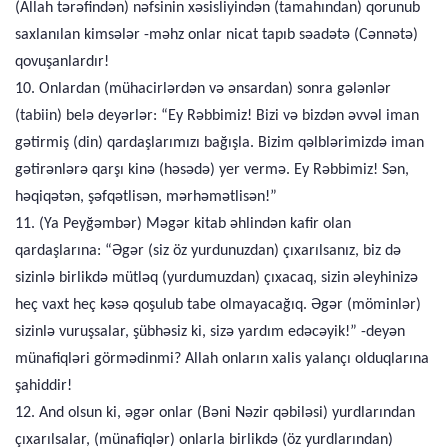
(Allah tərəfindən) nəfsinin xəsisliyindən (tamahından) qorunub
saxlanılan kimsələr -məhz onlar nicat tapıb səadətə (Cənnətə)
qovuşanlardır!
10. Onlardan (mühacirlərdən və ənsardan) sonra gələnlər
(tabiin) belə deyərlər: “Ey Rəbbimiz! Bizi və bizdən əvvəl iman
gətirmiş (din) qardaşlarımızı bağışla. Bizim qəlblərimizdə iman
gətirənlərə qarşı kinə (həsədə) yer vermə. Ey Rəbbimiz! Sən,
həqiqətən, şəfqətlisən, mərhəmətlisən!”
11. (Ya Peyğəmbər) Məgər kitab əhlindən kafir olan
qardaşlarına: “Əgər (siz öz yurdunuzdan) çıxarılsanız, biz də
sizinlə birlikdə mütləq (yurdumuzdan) çıxacaq, sizin əleyhinizə
heç vaxt heç kəsə qoşulub tabe olmayacağıq. Əgər (möminlər)
sizinlə vuruşsalar, şübhəsiz ki, sizə yardım edəcəyik!” -deyən
münafiqləri görmədinmi? Allah onların xalis yalançı olduqlarına
şahiddir!
12. And olsun ki, əgər onlar (Bəni Nəzir qəbiləsi) yurdlarından
çıxarılsalar, (münafiqlər) onlarla birlikdə (öz yurdlarından)