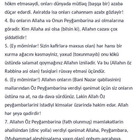
hökm etməsəydi, onları dünyada mütləq (başqa bir) əzaba
düçar edərdi. Axirətdə isə onları cəhənnəm əzabı gözləyir!
4. Bu onların Allaha və Onun Peyğəmbərinə asi olmalarına
görədir. Kim Allaha asi olsa (bilsin ki), Allahın cəzası çox
şiddətlidir!
5. (Ey möminlər! Sizin kafirlərə məxsus olan) hər hansı bir
xurma ağacını kəsməyiniz, yaxud (toxunmayıb) onu kökü
üstündə salamat qoymağınız Allahın iznilədir. Və bu (Allahın öz
Rəbbinə asi olan) fasiqləri rüsvay etməsi üçündür.
6. (Ey möminlər!) Allahın onların (Bəni Nəzər qəbiləsinin)
mallarından Öz Peyğəmbərinə verdiyi qənimət üçün siz onların
üstünə nə at, nə də dəvə sürdünüz. Lakin Allah Öz
peyğəmbərlərini istədiyi kimsələr üzərində hakim edər. Allah
hər şeyə qadirdir!
7. Allahın Öz Peyğəmbərinə (fəth olunmuş) məmləkətlərin
əhalisindən (dinc yolla) verdiyi qənimət Allaha, Peyğəmbərə,
(Muhəmməd əleyhissəlama yaxın olan) qohum-əqrəbaya,