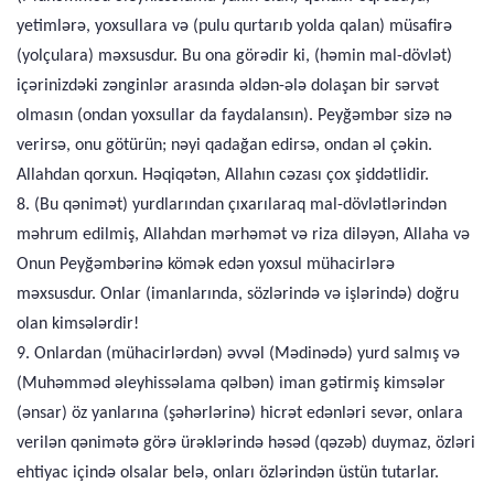
yetimlərə, yoxsullara və (pulu qurtarıb yolda qalan) müsafirə
(yolçulara) məxsusdur. Bu ona görədir ki, (həmin mal-dövlət)
içərinizdəki zənginlər arasında əldən-ələ dolaşan bir sərvət
olmasın (ondan yoxsullar da faydalansın). Peyğəmbər sizə nə
verirsə, onu götürün; nəyi qadağan edirsə, ondan əl çəkin.
Allahdan qorxun. Həqiqətən, Allahın cəzası çox şiddətlidir.
8. (Bu qənimət) yurdlarından çıxarılaraq mal-dövlətlərindən
məhrum edilmiş, Allahdan mərhəmət və riza diləyən, Allaha və
Onun Peyğəmbərinə kömək edən yoxsul mühacirlərə
məxsusdur. Onlar (imanlarında, sözlərində və işlərində) doğru
olan kimsələrdir!
9. Onlardan (mühacirlərdən) əvvəl (Mədinədə) yurd salmış və
(Muhəmməd əleyhissəlama qəlbən) iman gətirmiş kimsələr
(ənsar) öz yanlarına (şəhərlərinə) hicrət edənləri sevər, onlara
verilən qənimətə görə ürəklərində həsəd (qəzəb) duymaz, özləri
ehtiyac içində olsalar belə, onları özlərindən üstün tutarlar.