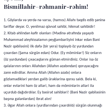
Bismillahir–rəhmanir-rəhim!
1. Göylərdə və yerdə nə varsa, (hamısı) Allahı təqdis edib şəninə
təriflər deyər. O, yenilməz qüvvət sahibi, hikmət sahibidir!
2. Kitab əhlindən kafir olanları (Mədinə ətrafında yaşayıb
Muhəmməd əleyhissəlamın peyğəmbərliyini inkar edən Bəni
Nəzir qəbiləsini) ilk dəfə (bir yerə) toplayıb öz yurdundan
çıxardan (Şama sürgün edən) Odur. (Ey möminlər!) Siz onların
(öz yurdundan) çıxacaqlarını güman etmirdiniz. Onlar isə öz
qalalarının onları Allahdan (Allahın əzabından) qoruyacağını
zənn edirdilər. Amma Allah (Allahın əzabı) onlara
gözləmədikləri yerdən gəlib ürəklərinə qorxu saldı. Belə ki,
onlar evlərini həm öz əlləri, həm də möminlərin əlləri ilə
uçurdub dağıdırdılar. Ey bəsirət sahibləri! (Bəni Nəzir qəbiləsinin
başına gələnlərdən) ibrət alın!
3. Əgər Allah onlara (yurdlarından çıxardılıb) sürgün olunmağı