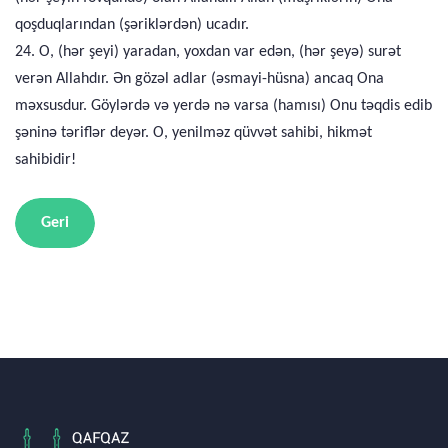
qoşduqlarından (şəriklərdən) ucadır.
24. O, (hər şeyi) yaradan, yoxdan var edən, (hər şeyə) surət
verən Allahdır. Ən gözəl adlar (əsmayi-hüsna) ancaq Ona
məxsusdur. Göylərdə və yerdə nə varsa (hamısı) Onu təqdis edib
şəninə təriflər deyər. O, yenilməz qüvvət sahibi, hikmət
sahibidir!
Geri