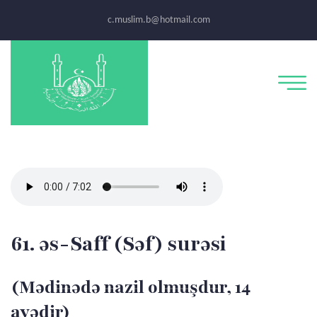
c.muslim.b@hotmail.com
61. əs-Saff (Səf) surəsi
(Mədinədə nazil olmuşdur, 14
ayədir)