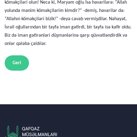
köməkçiləri olun! Necə ki, Məryəm oğlu İsa həvarilərə: “Allah
yolunda mənim köməkçilərim kimdir?” -demiş, həvarilər də:
“Allahın köməkçiləri bizik!” -deyə cavab vermişdilər. Nəhayət,
İsrail oğullarından bir tayfa iman gətirdi, bir tayfa isə kafir oldu.
Biz də iman gətirənləri düşmənlərinə qarşı qüvvətləndirdik və
onlar qələbə çaldılar.
Geri