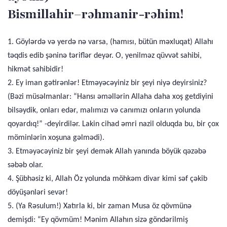
Bismillahir–rəhmanir-rəhim!
1. Göylərdə və yerdə nə varsa, (hamısı, bütün məxluqat) Allahı
təqdis edib şəninə təriflər deyər. O, yenilməz qüvvət sahibi,
hikmət sahibidir!
2. Ey iman gətirənlər! Etməyəcəyiniz bir şeyi niyə deyirsiniz?
(Bəzi müsəlmanlar: “Hansı əməllərin Allaha daha xoş getdiyini
bilsəydik, onları edər, malımızı və canımızı onların yolunda
qoyardıq!” -deyirdilər. Lakin cihad əmri nazil olduqda bu, bir çox
möminlərin xoşuna gəlmədi).
3. Etməyəcəyiniz bir şeyi demək Allah yanında böyük qəzəbə
səbəb olar.
4. Şübhəsiz ki, Allah Öz yolunda möhkəm divar kimi səf çəkib
döyüşənləri sevər!
5. (Ya Rəsulum!) Xatırla ki, bir zaman Musa öz qövmünə
demişdi: “Ey qövmüm! Mənim Allahın sizə göndərilmiş