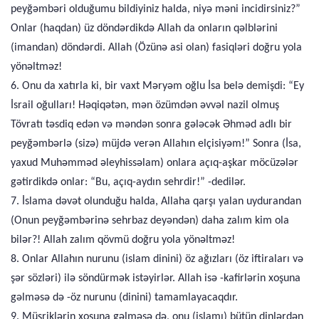
peyğəmbəri olduğumu bildiyiniz halda, niyə məni incidirsiniz?”
Onlar (haqdan) üz döndərdikdə Allah da onların qəlblərini
(imandan) döndərdi. Allah (Özünə asi olan) fasiqləri doğru yola
yönəltməz!
6. Onu da xatırla ki, bir vaxt Məryəm oğlu İsa belə demişdi: “Ey
İsrail oğulları! Həqiqətən, mən özümdən əvvəl nazil olmuş
Tövratı təsdiq edən və məndən sonra gələcək Əhməd adlı bir
peyğəmbərlə (sizə) müjdə verən Allahın elçisiyəm!” Sonra (İsa,
yaxud Muhəmməd əleyhissəlam) onlara açıq-aşkar möcüzələr
gətirdikdə onlar: “Bu, açıq-aydın sehrdir!” -dedilər.
7. İslama dəvət olunduğu halda, Allaha qarşı yalan uydurandan
(Onun peyğəmbərinə sehrbaz deyəndən) daha zalım kim ola
bilər?! Allah zalım qövmü doğru yola yönəltməz!
8. Onlar Allahın nurunu (islam dinini) öz ağızları (öz iftiraları və
şər sözləri) ilə söndürmək istəyirlər. Allah isə -kafirlərin xoşuna
gəlməsə də -öz nurunu (dinini) tamamlayacaqdır.
9. Müşriklərin xoşuna gəlməsə də, onu (islamı) bütün dinlərdən