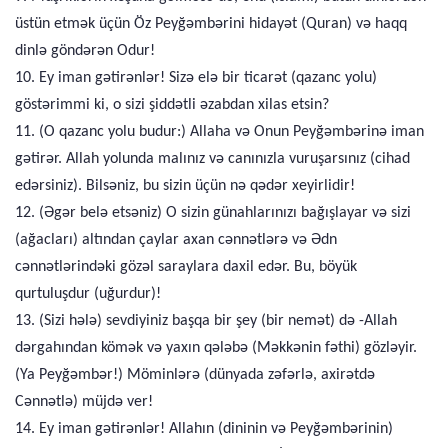
üstün etmək üçün Öz Peyğəmbərini hidayət (Quran) və haqq
dinlə göndərən Odur!
10. Ey iman gətirənlər! Sizə elə bir ticarət (qazanc yolu)
göstərimmi ki, o sizi şiddətli əzabdan xilas etsin?
11. (O qazanc yolu budur:) Allaha və Onun Peyğəmbərinə iman
gətirər. Allah yolunda malınız və canınızla vuruşarsınız (cihad
edərsiniz). Bilsəniz, bu sizin üçün nə qədər xeyirlidir!
12. (Əgər belə etsəniz) O sizin günahlarınızı bağışlayar və sizi
(ağacları) altından çaylar axan cənnətlərə və Ədn
cənnətlərindəki gözəl saraylara daxil edər. Bu, böyük
qurtuluşdur (uğurdur)!
13. (Sizi hələ) sevdiyiniz başqa bir şey (bir nemət) də -Allah
dərgahından kömək və yaxın qələbə (Məkkənin fəthi) gözləyir.
(Ya Peyğəmbər!) Möminlərə (dünyada zəfərlə, axirətdə
Cənnətlə) müjdə ver!
14. Ey iman gətirənlər! Allahın (dininin və Peyğəmbərinin)