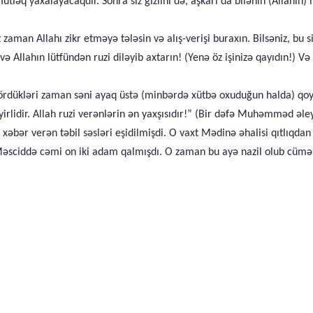
tləq yaxalayacaqdır. Sonra siz gizlini də, aşkarı da bilənin (Allahın)
aman Allahı zikr etməyə tələsin və alış-verişi buraxın. Bilsəniz, bu si
 Allahın lütfündən ruzi diləyib axtarın! (Yenə öz işinizə qayıdın!) Və A
 gördükləri zaman səni ayaq üstə (minbərdə xütbə oxuduğun halda) qo
yirlidir. Allah ruzi verənlərin ən yaxşısıdır!” (Bir dəfə Muhəmməd 
xəbər verən təbil səsləri eşidilmişdi. O vaxt Mədinə əhalisi qıtlıqd
əsciddə cəmi on iki adam qalmışdı. O zaman bu ayə nazil olub cümə