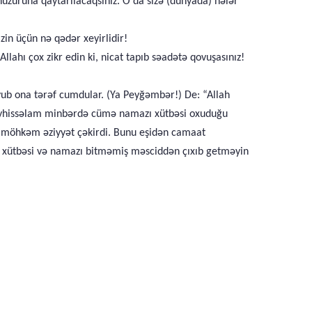
 hüzuruna qaytarılacaqsınız. O da sizə (dünyada) nələr
zin üçün nə qədər xeyirlidir!
llahı çox zikr edin ki, nicat tapıb səadətə qovuşasınız!
yub ona tərəf cumdular. (Ya Peyğəmbər!) De: “Allah
əleyhissəlam minbərdə cümə namazı xütbəsi oxuduğu
an möhkəm əziyyət çəkirdi. Bunu eşidən camaat
 xütbəsi və namazı bitməmiş məsciddən çıxıb getməyin