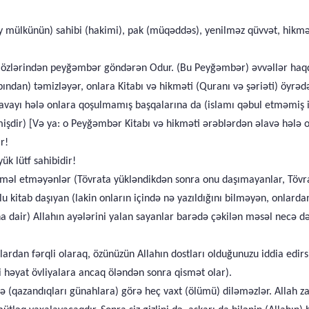
 mülkünün) sahibi (hakimi), pak (müqəddəs), yenilməz qüvvət, hikmət 
özlərindən peyğəmbər göndərən Odur. (Bu Peyğəmbər) əvvəllər haqq y
bından) təmizləyər, onlara Kitabı və hikməti (Quranı və şəriəti) öyrədə
avayı hələ onlara qoşulmamış başqalarına da (islamı qəbul etməmiş
işdir) [Və ya: o Peyğəmbər Kitabı və hikməti ərəblərdən əlavə hələ
r!
yük lütf sahibidir!
məl etməyənlər (Tövrata yükləndikdən sonra onu daşımayanlar, Tövr
lu kitab daşıyan (lakin onların içində nə yazıldığını bilməyən, onlar
ir) Allahın ayələrini yalan sayanlar barədə çəkilən məsəl necə də p
ardan fərqli olaraq, özünüzün Allahın dostları olduğunuzu iddia edirsi
i həyat övliyalara ancaq öləndən sonra qismət olar).
rə (qazandıqları günahlara) görə heç vaxt (ölümü) diləməzlər. Allah zal