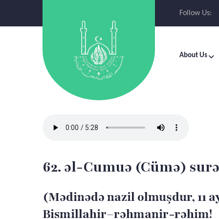
Follow Us:
About Us
62. əl-Cumuə (Cümə) surə
(Mədinədə nazil olmuşdur, 11 a
Bismillahir–rəhmanir-rəhim!