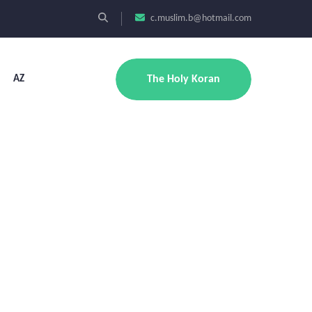
c.muslim.b@hotmail.com
AZ
The Holy Koran