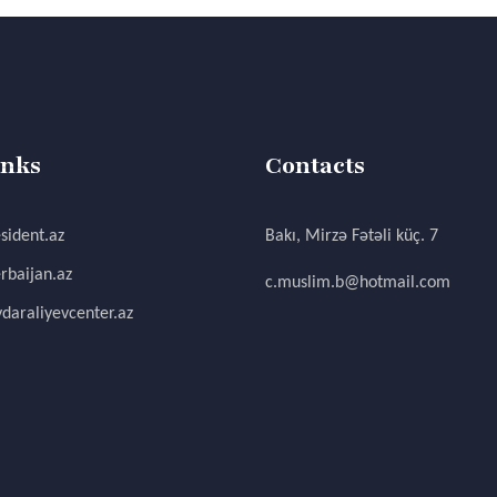
inks
Contacts
sident.az
Bakı, Mirzə Fətəli küç. 7
rbaijan.az
c.muslim.b@hotmail.com
daraliyevcenter.az