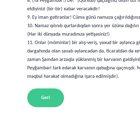
8. (Ya Peyğəmbər!) De: “(Qorxub) qaçdığınız ölüm sizi mü
etdiyinizi (bir-bir) xəbər verəcəkdir!
9. Ey iman gətirənlər! Cümə günü namaza çağırıldığınız z
10. Namaz qılınıb qurtardıqdan sonra yer üzünə dağılın və
(Hər iki dünyada muradınıza yetişəsiniz!)
11. Onlar (möminlər) bir alış-veriş, yaxud bir əyləncə
dərgahında olan savab əyləncədən də, ticarətdən də xe
zaman Şamdan ərzaqla yüklənmiş bir karvanın gəldiyini 
Peyğəmbəri tərk edərək karvanın qabağına qaçmışdı. M
məqbul hərəkət olmadığına işarə edilmişdir).
Geri