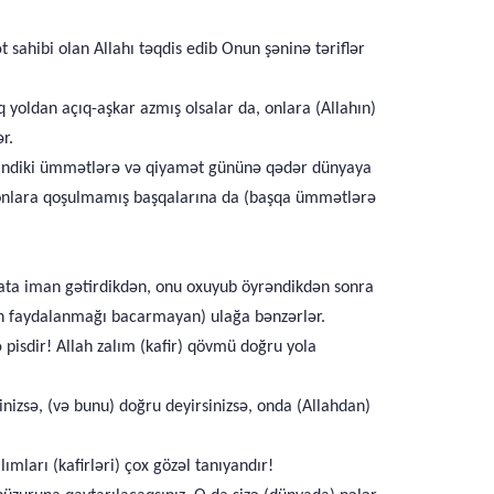
sahibi olan Allahı təqdis edib Onun şəninə təriflər
oldan açıq-aşkar azmış olsalar da, onlara (Allahın)
r.
 indiki ümmətlərə və qiyamət gününə qədər dünyaya
 onlara qoşulmamış başqalarına da (başqa ümmətlərə
ata iman gətirdikdən, onu oxuyub öyrəndikdən sonra
dan faydalanmağı bacarmayan) ulağa bənzərlər.
isdir! Allah zalım (kafir) qövmü doğru yola
nizsə, (və bunu) doğru deyirsinizsə, onda (Allahdan)
ımları (kafirləri) çox gözəl tanıyandır!