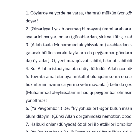
1. Göylərdə və yerdə nə varsa, (hamısı) mülkün (yer-göy
deyər!
2. (Əksəriyyəti yazıb-oxumaq bilməyən) ümmi ərəblərə 
ayələrini oxuyar, onları (günahlardan, şirk və küfr çirka
3. (Allah-təala Muhəmməd əleyhissəlamı) ərəblərdən s
gələcək bütün sonrakı tayfalara da peyğəmbər göndərm
də) öyrədər]. O, yenilməz qüvvət sahibi, hikmət sahibidi
4. Bu, Allahın istədiyinə əta etdiyi lütfüdür. Allah çox bö
5. Tövrata əməl etməyə mükəlləf olduqdan sonra ona ə
hökmlərini lazımınca yerinə yetirməyənlər) belində çox
(Muhəmməd əleyhissəlamın həqiqi peyğəmbər olmasına da
yönəltməz!
6. (Ya Peyğəmbər!) De: “Ey yəhudilər! Əgər bütün insanl
ölüm diləyin! (Çünki Allah dərgahındakı nemətlər, əbəd
7. Halbuki onlar (dünyada) öz əlləri ilə etdikləri əməllə