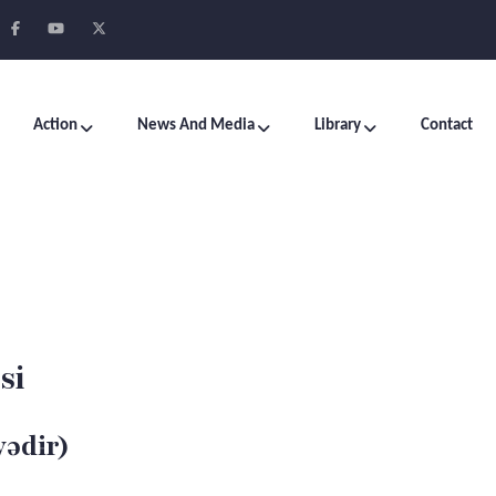
Action
News And Media
Library
Contact
si
yədir)