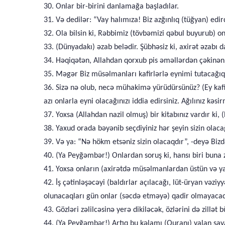
30. Onlar bir-birini danlamağa başladılar.
31. Və dedilər: “Vay halımıza! Biz azğınlıq (tüğyan) edir
32. Ola bilsin ki, Rəbbimiz (tövbəmizi qəbul buyurub) on
33. (Dünyadakı) əzab belədir. Şübhəsiz ki, axirət əzabı da
34. Həqiqətən, Allahdan qorxub pis əməllərdən çəkinənl
35. Məgər Biz müsəlmanları kafirlərlə eynimi tutacağıq
36. Sizə nə olub, necə mühakimə yürüdürsünüz? (Ey kafi
azı onlarla eyni olacağınızı iddia edirsiniz. Ağılınız kəsir
37. Yoxsa (Allahdan nazil olmuş) bir kitabınız vardır ki,
38. Yaxud orada bəyənib seçdiyiniz hər şeyin sizin olaca
39. Və ya: “Nə hökm etsəniz sizin olacaqdır”, -deyə B
40. (Ya Peyğəmbər!) Onlardan soruş ki, hansı biri buna
41. Yoxsa onların (axirətdə müsəlmanlardan üstün və ya o
42. İş çətinləşəcəyi (baldırlar açılacağı, lüt-üryan və
olunacaqları gün onlar (səcdə etməyə) qadir olmayacaq
43. Gözləri zəlilcəsinə yerə dikiləcək, özlərini də zill
44. (Ya Peyğəmbər!) Artıq bu kəlamı (Quranı) yalan sayan