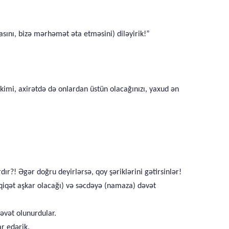
asını, bizə mərhəmət əta etməsini) diləyirik!”
imi, axirətdə də onlardan üstün olacağınızı, yaxud ən
ır?! Əgər doğru deyirlərsə, qoy şəriklərini gətirsinlər!
həqiqət aşkar olacağı) və səcdəyə (namaza) dəvət
dəvət olunurdular.
ar edərik.