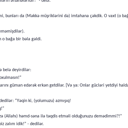
ərin əfsanələridir!” - dedi.
imi, bunları da (Məkkə müşriklərini də) imtahana çəkdik. O vaxt (o ba
deməmişdilər).
o bağa bir bəla gəldi.
ə belə deyirdilər:
soxulmasın!”
arını güman edərək erkən getdilər. [Və ya: Onlar gücləri yetdiyi ha
edilər: “Yəqin ki, (yolumuzu) azmışıq!
q!”
 sizə (Allahı) həmd-səna ilə təqdis etməli olduğunuzu demədimmi?!”
 zalım idik!” - dedilər.