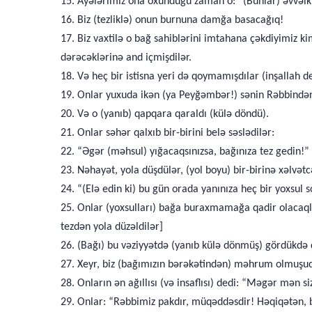
15. Ayələrimiz ona oxunduğu zaman o: “(Bunlar) əvvəlkil
16. Biz (tezliklə) onun burnuna damğa basacağıq!
17. Biz vaxtilə o bağ sahiblərini imtahana çəkdiyimiz k
dərəcəklərinə and içmişdilər.
18. Və heç bir istisna yeri də qoymamışdılar (inşallah 
19. Onlar yuxuda ikən (ya Peyğəmbər!) sənin Rəbbindən 
20. Və o (yanıb) qapqara qaraldı (külə döndü).
21. Onlar səhər qalxıb bir-birini belə səslədilər:
22. “Əgər (məhsul) yığacaqsınızsa, bağınıza tez gedin!”
23. Nəhayət, yola düşdülər, (yol boyu) bir-birinə xəlvətc
24. “(Elə edin ki) bu gün orada yanınıza heç bir yoxsul 
25. Onlar (yoxsulları) bağa buraxmamağa qadir olacaql
tezdən yola düzəldilər]
26. (Bağı) bu vəziyyətdə (yanıb külə dönmüş) gördükdə d
27. Xeyr, biz (bağımızın bərəkətindən) məhrum olmuşu
28. Onların ən ağıllısı (və insaflısı) dedi: “Məgər mən
29. Onlar: “Rəbbimiz pakdır, müqəddəsdir! Həqiqətən, biz