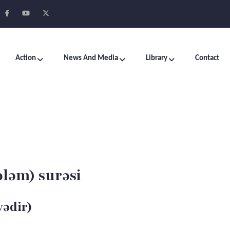
Action
News And Media
Library
Contact
ələm) surəsi
yədir)