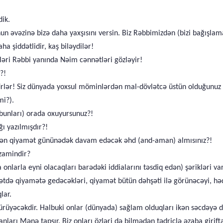
dik.
un əvəzinə bizə daha yaxşısını versin. Biz Rəbbimizdən (bizi bağışlam
ha şiddətlidir, kaş biləydilər!
əri Rəbbi yanında Nəim cənnətləri gözləyir!
?!
rlər! Siz dünyada yoxsul möminlərdən mal-dövlətcə üstün olduğunuz k
mi?).
 (bunları) orada oxuyursunuz?!
ğı yazılmışdır?!
izdən qiyamət gününədək davam edəcək əhd (and-aman) almısınız?!
 zamindir?
nlarla eyni olacaqları barədəki iddialarını təsdiq edən) şərikləri vard
ziyyətdə qiyamətə gedəcəkləri, qiyamət bütün dəhşəti ilə görünəcəyi, 
lar.
ət bürüyəcəkdir. Halbuki onlar (dünyada) sağlam olduqları ikən səcdəyə 
ları Mənə tapşır. Biz onları özləri də bilmədən tədriclə əzaba girift