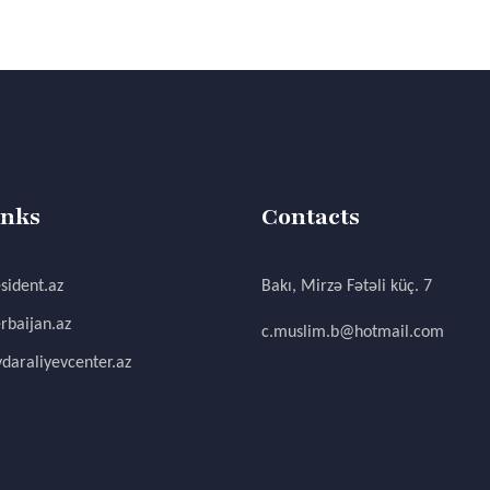
inks
Contacts
sident.az
Bakı, Mirzə Fətəli küç. 7
rbaijan.az
c.muslim.b@hotmail.com
daraliyevcenter.az