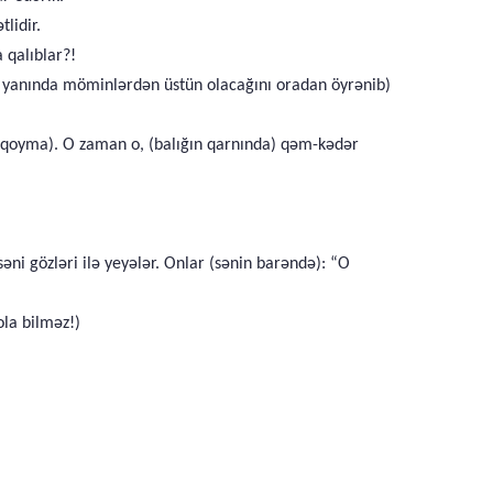
lidir.
 qalıblar?!
ah yanında möminlərdən üstün olacağını oradan öyrənib)
rə qoyma). O zaman o, (balığın qarnında) qəm-kədər
əni gözləri ilə yeyələr. Onlar (sənin barəndə): “O
ola bilməz!)