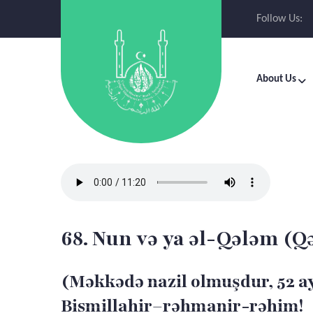
Follow Us:
About Us
68. Nun və ya əl-Qələm (Q
(Məkkədə nazil olmuşdur, 52 a
Bismillahir–rəhmanir-rəhim!