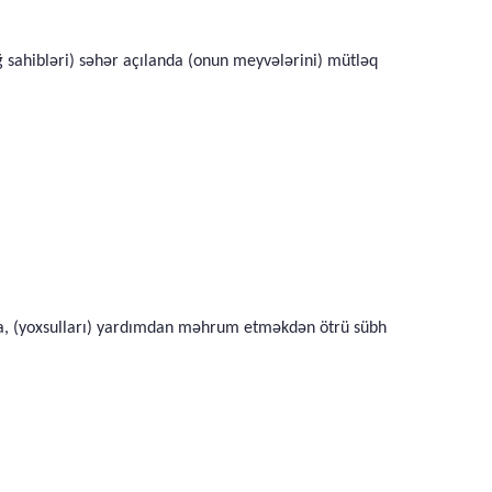
ğ sahibləri) səhər açılanda (onun meyvələrini) mütləq
lda, (yoxsulları) yardımdan məhrum etməkdən ötrü sübh