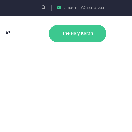
c.muslim.b@hotmail.com
AZ
The Holy Koran