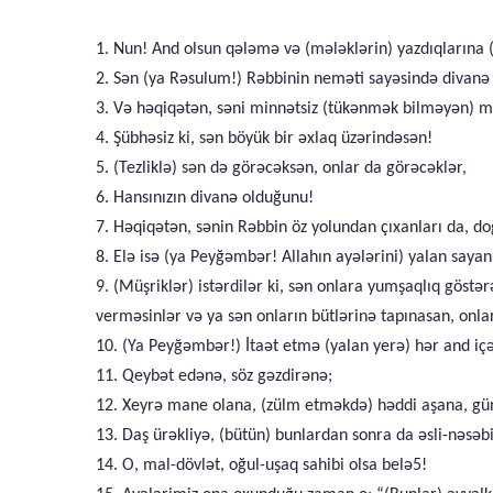
1. Nun! And olsun qələmə və (mələklərin) yazdıqlarına (
2. Sən (ya Rəsulum!) Rəbbinin neməti sayəsində divanə 
3. Və həqiqətən, səni minnətsiz (tükənmək bilməyən) m
4. Şübhəsiz ki, sən böyük bir əxlaq üzərindəsən!
5. (Tezliklə) sən də görəcəksən, onlar da görəcəklər,
6. Hansınızın divanə olduğunu!
7. Həqiqətən, sənin Rəbbin öz yolundan çıxanları da, do
8. Elə isə (ya Peyğəmbər! Allahın ayələrini) yalan sayan
9. (Müşriklər) istərdilər ki, sən onlara yumşaqlıq göstə
verməsinlər və ya sən onların bütlərinə tapınasan, onlar
10. (Ya Peyğəmbər!) İtaət etmə (yalan yerə) hər and iç
11. Qeybət edənə, söz gəzdirənə;
12. Xeyrə mane olana, (zülm etməkdə) həddi aşana, gü
13. Daş ürəkliyə, (bütün) bunlardan sonra da əsli-nəs
14. O, mal-dövlət, oğul-uşaq sahibi olsa belə5!