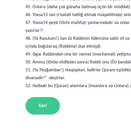
45. Onlara (daha çox günaha batmaq üçün bir müddət)
46. Yoxsa13 sən (risaləti təbliğ etmək müqabilində) onl
47. Yoxsa14 qeyb (lövhi-məhfuz) yanlarındadır və onlar
yazırlar?!
48. (Ya Rəsulum!) Sən öz Rəbbinin hökmünə səbir et və 
içində boğularaq (Rəbbinə) dua etmişdi.
49. Əgər Rəbbindən ona bir nemət (mərhəmət) yetişməs
50. Amma (tövbə etdikdən sonra) Rəbbi onu (Öz bəndələ
51. (Ya Peyğəmbər!) Həqiqətən, kafirlər Quranı eşitdikl
divanədir!” -deyirlər.
52. Halbuki bu (Quran) aləmlərə (insanlara və cinlərə) 
Geri