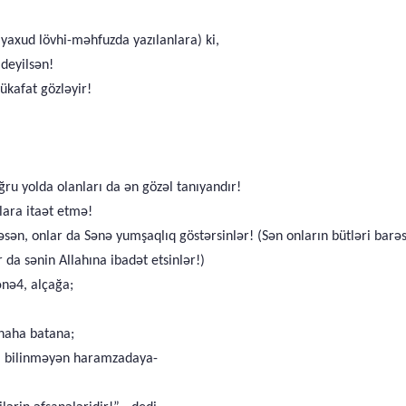
yaxud lövhi-məhfuzda yazılanlara) ki,
deyilsən!
ükafat gözləyir!
ğru yolda olanları da ən gözəl tanıyandır!
lara itaət etmə!
rəsən, onlar da Sənə yumşaqlıq göstərsinlər! (Sən onların bütləri bar
 da sənin Allahına ibadət etsinlər!)
ənə4, alçağa;
naha batana;
əbi bilinməyən haramzadaya-