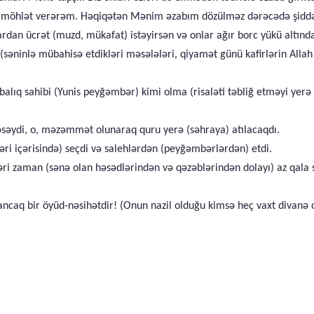
 möhlət verərəm. Həqiqətən Mənim əzabım dözülməz dərəcədə şiddət
ardan ücrət (muzd, mükafat) istəyirsən və onlar ağır borc yükü altında
 (səninlə mübahisə etdikləri məsələləri, qiyamət günü kafirlərin All
balıq sahibi (Yunis peyğəmbər) kimi olma (risaləti təbliğ etməyi ye
əydi, o, məzəmmət olunaraq quru yerə (səhraya) atılacaqdı.
ri içərisində) seçdi və salehlərdən (peyğəmbərlərdən) etdi.
əri zaman (sənə olan həsədlərindən və qəzəblərindən dolayı) az qala s
ancaq bir öyüd-nəsihətdir! (Onun nazil olduğu kimsə heç vaxt divanə 