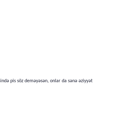
əsində pis söz deməyəsən, onlar da sənə əziyyət