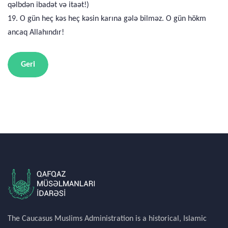
qəlbdən ibadət və itaət!)
19. O gün heç kəs heç kəsin karına gələ bilməz. O gün hökm
ancaq Allahındır!
Geri
The Caucasus Muslims Administration is a historical, Islamic