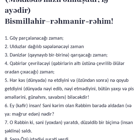
ayədir)
Bismillahir–rəhmanir-rəhim!
1. Göy parçalanacağı zaman;
2. Ulduzlar dağılıb səpələnəcəyi zaman
3. Dənizlər (qaynayıb bir-birinə) qarışacağı zaman;
4. Qəbirlər çevriləcəyi (qəbirlərin altı üstünə çevrilib ölülər
oradan çıxacağı) zaman;
5. Hər kəs (dünyada) nə etdiyini və (özündən sonra) nə qoyub
getdiyini (dünyada nəyi edib, nəyi etmədiyini, bütün yaxşı və pis
əməllərini, günahını, savabını) biləcəkdir!
6. Ey (kafir) insan! Səni kərim olan Rəbbim barədə aldadan (və
ya: məğrur edən) nədir?
7. O Rəbbin ki, səni (yoxdan) yaratdı, düzəldib bir biçimə (insan
şəklinə) saldı.
8. Sənə Özü istədiyi surəti verdi.