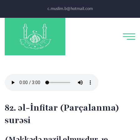
c.muslim.b@hotmail.com
82. əl-İnfitar (Parçalanma)
surəsi
(Məkkədə nazil olmuşdur, 19