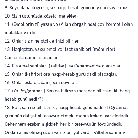
9. Xeyr, daha doğrusu, siz haqq-hesab gününü yalan sayırsınız!
10. Sizin üstünüzdə gözətçi mələklər-
11. (Əməllərinizi) yazan və (Allah dərgahında) çox hörmətli olan
mələklər vardır.
12. Onlar sizin nə etdiklərinizi bilirlər.
13. Həqiqətən, yaxşı əməl və itaət sahibləri (möminlər)
Cənnətdə qərar tutacaqlar.
14. Pis əməl sahibləri (kafirlər) isə Cəhənnəmdə olacaqlar.
15. Onlar (kafirlər) ora haqq-hesab günü daxil olacaqlar.
16. Onlar əsla oradan çıxan deyillər!
17. (Ya Peyğəmbər!) Sən nə bilirsən (haradan bilirsən) ki, haqq-
hesab günü nədir?!
18. Bəli, sən nə bilirsən ki, haqq-hesab günü nədir?! (Qiyamət
gününün dəhşətini təsəvvür etmək insanın imkanı xaricindədir.
Cəhənnəm əzabının şiddəti hər bir təsəvvürün fövqündədir.
Ondan xilas olmaq üçün yalnız bir yol vardır -Allaha səmimi-