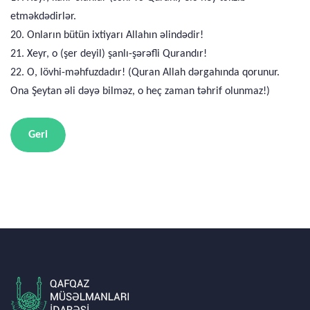
etməkdədirlər.
20. Onların bütün ixtiyarı Allahın əlindədir!
21. Xeyr, o (şer deyil) şanlı-şərəfli Qurandır!
22. O, lövhi-məhfuzdadır! (Quran Allah dərgahında qorunur.
Ona Şeytan əli dəyə bilməz, o heç zaman təhrif olunmaz!)
Geri