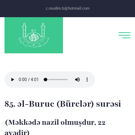
c.muslim.b@hotmail.com
85. əl-Buruc (Bürclər) surəsi
(Məkkədə nazil olmuşdur, 22
ayədir)