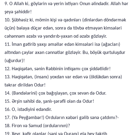
9. O Allah ki, göylərin və yerin ixtiyarı Onun əlindədir. Allah hər
şeyə şahiddir!
10. Şübhəsiz ki, mömin kişi və qadınları (dinlərdən döndərmək
üçün) bəlaya düçar edən, sonra da tövbə etməyən kimsələri
cəhənnəm əzabı və yandırıb-yaxan od əzabı gözləyir.
11. İman gətirib yaxşı əməllər edən kimsələri isə (ağacları)
altından çaylar axan cənnətlər gözləyir. Bu, böyük qurtuluşdur
(uğurdur)!
12. Həqiqətən, sənin Rəbbinin intiqamı çox şiddətlidir!
13. Həqiqətən, (insanı) yoxdan var edən və (öldükdən sonra)
təkrar dirildən Odur!
14. (Bəndələrini) çox bağışlayan, çox sevən də Odur.
15. Ərşin sahibi də, şanlı-şərəfli olan da Odur!
16. O, istədiyini edəndir.
17. (Ya Peyğəmbər!) Orduların xəbəri gəlib sənə çatdımı?-
18. Firon və Səmud (ordularının)?
19. Xeyr, kafir olanlar (səni və Quranı) elə hey təkzib