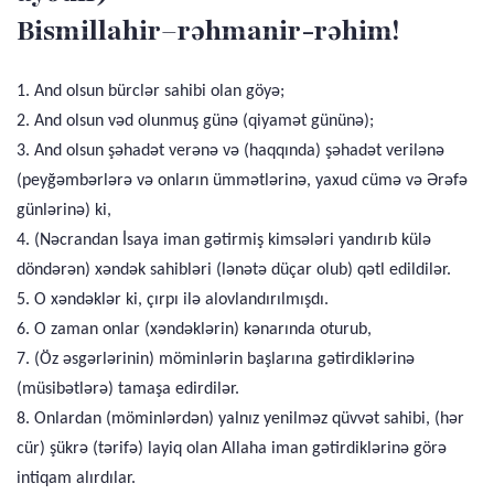
Bismillahir–rəhmanir-rəhim!
1. And olsun bürclər sahibi olan göyə;
2. And olsun vəd olunmuş günə (qiyamət gününə);
3. And olsun şəhadət verənə və (haqqında) şəhadət verilənə
(peyğəmbərlərə və onların ümmətlərinə, yaxud cümə və Ərəfə
günlərinə) ki,
4. (Nəcrandan İsaya iman gətirmiş kimsələri yandırıb külə
döndərən) xəndək sahibləri (lənətə düçar olub) qətl edildilər.
5. O xəndəklər ki, çırpı ilə alovlandırılmışdı.
6. O zaman onlar (xəndəklərin) kənarında oturub,
7. (Öz əsgərlərinin) möminlərin başlarına gətirdiklərinə
(müsibətlərə) tamaşa edirdilər.
8. Onlardan (möminlərdən) yalnız yenilməz qüvvət sahibi, (hər
cür) şükrə (tərifə) layiq olan Allaha iman gətirdiklərinə görə
intiqam alırdılar.