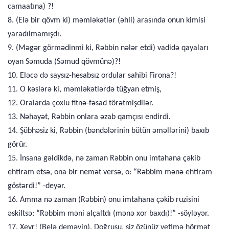
camaatına) ?!
8. (Elə bir qövm ki) məmləkətlər (əhli) arasında onun kimisi
yaradılmamışdı.
9. (Məgər görmədinmi ki, Rəbbin nələr etdi) vadidə qayaları
oyan Səmuda (Səmud qövmünə)?!
10. Eləcə də saysız-hesabsız ordular sahibi Firona?!
11. O kəslərə ki, məmləkətlərdə tüğyan etmiş,
12. Oralarda çoxlu fitnə-fəsad törətmişdilər.
13. Nəhayət, Rəbbin onlara əzab qamçısı endirdi.
14. Şübhəsiz ki, Rəbbin (bəndələrinin bütün əməllərini) baxıb
görür.
15. İnsana gəldikdə, nə zaman Rəbbin onu imtahana çəkib
ehtiram etsə, ona bir nemət versə, o: “Rəbbim mənə ehtiram
göstərdi!” -deyər.
16. Amma nə zaman (Rəbbin) onu imtahana çəkib ruzisini
əskiltsə: “Rəbbim məni alçaltdı (mənə xor baxdı)!” -söyləyər.
17. Xeyr! (Belə deməyin). Doğrusu, siz özünüz yetimə hörmət