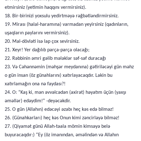
etmirsiniz (yetimin haqqını vermirsiniz).
18. Bir-birinizi yoxsulu yedirtməyə rəğbətləndirmirsiniz.
19. Mirası (halal-haramına) varmadan yeyirsiniz (qadınların,
uşaqların paylarını vermirsiniz).
20. Mal-dövləti isə lap çox sevirsiniz.
21. Xeyr! Yer dağılıb parça-parça olacağı;
22. Rəbbinin əmri gəlib mələklər səf-səf duracağı
23. Və Cəhənnəmin (məhşər meydanına) gətiriləcəyi gün məhz
o gün insan (öz günahlarını) xatırlayacaqdır. Lakin bu
xatırlamağın ona nə faydası?!
24. O: “Kaş ki, mən əvvəlcədən (axirət) həyatım üçün (yaxşı
əməllər) edəydim!” -deyəcəkdir.
25. O gün (Allahın) edəcəyi əzabı heç kəs edə bilməz!
26. (Günahkarları) heç kəs Onun kimi zəncirləyə bilməz!
27. (Qiyamət günü Allah-təala mömin kimsəyə belə
buyuracaqdır:) “Ey (öz imanından, əməlindən və Allahın