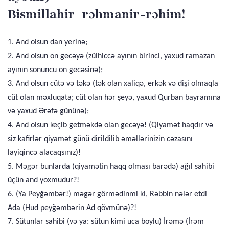
Bismillahir–rəhmanir-rəhim!
1. And olsun dan yerinə;
2. And olsun on gecəyə (zülhiccə ayının birinci, yaxud ramazan
ayının sonuncu on gecəsinə);
3. And olsun cütə və təkə (tək olan xaliqə, erkək və dişi olmaqla
cüt olan məxluqata; cüt olan hər şeyə, yaxud Qurban bayramına
və yaxud Ərəfə gününə);
4. And olsun keçib getməkdə olan gecəyə! (Qiyamət haqdır və
siz kafirlər qiyamət günü dirildilib əməllərinizin cəzasını
layiqincə alacaqsınız)!
5. Məgər bunlarda (qiyamətin haqq olması barədə) ağıl sahibi
üçün and yoxmudur?!
6. (Ya Peyğəmbər!) məgər görmədinmi ki, Rəbbin nələr etdi
Ada (Hud peyğəmbərin Ad qövmünə)?!
7. Sütunlar sahibi (və ya: sütun kimi uca boylu) İrəmə (İrəm