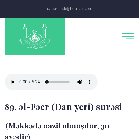
c.muslim.b@hotmail.com
89. əl-Fəcr (Dan yeri) surəsi
(Məkkədə nazil olmuşdur, 30
ayədir)