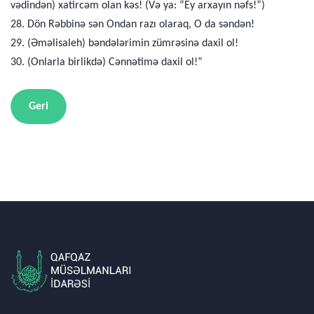
vədindən) xatircəm olan kəs! (Və ya: “Ey arxayın nəfs!”)
28. Dön Rəbbinə sən Ondan razı olaraq, O da səndən!
29. (Əməlisaleh) bəndələrimin zümrəsinə daxil ol!
30. (Onlarla birlikdə) Cənnətimə daxil ol!”
Geri