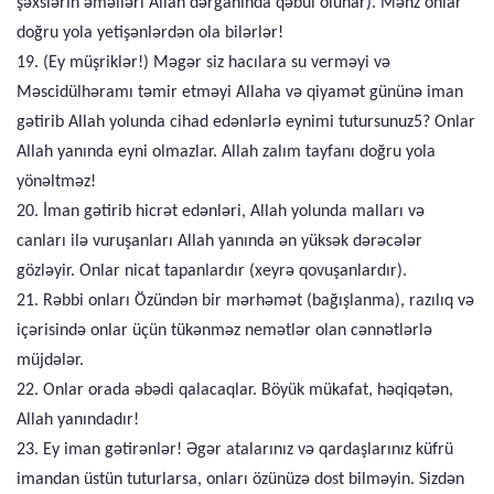
şəxslərin əməlləri Allah dərgahında qəbul olunar). Məhz onlar
doğru yola yetişənlərdən ola bilərlər!
19. (Ey müşriklər!) Məgər siz hacılara su verməyi və
Məscidülhəramı təmir etməyi Allaha və qiyamət gününə iman
gətirib Allah yolunda cihad edənlərlə eynimi tutursunuz5? Onlar
Allah yanında eyni olmazlar. Allah zalım tayfanı doğru yola
yönəltməz!
20. İman gətirib hicrət edənləri, Allah yolunda malları və
canları ilə vuruşanları Allah yanında ən yüksək dərəcələr
gözləyir. Onlar nicat tapanlardır (xeyrə qovuşanlardır).
21. Rəbbi onları Özündən bir mərhəmət (bağışlanma), razılıq və
içərisində onlar üçün tükənməz nemətlər olan cənnətlərlə
müjdələr.
22. Onlar orada əbədi qalacaqlar. Böyük mükafat, həqiqətən,
Allah yanındadır!
23. Ey iman gətirənlər! Əgər atalarınız və qardaşlarınız küfrü
imandan üstün tuturlarsa, onları özünüzə dost bilməyin. Sizdən