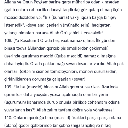
Allaha və Onun Peyğəmbərinə qarşı müharibə edən kimsədən
(gəlib onlara rəhbərlik edəcəyi təqdirdə) göz-qulaq olmaq üçün
məscid düzəldən və: “Biz (bununla) yaxşılıqdan başqa bir şey
istəmədik”, -deyə and içənlərin (münafiqlərin), həqiqətən,
yalançı olmaları barədə Allah Özü şahidlik edəcəkdir!
108. (Ya Rəsulum!) Orada heç vaxt namaz qılma. İlk gündən
binası təqva (Allahdan qorxub pis əməllərdən çəkinmək)
üzərində qurulmuş məscid (Quba məscidi) namaz qılmağına
daha layiqdir. Orada paklanmağı sevən insanlar vardır. Allah pak
olanları (özlərini cismən təmizləyənləri, mənəvi qüsurlardan,
çirkinliklərdən qorumağa çalışanları) sevər!
109. Elə isə (məscid) binasını Allah qorxusu və rizası üzərində
quran kəs daha yaxşıdır, yoxsa uçulmaqda olan bir yerin
(uçurumun) kənarında durub onunla birlikdə cəhənnəm oduna
yuvarlanan kəs?! Allah zalım tayfanı doğru yola yönəltməz!
110. Onların qurduğu bina (məscid) ürəkləri parça-parça olana
(ölənə) qədər qəlblərində bir şübhə (nigarançılıq və nifaq