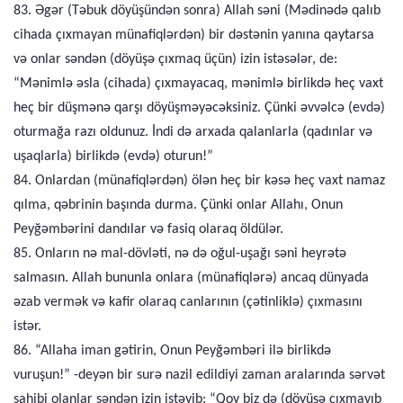
83. Əgər (Təbuk döyüşündən sonra) Allah səni (Mədinədə qalıb
cihada çıxmayan münafiqlərdən) bir dəstənin yanına qaytarsa
və onlar səndən (döyüşə çıxmaq üçün) izin istəsələr, de:
“Mənimlə əsla (cihada) çıxmayacaq, mənimlə birlikdə heç vaxt
heç bir düşmənə qarşı döyüşməyəcəksiniz. Çünki əvvəlcə (evdə)
oturmağa razı oldunuz. İndi də arxada qalanlarla (qadınlar və
uşaqlarla) birlikdə (evdə) oturun!”
84. Onlardan (münafiqlərdən) ölən heç bir kəsə heç vaxt namaz
qılma, qəbrinin başında durma. Çünki onlar Allahı, Onun
Peyğəmbərini dandılar və fasiq olaraq öldülər.
85. Onların nə mal-dövləti, nə də oğul-uşağı səni heyrətə
salmasın. Allah bununla onlara (münafiqlərə) ancaq dünyada
əzab vermək və kafir olaraq canlarının (çətinliklə) çıxmasını
istər.
86. “Allaha iman gətirin, Onun Peyğəmbəri ilə birlikdə
vuruşun!” -deyən bir surə nazil edildiyi zaman aralarında sərvət
sahibi olanlar səndən izin istəyib: “Qoy biz də (döyüşə çıxmayıb