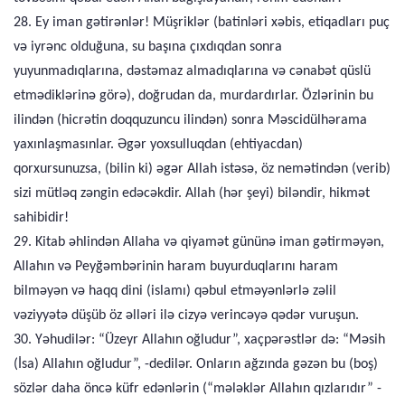
28. Ey iman gətirənlər! Müşriklər (batinləri xəbis, etiqadları puç
və iyrənc olduğuna, su başına çıxdıqdan sonra
yuyunmadıqlarına, dəstəmaz almadıqlarına və cənabət qüslü
etmədiklərinə görə), doğrudan da, murdardırlar. Özlərinin bu
ilindən (hicrətin doqquzuncu ilindən) sonra Məscidülhərama
yaxınlaşmasınlar. Əgər yoxsulluqdan (ehtiyacdan)
qorxursunuzsa, (bilin ki) əgər Allah istəsə, öz nemətindən (verib)
sizi mütləq zəngin edəcəkdir. Allah (hər şeyi) biləndir, hikmət
sahibidir!
29. Kitab əhlindən Allaha və qiyamət gününə iman gətirməyən,
Allahın və Peyğəmbərinin haram buyurduqlarını haram
bilməyən və haqq dini (islamı) qəbul etməyənlərlə zəlil
vəziyyətə düşüb öz əlləri ilə cizyə verincəyə qədər vuruşun.
30. Yəhudilər: “Üzeyr Allahın oğludur”, xaçpərəstlər də: “Məsih
(İsa) Allahın oğludur”, -dedilər. Onların ağzında gəzən bu (boş)
sözlər daha öncə küfr edənlərin (“mələklər Allahın qızlarıdır” -