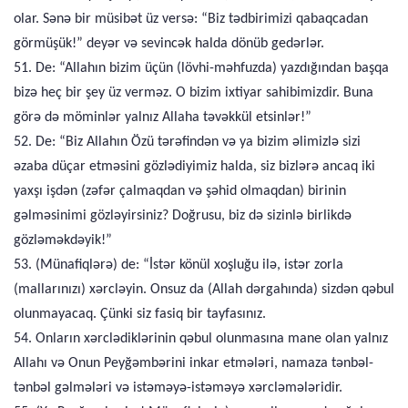
olar. Sənə bir müsibət üz versə: “Biz tədbirimizi qabaqcadan
görmüşük!” deyər və sevincək halda dönüb gedərlər.
51. De: “Allahın bizim üçün (lövhi-məhfuzda) yazdığından başqa
bizə heç bir şey üz verməz. O bizim ixtiyar sahibimizdir. Buna
görə də möminlər yalnız Allaha təvəkkül etsinlər!”
52. De: “Biz Allahın Özü tərəfindən və ya bizim əlimizlə sizi
əzaba düçar etməsini gözlədiyimiz halda, siz bizlərə ancaq iki
yaxşı işdən (zəfər çalmaqdan və şəhid olmaqdan) birinin
gəlməsinimi gözləyirsiniz? Doğrusu, biz də sizinlə birlikdə
gözləməkdəyik!”
53. (Münafiqlərə) de: “İstər könül xoşluğu ilə, istər zorla
(mallarınızı) xərcləyin. Onsuz da (Allah dərgahında) sizdən qəbul
olunmayacaq. Çünki siz fasiq bir tayfasınız.
54. Onların xərclədiklərinin qəbul olunmasına mane olan yalnız
Allahı və Onun Peyğəmbərini inkar etmələri, namaza tənbəl-
tənbəl gəlmələri və istəməyə-istəməyə xərcləmələridir.