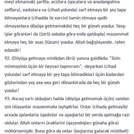
meyl etməmək) şərtilə, acizlərə (qocalara və anadangəlmə
zəiflərə), xəstələrə və (cihad yolunda) sərf etməyə bir şey tapa
bilməyənlərə (cihadda öz xərcini təmin etməyə qadir
olmayanlara döyüşə getməməkdə) heç bir günah yoxdur. Yaxşı
işlər görənləri də (üzrlü səbəbə görə evdə qaldıqda) məzəmmət
etməyə heç bir əsas (lüzum) yoxdur. Allah bağışlayandır, rəhm
edəndir!
92. (Döyüşə getməyə minikdən ötrü) yanına gəldikdə: “Sizin
minməyiniz üçün bir heyvan tapmıram”, -deyərkən (cihad
yolunda) sərf etməyə bir şey tapa bilmədikləri üçün kədərdən
gözlərindən yaş axa-axa geri dönənlərədə də heç bir günah
yoxdur!
93. Ancaq varlı olduqları halda (döyüşə getməmək üçün) səndən
izin istəyənlər məzəmmətə layiqdirlər. Onlar (cihada getməyib)
arxada qalanlarla (qadınlar və uşaqlarla) bir yerdə qalmağa razı
oldular. Allah onların ürəklərini (qazandıqları günaha görə)
möhürləmişdir. Buna görə də onlar (başlarına gələcək müsibəti)