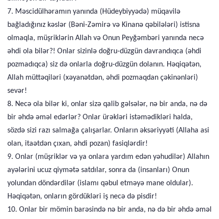
7. Məscidülhəramın yanında (Hüdeybiyyədə) müqavilə
bağladığınız kəslər (Bəni-Zəmirə və Kinanə qəbilələri) istisna
olmaqla, müşriklərin Allah və Onun Peyğəmbəri yanında necə
əhdi ola bilər?! Onlar sizinlə doğru-düzgün davrandıqca (əhdi
pozmadıqca) siz də onlarla doğru-düzgün dolanın. Həqiqətən,
Allah müttəqiləri (xəyanətdən, əhdi pozmaqdan çəkinənləri)
sevər!
8. Necə ola bilər ki, onlar sizə qalib gəlsələr, nə bir anda, nə də
bir əhdə əməl edərlər? Onlar ürəkləri istəmədikləri halda,
sözdə sizi razı salmağa çalışarlar. Onların əksəriyyəti (Allaha asi
olan, itaətdən çıxan, əhdi pozan) fasiqlərdir!
9. Onlar (müşriklər və ya onlara yardım edən yəhudilər) Allahın
ayələrini ucuz qiymətə satdılar, sonra da (insanları) Onun
yolundan döndərdilər (islamı qəbul etməyə mane oldular).
Həqiqətən, onların gördükləri iş necə də pisdir!
10. Onlar bir mömin barəsində nə bir anda, nə də bir əhdə əməl