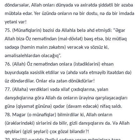
döndərsələr, Allah onları dünyada və axirətdə şiddətli bir əzaba
mübtəla edər. Yer üzündə onların nə bir dostu, nə də bir imdada
yetəni var!
75. (Münafiqlərin) bəzisi də Allahla belə əhd etmişdi: “Əgər
Allah bizə Öz nemətindən (mal-dövlət) bəxş etsə, biz mütləq
sədəqə (həmin malın zəkatını) verəcək və sözsüz ki,
əməlisalehlərdən olacağıq”.
76. (Allah) Öz nemətindən onlara (istədiklərini) ehsan
buyurduqda xəsislik etdilər və (əhdə vəfa etməyib itaətdən də)
üz döndərdilər. Onlar elə zatən dönükdürlər!
77. (Allaha) verdikləri vədə xilaf çıxdıqlarına, yalan
danışdıqlarına görə Allah da onların ürəyinə qarşılaşacaqları
günə (qiyamət gününə) qədər (davam edəcək) nifaq saldı.
78. Məgər (o münafiqlər) bilmirdilər ki, Allah onların
(ürəklərindəki) sirlərini də bilir, gizli danışıqlarını da. Və Allah
qeybləri (gizli şeyləri) çox gözəl biləndir?!