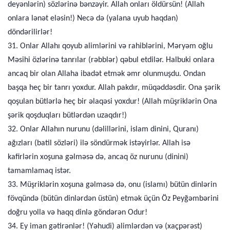
deyənlərin) sözlərinə bənzəyir. Allah onları öldürsün! (Allah
onlara lənət eləsin!) Necə də (yalana uyub haqdan)
döndərilirlər!
31. Onlar Allahı qoyub alimlərini və rahiblərini, Məryəm oğlu
Məsihi özlərinə tanrılar (rəbblər) qəbul etdilər. Halbuki onlara
ancaq bir olan Allaha ibadət etmək əmr olunmuşdu. Ondan
başqa heç bir tanrı yoxdur. Allah pakdır, müqəddəsdir. Ona şərik
qoşulan bütlərlə heç bir əlaqəsi yoxdur! (Allah müşriklərin Ona
şərik qoşduqları bütlərdən uzaqdır!)
32. Onlar Allahın nurunu (dəlillərini, islam dinini, Quranı)
ağızları (batil sözləri) ilə söndürmək istəyirlər. Allah isə
kafirlərin xoşuna gəlməsə də, ancaq öz nurunu (dinini)
tamamlamaq istər.
33. Müşriklərin xoşuna gəlməsə də, onu (islamı) bütün dinlərin
fövqündə (bütün dinlərdən üstün) etmək üçün Öz Peyğəmbərini
doğru yolla və haqq dinlə göndərən Odur!
34. Ey iman gətirənlər! (Yəhudi) alimlərdən və (xaçpərəst)