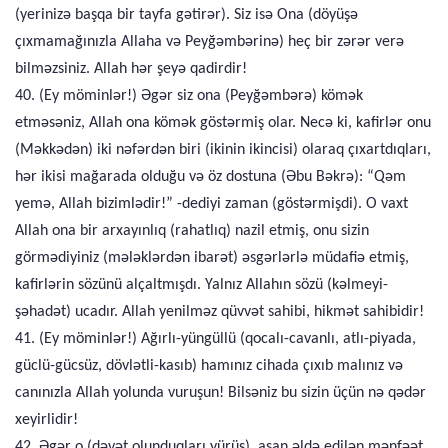
(yerinizə başqa bir tayfa gətirər). Siz isə Ona (döyüşə
çıxmamağınızla Allaha və Peyğəmbərinə) heç bir zərər verə
bilməzsiniz. Allah hər şeyə qadirdir!
40. (Ey möminlər!) Əgər siz ona (Peyğəmbərə) kömək
etməsəniz, Allah ona kömək göstərmiş olar. Necə ki, kafirlər onu
(Məkkədən) iki nəfərdən biri (ikinin ikincisi) olaraq çıxartdıqları,
hər ikisi mağarada olduğu və öz dostuna (Əbu Bəkrə): “Qəm
yemə, Allah bizimlədir!” -dediyi zaman (göstərmişdi). O vaxt
Allah ona bir arxayınlıq (rahatlıq) nazil etmiş, onu sizin
görmədiyiniz (mələklərdən ibarət) əsgərlərlə müdafiə etmiş,
kafirlərin sözünü alçaltmışdı. Yalnız Allahın sözü (kəlmeyi-
şəhadət) ucadır. Allah yenilməz qüvvət sahibi, hikmət sahibidir!
41. (Ey möminlər!) Ağırlı-yüngüllü (qocalı-cavanlı, atlı-piyada,
güclü-gücsüz, dövlətli-kasıb) hamınız cihada çıxıb malınız və
canınızla Allah yolunda vuruşun! Bilsəniz bu sizin üçün nə qədər
xeyirlidir!
42. Əgər o (dəvət olunduqları yürüş), asan əldə edilən mənfəət