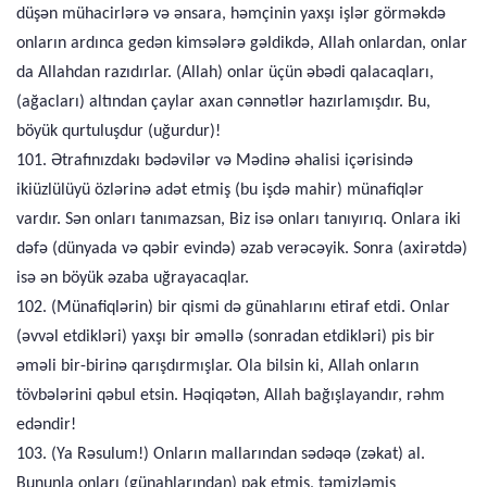
düşən mühacirlərə və ənsara, həmçinin yaxşı işlər görməkdə
onların ardınca gedən kimsələrə gəldikdə, Allah onlardan, onlar
da Allahdan razıdırlar. (Allah) onlar üçün əbədi qalacaqları,
(ağacları) altından çaylar axan cənnətlər hazırlamışdır. Bu,
böyük qurtuluşdur (uğurdur)!
101. Ətrafınızdakı bədəvilər və Mədinə əhalisi içərisində
ikiüzlülüyü özlərinə adət etmiş (bu işdə mahir) münafiqlər
vardır. Sən onları tanımazsan, Biz isə onları tanıyırıq. Onlara iki
dəfə (dünyada və qəbir evində) əzab verəcəyik. Sonra (axirətdə)
isə ən böyük əzaba uğrayacaqlar.
102. (Münafiqlərin) bir qismi də günahlarını etiraf etdi. Onlar
(əvvəl etdikləri) yaxşı bir əməllə (sonradan etdikləri) pis bir
əməli bir-birinə qarışdırmışlar. Ola bilsin ki, Allah onların
tövbələrini qəbul etsin. Həqiqətən, Allah bağışlayandır, rəhm
edəndir!
103. (Ya Rəsulum!) Onların mallarından sədəqə (zəkat) al.
Bununla onları (günahlarından) pak etmiş, təmizləmiş