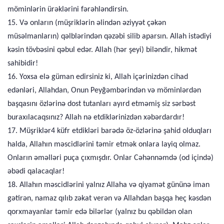
möminlərin ürəklərini fərəhləndirsin.
15. Və onların (müşriklərin əlindən əziyyət çəkən
müsəlmanların) qəlblərindən qəzəbi silib aparsın. Allah istədiyi
kəsin tövbəsini qəbul edər. Allah (hər şeyi) biləndir, hikmət
sahibidir!
16. Yoxsa elə güman edirsiniz ki, Allah içərinizdən cihad
edənləri, Allahdan, Onun Peyğəmbərindən və möminlərdən
başqasını özlərinə dost tutanları ayırd etməmiş siz sərbəst
buraxılacaqsınız? Allah nə etdiklərinizdən xəbərdardır!
17. Müşriklər4 küfr etdikləri barədə öz-özlərinə şahid olduqları
halda, Allahın məscidlərini təmir etmək onlara layiq olmaz.
Onların əməlləri puça çıxmışdır. Onlar Cəhənnəmdə (od içində)
əbədi qalacaqlar!
18. Allahın məscidlərini yalnız Allaha və qiyamət gününə iman
gətirən, namaz qılıb zəkat verən və Allahdan başqa heç kəsdən
qorxmayanlar təmir edə bilərlər (yalnız bu qəbildən olan