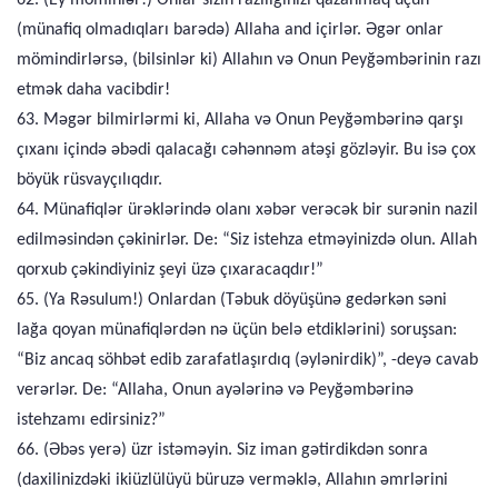
62. (Ey möminlər!) Onlar sizin razılığınızı qazanmaq üçün
(münafiq olmadıqları barədə) Allaha and içirlər. Əgər onlar
mömindirlərsə, (bilsinlər ki) Allahın və Onun Peyğəmbərinin razı
etmək daha vacibdir!
63. Məgər bilmirlərmi ki, Allaha və Onun Peyğəmbərinə qarşı
çıxanı içində əbədi qalacağı cəhənnəm atəşi gözləyir. Bu isə çox
böyük rüsvayçılıqdır.
64. Münafiqlər ürəklərində olanı xəbər verəcək bir surənin nazil
edilməsindən çəkinirlər. De: “Siz istehza etməyinizdə olun. Allah
qorxub çəkindiyiniz şeyi üzə çıxaracaqdır!”
65. (Ya Rəsulum!) Onlardan (Təbuk döyüşünə gedərkən səni
lağa qoyan münafiqlərdən nə üçün belə etdiklərini) soruşsan:
“Biz ancaq söhbət edib zarafatlaşırdıq (əylənirdik)”, -deyə cavab
verərlər. De: “Allaha, Onun ayələrinə və Peyğəmbərinə
istehzamı edirsiniz?”
66. (Əbəs yerə) üzr istəməyin. Siz iman gətirdikdən sonra
(daxilinizdəki ikiüzlülüyü büruzə verməklə, Allahın əmrlərini