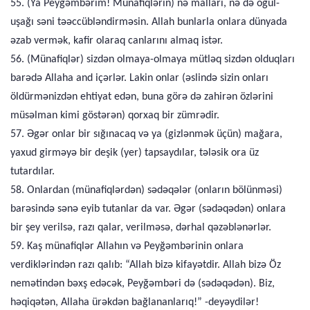
55. (Ya Peyğəmbərim! Münafiqlərin) nə malları, nə də oğul-
uşağı səni təəccübləndirməsin. Allah bunlarla onlara dünyada
əzab vermək, kafir olaraq canlarını almaq istər.
56. (Münafiqlər) sizdən olmaya-olmaya mütləq sizdən olduqları
barədə Allaha and içərlər. Lakin onlar (əslində sizin onları
öldürmənizdən ehtiyat edən, buna görə də zahirən özlərini
müsəlman kimi göstərən) qorxaq bir zümrədir.
57. Əgər onlar bir sığınacaq və ya (gizlənmək üçün) mağara,
yaxud girməyə bir deşik (yer) tapsaydılar, tələsik ora üz
tutardılar.
58. Onlardan (münafiqlərdən) sədəqələr (onların bölünməsi)
barəsində sənə eyib tutanlar da var. Əgər (sədəqədən) onlara
bir şey verilsə, razı qalar, verilməsə, dərhal qəzəblənərlər.
59. Kaş münafiqlər Allahın və Peyğəmbərinin onlara
verdiklərindən razı qalıb: “Allah bizə kifayətdir. Allah bizə Öz
nemətindən bəxş edəcək, Peyğəmbəri də (sədəqədən). Biz,
həqiqətən, Allaha ürəkdən bağlananlarıq!” -deyəydilər!