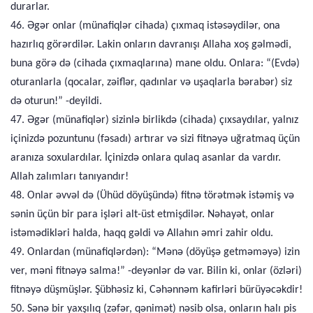
durarlar.
46. Əgər onlar (münafiqlər cihada) çıxmaq istəsəydilər, ona
hazırlıq görərdilər. Lakin onların davranışı Allaha xoş gəlmədi,
buna görə də (cihada çıxmaqlarına) mane oldu. Onlara: “(Evdə)
oturanlarla (qocalar, zəiflər, qadınlar və uşaqlarla bərabər) siz
də oturun!” -deyildi.
47. Əgər (münafiqlər) sizinlə birlikdə (cihada) çıxsaydılar, yalnız
içinizdə pozuntunu (fəsadı) artırar və sizi fitnəyə uğratmaq üçün
aranıza soxulardılar. İçinizdə onlara qulaq asanlar da vardır.
Allah zalımları tanıyandır!
48. Onlar əvvəl də (Ühüd döyüşündə) fitnə törətmək istəmiş və
sənin üçün bir para işləri alt-üst etmişdilər. Nəhayət, onlar
istəmədikləri halda, haqq gəldi və Allahın əmri zahir oldu.
49. Onlardan (münafiqlərdən): “Mənə (döyüşə getməməyə) izin
ver, məni fitnəyə salma!” -deyənlər də var. Bilin ki, onlar (özləri)
fitnəyə düşmüşlər. Şübhəsiz ki, Cəhənnəm kafirləri bürüyəcəkdir!
50. Sənə bir yaxşılıq (zəfər, qənimət) nəsib olsa, onların halı pis