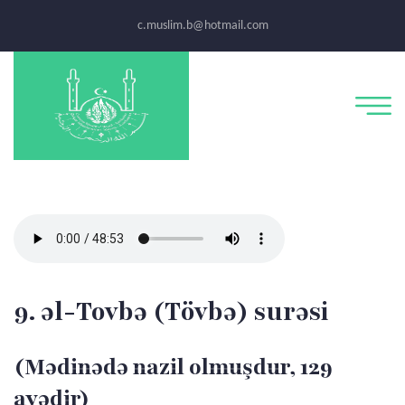
c.muslim.b@hotmail.com
9. əl-Tovbə (Tövbə) surəsi
(Mədinədə nazil olmuşdur, 129
ayədir)