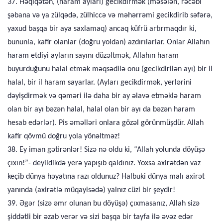
37. Həqiqətən, (haram ayları) gecikdirmək (məsələn, rəcəbi
şəbana və ya zülqədə, zülhiccə və məhərrəmi gecikdirib səfərə,
yaxud başqa bir aya saxlamaq) ancaq küfrü artırmaqdır ki,
bununla, kafir olanlar (doğru yoldan) azdırılarlar. Onlar Allahın
haram etdiyi ayların sayını düzəltmək, Allahın haram
buyurduğunu halal etmək məqsədilə onu (gecikdirilən ayı) bir il
halal, bir il haram sayarlar. (Ayları gecikdirmək, yerlərini
dəyişdirmək və qəməri ilə daha bir ay əlavə etməklə haram
olan bir ayı bəzən halal, halal olan bir ayı da bəzən haram
hesab edərlər). Pis əməlləri onlara gözəl görünmüşdür. Allah
kafir qövmü doğru yola yönəltməz!
38. Ey iman gətirənlər! Sizə nə oldu ki, “Allah yolunda döyüşə
çıxın!”- deyildikdə yerə yapışıb qaldınız. Yoxsa axirətdən vaz
keçib dünya həyatına razı oldunuz? Halbuki dünya malı axirət
yanında (axirətlə müqayisədə) yalnız cüzi bir şeydir!
39. Əgər (sizə əmr olunan bu döyüşə) çıxmasanız, Allah sizə
şiddətli bir əzab verər və sizi başqa bir tayfa ilə əvəz edər