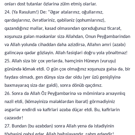
onları dost tutanlar özlərinə zülm etmiş olarlar.
24. (Ya Rəsulum!) De: “Əgər atalarınız, oğullarınız,
qardaşlarınız, övrətləriniz, qəbiləniz (qohumlarınız),
qazandığınız mallar, kasad olmasından qorxduğunuz ticarət,
xoşunuza gələn məskənlər sizə Allahdan, Onun Peyğəmbərindən
və Allah yolunda cihaddan daha əzizdirsə, Allahın əmri (əzabı)
gəlincəyə qədər gözləyin. Allah fasiqləri doğru yola yönəltməz!
25. Allah sizə bir çox yerlərdə, həmçinin Hüneyn (vuruşu)
günündə kömək etdi. O gün çox olmağınız xoşunuza gəlsə də, bir
faydası olmadı, gen dünya sizə dar oldu (yer üzü genişliyinə
baxmayaraq sizə dar gəldi), sonra dönüb qaçdınız.
26. Sonra da Allah Öz Peyğəmbərinə və möminlərə arxayınlıq
nazil etdi, (köməyinizə mələklərdən ibarət) görmədiyiniz
əsgərlər endirdi və kafirləri əzaba düçar etdi. Bu, kafirlərin
cəzasıdır!
27. Bundan (bu əzabdan) sonra Allah yenə də istədiyinin
tövbəsini qəbul edər. Allah bağışlayandır, rəhm edəndir!