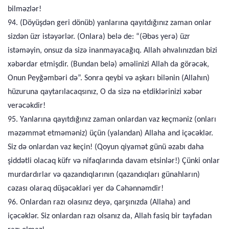
bilməzlər!
94. (Döyüşdən geri dönüb) yanlarına qayıtdığınız zaman onlar
sizdən üzr istəyərlər. (Onlara) belə de: “(Əbəs yerə) üzr
istəməyin, onsuz da sizə inanmayacağıq. Allah əhvalınızdan bizi
xəbərdar etmişdir. (Bundan belə) əməlinizi Allah da görəcək,
Onun Peyğəmbəri də”. Sonra qeybi və aşkarı bilənin (Allahın)
hüzuruna qaytarılacaqsınız, O da sizə nə etdiklərinizi xəbər
verəcəkdir!
95. Yanlarına qayıtdığınız zaman onlardan vaz keçməniz (onları
məzəmmət etməməniz) üçün (yalandan) Allaha and içəcəklər.
Siz də onlardan vaz keçin! (Qoyun qiyamət günü əzabı daha
şiddətli olacaq küfr və nifaqlarında davam etsinlər!) Çünki onlar
murdardırlar və qazandıqlarının (qazandıqları günahların)
cəzası olaraq düşəcəkləri yer də Cəhənnəmdir!
96. Onlardan razı olasınız deyə, qarşınızda (Allaha) and
içəcəklər. Siz onlardan razı olsanız da, Allah fasiq bir tayfadan