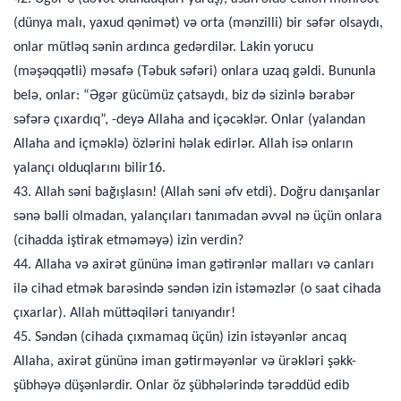
(dünya malı, yaxud qənimət) və orta (mənzilli) bir səfər olsaydı,
onlar mütləq sənin ardınca gedərdilər. Lakin yorucu
(məşəqqətli) məsafə (Təbuk səfəri) onlara uzaq gəldi. Bununla
belə, onlar: “Əgər gücümüz çatsaydı, biz də sizinlə bərabər
səfərə çıxardıq”, -deyə Allaha and içəcəklər. Onlar (yalandan
Allaha and içməklə) özlərini həlak edirlər. Allah isə onların
yalançı olduqlarını bilir16.
43. Allah səni bağışlasın! (Allah səni əfv etdi). Doğru danışanlar
sənə bəlli olmadan, yalançıları tanımadan əvvəl nə üçün onlara
(cihadda iştirak etməməyə) izin verdin?
44. Allaha və axirət gününə iman gətirənlər malları və canları
ilə cihad etmək barəsində səndən izin istəməzlər (o saat cihada
çıxarlar). Allah müttəqiləri tanıyandır!
45. Səndən (cihada çıxmamaq üçün) izin istəyənlər ancaq
Allaha, axirət gününə iman gətirməyənlər və ürəkləri şəkk-
şübhəyə düşənlərdir. Onlar öz şübhələrində tərəddüd edib