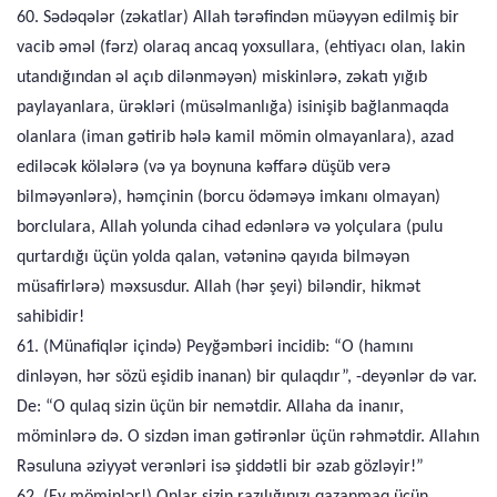
60. Sədəqələr (zəkatlar) Allah tərəfindən müəyyən edilmiş bir
vacib əməl (fərz) olaraq ancaq yoxsullara, (ehtiyacı olan, lakin
utandığından əl açıb dilənməyən) miskinlərə, zəkatı yığıb
paylayanlara, ürəkləri (müsəlmanlığa) isinişib bağlanmaqda
olanlara (iman gətirib hələ kamil mömin olmayanlara), azad
ediləcək kölələrə (və ya boynuna kəffarə düşüb verə
bilməyənlərə), həmçinin (borcu ödəməyə imkanı olmayan)
borclulara, Allah yolunda cihad edənlərə və yolçulara (pulu
qurtardığı üçün yolda qalan, vətəninə qayıda bilməyən
müsafirlərə) məxsusdur. Allah (hər şeyi) biləndir, hikmət
sahibidir!
61. (Münafiqlər içində) Peyğəmbəri incidib: “O (hamını
dinləyən, hər sözü eşidib inanan) bir qulaqdır”, -deyənlər də var.
De: “O qulaq sizin üçün bir nemətdir. Allaha da inanır,
möminlərə də. O sizdən iman gətirənlər üçün rəhmətdir. Allahın
Rəsuluna əziyyət verənləri isə şiddətli bir əzab gözləyir!”