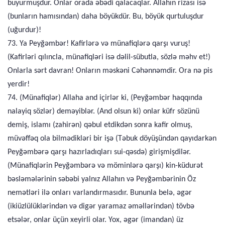
buyurmuşdur. Onlar orada əbədi qalacaqlar. Allahın rizası isə
(bunların hamısından) daha böyükdür. Bu, böyük qurtuluşdur
(uğurdur)!
73. Ya Peyğəmbər! Kafirlərə və münafiqlərə qarşı vuruş!
(Kafirləri qılıncla, münafiqləri isə dəlil-sübutla, sözlə məhv et!)
Onlarla sərt davran! Onların məskəni Cəhənnəmdir. Ora nə pis
yerdir!
74. (Münafiqlər) Allaha and içirlər ki, (Peyğəmbər haqqında
nalayiq sözlər) deməyiblər. (And olsun ki) onlar küfr sözünü
demiş, islamı (zahirən) qəbul etdikdən sonra kafir olmuş,
müvəffəq ola bilmədikləri bir işə (Təbuk döyüşündən qayıdarkən
Peyğəmbərə qarşı hazırladıqları sui-qəsdə) girişmişdilər.
(Münafiqlərin Peyğəmbərə və möminlərə qarşı) kin-küdurət
bəsləmələrinin səbəbi yalnız Allahın və Peyğəmbərinin Öz
nemətləri ilə onları varlandırmasıdır. Bununla belə, əgər
(ikiüzlülüklərindən və digər yaramaz əməllərindən) tövbə
etsələr, onlar üçün xeyirli olar. Yox, əgər (imandan) üz