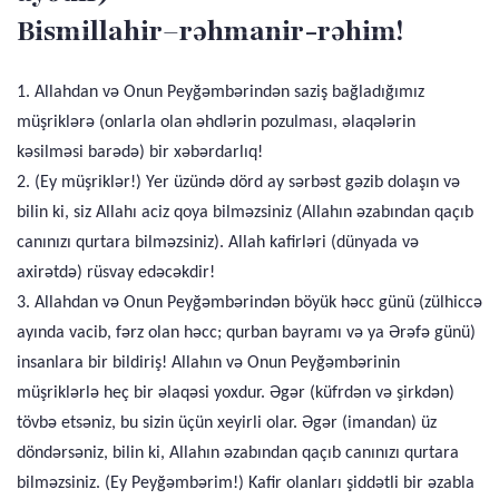
Bismillahir–rəhmanir-rəhim!
1. Allahdan və Onun Peyğəmbərindən saziş bağladığımız
müşriklərə (onlarla olan əhdlərin pozulması, əlaqələrin
kəsilməsi barədə) bir xəbərdarlıq!
2. (Ey müşriklər!) Yer üzündə dörd ay sərbəst gəzib dolaşın və
bilin ki, siz Allahı aciz qoya bilməzsiniz (Allahın əzabından qaçıb
canınızı qurtara bilməzsiniz). Allah kafirləri (dünyada və
axirətdə) rüsvay edəcəkdir!
3. Allahdan və Onun Peyğəmbərindən böyük həcc günü (zülhiccə
ayında vacib, fərz olan həcc; qurban bayramı və ya Ərəfə günü)
insanlara bir bildiriş! Allahın və Onun Peyğəmbərinin
müşriklərlə heç bir əlaqəsi yoxdur. Əgər (küfrdən və şirkdən)
tövbə etsəniz, bu sizin üçün xeyirli olar. Əgər (imandan) üz
döndərsəniz, bilin ki, Allahın əzabından qaçıb canınızı qurtara
bilməzsiniz. (Ey Peyğəmbərim!) Kafir olanları şiddətli bir əzabla