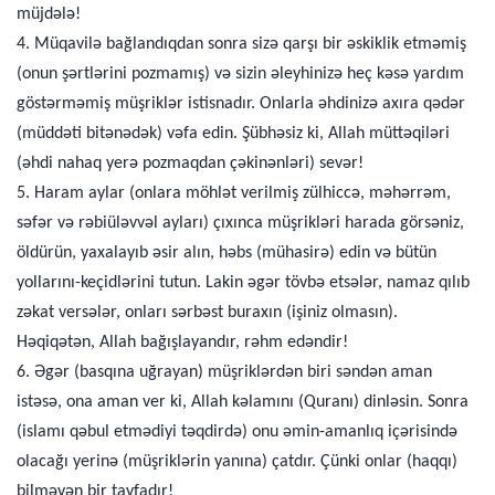
müjdələ!
4. Müqavilə bağlandıqdan sonra sizə qarşı bir əskiklik etməmiş
(onun şərtlərini pozmamış) və sizin əleyhinizə heç kəsə yardım
göstərməmiş müşriklər istisnadır. Onlarla əhdinizə axıra qədər
(müddəti bitənədək) vəfa edin. Şübhəsiz ki, Allah müttəqiləri
(əhdi nahaq yerə pozmaqdan çəkinənləri) sevər!
5. Haram aylar (onlara möhlət verilmiş zülhiccə, məhərrəm,
səfər və rəbiüləvvəl ayları) çıxınca müşrikləri harada görsəniz,
öldürün, yaxalayıb əsir alın, həbs (mühasirə) edin və bütün
yollarını-keçidlərini tutun. Lakin əgər tövbə etsələr, namaz qılıb
zəkat versələr, onları sərbəst buraxın (işiniz olmasın).
Həqiqətən, Allah bağışlayandır, rəhm edəndir!
6. Əgər (basqına uğrayan) müşriklərdən biri səndən aman
istəsə, ona aman ver ki, Allah kəlamını (Quranı) dinləsin. Sonra
(islamı qəbul etmədiyi təqdirdə) onu əmin-amanlıq içərisində
olacağı yerinə (müşriklərin yanına) çatdır. Çünki onlar (haqqı)
bilməyən bir tayfadır!