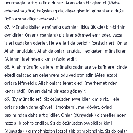
unutmaqla) artıq kafir oldunuz. Aranızdan bir qismini (tövbə
edəcəyinə görə) bağışlasaq da, digər qismini günahkar olduğu
üçün əzaba düçar edəcəyik!
67. Münafiq kişilərlə münafiq qadınlar (ikiüzlülükdə) bir-birinin
eynidirlər. Onlar (insanlara) pis işlər görməyi əmr edər, yaxşı
işləri qadağan edərlər. Hələ əlləri də bərkdir (xəsisdirlər). Onlar
Allahı unutdular, Allah da onları unutdu. Həqiqətən, münafiqlər
(Allahın itaətindən çıxmış) fasiqlərdir!
68. Allah münafiq kişilərə, münafiq qadınlara və kafirlərə içində
əbədi qalacaqları cəhənnəm odu vəd etmişdir. (Atəş, əzab)
onlara kifayətdir. Allah onlara lənət elədi (mərhəmətindən
kənar etdi). Onları daimi bir əzab gözləyir!
69. (Ey münafiqlər!) Siz özünüzdən əvvəlkilər kimisiniz. Hələ
onlar sizdən daha qüvvətli (möhkəm), mal-dövlət, övlad
baxımından daha artıq idilər. Onlar (dünyadakı) qismətlərindən
həzz alıb bəhrələndilər. Siz də özünüzdən əvvəlkilər kimi
(dünyadakı) qismətinizdən ləzzət alıb bəhrələndiniz. Siz də onlar