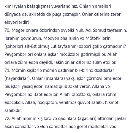
kimi (yalan bataqlığına) yuvarlandınız. Onların əməlləri
dünyada da, axirətdə də puça çıxmışdır. Onlar özlərinə zərər
eləyənlərdir!
70. Məgər onlara özlərindən əvvəlki Nuh, Ad, Səmud tayfasının,
İbrahim qövmünün, Mədyən əhalisinin və Mötəfikilərin
(şəhərləri alt-üst olmuş Lut tayfasının) xəbəri gəlib çatmadımı?
Peyğəmbərləri onlara aşkar möcüzələr gətirmişdilər. Allah
onlara zülm edən deyildi, lakin onlar özlərinə zülm etdilər.
71. Mömin kişilərlə mömin qadınlar bir-birinə dostdurlar
(hayandırlar). Onlar (insanlara) yaxşı işlər görməyi əmr edər,
pis işləri yasaq edər, namaz qılıb zəkat verər, Allaha və
Peyğəmbərinə itaət edərlər. Allah, əlbəttə ki, onlara rəhm
edəcəkdir. Allah, həqiqətən, yenilməz qüvvət sahibi, hikmət
sahibidir!
72. Allah mömin kişilərə və qadınlara (ağacları) altından çaylar
axan cənnətlər və Ədn cənnətlərində gözəl məskənlər vəd