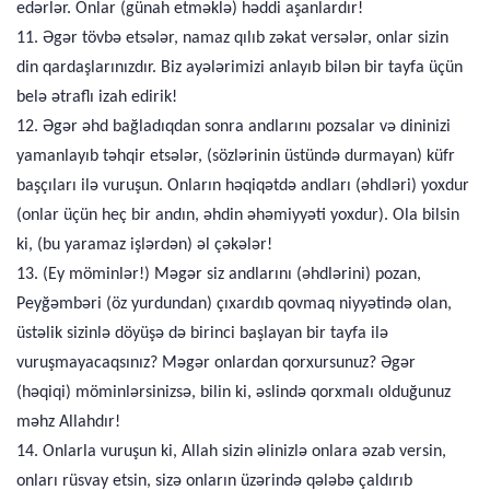
edərlər. Onlar (günah etməklə) həddi aşanlardır!
11. Əgər tövbə etsələr, namaz qılıb zəkat versələr, onlar sizin
din qardaşlarınızdır. Biz ayələrimizi anlayıb bilən bir tayfa üçün
belə ətraflı izah edirik!
12. Əgər əhd bağladıqdan sonra andlarını pozsalar və dininizi
yamanlayıb təhqir etsələr, (sözlərinin üstündə durmayan) küfr
başçıları ilə vuruşun. Onların həqiqətdə andları (əhdləri) yoxdur
(onlar üçün heç bir andın, əhdin əhəmiyyəti yoxdur). Ola bilsin
ki, (bu yaramaz işlərdən) əl çəkələr!
13. (Ey möminlər!) Məgər siz andlarını (əhdlərini) pozan,
Peyğəmbəri (öz yurdundan) çıxardıb qovmaq niyyətində olan,
üstəlik sizinlə döyüşə də birinci başlayan bir tayfa ilə
vuruşmayacaqsınız? Məgər onlardan qorxursunuz? Əgər
(həqiqi) möminlərsinizsə, bilin ki, əslində qorxmalı olduğunuz
məhz Allahdır!
14. Onlarla vuruşun ki, Allah sizin əlinizlə onlara əzab versin,
onları rüsvay etsin, sizə onların üzərində qələbə çaldırıb