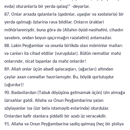
evdə) oturanlarla bir yerdə qalaq!” -deyərlər.
87. Onlar arxada qalanlarla (qadınlar, uşaqlar və xəstələrlə) bir
yerdə qalmağı özlərinə rəva bildilər. Onların ürəkləri
möhürlənmişdir, buna görə də (Allahın öyüd-nəsihətini, cihadın
savabını, ondan boyun qaçırmağın rəzalətini) anlamazlar.
88. Lakin Peyğəmbər və onunla birlikdə olan möminlər malları
və canları ilə cihad etdilər (vuruşdular). Bütün nemətlər məhz
onlarındır, nicat tapanlar da məhz onlardır!
89. Allah onlar üçün əbədi qalacaqları, (ağacları) altından
çaylar axan cənnətlər hazırlamışdır. Bu, böyük qurtuluşdur
(uğurdur)!
90. Bədəvilərdən (Təbuk döyüşünə getməmək üçün) izin almağa
üzrxahlar gəldi. Allaha və Onun Peyğəmbərinə yalan
söyləyənlər isə (üzr belə istəməyib evlərində) oturdular.
Onlardan kafir olanlara şiddətli bir əzab üz verəcəkdir.
91. Allaha və Onun Peyğəmbərinə sadiq qalmaq (heç bir pisliyə