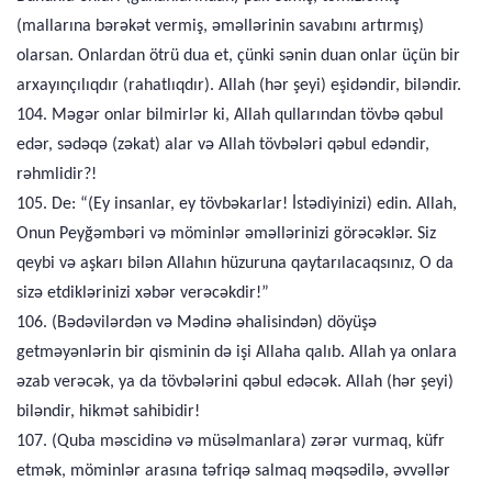
(mallarına bərəkət vermiş, əməllərinin savabını artırmış)
olarsan. Onlardan ötrü dua et, çünki sənin duan onlar üçün bir
arxayınçılıqdır (rahatlıqdır). Allah (hər şeyi) eşidəndir, biləndir.
104. Məgər onlar bilmirlər ki, Allah qullarından tövbə qəbul
edər, sədəqə (zəkat) alar və Allah tövbələri qəbul edəndir,
rəhmlidir?!
105. De: “(Ey insanlar, ey tövbəkarlar! İstədiyinizi) edin. Allah,
Onun Peyğəmbəri və möminlər əməllərinizi görəcəklər. Siz
qeybi və aşkarı bilən Allahın hüzuruna qaytarılacaqsınız, O da
sizə etdiklərinizi xəbər verəcəkdir!”
106. (Bədəvilərdən və Mədinə əhalisindən) döyüşə
getməyənlərin bir qisminin də işi Allaha qalıb. Allah ya onlara
əzab verəcək, ya da tövbələrini qəbul edəcək. Allah (hər şeyi)
biləndir, hikmət sahibidir!
107. (Quba məscidinə və müsəlmanlara) zərər vurmaq, küfr
etmək, möminlər arasına təfriqə salmaq məqsədilə, əvvəllər