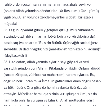
rahiblərdən çoxu insanların mallarını haqsızlıqla yeyir və
(onları) Allah yolundan döndərirlər. (Ya Rəsulum!) Qızıl-gümüş
yığıb onu Allah yolunda xərcləməyənləri şiddətli bir əzabla
müjdələ!
35. O gün (qiyamət günü) yığdıqları qızıl-gümüş cəhənnəm
atəşində qızdırılıb alınlarına, böyürlərinə və kürəklərinə dağ
basılacaq (və onlara): “Bu sizin özünüz üçün yığıb saxladığınız
sərvətdir. Di dadın yığdığınızı (mal-dövlətinizin əzabını, acısını)”
-(deyiləcəkdir!)
36. Həqiqətən, Allah yanında ayların sayı göyləri və yeri
yaratdığı gündən bəri Allahın Kitabında on ikidir. Onların dördü
(rəcəb, zülqədə, zülhiccə və məhərrəm) haram aylardır. Bu,
doğru dindir (İbrahim və İsmailin gətirdikləri dinin doğru hesabı
və hökmüdür). Ona görə də həmin aylarda özünüzə zülm
etməyin. Müşriklər hamılıqla sizinlə vuruşduqları kimi, siz də
hamılıqla onlarla vuruşun və bilin ki, Allah müttəqilərlədir!