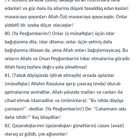
79. Könüllü surətdə (bollu) sədəqə verən möminlərə tənə
edənləri və güc-bəla ilə əllərinə düşəni təsəddüq edən kəsləri
məsxərəyə qoyanları Allah Özü məsxərəyə qoyacaqdır. Onlar
şiddətli bir əzaba düçar olacaqlar!
80. (Ya Peyğəmbərim!) Onlar (o münafiqlər) üçün istər
bağışlanma dilə, istər diləmə; onlar üçün yetmiş dəfə
bağışlanma diləsən də, yenə Allah onları bağışlamayacaq. Bu
onların Allahı və Onun Peyğəmbərini inkar etmələrinə görədir.
Allah fasiq tayfanı doğru yola yönəltməz!
81. (Təbuk döyüşündə iştirak etməyib) arxada qalanlar
(münafiqlər) Allahın Rəsuluna qarşı çıxaraq (evdə) oturub
qalmalarına sevindilər, Allah yolunda malları və canları ilə
cihad etmək istəmədilər və (möminlərə): “Bu istidə döyüşə
çıxmayın!” -dedilər. (Ya Peyğəmbərim!) De: “Cəhənnəm odu
daha istidir!” Kaş biləydilər!
82. Qazandıqlarının (qazandıqları günahların) cəzası (əvəzi)
olaraq az gülüb, çox ağlasınlar!