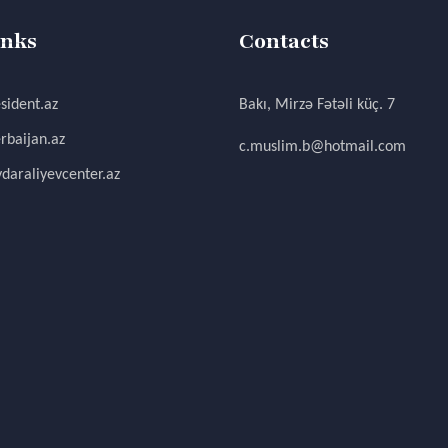
inks
Contacts
sident.az
Bakı, Mirzə Fətəli küç. 7
rbaijan.az
c.muslim.b@hotmail.com
daraliyevcenter.az