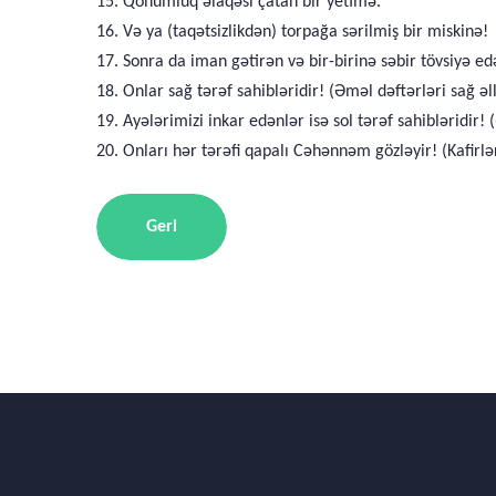
15. Qohumluq əlaqəsi çatan bir yetimə.
16. Və ya (taqətsizlikdən) torpağa sərilmiş bir miskinə!
17. Sonra da iman gətirən və bir-birinə səbir tövsiyə 
18. Onlar sağ tərəf sahibləridir! (Əməl dəftərləri sağ əll
19. Ayələrimizi inkar edənlər isə sol tərəf sahibləridir! 
20. Onları hər tərəfi qapalı Cəhənnəm gözləyir! (Kafir
Geri