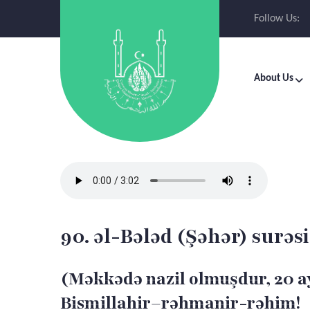
Follow Us:
About Us
90. əl-Bələd (Şəhər) surəsi
(Məkkədə nazil olmuşdur, 20 a
Bismillahir–rəhmanir-rəhim!