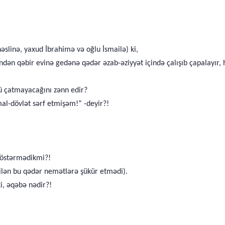
slinə, yaxud İbrahimə və oğlu İsmailə) ki,
ən qəbir evinə gedənə qədər əzab-əziyyət içində çalışıb çapalayır, həy
cü çatmayacağını zənn edir?
al-dövlət sərf etmişəm!” -deyir?!
) göstərmədikmi?!
ilən bu qədər nemətlərə şükür etmədi).
i, əqəbə nədir?!