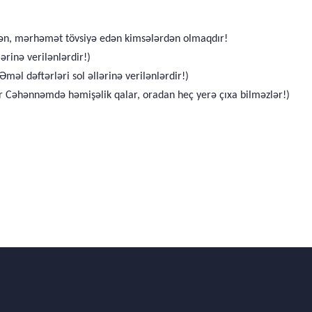
edən, mərhəmət tövsiyə edən kimsələrdən olmaqdır!
ərinə verilənlərdir!)
(Əməl dəftərləri sol əllərinə verilənlərdir!)
lər Cəhənnəmdə həmişəlik qalar, oradan heç yerə çıxa bilməzlər!)