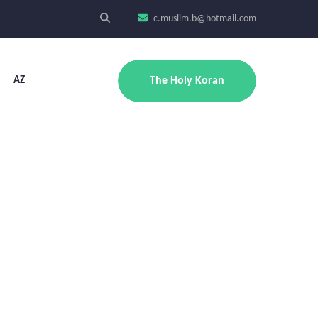
c.muslim.b@hotmail.com
AZ
The Holy Koran