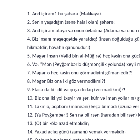
1. And içirəm1 bu şəhərə (Məkkəyə)-
2. Sənin yaşadığın (sənə halal olan) şəhərə;
3. And içirəm ataya və onun övladına (Adəmə və onun nə
4. Biz insanı məşəqqətdə yaratdıq! (İnsan doğulduğu günd
hikmətdir, həyatın qanunudur!)
5. Məgər insan (Vəlid bin əl-Müğirə) heç kəsin ona gü
6. Və: “Mən (Peyğəmbərlə düşmənçilik yolunda) xeyli m
7. Məgər o heç kəsin onu görmədiyini güman edir?!
8. Məgər Biz ona iki göz vermədikmi?!
9. Eləcə də bir dil və qoşa dodaq (vermədikmi)?!
10. Biz ona iki yol (xeyir və şər, küfr və iman yollarını
11. Lakin o, əqəbəni (maneəni) keçə bilmədi (özünə ver
12. (Ya Peyğəmbər!) Sən nə bilirsən (haradan bilirsən) k
13. (O) bir kölə azad etməkdir;
14. Yaxud aclıq günü (zamanı) yemək verməkdir-