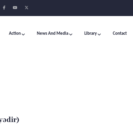
Action
News And Media
Library
Contact
yədir)