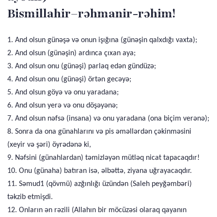
Bismillahir–rəhmanir-rəhim!
1. And olsun günəşə və onun işığına (günəşin qalxdığı vaxta);
2. And olsun (günəşin) ardınca çıxan aya;
3. And olsun onu (günəşi) parlaq edən gündüzə;
4. And olsun onu (günəşi) örtən gecəyə;
5. And olsun göyə və onu yaradana;
6. And olsun yerə və onu döşəyənə;
7. And olsun nəfsə (insana) və onu yaradana (ona biçim verənə);
8. Sonra da ona günahlarını və pis əməllərdən çəkinməsini
(xeyir və şəri) öyrədənə ki,
9. Nəfsini (günahlardan) təmizləyən mütləq nicat tapacaqdır!
10. Onu (günaha) batıran isə, əlbəttə, ziyana uğrayacaqdır.
11. Səmud1 (qövmü) azğınlığı üzündən (Saleh peyğəmbəri)
təkzib etmişdi.
12. Onların ən rəzili (Allahın bir möcüzəsi olaraq qayanın