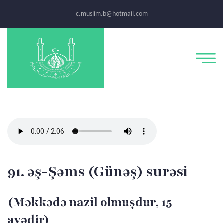
c.muslim.b@hotmail.com
91. əş-Şəms (Günəş) surəsi
(Məkkədə nazil olmuşdur, 15
ayədir)