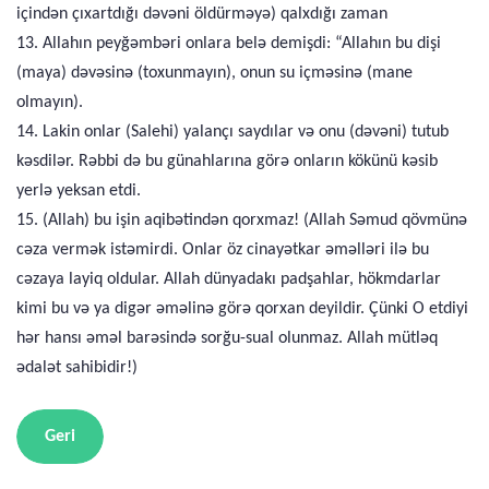
içindən çıxartdığı dəvəni öldürməyə) qalxdığı zaman
13. Allahın peyğəmbəri onlara belə demişdi: “Allahın bu dişi
(maya) dəvəsinə (toxunmayın), onun su içməsinə (mane
olmayın).
14. Lakin onlar (Salehi) yalançı saydılar və onu (dəvəni) tutub
kəsdilər. Rəbbi də bu günahlarına görə onların kökünü kəsib
yerlə yeksan etdi.
15. (Allah) bu işin aqibətindən qorxmaz! (Allah Səmud qövmünə
cəza vermək istəmirdi. Onlar öz cinayətkar əməlləri ilə bu
cəzaya layiq oldular. Allah dünyadakı padşahlar, hökmdarlar
kimi bu və ya digər əməlinə görə qorxan deyildir. Çünki O etdiyi
hər hansı əməl barəsində sorğu-sual olunmaz. Allah mütləq
ədalət sahibidir!)
Geri