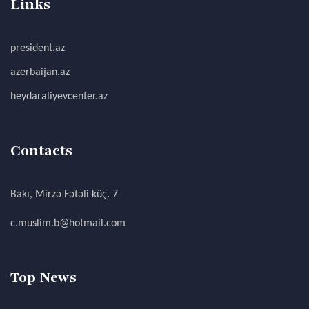
Links
president.az
azerbaijan.az
heydaraliyevcenter.az
Contacts
Bakı, Mirzə Fətəli küç. 7
c.muslim.b@hotmail.com
Top News