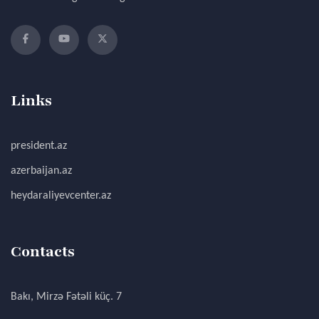
Links
president.az
azerbaijan.az
heydaraliyevcenter.az
Contacts
Bakı, Mirzə Fətəli küç. 7