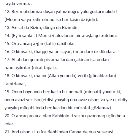
fayda verməz.
12. Bizim öhdəmizə düşən yalnız doğru yolu göstərməkdir!
(Mömin və ya kafir olmaq isə hər kəsin öz işidir).
13. Axirət də Bizim, dünya da Bizimdir!
14. (Ey insanlar!) Mən sizi alovlanan bir atəşlə qorxutdum.
15. Ora ancaq azğın (kafir) daxil olar.
16. O kimsə ki, (haqqı) yalan sayar, (imandan) üz döndərər!
17. Allahdan qorxub pis əməllərdən çəkinən isə ondan
uzaqlaşdırılar (nicat tapar).
18. O kimsə ki, malını (Allah yolunda) verib (günahlardan)
təmizlənər,
19. Onun boynunda heç kəsin bir neməti (minnəti) yoxdur ki,
onun əvəzi verilsin (etdiyi yaxşılıq ona əvəz olsun; və ya: o, etdiyi
yaxşılıq müqabilində heç kəsdən bir mükafat gözləməz).
20. O ancaq ən uca olan Rəbbinin rizasını qazanmaq üçün belə
edər.
21. And olsun ki, o (öz Rəbbindən Cənnətdə ona verəcəyi