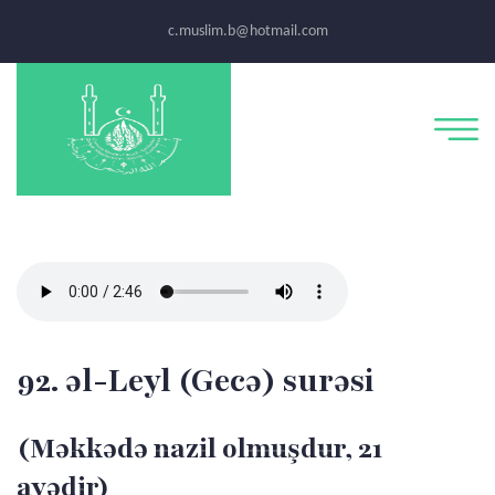
c.muslim.b@hotmail.com
92. əl-Leyl (Gecə) surəsi
(Məkkədə nazil olmuşdur, 21
ayədir)