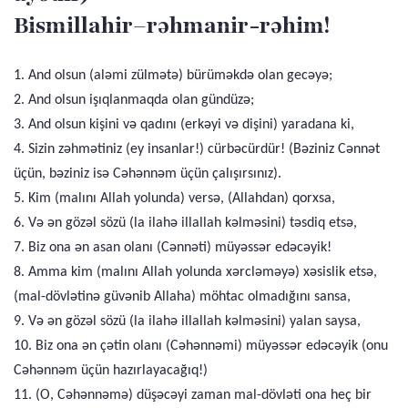
Bismillahir–rəhmanir-rəhim!
1. And olsun (aləmi zülmətə) bürüməkdə olan gecəyə;
2. And olsun işıqlanmaqda olan gündüzə;
3. And olsun kişini və qadını (erkəyi və dişini) yaradana ki,
4. Sizin zəhmətiniz (ey insanlar!) cürbəcürdür! (Bəziniz Cənnət
üçün, bəziniz isə Cəhənnəm üçün çalışırsınız).
5. Kim (malını Allah yolunda) versə, (Allahdan) qorxsa,
6. Və ən gözəl sözü (la ilahə illallah kəlməsini) təsdiq etsə,
7. Biz ona ən asan olanı (Cənnəti) müyəssər edəcəyik!
8. Amma kim (malını Allah yolunda xərcləməyə) xəsislik etsə,
(mal-dövlətinə güvənib Allaha) möhtac olmadığını sansa,
9. Və ən gözəl sözü (la ilahə illallah kəlməsini) yalan saysa,
10. Biz ona ən çətin olanı (Cəhənnəmi) müyəssər edəcəyik (onu
Cəhənnəm üçün hazırlayacağıq!)
11. (O, Cəhənnəmə) düşəcəyi zaman mal-dövləti ona heç bir