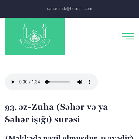
c.muslim.b@hotmail.com
93. əz-Zuha (Səhər və ya
Səhər işığı) surəsi
(Məkkədə nazil olmuşdur, 11 ayədir)