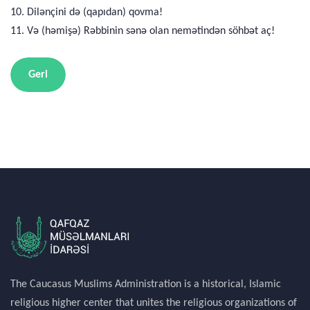
10. Dilənçini də (qapıdan) qovma!
11. Və (həmişə) Rəbbinin sənə olan nemətindən söhbət aç!
Geri
The Caucasus Muslims Administration is a historical, Islamic
religious higher center that unites the religious organizations of