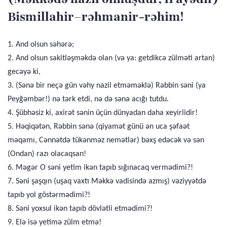
Bismillahir–rəhmanir-rəhim!
1. And olsun səhərə;
2. And olsun sakitləşməkdə olan (və ya: getdikcə zülməti artan)
gecəyə ki,
3. (Sənə bir neçə gün vəhy nazil etməməklə) Rəbbin səni (ya
Peyğəmbər!) nə tərk etdi, nə də sənə acığı tutdu.
4. Şübhəsiz ki, axirət sənin üçün dünyadan daha xeyirlidir!
5. Həqiqətən, Rəbbin sənə (qiyamət günü ən uca şəfaət
məqamı, Cənnətdə tükənməz nemətlər) bəxş edəcək və sən
(Ondan) razı olacaqsan!
6. Məgər O səni yetim ikən tapıb sığınacaq vermədimi?!
7. Səni şaşqın (uşaq vaxtı Məkkə vadisində azmış) vəziyyətdə
tapıb yol göstərmədimi?!
8. Səni yoxsul ikən tapıb dövlətli etmədimi?!
9. Elə isə yetimə zülm etmə!