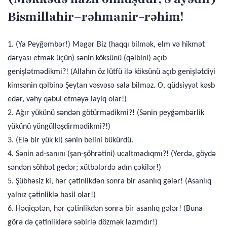
Bismillahir–rəhmanir-rəhim!
1. (Ya Peyğəmbər!) Məgər Biz (haqqı bilmək, elm və hikmət
dəryası etmək üçün) sənin köksünü (qəlbini) açıb
genişlətmədikmi?! (Allahın öz lütfü ilə köksünü açıb genişlətdiyi
kimsənin qəlbinə Şeytan vəsvəsə sala bilməz. O, qüdsiyyət kəsb
edər, vəhy qəbul etməyə layiq olar!)
2. Ağır yükünü səndən götürmədikmi?! (Sənin peyğəmbərlik
yükünü yüngülləşdirmədikmi?!)
3. (Elə bir yük ki) sənin belini bükürdü.
4. Sənin ad-sanını (şan-şöhrətini) ucaltmadıqmı?! (Yerdə, göydə
səndən söhbət gedər; xütbələrdə adın çəkilər!)
5. Şübhəsiz ki, hər çətinlikdən sonra bir asanlıq gələr! (Asanlıq
yalnız çətinliklə hasil olar!)
6. Həqiqətən, hər çətinlikdən sonra bir asanlıq gələr! (Buna
görə də çətinliklərə səbirlə dözmək lazımdır!)