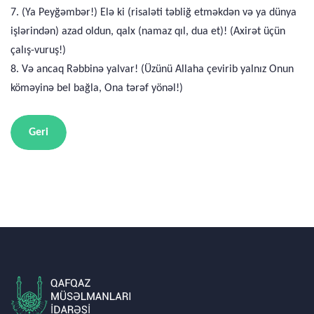
7. (Ya Peyğəmbər!) Elə ki (risaləti təbliğ etməkdən və ya dünya
işlərindən) azad oldun, qalx (namaz qıl, dua et)! (Axirət üçün
çalış-vuruş!)
8. Və ancaq Rəbbinə yalvar! (Üzünü Allaha çevirib yalnız Onun
köməyinə bel bağla, Ona tərəf yönəl!)
Geri