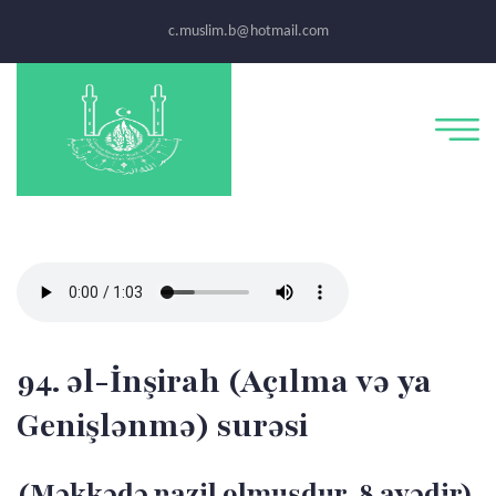
c.muslim.b@hotmail.com
94. əl-İnşirah (Açılma və ya
Genişlənmə) surəsi
(Məkkədə nazil olmuşdur, 8 ayədir)